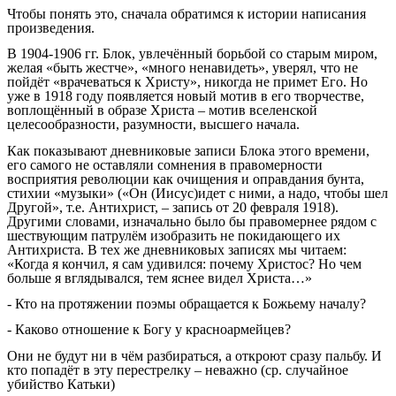
Чтобы понять это, сначала обратимся к истории написания
произведения.
В 1904-1906 гг. Блок, увлечённый борьбой со старым миром,
желая «быть жестче», «много ненавидеть», уверял, что не
пойдёт «врачеваться к Христу», никогда не примет Его. Но
уже в 1918 году появляется новый мотив в его творчестве,
воплощённый в образе Христа – мотив вселенской
целесообразности, разумности, высшего начала.
Как показывают дневниковые записи Блока этого времени,
его самого не оставляли сомнения в правомерности
восприятия революции как очищения и оправдания бунта,
стихии «музыки» («Он (Иисус)идет с ними, а надо, чтобы шел
Другой», т.е. Антихрист, – запись от 20 февраля 1918).
Другими словами, изначально было бы правомернее рядом с
шествующим патрулём изобразить не покидающего их
Антихриста. В тех же дневниковых записях мы читаем:
«Когда я кончил, я сам удивился: почему Христос? Но чем
больше я вглядывался, тем яснее видел Христа…»
- Кто на протяжении поэмы обращается к Божьему началу?
- Каково отношение к Богу у красноармейцев?
Они не будут ни в чём разбираться, а откроют сразу пальбу. И
кто попадёт в эту перестрелку – неважно (ср. случайное
убийство Катьки)