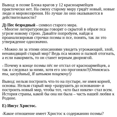
Вывод: в поэме Блока врагов у 12 красноармейцев
практически нет. На смену старому миру грядёт новый, новые
люди и мировоззрения. Но лучше ли они оказываются в
действительности?
Д) Пес безродный
- символ старого мира.
- Многие литературоведы говорят о скрытой в образе пса
угрозе новому строю. Давайте попробуем, найдя и
проанализировав строчки поэмы и псе, понять, так ли это
утверждение однозначно.
- Можно ли за этими описаниями увидеть угрожающий, злой,
ненавидящий старый мир? Ведь пса можно и палкой отогнать,
а если накормить, то он станет верным дворнягой.
- Почему в конце поэмы пёс не отстал от красноармейцев, а
так и следовал за ними, хотя его зло прогоняли?(
Отвяжись
ты, шелудивый, Я штыком пощекочу!)
Вывод: нельзя построить что-то на пустыре, не имея корней,
основы. Нельзя старый мир «разрушить до основания» и
построить новый мир, чтобы тот, «кто был никем» стал всем.
История страны, какой бы она ни была – часть нашей любви к
Родине.
Е) Иисус Христос.
-Какое отношение имеет Христос к содержанию поэмы?