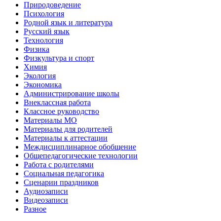
Природоведение
Психология
Родной язык и литература
Русский язык
Технология
Физика
Физкультура и спорт
Химия
Экология
Экономика
Администрирование школы
Внеклассная работа
Классное руководство
Материалы МО
Материалы для родителей
Материалы к аттестации
Междисциплинарное обобщение
Общепедагогические технологии
Работа с родителями
Социальная педагогика
Сценарии праздников
Аудиозаписи
Видеозаписи
Разное