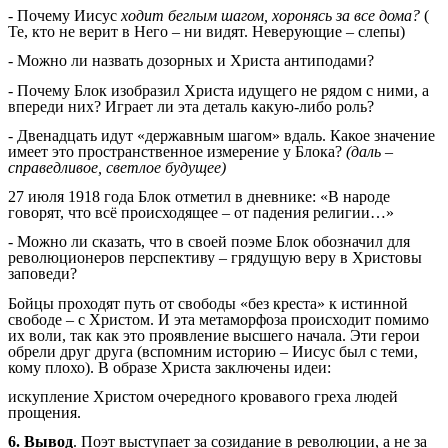
- Почему Иисус
ходит беглым шагом, хоронясь за все дома?
(
Те, кто не верит в Него – ни видят. Неверующие – слепы)
- Можно ли назвать дозорных и Христа антиподами?
- Почему Блок изобразил Христа идущего не рядом с ними, а
впереди них? Играет ли эта деталь какую-либо роль?
- Двенадцать идут «державным шагом» вдаль. Какое значение
имеет это пространственное измерение у Блока?
(даль –
справедливое, светлое будущее)
27 июля 1918 года Блок отметил в дневнике: «В народе
говорят, что всё происходящее – от падения религии…»
- Можно ли сказать, что в своей поэме Блок обозначил для
революционеров перспективу – грядущую веру в Христовы
заповеди?
Бойцы проходят путь от свободы «без креста» к истинной
свободе – с Христом. И эта метаморфоза происходит помимо
их воли, так как это проявление высшего начала. Эти герои
обрели друг друга (вспомним историю – Иисус был с теми,
кому плохо). В образе Христа заключены идеи:
искупление Христом очередного кровавого греха людей
прощения.
6. Вывод
. Поэт выступает за созидание в революции, а не за