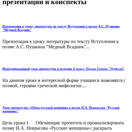
презентации и конспекты
Презентация к уроку литературы по тексту Вступления к поэме А.С. Пушкина
"Медный Всадник"
Презентация к уроку литературы по тексту Вступления к
поэме А.С. Пушкина "Медный Всадник"...
Интегрированный урок литературы и истории. 6 класс. Поэма Гомера "Одиссея"
На данном уроке в интересной форме учащиеся знакомятся с
поэмой, героями греческой мифологии....
Урок литературы «Образ русской женщины в поэме Н.А. Некрасова "Русские
женщины"
Цель урока:1. Обучающая: прочитать и проанализировать
поэму Н.А. Некрасова «Русские женщины»; раскрыть