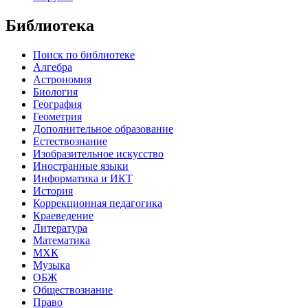
Библиотека
Поиск по библиотеке
Алгебра
Астрономия
Биология
География
Геометрия
Дополнительное образование
Естествознание
Изобразительное искусство
Иностранные языки
Информатика и ИКТ
История
Коррекционная педагогика
Краеведение
Литература
Математика
МХК
Музыка
ОБЖ
Обществознание
Право