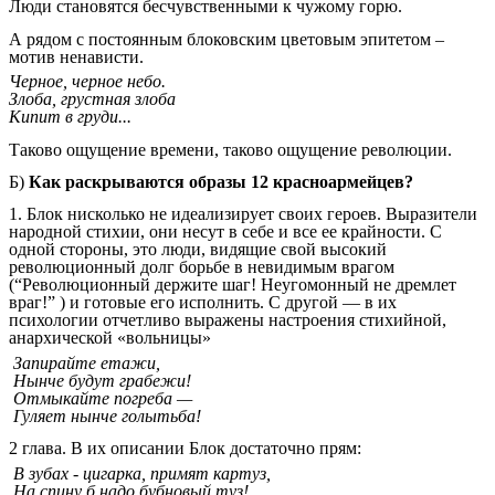
Люди становятся бесчувственными к чужому горю.
А рядом с постоянным блоковским цветовым эпитетом –
мотив ненависти.
Черное, черное небо.
Злоба, грустная злоба
Кипит в груди...
Таково ощущение времени, таково ощущение революции.
Б)
Как раскрываются образы 12 красноармейцев?
1. Блок нисколько не идеализирует своих героев. Выразители
народной стихии, они несут в себе и все ее крайности. С
одной стороны, это люди, видящие свой высокий
революционный долг борьбе в невидимым врагом
(“Революционный держите шаг! Неугомонный не дремлет
враг!” ) и готовые его исполнить. С другой — в их
психологии отчетливо выражены настроения стихийной,
анархической «вольницы»
Запирайте етажи,
Нынче будут грабежи!
Отмыкайте погреба —
Гуляет нынче голытьба!
2 глава. В их описании Блок достаточно прям:
В зубах - цигарка, примят картуз,
На спину б надо бубновый туз!