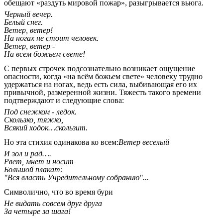
обещают «раздуть мировой пожар», разыгрывается вьюга.
Черный вечер.
Белый снег.
Ветер, ветер!
На ногах не стоит человек.
Ветер, ветер -
На всем божьем свете!
С первых строчек подсознательно возникает ощущение
опасности, когда «на всём божьем свете» человеку трудно
удержаться на ногах, ведь есть сила, выбивающая его их
привычной, размеренной жизни. Тяжесть такого времени
подтверждают и следующие слова:
Под снежком - ледок.
Скользко, тяжко,
Всякий ходок…скользит.
Но эта стихия одинакова ко всем:
Ветер веселый
И зол и рад….
Рвет, мнет и носит
Большой плакат:
"Вся власть Учредительному собранию"...
Символично, что во время бури
Не видать совсем друг друга
За четыре за шага!