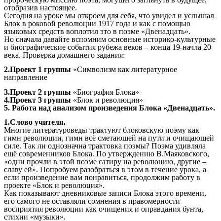
отобразив настоящее.
Сегодня на уроке мы откроем для себя, что увидел и услышал
Блок в роковой революции 1917 года и как с помощью
языковых средств воплотил это в поэме «Двенадцать».
Но сначала давайте вспомним основные историко-культурные
и биографические события рубежа веков – конца 19-начла 20
века. Проверка домашнего задания:
2.Проект 1 группы
«Символизм как литературное
направление
3.Проект 2 группы
«Биография Блока»
4.Проект 3 группы
«Блок и революция»
5. Работа над анализом произведения Блока «Двенадцать».
1.Слово учителя.
Многие литературоведы трактуют блоковскую поэму как
гимн революции, гимн всё сметающей на пути и очищающей
силе. Так ли однозначна трактовка поэмы? Поэма удивляла
ещё современников Блока. По утверждению В.Маяковского,
«одни прочли в этой поэме сатиру на революцию, другие –
славу ей». Попробуем разобраться в этом в течение урока, а
если произведение вам понравиться, продолжим работу в
проекте «Блок и революция».
Как показывают дневниковые записи Блока этого времени,
его самого не оставляли сомнения в правомерности
восприятия революции как очищения и оправдания бунта,
стихии «музыки».