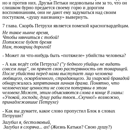
но и против них. Друзья Петьки недовольны им за то, что он
слишком бурно предается своему горю и дорогим
воспоминаниям, они не дают ему задуматься над своим
поступком, «душу наизнанку» вывернуть.
7 глава. Скорбь Петрухи является помехой красногвардейцам.
Не такое нынче время,
Чтобы нянчиться с тобой!
Потяжеле будет бремя
Нам, товарищ дорогой!
-
Может ли что-нибудь быть «потяжеле» убийства человека?
-
А как ведёт себя Петруха?
("у бедного убийцы не видать
совсем лица", он прячет свою растерянность от товарищей.
После убийства перед нами выступает лицо человека
любящего, оскорбленного, страдающего. За ухарской бравадой
обнаружилась запрятанная личная драма. Понятно, что
человеческие ценности не совсем потеряны в этом
человеке.Может, этим объясняются слова в конце 8 главы:
«Упокой, господи, душу рабы твоея...Скучно!» возможно,
принадлежавшие Петрухе)
- Как вы думаете, какое слово пропустил Блок в словах
Петруши?
Загубил я, бестолковый,
Загубил я сгоряча... ах!
(Жизнь Катьки? Свою душу?)