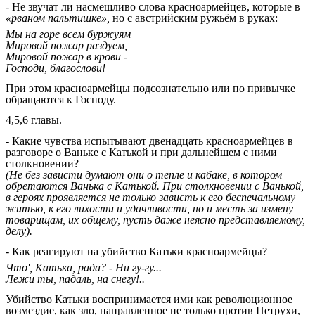
- Не звучат ли насмешливо слова красноармейцев, которые в
«рваном пальтишке»,
но с австрийским ружьём в руках:
Мы на горе всем буржуям
Мировой пожар раздуем,
Мировой пожар в крови -
Господи, благослови!
При этом красноармейцы подсознательно или по привычке
обращаются к Господу.
4,5,6 главы.
- Какие чувства испытывают двенадцать красноармейцев в
разговоре о Ваньке с Катькой и при дальнейшем с ними
столкновении?
(Не без зависти думают они о тепле и кабаке, в котором
обретаются Ванька с Катькой. При столкновении с Ванькой,
в героях проявляется не только зависть к его беспечальному
житью, к его лихости и удачливости, но и месть за измену
товарищам, их общему, пусть даже неясно представляемому,
делу).
- Как реагируют на убийство Катьки красноармейцы?
Что', Катька, рада? - Ни гу-гу...
Лежи ты, падаль, на снегу!..
Убийство Катьки воспринимается ими как революционное
возмездие, как зло, направленное не только против Петрухи,