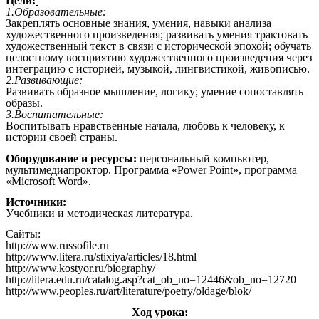
Цели:
1.Образовательные:
Закреплять основные знания, умения, навыки анализа
художественного произведения; развивать умения трактовать
художественный текст в связи с исторической эпохой; обучать
целостному восприятию художественного произведения через
интеграцию с историей, музыкой, лингвистикой, живописью.
2.Развивающие:
Развивать образное мышление, логику; умение сопоставлять
образы.
3.Воспитательные:
Воспитывать нравственные начала, любовь к человеку, к
истории своей страны.
Оборудование и ресурсы:
персональный компьютер,
мультимедиапроктор. Программа «Power Point», программа
«Microsoft Word».
Источники:
Учебники и методическая литература.
Сайты:
http://www.russofile.ru
http://www.litera.ru/stixiya/articles/18.html
http://www.kostyor.ru/biography/
http://litera.edu.ru/catalog.asp?cat_ob_no=12446&ob_no=12720
http://www.peoples.ru/art/literature/poetry/oldage/blok/
Ход урока: