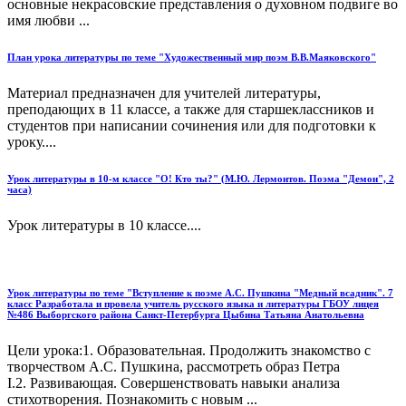
основные некрасовские представления о духовном подвиге во
имя любви ...
План урока литературы по теме "Художественный мир поэм В.В.Маяковского"
Материал предназначен для учителей литературы,
преподающих в 11 классе, а также для старшеклассников и
студентов при написании сочинения или для подготовки к
уроку....
Урок литературы в 10-м классе "О! Кто ты?" (М.Ю. Лермонтов. Поэма "Демон", 2
часа)
Урок литературы в 10 классе....
Урок литературы по теме "Вступление к поэме А.С. Пушкина "Медный всадник". 7
класс Разработала и провела учитель русского языка и литературы ГБОУ лицея
№486 Выборгского района Санкт-Петербурга Цыбина Татьяна Анатольевна
Цели урока:1. Образовательная. Продолжить знакомство с
творчеством А.С. Пушкина, рассмотреть образ Петра
I.2. Развивающая. Совершенствовать навыки анализа
стихотворения. Познакомить с новым ...