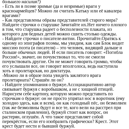
большего насилия?)
- Есть ли в поэме зримые (да и незримые) враги у
красноармейцев? Можно ли считать Катьку или её кавалера
врагами?
- Как представлены образы представителей старого мира?
Найдите строчки о старушке Зачитайте их.Нет ничего плохого
в том, что старушка радеет о бесполезности плаката, из
которого для бедных детей можно cшить столько одежды.
- Найдите строчки о писателе-витии. Прочитайте.Оратясь к
одному из эпиграфов поэмы, мы увидим, как сам Блок видит
миссию поэта (и писателя) – это человек, видящий дальше и
больше обычных людей. И если писатель говорит: «Погибла
Россия!», значит, он почувствовал то, что не смогли
почувствовать другие. Он не может говорить громко, чтобы
его услышали все, он говорит вполголоса, ведь наступила
хоть и пролетарская, но диктатура.
-Можно ли в образе попа увидеть заклятого врага
пролетариата? Страшён ли он?
- Найдите упоминания о буржуе.Ассоциациативно автор
связывает буржуя с воробышком, а не с хищной птицей.
Нарисуем себе картину, которую можно представить по
строчкам о буржуе: он не просто упрятал нос в воротник (ему
холодно здесь, как и всем), он как голодный пёс, он безмолвен
(так же безмолвны будут и все те, кого вели на расстрел при
сталинском правлении), буржуй стоит как вопрос, он
растерян, оглушён. А что такое представляет собой
перекрёсток, если его изобразить графически? Крест. Этот
крест будет нести и бывший буржуй.