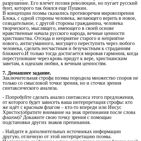
разрушение. Его влечет поэзия революции, но пугает русский
бунт, которого так боялся еще Пушкин.
В концепции поэмы сказались противоречия мировоззрения
Блока, с одной стороны человека, желающего верить в новое,
созидательное, с другой стороны гражданина, человека
творческого, мыслящего, имеющего в своей основе
нравственные начала русского народа, вечные ценности
христианства. Отсюда и неприятие старого и неприятие
нового, антигуманного, могущего переступить через любого
человека, сделать несчастным и безучастным к страданиям
ближнего.И только тогда достигается мировая гармония, когда
переступившие через кровь придут к вере, христианским
заветам, к идеалам любви, к вечным ценностям.
7. Домашнее задание.
Заключительная строфа поэмы породила множество споров не
только со смысловой точки зрения, но и сточки зрения
синтаксического анализа.
- Попробуйте сделать анализ синтаксиса этого предложения,
от которого будет зависеть ваша интерпретация строфы: кто
же идёт с красным флагом – кто-то впереди или Иисус
Христос(обратите внимание на знак препинания после слова
флагом
)? Докажите свою точку зрения с помощью
подстановки других знаков препинания.
- Найдите в дополнительных источниках информации
другую, отличную от этой интерпретацию поэмы.