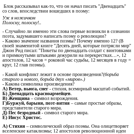
Блок рассказывал как-то, что он начал писать "Двенадцать"
со слов, впоследствии вошедших в поэму:
Уж я ножичком
Полосну, полосну!..
- Случайно ли именно эти слова первые возникли в сознании
поэта, задумавшего написать поэму о революции?
- Каково значение названия поэмы? Почему именно 12? (В
своей знаменитой книге "Десять дней, которые потрясли мир"
Джон Рид писал: "Пикеты по двенадцать солдат с винтовками
и примкнутыми штыками дежурили на перекрестках…», 12
апостолов, 12 часов = роковой час судьбы, 12 месяцев в году =
круг, 12 глав поэмы).
- Какой конфликт лежит в основе произведения
?(борьба
старого и нового, борьба двух «миров».)
- Какова символика произведения?
А) Ветер, вьюга, снег
- стихия, всемирный масштаб событий.
Б) Двенадцать красноармейцев
.
В) Женщина
– символ возрождения.
Г)Буржуй, барыня, поэт-вития
– самые простые образы,
представители старого мира.
Д) Пес безродный
- символ старого мира.
Е) Иисус Христос.
А) Стихия
– символический образ поэмы. Она олицетворяет
вселенские катаклизмы; 12 апостолов революционной идеи