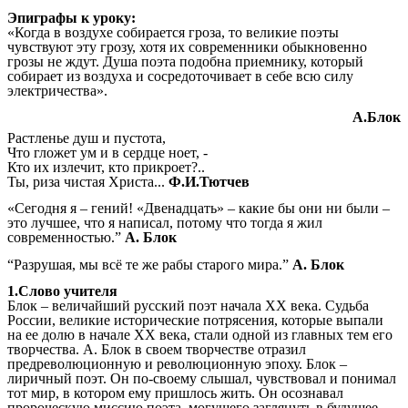
Эпиграфы к уроку:
«Когда в воздухе собирается гроза, то великие поэты
чувствуют эту грозу, хотя их современники обыкновенно
грозы не ждут. Душа поэта подобна приемнику, который
собирает из воздуха и сосредоточивает в себе всю силу
электричества».
А.Блок
Растленье душ и пустота,
Что гложет ум и в сердце ноет, -
Кто их излечит, кто прикроет?..
Ты, риза чистая Христа...
Ф.И.Тютчев
«Сегодня я – гений! «Двенадцать» – какие бы они ни были –
это лучшее, что я написал, потому что тогда я жил
современностью.”
А. Блок
“Разрушая, мы всё те же рабы старого мира.”
А. Блок
1.Слово учителя
Блок – величайший русский поэт начала ХХ века. Судьба
России, великие исторические потрясения, которые выпали
на ее долю в начале XX века, стали одной из главных тем его
творчества. А. Блок в своем творчестве отразил
предреволюционную и революционную эпоху. Блок –
лиричный поэт. Он по-своему слышал, чувствовал и понимал
тот мир, в котором ему пришлось жить. Он осознавал
пророческую миссию поэта, могущего заглянуть в будущее,