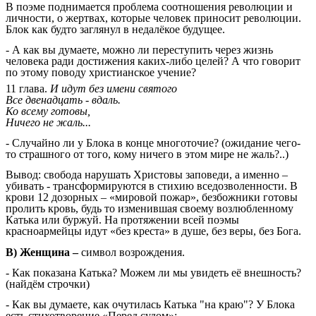
В поэме поднимается проблема соотношения революции и
личности, о жертвах, которые человек приносит революции.
Блок как будто заглянул в недалёкое будущее.
- А как вы думаете, можно ли переступить через жизнь
человека ради достижения каких-либо целей? А что говорит
по этому поводу христианское учение?
11 глава.
И идут без имени святого
Все двенадцать - вдаль.
Ко всему готовы,
Ничего не жаль...
- Случайно ли у Блока в конце многоточие? (ожидание чего-
то страшного от того, кому ничего в этом мире не жаль?..)
Вывод: свобода нарушать Христовы заповеди, а именно –
убивать - трансформируются в стихию вседозволенности. В
крови 12 дозорных – «мировой пожар», безбожники готовы
пролить кровь, будь то изменившая своему возлюбленному
Катька или буржуй. На протяжении всей поэмы
красноармейцы идут «без креста» в душе, без веры, без Бога.
В) Женщина –
символ возрождения.
- Как показана Катька? Можем ли мы увидеть её внешность?
(найдём строчки)
- Как вы думаете, как очутилась Катька "на краю"? У Блока
есть стихотворение «Перед судом»: