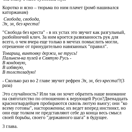
Коротко и ясно – тюрьма по ним плачет (ромб нашивался
каторжанам)
Свобода, свобода,
Эх, эх, без креста!
"Свобода без креста" - в их устах это звучит как разгульный,
разбойничий клич. За ним кроется развязанность рук для
всего, о чем вчера еще только в мечтах помыслить могли,
отрешение от принудительно навязанных "правил".
Товарищ, винтовку держи, не трусь!
Пальнем-ка пулей в Святую Русь -
В кондовую,
В избяную,
В толстозадую!
- Сколько раз во 2 главе звучит рефрен
Эх, эх, без креста!
?(3
раза)
Это случайность? Или так он хочет обратить наше внимание
на святотатство по отношению к верующей Руси?Двенадцать
красногвардейцев пробираются сквозь лютую вьюгу; они "ко
всему готовы", настороженны; их ведет вперед инстинкт, но
они еще толком не представляют себе до конца весь смысл
своей борьбы, своего "державного шага" в будущее.
3 глава.