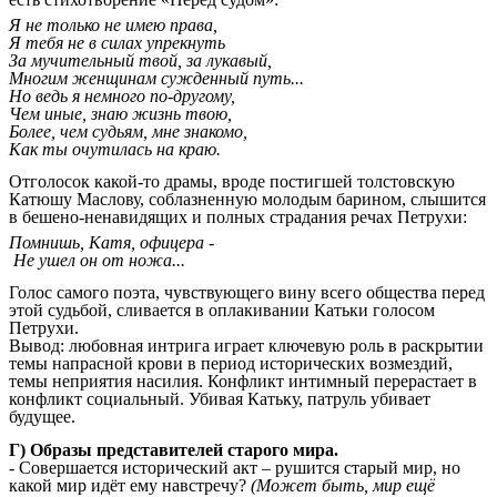
Я не только не имею права,
Я тебя не в силах упрекнуть
За мучительный твой, за лукавый,
Многим женщинам сужденный путь...
Но ведь я немного по-другому,
Чем иные, знаю жизнь твою,
Более, чем судьям, мне знакомо,
Как ты очутилась на краю.
Отголосок какой-то драмы, вроде постигшей толстовскую
Катюшу Маслову, соблазненную молодым барином, слышится
в бешено-ненавидящих и полных страдания речах Петрухи:
Помнишь, Катя, офицера -
Не ушел он от ножа...
Голос самого поэта, чувствующего вину всего общества перед
этой судьбой, сливается в оплакивании Катьки голосом
Петрухи.
Вывод: любовная интрига играет ключевую роль в раскрытии
темы напрасной крови в период исторических возмездий,
темы неприятия насилия. Конфликт интимный перерастает в
конфликт социальный. Убивая Катьку, патруль убивает
будущее.
Г) Образы представителей старого мира.
- Совершается исторический акт – рушится старый мир, но
какой мир идёт ему навстречу?
(Может быть, мир ещё