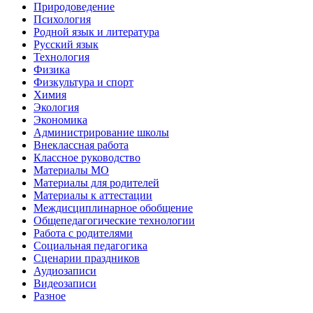
Природоведение
Психология
Родной язык и литература
Русский язык
Технология
Физика
Физкультура и спорт
Химия
Экология
Экономика
Администрирование школы
Внеклассная работа
Классное руководство
Материалы МО
Материалы для родителей
Материалы к аттестации
Междисциплинарное обобщение
Общепедагогические технологии
Работа с родителями
Социальная педагогика
Сценарии праздников
Аудиозаписи
Видеозаписи
Разное