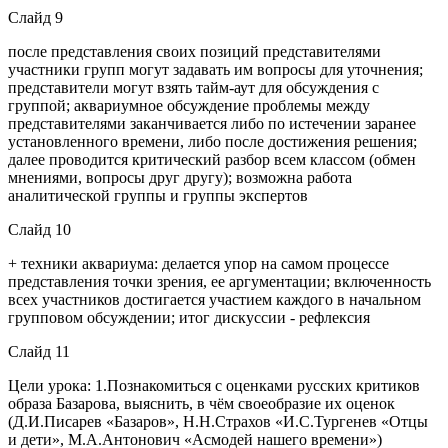
Слайд 9
после представления своих позиций представителями
участники групп могут задавать им вопросы для уточнения;
представители могут взять тайм-аут для обсуждения с
группой; аквариумное обсуждение проблемы между
представителями заканчивается либо по истечении заранее
установленного времени, либо после достижения решения;
далее проводится критический разбор всем классом (обмен
мнениями, вопросы друг другу); возможна работа
аналитической группы и группы экспертов
Слайд 10
+ техники аквариума: делается упор на самом процессе
представления точки зрения, ее аргументации; включенность
всех участников достигается участием каждого в начальном
групповом обсуждении; итог дискуссии - рефлексия
Слайд 11
Цели урока: 1.Познакомиться с оценками русских критиков
образа Базарова, выяснить, в чём своеобразие их оценок
(Д.И.Писарев «Базаров», Н.Н.Страхов «И.С.Тургенев «Отцы
и дети», М.А.Антонович «Асмодей нашего времени»)