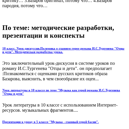
критику… 3.Базаров оригинал, потому что… 4.Базаров
пародия, потому что…
По теме: методические разработки,
презентации и конспекты
10 класс. Урок-дискуссия.Полемика о главном герое романа И.С.Тургенева "Отцы
и дети". Методическая разработка урока.
Это заключительный урок-дискусия в системе уроков по
роману И.С.Тургенева "Отцы и дети". он предполагает
:Познакомиться с оценками русских критиков образа
Базарова, выяснить, в чем своеобразие их оцен...
Урок литературы в 10 классе по теме "Музыка как герой романа И.С.Тургенева
"Отцы и дети"
Урок литературы в 10 классе с использованием Интернет-
ресурсов. музыкальных фрагментов....
Презентация к уроку в 5 классе "Музыка - главный герой басни".