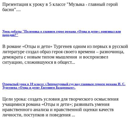
Презентация к уроку в 5 классе "Музыка - главный герой
басни"....
Урок-дебаты "Полемика о главном герое романа «Отцы и дети»: оригинал или
пародия?"
В романе «Отцы и дети» Тургенев одним из первых в русской
литературе создал образ героя своего времени – разночинца,
демократа с новым типом мышления и воспроизвел
ситуацию, сложившуюся в общест...
Открытый урок в 10 классе «Литературный суд над главным героем романа И. С.
Тургенева «Отцы и дети» Евгением Базаровым».
Цели урока: создать условия для творческого осмысления
учащимися романа «Отцы и дети»; развивать умения
нравственного анализа и нравственной оценки качеств
личности, поступков и поведения ...