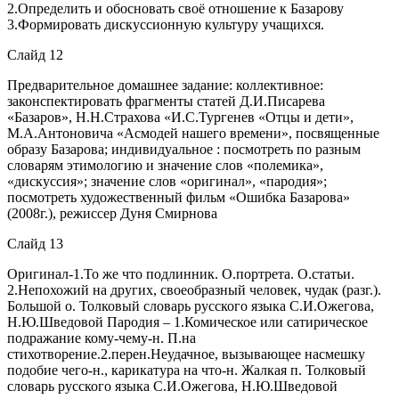
2.Определить и обосновать своё отношение к Базарову
3.Формировать дискуссионную культуру учащихся.
Слайд 12
Предварительное домашнее задание: коллективное:
законспектировать фрагменты статей Д.И.Писарева
«Базаров», Н.Н.Страхова «И.С.Тургенев «Отцы и дети»,
М.А.Антоновича «Асмодей нашего времени», посвященные
образу Базарова; индивидуальное : посмотреть по разным
словарям этимологию и значение слов «полемика»,
«дискуссия»; значение слов «оригинал», «пародия»;
посмотреть художественный фильм «Ошибка Базарова»
(2008г.), режиссер Дуня Смирнова
Слайд 13
Оригинал-1.То же что подлинник. О.портрета. О.статьи.
2.Непохожий на других, своеобразный человек, чудак (разг.).
Большой о. Толковый словарь русского языка С.И.Ожегова,
Н.Ю.Шведовой Пародия – 1.Комическое или сатирическое
подражание кому-чему-н. П.на
стихотворение.2.перен.Неудачное, вызывающее насмешку
подобие чего-н., карикатура на что-н. Жалкая п. Толковый
словарь русского языка С.И.Ожегова, Н.Ю.Шведовой