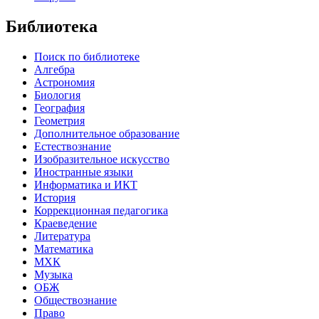
Библиотека
Поиск по библиотеке
Алгебра
Астрономия
Биология
География
Геометрия
Дополнительное образование
Естествознание
Изобразительное искусство
Иностранные языки
Информатика и ИКТ
История
Коррекционная педагогика
Краеведение
Литература
Математика
МХК
Музыка
ОБЖ
Обществознание
Право