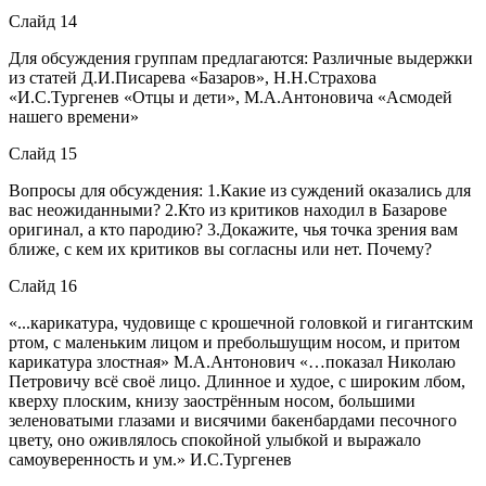
Слайд 14
Для обсуждения группам предлагаются: Различные выдержки
из статей Д.И.Писарева «Базаров», Н.Н.Страхова
«И.С.Тургенев «Отцы и дети», М.А.Антоновича «Асмодей
нашего времени»
Слайд 15
Вопросы для обсуждения: 1.Какие из суждений оказались для
вас неожиданными? 2.Кто из критиков находил в Базарове
оригинал, а кто пародию? 3.Докажите, чья точка зрения вам
ближе, с кем их критиков вы согласны или нет. Почему?
Слайд 16
«...карикатура, чудовище с крошечной головкой и гигантским
ртом, с маленьким лицом и пребольшущим носом, и притом
карикатура злостная» М.А.Антонович «…показал Николаю
Петровичу всё своё лицо. Длинное и худое, с широким лбом,
кверху плоским, книзу заострённым носом, большими
зеленоватыми глазами и висячими бакенбардами песочного
цвету, оно оживлялось спокойной улыбкой и выражало
самоуверенность и ум.» И.С.Тургенев