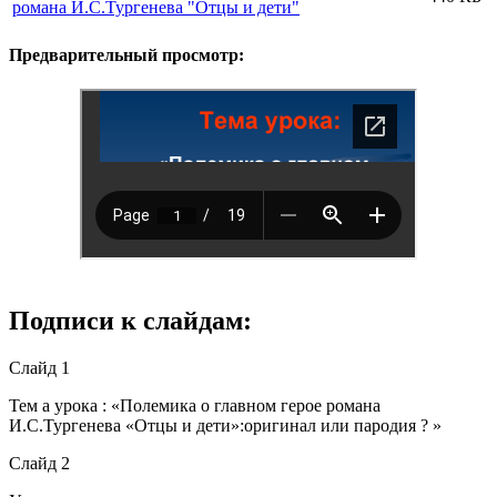
романа И.С.Тургенева "Отцы и дети"
Предварительный просмотр:
Подписи к слайдам:
Слайд 1
Тем а урока : «Полемика о главном герое романа
И.С.Тургенева «Отцы и дети»:оригинал или пародия ? »
Слайд 2