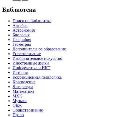
Библиотека
Поиск по библиотеке
Алгебра
Астрономия
Биология
География
Геометрия
Дополнительное образование
Естествознание
Изобразительное искусство
Иностранные языки
Информатика и ИКТ
История
Коррекционная педагогика
Краеведение
Литература
Математика
МХК
Музыка
ОБЖ
Обществознание
Право