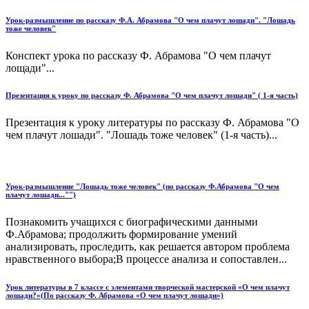
Урок-размышление по рассказу Ф.А. Абрамова "О чем плачут лошади". "Лошадь
тоже человек"
Конспект урока по рассказу Ф. Абрамова "О чем плачут
лощади"...
Презентация к уроку по рассказу Ф. Абрамова "О чем плачут лошади" ( 1-я часть)
Презентация к уроку литературы по рассказу Ф. Абрамова "О
чем плачут лошади". "Лошадь тоже человек" (1-я часть)...
Урок-размышление "Лошадь тоже человек" (по рассказу Ф.Абрамова "О чем
плачут лошади..."")
Познакомить учащихся с биографическими данными
Ф.Абрамова; продолжить формирование умений
анализировать, проследить, как решается автором проблема
нравственного выбора;В процессе анализа и сопоставлен...
Урок литературы в 7 классе с элементами творческой мастерской «О чем плачут
лошади?»(По рассказу Ф. Абрамова «О чем плачут лошади»)