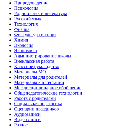
Природоведение
Психология
Родной язык и литература
Русский язык
Технология
Физика
Физкультура и спорт
Химия
Экология
Экономика
Администрирование школы
Внеклассная работа
Классное руководство
Материалы МО
Материалы для родителей
Материалы к аттестации
Междисциплинарное обобщение
Общепедагогические технологии
Работа с родителями
Социальная педагогика
Сценарии праздников
Аудиозаписи
Видеозаписи
Разное