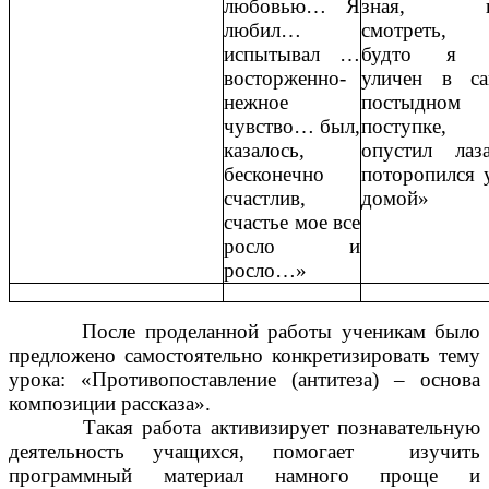
любовью… Я
зная, к
любил…
смотреть, 
испытывал …
будто я 
восторженно-
уличен в с
нежное
постыдном
чувство… был,
поступке
казалось,
опустил ла
бесконечно
поторопился 
счастлив,
домой»
счастье мое все
росло и
росло…»
После проделанной работы ученикам было
предложено самостоятельно конкретизировать тему
урока: «Противопоставление (антитеза) – основа
композиции рассказа».
Такая работа активизирует познавательную
деятельность учащихся, помогает изучить
программный материал намного проще и