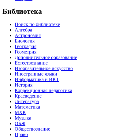
Библиотека
Поиск по библиотеке
Алгебра
Астрономия
Биология
География
Геометрия
Дополнительное образование
Естествознание
Изобразительное искусство
Иностранные языки
Информатика и ИКТ
История
Коррекционная педагогика
Краеведение
Литература
Математика
МХК
Музыка
ОБЖ
Обществознание
Право