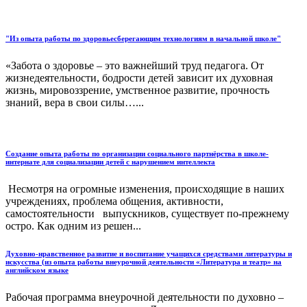
"Из опыта работы по здоровьесберегающим технологиям в начальной школе"
«Забота о здоровье – это важнейший труд педагога. От
жизнедеятельности, бодрости детей зависит их духовная
жизнь, мировоззрение, умственное развитие, прочность
знаний, вера в свои силы…...
Создание опыта работы по организации социального партнёрства в школе-
интернате для социализации детей с нарушением интеллекта
Несмотря на огромные изменения, происходящие в наших
учреждениях, проблема общения, активности,
самостоятельности выпускников, существует по-прежнему
остро. Как одним из решен...
Духовно-нравственное развитие и воспитание учащихся средствами литературы и
искусства (из опыта работы внеурочной деятельности «Литература и театр» на
английском языке
Рабочая программа внеурочной деятельности по духовно –