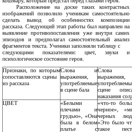
кошмару, который предстал перед глазами героя.
Расположение на доске таких контрастных
изображений позволило ученикам самостоятельно
сделать вывод об особенностях композиции
рассказа. Следующий этап работы был направлен на
выявление противопоставления уже внутри самих
эпизодов и предполагал самостоятельный анализ
фрагментов текста. Ученики заполняли таблицу с
следующими показателями: цвет, звуки и
психологическое состояние героя.
Признаки, по которым
Слова и
Слова
сопоставляются сцены
выражения,
выражения,
из рассказа
употребляемые
употребляем
в сцене бала
сцене опис
наказания сол
ЦВЕТ
«Белыми
«что-то боль
плечами и
черное», «м
грудью», «Она
черных люд
была в белом
«Это было чт
платье с
такое пест