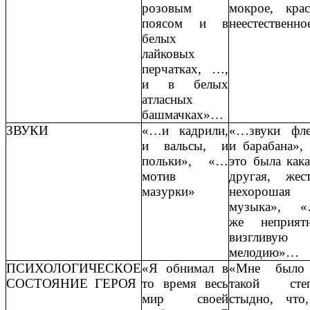
розовым
мокрое, крас
поясом и в
неестественн
белых
лайковых
перчатках, …,
и в белых
атласных
башмачках»…
ЗВУКИ
«…и кадрили,
«…звуки фл
и вальсы, и
и барабана»,
польки», «…
это была кака
мотив
другая, жест
мазурки»
нехорошая
музыка», «
же неприят
визгливую
мелодию»…
ПСИХОЛОГИЧЕСКОЕ
«Я обнимал в
«Мне было
СОСТОЯНИЕ ГЕРОЯ
то время весь
такой степ
мир своей
стыдно, что