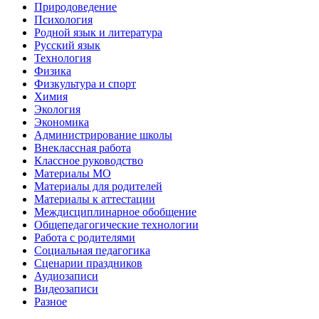
Природоведение
Психология
Родной язык и литература
Русский язык
Технология
Физика
Физкультура и спорт
Химия
Экология
Экономика
Администрирование школы
Внеклассная работа
Классное руководство
Материалы МО
Материалы для родителей
Материалы к аттестации
Междисциплинарное обобщение
Общепедагогические технологии
Работа с родителями
Социальная педагогика
Сценарии праздников
Аудиозаписи
Видеозаписи
Разное