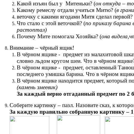
Какой изъян был у Митеньки? (
он откуда – то 
Какому ремеслу отдали учиться Митю? (
в гран
веточку с какими ягодами Митя сделал первой? 
Что стало с этой веточкой? (
по приказу барина 
растоптал)
Почему Мите помогала Хозяйка? (
она видела,ч
Внимание – чёрный ящик!
В чёрном ящике - предмет из малахитовой шкату
словно льдом кругом шеи. Что в чёрном ящике?
В чёрном ящике - предмет, оставленный Танюшке
последнего умишка барина. Что в чёрном ящике
В чёрном ящике находится предмет, который по
(камень змеевик)
За каждый верно отгаданный предмет по 2 
Соберите картинку – пазл. Назовите сказ, к котор
За каждую правильно собранную картинку – 1 б