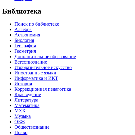
Библиотека
Поиск по библиотеке
Алгебра
Астрономия
Биология
География
Геометрия
Дополнительное образование
Естествознание
Изобразительное искусство
Иностранные языки
Информатика и ИКТ
История
Коррекционная педагогика
Краеведение
Литература
Математика
МХК
Музыка
ОБЖ
Обществознание
Право