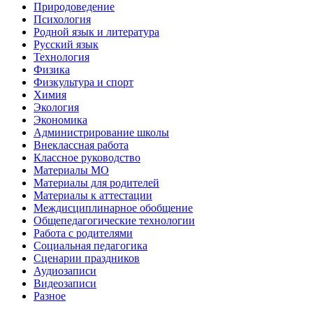
Природоведение
Психология
Родной язык и литература
Русский язык
Технология
Физика
Физкультура и спорт
Химия
Экология
Экономика
Администрирование школы
Внеклассная работа
Классное руководство
Материалы МО
Материалы для родителей
Материалы к аттестации
Междисциплинарное обобщение
Общепедагогические технологии
Работа с родителями
Социальная педагогика
Сценарии праздников
Аудиозаписи
Видеозаписи
Разное