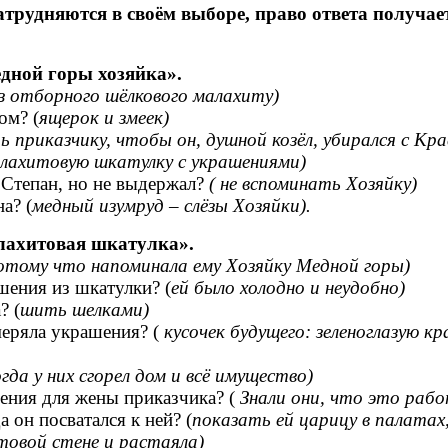
затрудняются в своём выборе, право ответа получа
дной горы хозяйка».
з отборного шёлкового малахиту)
ом? (
ящерок и змеек)
ь приказчику, чтобы он, душной козёл, убирался с Кра
лахитовую шкатулку с украшениями)
 Степан, но не выдержал?
( не вспоминать Хозяйку)
а? (
медный изумруд – слёзы Хозяйки).
ахитовая шкатулка».
тому что напоминала ему Хозяйку Медной горы)
ашения из шкатулки? (
ей было холодно и неудобно)
? (
шить шелками)
меряла украшения? (
кусочек будущего: зеленоглазую к
огда у них сгорел дом и всё имущество)
ения для жены приказчика? (
Знали они, что это рабо
 он посватался к ней? (
показать ей царицу в палата
товой стене и растаяла)