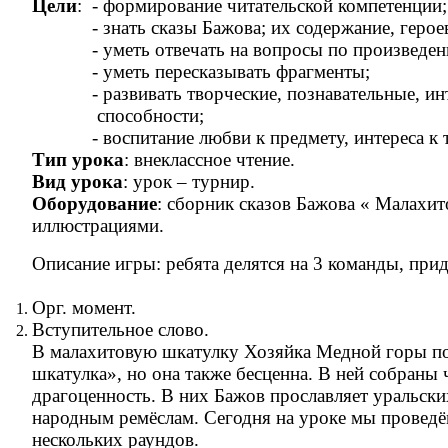
Цели
: - формирование читательской компетенции;
- знать сказы Бажова; их содержание, геро
- уметь отвечать на вопросы по произведен
- уметь пересказывать фрагменты;
- развивать творческие, познавательные, инт
способности;
- воспитание любви к предмету, интереса к тв
Тип урока
: внеклассное чтение.
Вид урока
: урок – турнир.
Оборудование
: сборник сказов Бажова « Малахит
иллюстрациями.
Описание игры: ребята делятся на 3 команды, при
Орг. момент.
Вступительное слово.
В малахитовую шкатулку Хозяйка Медной горы пол
шкатулка», но она также бесценна. В ней собраны 
драгоценность. В них Бажов прославляет уральски
народным ремёслам. Сегодня на уроке мы проведём
нескольких раундов.