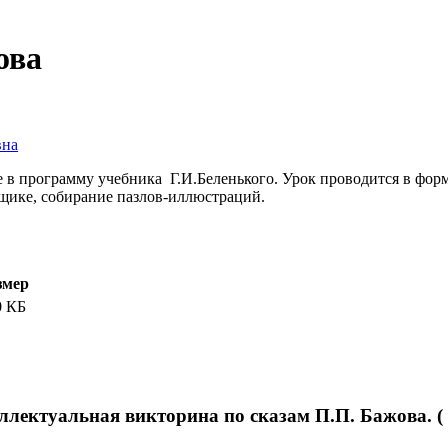
ова
вна
е в программу учебника Г.И.Беленького. Урок проводится в фор
ящике, собирание пазлов-иллюстраций.
змер
0 КБ
ллектуальная викторина по сказам П.П. Бажова. ( 