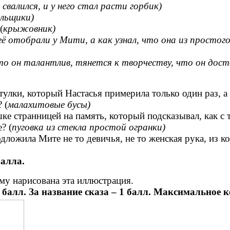
свалился, и у него стал расти горбик)
ильщики)
(
крыжовник)
её отобрали у Мити, а как узнал, что она из простого
то он талантлив, тянется к творчеству, что он дост
лки, который Настасья примерила только один раз, а 
 (
малахитовые бусы)
 странницей на память, который подсказывал, как с т
? (
пуговка из стекла простой огранки)
дложила Мите не то девичья, не то женская рука, из к
балла.
ому нарисована эта иллюстрация.
алл. За название сказа – 1 балл. Максимальное ко