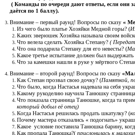
( Команды по очереди дают ответы, если они 
даётся по 1 баллу).
Внимание – первый раунд! Вопросы по сказу
« Ме
Из чего было платье Хозяйки Медной горы? (
И
Каких зверюшек Хозяйка называла своим войск
Что велела сделать Хозяйка Степану?
( Передат
Что она подарила Степану для его невесты? (
Ма
Какое третье испытание должен был выдержать
Что за камешки нашли в руке у мёртвого Степан
Внимание – второй раунд! Вопросы по сказу
«Мал
Как Степан прозвал свою дочку? (
Памяткой, по
Что было, когда Настасья надевала на себя укр
Какому рукоделию научила Танюшку странница
Что показала странница Танюшке, когда та при
который добыл её отец)
Когда Настасья решилась продать шкатулку? (
к
Почему мастера отказались « подогнать» украш
Какое условие поставила Танюшка барину, когда
Как пропала Танюшка?(
прислонилась к малахи