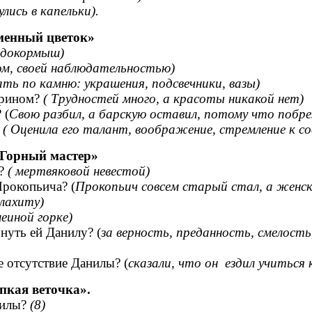
улись в капельки).
менный цветок»
докормыш)
ом, своей наблюдательностью)
ать по камню: украшения, подсвечники, вазы)
арином?
( Трудностей много, а красоты никакой нет)
 (
Свою разбил, а барскую оставил, потому что побрез
?
( Оценила его талант, воображение, стремление к с
 Горный мастер»
ы?
( мертвяковой невестой)
Прокопьича? (
Прокопьич совсем старый стал, а женск
лахиту)
еиной горке)
нуть ей Данилу? (
за верность, преданность, смелост
 отсутствие Данилы? (
сказали, что он
ездил учиться 
пкая веточка».
нилы?
(8)