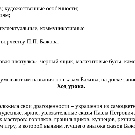
ев; художественные особенности;
иям;
еллектуальные, коммуникативные
орчеству П.П. Бажова.
овая шкатулка», чёрный ящик, малахитовые бусы, камен
думывают им названия по сказам Бажова; на доске зап
Ход урока.
ожила свои драгоценности – украшения из самоцветн
чудесные, яркие, увлекательные сказы Павла Петрович
х мастеров: горняков, гранильщиков, кузнецов, резчи
 игру, в которой выявим лучшего знатока сказов Бажо