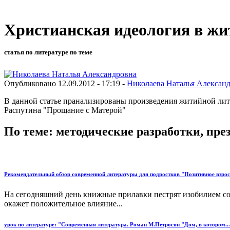
Христианская идеология в жи
статья по литературе по теме
Опубликовано 12.09.2012 - 17:19 -
Николаева Наталья Алексан
В данной статье пранализированы произведения житийной лит
Распутина "Прощание с Матерой"
По теме: методические разработки, пр
Рекомендательный обзор современной литературы для подростков "Позитивное взросл
На сегодняшний день книжные прилавки пестрят изобилием сов
окажет положительное влияние...
урок по литературе: "Современная литература. Роман М.Петросян "Дом, в котором..