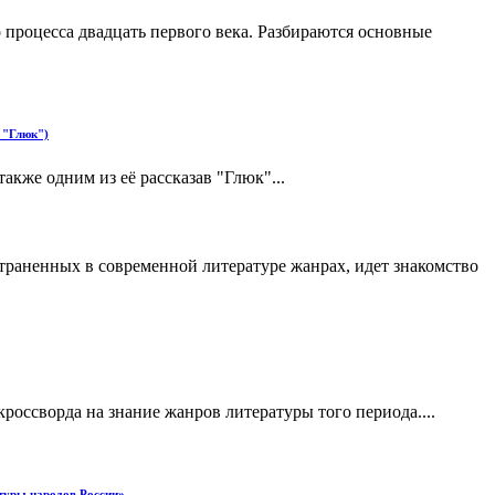
процесса двадцать первого века. Разбираются основные
 "Глюк")
акже одним из её рассказав "Глюк"...
страненных в современной литературе жанрах, идет знакомство
россворда на знание жанров литературы того периода....
ьтуры народов России»