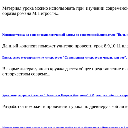
Материал урока можно использовать при изучении современой 
образы романа М.Петросян...
Конспект урока на основе технологической карты по современной литературе "Быть 
Данный конспект поможет учителю провести урок 8,9,10,11 кла
Внеклассное мероприятие по литературе: "Современная литература: читать или нет".
В форме литературного кружка дается общее представление о с
с творчеством совреме...
Урок литературы в 7 классе "Повесть о Петре и Февронье". Образец житийного жанр
Разработка поможет в проведении урока по древнерусской лите
Интеграция христианских духовных ценностей в учебный предмет «Литература» в 5 