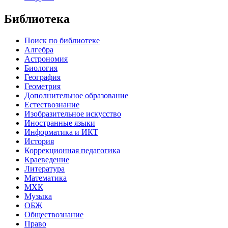
Библиотека
Поиск по библиотеке
Алгебра
Астрономия
Биология
География
Геометрия
Дополнительное образование
Естествознание
Изобразительное искусство
Иностранные языки
Информатика и ИКТ
История
Коррекционная педагогика
Краеведение
Литература
Математика
МХК
Музыка
ОБЖ
Обществознание
Право