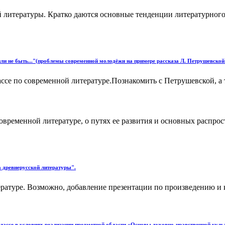
литературы. Кратко даются основные тенденции литературного 
или не быть..."(проблемы современной молодёжи на примере рассказа Л. Петрушевской
ссе по современной литературе.Познакомить с Петрушевской, а т
овременной литературе, о путях ее развития и основных распро
а древнерусской литературы".
ратуре. Возможно, добавление презентации по произведению и к
классе в условиях реализации предметной области «Основы духовно-нравственной кул