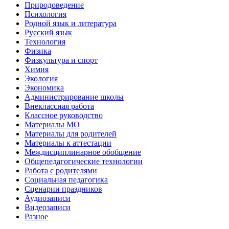
Природоведение
Психология
Родной язык и литература
Русский язык
Технология
Физика
Физкультура и спорт
Химия
Экология
Экономика
Администрирование школы
Внеклассная работа
Классное руководство
Материалы МО
Материалы для родителей
Материалы к аттестации
Междисциплинарное обобщение
Общепедагогические технологии
Работа с родителями
Социальная педагогика
Сценарии праздников
Аудиозаписи
Видеозаписи
Разное