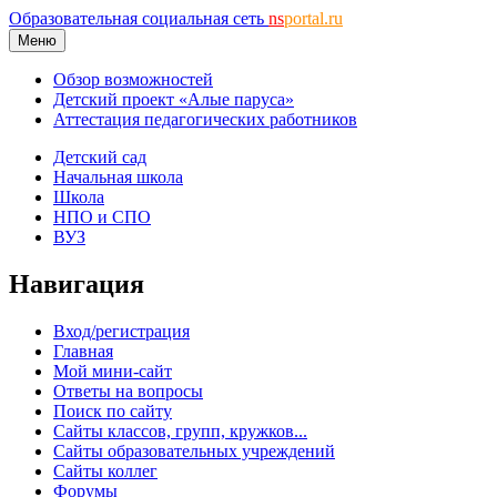
Образовательная социальная сеть
ns
portal.ru
Меню
Обзор возможностей
Детский проект «Алые паруса»
Аттестация педагогических работников
Детский сад
Начальная школа
Школа
НПО и СПО
ВУЗ
Навигация
Вход/регистрация
Главная
Мой мини-сайт
Ответы на вопросы
Поиск по сайту
Сайты классов, групп, кружков...
Сайты образовательных учреждений
Сайты коллег
Форумы