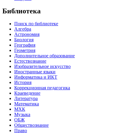
Библиотека
Поиск по библиотеке
Алгебра
Астрономия
Биология
География
Геометрия
Дополнительное образование
Естествознание
Изобразительное искусство
Иностранные языки
Информатика и ИКТ
История
Коррекционная педагогика
Краеведение
Литература
Математика
МХК
Музыка
ОБЖ
Обществознание
Право