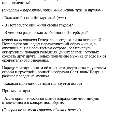
произведениям?
(
генералы – паразиты, привыкшие жить чужим трудом
)
- Выжили бы они без мужика? (
нет
)
- В Петербурге они жили своим трудом?
- В чем географическая особенность Петербурга?
(
город на островах
) Генералы всегда жили на острове. И в
Петербурге они ведут паразитический образ жизни, а,
очутившись на необитаемом острове, без прислуги,
обнаружили повадки голодных, диких зверей, готовых
сожрать друг друга. Только появление мужика спасло их от
окончательного озверения.
Наряду с сатирическим обличением дворянства с чувством
скорби и грустной иронией изобразил Салтыков-Щедрин
рабское поведение мужика.
- Какими приемами сатиры пользуется автор?
Приемы сатиры
- Аллегория – иносказательное выражение чего-нибудь
отвлеченного в конкретном образе.
(
Генерал не может сорвать яблока с дерева
)