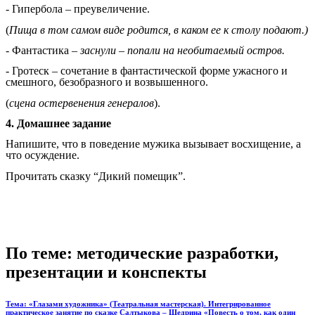
- Гипербола – преувеличение.
(
Пища в том самом виде родится, в каком ее к столу подают.)
- Фантастика –
заснули – попали на необитаемый остров.
- Гротеск – сочетание в фантастической форме ужасного и
смешного, безобразного и возвышенного.
(
сцена остервенения генералов
).
4. Домашнее задание
Напишите, что в поведение мужика вызывает восхищение, а
что осуждение.
Прочитать сказку “Дикий помещик”.
По теме: методические разработки,
презентации и конспекты
Тема: «Глазами художника» (Театральная мастерская). Интегрированное
практическое занятие по сказке Салтыкова – Щедрина «Повесть о том, как один