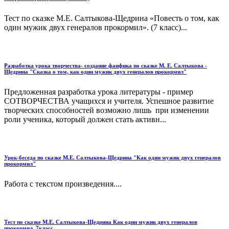
Тест по сказке М.Е. Салтыкова-Щедрина «Повесть о том, как
один мужик двух генералов прокормил». (7 класс)...
Разработка урока творчества- создание фанфика по сказке М. Е. Салтыкова -
Щедрина "Сказка о том, как один мужик двух генералов прокормил"
Предложенная разработка урока литературы - пример
СОТВОРЧЕСТВА учащихся и учителя. Успешное развитие
творческих способностей возможно лишь при изменении
роли ученика, который должен стать активн...
Урок-беседа по сказке М.Е. Салтыкова-Щедрина "Как один мужик двух генералов
прокормил"
Работа с текстом произведения....
Тест по сказке М.Е. Салтыкова-Щедрина Как один мужик двух генералов
прокормил, 7класс