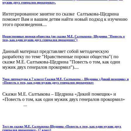
мужик двух генералов прокормил».
Интегрированное занятие по сказке Салтыкова-Щедрина
поможет Вам и вашим детям найти новый подход к изучению
этого произведения....
Нравственные пороки общества (по сказке М.Е. Салтыкова- Щедрина "Повесть о
том, как один мужик двух генералов прокормил")
Данный материал представляет собой методическую
разработку по теме "Нравственные пороки общества"( по
сказке М.Е. Салтыкова-Щедрина "Повесть о том, как один
мужик двух генералов прокормил")....
Урок литературы в 7 классе Сказки М.Е. Салтыкова – Щедрина «Дикий помещик» и
«Повесть о том, как один мужик двух генералов прокормил»
Сказки М.Е. Салтыкова – Щедрина «Дикий помещик» и
«Повесть о том, как один мужик двух генералов прокормил»
...
Тест по сказке М.Е. Салтыкова-Щедрина «Повесть о том, как один мужик двух
генералов прокормил». (7 класс)