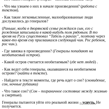
- Что мы узнаем о них в начале произведения? (
работа с
текстом
).
- Как такие легкомысленные, малообразованные люди
дослужились до генералов?
(
Раньше, когда в дворянской семье рождался сын, его с
рождения записывали в какой-нибудь полк рядовым. В то
время на Руси существовал “Табель о рангах”, поэтому через
какое-то время ему присваивался следующий чин. Рос ребенок,
рос чин.
).
- Где завязка в произведении? (
Генералы попадают на
необитаемый остров
).
- Какой остров считается необитаемым? (
где нет людей
) .
- Как ведут себя генералы, оказавшиеся на необитаемом
острове? (
найти в тексте
).
- Найдите в тексте моменты, где речь идет о сне? (
сновидение,
сон, ночные рубашки)
- Что такое сон? (
Сон – пограничное состояние между жизнью
и смертью
).
Генералы пытаются уйти ото реальной жизни
–
уснуть.
Не
получается.