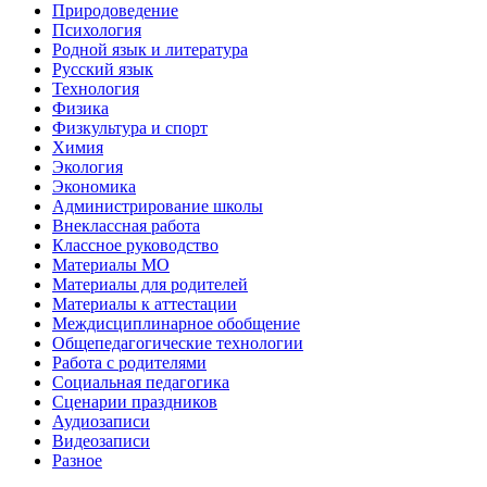
Природоведение
Психология
Родной язык и литература
Русский язык
Технология
Физика
Физкультура и спорт
Химия
Экология
Экономика
Администрирование школы
Внеклассная работа
Классное руководство
Материалы МО
Материалы для родителей
Материалы к аттестации
Междисциплинарное обобщение
Общепедагогические технологии
Работа с родителями
Социальная педагогика
Сценарии праздников
Аудиозаписи
Видеозаписи
Разное