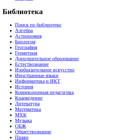
Библиотека
Поиск по библиотеке
Алгебра
Астрономия
Биология
География
Геометрия
Дополнительное образование
Естествознание
Изобразительное искусство
Иностранные языки
Информатика и ИКТ
История
Коррекционная педагогика
Краеведение
Литература
Математика
МХК
Музыка
ОБЖ
Обществознание
Право