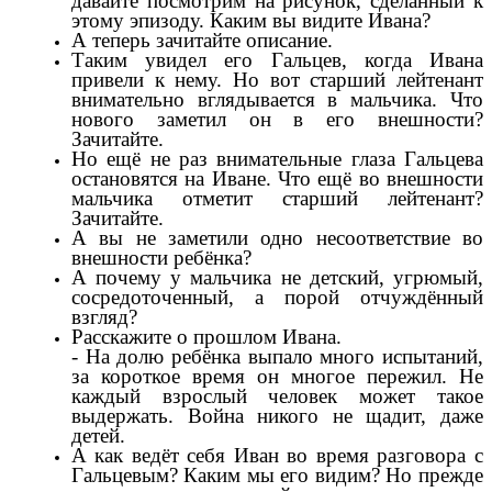
давайте посмотрим на рисунок, сделанный к
этому эпизоду. Каким вы видите Ивана?
А теперь зачитайте описание.
Таким увидел его Гальцев, когда Ивана
привели к нему. Но вот старший лейтенант
внимательно вглядывается в мальчика. Что
нового заметил он в его внешности?
Зачитайте.
Но ещё не раз внимательные глаза Гальцева
остановятся на Иване. Что ещё во внешности
мальчика отметит старший лейтенант?
Зачитайте.
А вы не заметили одно несоответствие во
внешности ребёнка?
А почему у мальчика не детский, угрюмый,
сосредоточенный, а порой отчуждённый
взгляд?
Расскажите о прошлом Ивана.
- На долю ребёнка выпало много испытаний,
за короткое время он многое пережил. Не
каждый взрослый человек может такое
выдержать. Война никого не щадит, даже
детей.
А как ведёт себя Иван во время разговора с
Гальцевым? Каким мы его видим? Но прежде