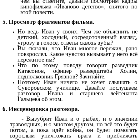
чем вы ответите, давайте посмотрим кадры
кинофильма «Иваново детство», снятого по
этой повести.
5. Просмотр фрагментов фильма.
Но ведь Иван у своих. Чем же объяснить не
детский, холодный, сосредоточенный взгляд,
угрозу в голосе, ответы сквозь зубы?
Вы сказали, что Иван многое пережил, рано
повзрослел. Какое чувство вызывает у него всё
пережитое им?
Что по этому поводу говорит разведчик
Катасонов, офицер разведштаба Холин,
подполковник Грязнов? Зачитайте.
Поэтому Иван ничего не хочет слышать о
Суворовском училище. Давайте послушаем
разговор Ивана и старшего лейтенанта
Гальцева об этом.
6. Инсценировка разговора.
- Вызубрит Иван и о рыбах, и о значении
травоядных, и о многом другом, но всё это будет
потом, а пока идёт война, он будет помогать
взрослым уничтожать врага и приближать