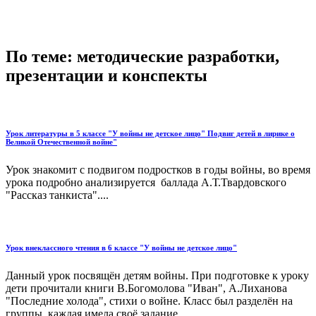
По теме: методические разработки,
презентации и конспекты
Урок литературы в 5 классе "У войны не детское лицо" Подвиг детей в лирике о
Великой Отечественной войне"
Урок знакомит с подвигом подростков в годы войны, во время
урока подробно анализируется баллада А.Т.Твардовского
"Рассказ танкиста"....
Урок внеклассного чтения в 6 классе "У войны не детское лицо"
Данный урок посвящён детям войны. При подготовке к уроку
дети прочитали книги В.Богомолова "Иван", А.Лиханова
"Последние холода", стихи о войне. Класс был разделён на
группы, каждая имела своё задание...