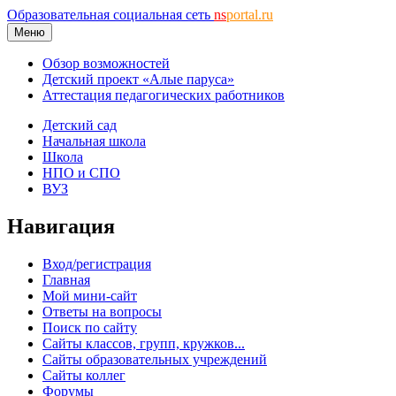
Образовательная социальная сеть
ns
portal.ru
Меню
Обзор возможностей
Детский проект «Алые паруса»
Аттестация педагогических работников
Детский сад
Начальная школа
Школа
НПО и СПО
ВУЗ
Навигация
Вход/регистрация
Главная
Мой мини-сайт
Ответы на вопросы
Поиск по сайту
Сайты классов, групп, кружков...
Сайты образовательных учреждений
Сайты коллег
Форумы