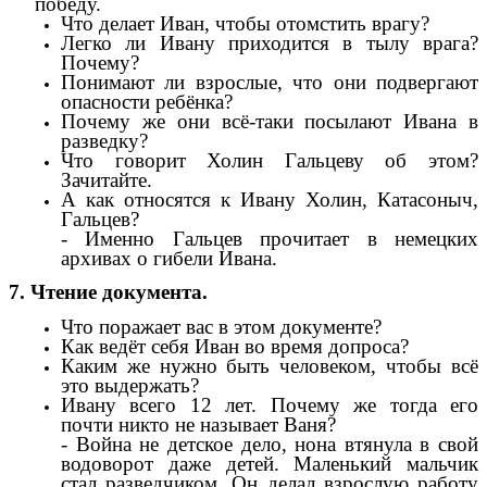
победу.
Что делает Иван, чтобы отомстить врагу?
Легко ли Ивану приходится в тылу врага?
Почему?
Понимают ли взрослые, что они подвергают
опасности ребёнка?
Почему же они всё-таки посылают Ивана в
разведку?
Что говорит Холин Гальцеву об этом?
Зачитайте.
А как относятся к Ивану Холин, Катасоныч,
Гальцев?
- Именно Гальцев прочитает в немецких
архивах о гибели Ивана.
7. Чтение документа.
Что поражает вас в этом документе?
Как ведёт себя Иван во время допроса?
Каким же нужно быть человеком, чтобы всё
это выдержать?
Ивану всего 12 лет. Почему же тогда его
почти никто не называет Ваня?
- Война не детское дело, нона втянула в свой
водоворот даже детей. Маленький мальчик
стал разведчиком. Он делал взрослую работу