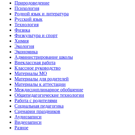
Природоведение
Психология
Родной язык и литература
Русский язык
Технология
Физика
Физкультура и спорт
Химия
Экология
Экономика
Администрирование школы
Внеклассная работа
Классное руководство
Материалы МО
Материалы для родителей
Материалы к аттестации
Междисциплинарное обобщение
Общепедагогические технологии
Работа с родителями
Социальная педагогика
Сценарии праздников
Аудиозаписи
Видеозаписи
Разное