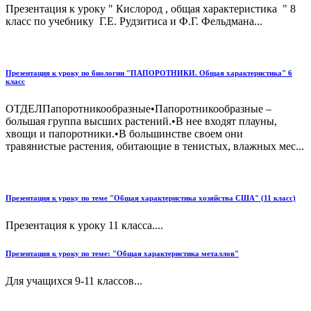
Презентация к уроку " Кислород , общая характеристика " 8
класс по учебнику Г.Е. Рудзитиса и Ф.Г. Фельдмана...
Презентация к уроку по биологии "ПАПОРОТНИКИ. Общая характеристика" 6
класс
ОТДЕЛПапоротникообразные•Папоротникообразные –
большая группа высших растений.•В нее входят плауны,
хвощи и папоротники.•В большинстве своем они
травянистые растения, обитающие в тенистых, влажных мес...
Презентация к уроку по теме "Общая характеристика хозяйства США" (11 класс)
Презентация к уроку 11 класса....
Презентация к уроку по теме: "Общая характеристика металлов"
Для учащихся 9-11 классов...