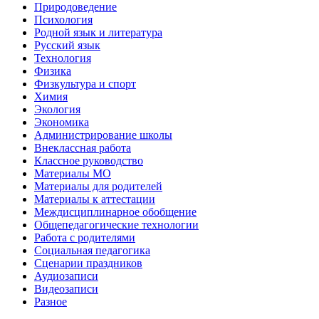
Природоведение
Психология
Родной язык и литература
Русский язык
Технология
Физика
Физкультура и спорт
Химия
Экология
Экономика
Администрирование школы
Внеклассная работа
Классное руководство
Материалы МО
Материалы для родителей
Материалы к аттестации
Междисциплинарное обобщение
Общепедагогические технологии
Работа с родителями
Социальная педагогика
Сценарии праздников
Аудиозаписи
Видеозаписи
Разное