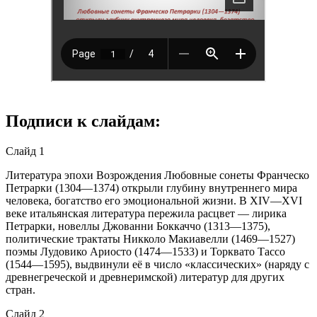
Подписи к слайдам:
Слайд 1
Литература эпохи Возрождения Любовные сонеты Франческо
Петрарки (1304—1374) открыли глубину внутреннего мира
человека, богатство его эмоциональной жизни. В XIV—XVI
веке итальянская литература пережила расцвет — лирика
Петрарки, новеллы Джованни Боккаччо (1313—1375),
политические трактаты Никколо Макиавелли (1469—1527)
поэмы Лудовико Ариосто (1474—1533) и Торквато Тассо
(1544—1595), выдвинули её в число «классических» (наряду с
древнегреческой и древнеримской) литератур для других
стран.
Слайд 2