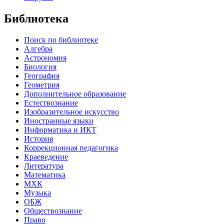
Библиотека
Поиск по библиотеке
Алгебра
Астрономия
Биология
География
Геометрия
Дополнительное образование
Естествознание
Изобразительное искусство
Иностранные языки
Информатика и ИКТ
История
Коррекционная педагогика
Краеведение
Литература
Математика
МХК
Музыка
ОБЖ
Обществознание
Право