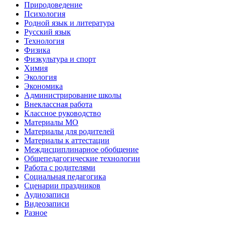
Природоведение
Психология
Родной язык и литература
Русский язык
Технология
Физика
Физкультура и спорт
Химия
Экология
Экономика
Администрирование школы
Внеклассная работа
Классное руководство
Материалы МО
Материалы для родителей
Материалы к аттестации
Междисциплинарное обобщение
Общепедагогические технологии
Работа с родителями
Социальная педагогика
Сценарии праздников
Аудиозаписи
Видеозаписи
Разное