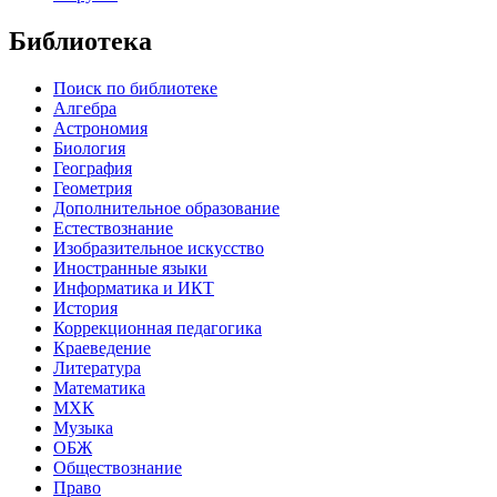
Библиотека
Поиск по библиотеке
Алгебра
Астрономия
Биология
География
Геометрия
Дополнительное образование
Естествознание
Изобразительное искусство
Иностранные языки
Информатика и ИКТ
История
Коррекционная педагогика
Краеведение
Литература
Математика
МХК
Музыка
ОБЖ
Обществознание
Право