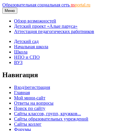
Образовательная социальная сеть
ns
portal.ru
Меню
Обзор возможностей
Детский проект «Алые паруса»
Аттестация педагогических работников
Детский сад
Начальная школа
Школа
НПО и СПО
ВУЗ
Навигация
Вход/регистрация
Главная
Мой мини-сайт
Ответы на вопросы
Поиск по сайту
Сайты классов, групп, кружков...
Сайты образовательных учреждений
Сайты коллег
Форумы