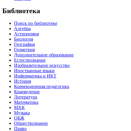
Библиотека
Поиск по библиотеке
Алгебра
Астрономия
Биология
География
Геометрия
Дополнительное образование
Естествознание
Изобразительное искусство
Иностранные языки
Информатика и ИКТ
История
Коррекционная педагогика
Краеведение
Литература
Математика
МХК
Музыка
ОБЖ
Обществознание
Право