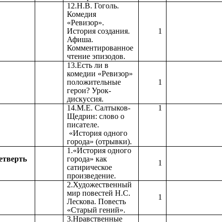
12.Н.В. Гоголь.
Комедия
«Ревизор».
История создания.
1
Афиша.
Комментированное
чтение эпизодов.
13.Есть ли в
комедии «Ревизор»
положительные
1
герои? Урок-
дискуссия.
14.М.Е. Салтыков-
1
Щедрин: слово о
писателе.
«История одного
города» (отрывки).
1.«История одного
етверть
города» как
1
сатирическое
произведение.
2.Художественный
мир повестей Н.С.
1
Лескова. Повесть
«Старый гений».
3.Нравственные