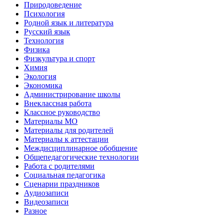
Природоведение
Психология
Родной язык и литература
Русский язык
Технология
Физика
Физкультура и спорт
Химия
Экология
Экономика
Администрирование школы
Внеклассная работа
Классное руководство
Материалы МО
Материалы для родителей
Материалы к аттестации
Междисциплинарное обобщение
Общепедагогические технологии
Работа с родителями
Социальная педагогика
Сценарии праздников
Аудиозаписи
Видеозаписи
Разное