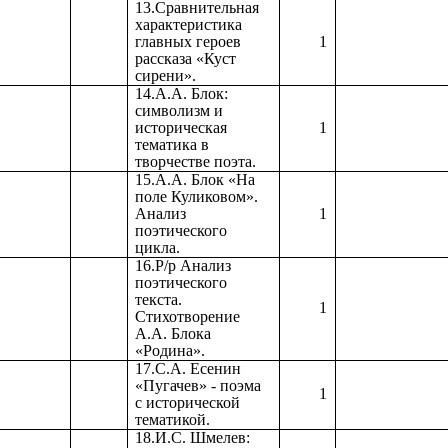
13.Сравнительная
характеристика
главных героев
1
рассказа «Куст
сирени».
14.А.А. Блок:
символизм и
историческая
1
тематика в
творчестве поэта.
15.А.А. Блок «На
поле Куликовом».
Анализ
1
поэтического
цикла.
16.Р/р Анализ
поэтического
текста.
1
Стихотворение
А.А. Блока
«Родина».
17.С.А. Есенин
«Пугачев» - поэма
1
с исторической
тематикой.
18.И.С. Шмелев: