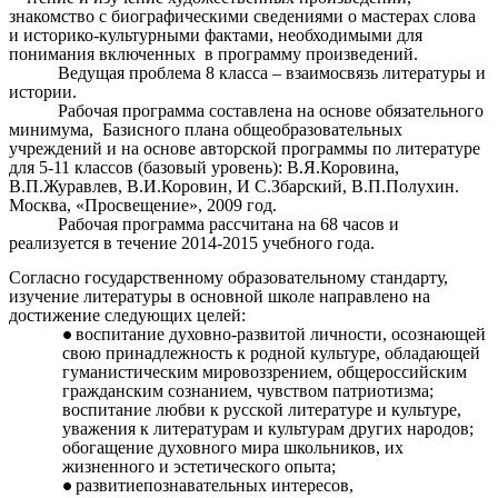
знакомство с биографическими сведениями о мастерах слова
и историко-культурными фактами, необходимыми для
понимания включенных в программу произведений.
Ведущая проблема 8 класса – взаимосвязь литературы и
истории.
Рабочая программа составлена на основе обязательного
минимума, Базисного плана общеобразовательных
учреждений и на основе авторской программы по литературе
для 5-11 классов (базовый уровень): В.Я.Коровина,
В.П.Журавлев, В.И.Коровин, И С.Збарский, В.П.Полухин.
Москва, «Просвещение», 2009 год.
Рабочая программа рассчитана на 68 часов и
реализуется в течение 2014-2015 учебного года.
Согласно государственному образовательному стандарту,
изучение литературы в основной школе направлено на
достижение следующих целей:
воспитание духовно-развитой личности, осознающей
свою принадлежность к родной культуре, обладающей
гуманистическим мировоззрением, общероссийским
гражданским сознанием, чувством патриотизма;
воспитание любви к русской литературе и культуре,
уважения к литературам и культурам других народов;
обогащение духовного мира школьников, их
жизненного и эстетического опыта;
развитиепознавательных интересов,