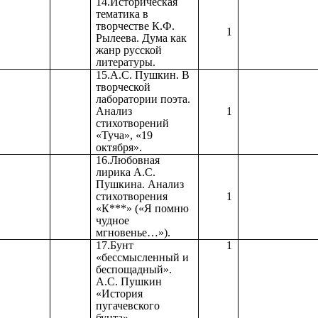
14.Историческая
тематика в
творчестве К.Ф.
1
Рылеева. Дума как
жанр русской
литературы.
15.А.С. Пушкин. В
творческой
лаборатории поэта.
Анализ
1
стихотворений
«Туча», «19
октября».
16.Любовная
лирика А.С.
Пушкина. Анализ
стихотворения
1
«К***» («Я помню
чудное
мгновенье…»).
17.Бунт
1
«бессмысленный и
беспощадный».
А.С. Пушкин
«История
пугачевского
бунта».