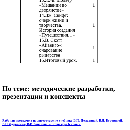
13.Ж.-Б. Мольер
«Мещанин во
1
дворянстве»
14.Дж. Свифт:
очерк жизни и
творчества.
1
История создания
«Путешествия…»
15.В. Скотт
«Айвенго»:
1
очарование
рыцарства
16.Итоговый урок.
1
По теме: методические разработки,
презентации и конспекты
Рабочая программа по литературе по учебнику В.П. Полухиной, В.Я. Коровиной,
В.П Журавлева, В.И Коровина «Литература 6 класс»