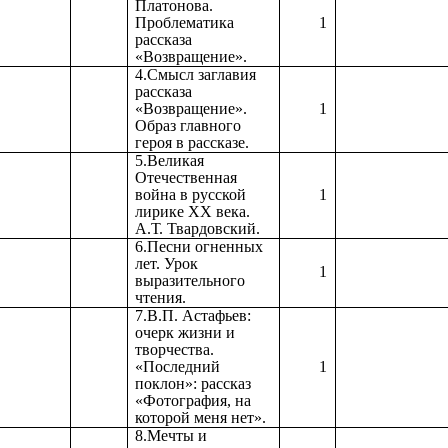
Платонова.
Проблематика
1
рассказа
«Возвращение».
4.Смысл заглавия
рассказа
«Возвращение».
1
Образ главного
героя в рассказе.
5.Великая
Отечественная
война в русской
1
лирике ХХ века.
А.Т. Твардовский.
6.Песни огненных
лет. Урок
1
выразительного
чтения.
7.В.П. Астафьев:
очерк жизни и
творчества.
«Последний
1
поклон»: рассказ
«Фотография, на
которой меня нет».
8.Мечты и