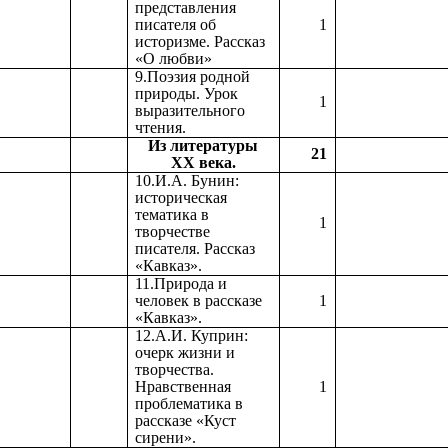
представления
писателя об
1
историзме. Рассказ
«О любви»
9.Поэзия родной
природы. Урок
1
выразительного
чтения.
Из литературы
21
ХХ века.
10.И.А. Бунин:
историческая
тематика в
1
творчестве
писателя. Рассказ
«Кавказ».
11.Природа и
человек в рассказе
1
«Кавказ».
12.А.И. Куприн:
очерк жизни и
творчества.
Нравственная
1
проблематика в
рассказе «Куст
сирени».