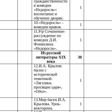
гражданственности
в комедии
1
«Недоросль»:
воспитание и
обучение дворян.
10.«Недоросль» -
1
комедия нравов.
11.Р/р Сочинение-
рассуждение по
комедии Д.И.
1
Фонвизина
«Недоросль».
Из русской
литературы XIX
30
века
12.И.А. Крылов:
басни с
исторической
тематикой.
1
«Лягушки,
просящие царя»,
«Обоз».
13.Мир басен И.А.
Крылова. Урок-
1
викторина.