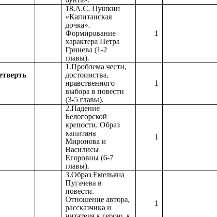
18.А.С. Пушкин
«Капитанская
дочка».
Формирование
1
характера Петра
Гринева (1-2
главы).
1.Проблема чести,
етверть
достоинства,
нравственного
1
выбора в повести
(3-5 главы).
2.Падение
Белогорской
крепости. Образ
капитана
1
Миронова и
Василисы
Егоровны (6-7
главы).
3.Образ Емельяна
Пугачева в
повести.
Отношение автора,
1
рассказчика и
читателя к герою, к