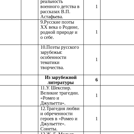
реальность
военного детства в
1
рассказах В.П.
Астафьева.
9.Русские поэты
ХХ века о Родине,
1
родной природе и
о себе.
10.Поэты русского
зарубежья:
особенности
1
тематики
творчества.
Из зарубежной
6
литературы
11.У. Шекспир.
Великие трагедии.
1
«Ромео и
Джульетта».
12.Трагедия любви
и обреченности
героев в «Ромео и
1
Джульетте».
Сонеты.