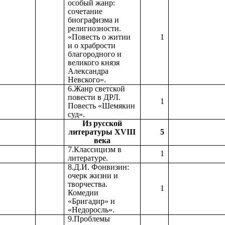
особый жанр:
сочетание
биографизма и
религиозности.
«Повесть о житии
1
и о храбрости
благородного и
великого князя
Александра
Невского».
6.Жанр светской
повести в ДРЛ.
1
Повесть «Шемякин
суд».
Из русской
литературы XVIII
5
века
7.Классицизм в
1
литературе.
8.Д.И. Фонвизин:
очерк жизни и
творчества.
1
Комедии
«Бригадир» и
«Недоросль».
9.Проблемы