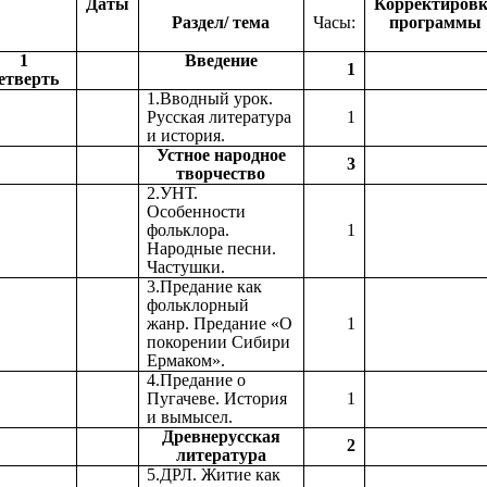
Даты
Корректировк
Раздел/ тема
Часы:
программы
1
Введение
1
етверть
1.Вводный урок.
Русская литература
1
и история.
Устное народное
3
творчество
2.УНТ.
Особенности
фольклора.
1
Народные песни.
Частушки.
3.Предание как
фольклорный
жанр. Предание «О
1
покорении Сибири
Ермаком».
4.Предание о
Пугачеве. История
1
и вымысел.
Древнерусская
2
литература
5.ДРЛ. Житие как