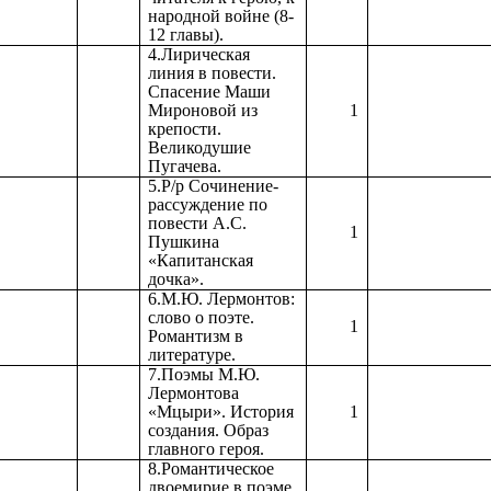
народной войне (8-
12 главы).
4.Лирическая
линия в повести.
Спасение Маши
Мироновой из
1
крепости.
Великодушие
Пугачева.
5.Р/р Сочинение-
рассуждение по
повести А.С.
1
Пушкина
«Капитанская
дочка».
6.М.Ю. Лермонтов:
слово о поэте.
1
Романтизм в
литературе.
7.Поэмы М.Ю.
Лермонтова
«Мцыри». История
1
создания. Образ
главного героя.
8.Романтическое
двоемирие в поэме.