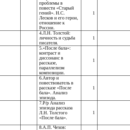
проблемы в
повести «Старый
гений». Н.С.
1
Лесков и его герои,
отношение к
России.
4.Л.Н. Толстой:
личность и судьба
1
писателя.
5.«После бала»:
контраст и
диссонанс в
1
рассказе,
параллелизм
композиции.
6.Автор и
повествователь в
рассказе «После
1
бала». Анализ
эпизода.
7.Р/р Анализ
эпизода рассказа
1
Л.Н. Толстого
«После бала».
8.А.П. Чехов: