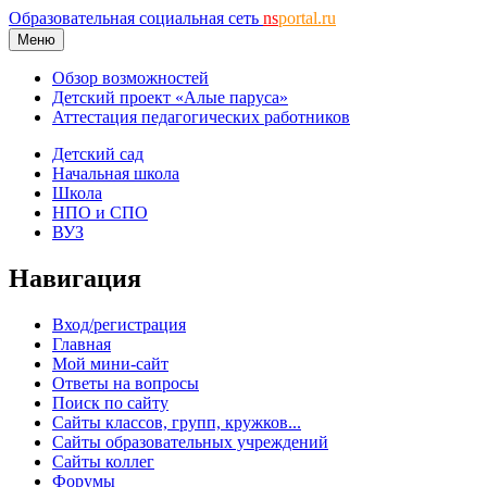
Образовательная социальная сеть
ns
portal.ru
Меню
Обзор возможностей
Детский проект «Алые паруса»
Аттестация педагогических работников
Детский сад
Начальная школа
Школа
НПО и СПО
ВУЗ
Навигация
Вход/регистрация
Главная
Мой мини-сайт
Ответы на вопросы
Поиск по сайту
Сайты классов, групп, кружков...
Сайты образовательных учреждений
Сайты коллег
Форумы