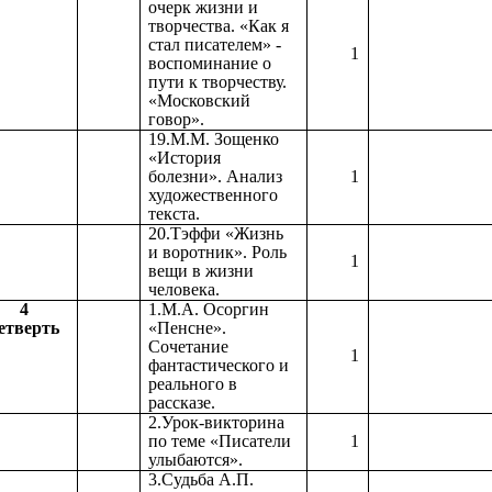
очерк жизни и
творчества. «Как я
стал писателем» -
1
воспоминание о
пути к творчеству.
«Московский
говор».
19.М.М. Зощенко
«История
болезни». Анализ
1
художественного
текста.
20.Тэффи «Жизнь
и воротник». Роль
1
вещи в жизни
человека.
4
1.М.А. Осоргин
етверть
«Пенсне».
Сочетание
1
фантастического и
реального в
рассказе.
2.Урок-викторина
по теме «Писатели
1
улыбаются».
3.Судьба А.П.