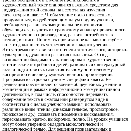
художественный текст становится важным средством для
поддержания этой основы на всех этапах изучения
литературы в школе. Чтобы чтение стало интересным,
продуманным, воздействующим на ум и душу ученика,
необходимо развивать эмоциональное восприятие
обучающихся, научить их грамотному анализу прочитанного
художественного произведения, развить потребность в
чтении, в книге. Понимать прочитанное как можно глубже –
вот что должно стать устремлением каждого ученика.
Это устремление зависит от степени эстетического, историко-
культурного, духовного развития школьника. Отсюда
возникает необходимость активизировать художественно-
эстетические потребности детей, развивать их литературный
вкус и подготовить к самостоятельному эстетическому
восприятию и анализу художественного произведения.
Программа выстроена с учётом специфики класса. Её
реализация обеспечивает освоение общеучебных умений и
компетенций в рамках информационно-коммуникативной
деятельности, в том числе, способностей передавать
содержание текста в сжатом или развёрнутом виде в
соответствии с целью учебного задания, использовать
различные виды чтения (ознакомительное, просмотровое,
поисковое и др.), создавать письменные высказывания,
пересказывать кратко, выборочно, полно. На уроках учащиеся
могут более уверенно овладеть монологической и
диалогической речью. Для решения познавательных и