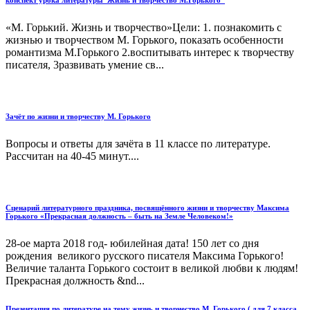
конспект урока литературы"Жизнь и творчество М.Горького"
«М. Горький. Жизнь и творчество»Цели: 1. познакомить с
жизнью и творчеством М. Горького, показать особенности
романтизма М.Горького 2.воспитывать интерес к творчеству
писателя, 3развивать умение св...
Зачёт по жизни и творчеству М. Горького
Вопросы и ответы для зачёта в 11 классе по литературе.
Рассчитан на 40-45 минут....
Сценарий литературного праздника, посвящённого жизни и творчеству Максима
Горького «Прекрасная должность – быть на Земле Человеком!»
28-ое марта 2018 год- юбилейная дата! 150 лет со дня
рождения великого русского писателя Максима Горького!
Величие таланта Горького состоит в великой любви к людям!
Прекрасная должность &nd...
Презентация по литературе на тему жизнь и творчество М. Горького ( для 7 класса