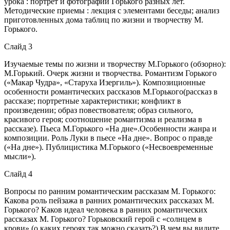
урока : портрет и фотографии Горького разных лет.
Методические приемы : лекция с элементами беседы; анализ
приготовленных дома таблиц по жизни и творчеству М.
Горького.
Слайд 3
Изучаемые темы по жизни и творчеству М.Горького (обзорно):
М.Горький. Очерк жизни и творчества. Романтизм Горького
(«Макар Чудра», «Старуха Изергиль»). Композиционные
особенности романтических рассказов М.Горького(рассказ в
рассказе; портретные характеристики; конфликт в
произведении; образ повествователя; образ сильного,
красивого героя; соотношение романтизма и реализма в
рассказе). Пьеса М.Горького «На дне».Особенности жанра и
композиции. Роль Луки в пьесе «На дне». Вопрос о правде
(«На дне»). Публицистика М.Горького («Несвоевременные
мысли»).
Слайд 4
Вопросы по ранним романтическим рассказам М. Горького:
Какова роль пейзажа в ранних романтических рассказах М.
Горького? Каков идеал человека в ранних романтических
рассказах М. Горького? Горьковский герой с «солнцем в
крови» (о каких героях так можно сказать?) В чем вы видите