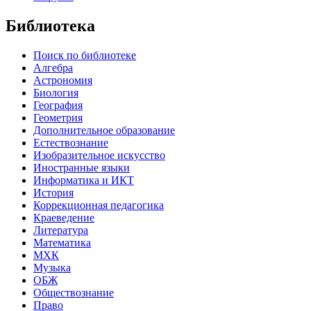
Библиотека
Поиск по библиотеке
Алгебра
Астрономия
Биология
География
Геометрия
Дополнительное образование
Естествознание
Изобразительное искусство
Иностранные языки
Информатика и ИКТ
История
Коррекционная педагогика
Краеведение
Литература
Математика
МХК
Музыка
ОБЖ
Обществознание
Право