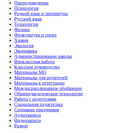
Природоведение
Психология
Родной язык и литература
Русский язык
Технология
Физика
Физкультура и спорт
Химия
Экология
Экономика
Администрирование школы
Внеклассная работа
Классное руководство
Материалы МО
Материалы для родителей
Материалы к аттестации
Междисциплинарное обобщение
Общепедагогические технологии
Работа с родителями
Социальная педагогика
Сценарии праздников
Аудиозаписи
Видеозаписи
Разное