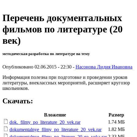
Перечень документальных
фильмов по литературе (20
век)
методическая разработка по литературе на тему
Опубликовано 02.06.2015 - 22:30 -
Насонова Лидия Ивановна
Информация полезна при подготовке и проведении уроков
литературы, внеклассных мероприятий, расширяет кругозор
школьников.
Скачать:
Вложение
Размер
1.74 МБ
dok._filmy_po_literature_20_vek.rar
1.82 МБ
dokumentalnye_filmy_po_literature_20_vek.rar
2.33 МБ
dokumentalnye_filmy_po_literure_20-go_veka.rar