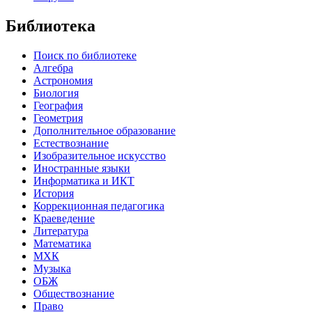
Библиотека
Поиск по библиотеке
Алгебра
Астрономия
Биология
География
Геометрия
Дополнительное образование
Естествознание
Изобразительное искусство
Иностранные языки
Информатика и ИКТ
История
Коррекционная педагогика
Краеведение
Литература
Математика
МХК
Музыка
ОБЖ
Обществознание
Право