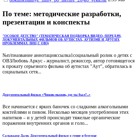
По теме: методические разработки,
презентации и конспекты
"ОСОБОЕ ДЕТСТВО" (ТЕМАТИЧЕСКАЯ ПОДБОРКА ВИДЕО, ПЕРЕДАЧ,
ДОКУМЕНТАЛЬНЫХ ФИЛЬМОВ ОБ АУТИСТАХ, АУТИЗМЕ И ДРУГИХ
ПРОБЛЕММАХ ЛИЦ С ОВЗ)
№п/пназвание аннотацияссылка1социальный ролик о детях с
ОВЗЛюбовь Аркус - журналист, режиссер, автор готовящегося
к прокату серьезного фильма об аутистах "Аут", обратилась в
социальных сетя...
Документальный фильм «Чижик-пыжик, где ты был?..»
Все начинается с ярких баночек со сладкими алкогольными
коктейлями и пивом. Несколько месяцев употребления этих
напитков – и у детей происходят тяжелые органические
поражения внутренних органов и голо...
Сальвадор Дали. Документальный фильм о гение и безумце