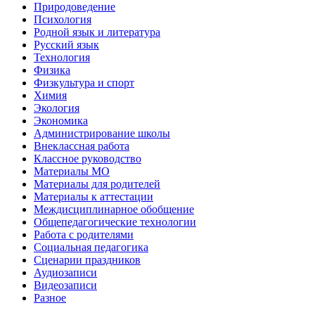
Природоведение
Психология
Родной язык и литература
Русский язык
Технология
Физика
Физкультура и спорт
Химия
Экология
Экономика
Администрирование школы
Внеклассная работа
Классное руководство
Материалы МО
Материалы для родителей
Материалы к аттестации
Междисциплинарное обобщение
Общепедагогические технологии
Работа с родителями
Социальная педагогика
Сценарии праздников
Аудиозаписи
Видеозаписи
Разное