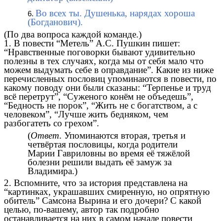
Во всех ты. Душенька, нарядах хороша
(Богданович).
(По два вопроса каждой команде.)
1. В повести “Метель” А.С. Пушкин пишет:
“Нравственные поговорки бывают удивительно
полезны в тех случаях, когда мы от себя мало что
можем выдумать себе в оправдание”. Какие из ниже
перечисленных пословиц упоминаются в повести, по
какому поводу они были сказаны: “Терпенье и труд
всё перетрут”, “Суженого конём не объедешь”,
“Бедность не порок”, “Жить не с богатством, а с
человеком”, “Лучше жить бедняком, чем
разбогатеть со грехом”.
(
Ответ
. Упоминаются вторая, третья и
четвёртая пословицы, когда родители
Марии Гавриловны во время её тяжёлой
болезни решили выдать её замуж за
Владимира.)
2. Вспомните, что за история представлена на
“картинках, украшавших смиренную, но опрятную
обитель” Самсона Вырина и его дочери? С какой
целью, по-вашему, автор так подробно
останавливается на них в самом начале повести