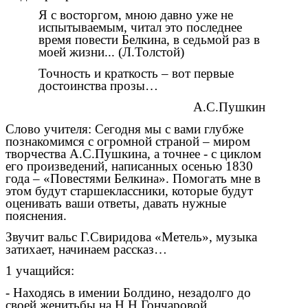
Я с восторгом, мною давно уже не
испытываемым, читал это последнее
время повести Белкина, в седьмой раз в
моей жизни... (Л.Толстой)
Точность и краткость – вот первые
достоинства прозы…
А.С.Пушкин
Слово учителя: Сегодня мы с вами глубже
познакомимся с огромной страной – миром
творчества А.С.Пушкина, а точнее - с циклом
его произведений, написанных осенью 1830
года – «Повестями Белкина». Помогать мне в
этом будут старшеклассники, которые будут
оценивать ваши ответы, давать нужные
пояснения.
Звучит вальс Г.Свиридова «Метель», музыка
затихает, начинаем рассказ…
1 учащийся:
- Находясь в имении Болдино, незадолго до
своей женитьбы на Н.Н.Гончаровой,