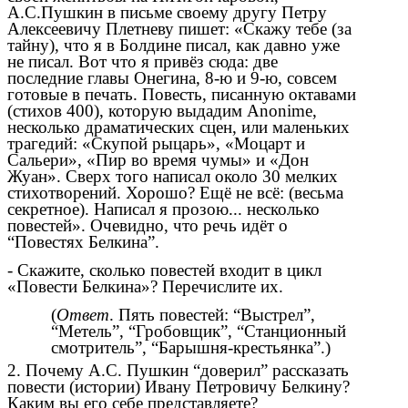
А.С.Пушкин в письме своему другу Петру
Алексеевичу Плетневу пишет: «Скажу тебе (за
тайну), что я в Болдине писал, как давно уже
не писал. Вот что я привёз сюда: две
последние главы Онегина, 8-ю и 9-ю, совсем
готовые в печать. Повесть, писанную октавами
(стихов 400), которую выдадим Anonime,
несколько драматических сцен, или маленьких
трагедий: «Скупой рыцарь», «Моцарт и
Сальери», «Пир во время чумы» и «Дон
Жуан». Сверх того написал около 30 мелких
стихотворений. Хорошо? Ещё не всё: (весьма
секретное). Написал я прозою... несколько
повестей». Очевидно, что речь идёт о
“Повестях Белкина”.
- Скажите, сколько повестей входит в цикл
«Повести Белкина»? Перечислите их.
(
Ответ
. Пять повестей: “Выстрел”,
“Метель”, “Гробовщик”, “Станционный
смотритель”, “Барышня-крестьянка”.)
2. Почему А.С. Пушкин “доверил” рассказать
повести (истории) Ивану Петровичу Белкину?
Каким вы его себе представляете?