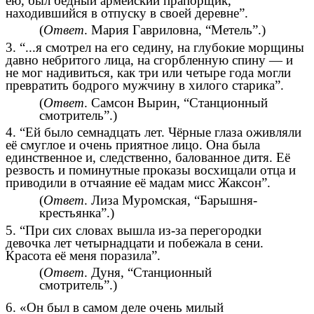
ею, был бедный армейский прапорщик,
находившийся в отпуску в своей деревне”.
(
Ответ
. Мария Гавриловна, “Метель”.)
3. “...я смотрел на его седину, на глубокие морщины
давно небритого лица, на сгорбленную спину — и
не мог надивиться, как три или четыре года могли
превратить бодрого мужчину в хилого старика”.
(
Ответ
. Самсон Вырин, “Станционный
смотритель”.)
4. “Ей было семнадцать лет. Чёрные глаза оживляли
её смуглое и очень приятное лицо. Она была
единственное и, следственно, балованное дитя. Её
резвость и поминутные проказы восхищали отца и
приводили в отчаяние её мадам мисс Жаксон”.
(
Ответ
. Лиза Муромская, “Барышня-
крестьянка”.)
5. “При сих словах вышла из-за перегородки
девочка лет четырнадцати и побежала в сени.
Красота её меня поразила”.
(
Ответ
. Дуня, “Станционный
смотритель”.)
6. «Он был в самом деле очень милый