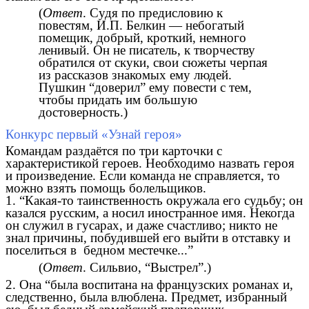
(
Ответ
. Судя по предисловию к
повестям, И.П. Белкин — небогатый
помещик, добрый, кроткий, немного
ленивый. Он не писатель, к творчеству
обратился от скуки, свои сюжеты черпая
из рассказов знакомых ему людей.
Пушкин “доверил” ему повести с тем,
чтобы придать им большую
достоверность.)
Конкурс первый «Узнай героя»
Командам раздаётся по три карточки с
характеристикой героев. Необходимо назвать героя
и произведение. Если команда не справляется, то
можно взять помощь болельщиков.
1. “Какая-то таинственность окружала его судьбу; он
казался русским, а носил иностранное имя. Некогда
он служил в гусарах, и даже счастливо; никто не
знал причины, побудившей его выйти в отставку и
поселиться в бедном местечке...”
(
Ответ
. Сильвио, “Выстрел”.)
2. Она “была воспитана на французских романах и,
следственно, была влюблена. Предмет, избранный