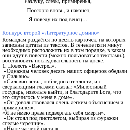
Разлуку, слезы, примиренья,
Поссорю вновь, и наконец
Я поведу их под венец…
Конкурс второй «Литературное домино»
Командам раздаётся по десять карточек, на которых
записаны цитаты из текстов. В течение пяти минут
необходимо расположить их в том порядке, в каком
они идут в повести (можно пользоваться текстами.),
восстановить последовательность на доске.
1. Повесть «Выстрел».
«Однажды человек десять наших офицеров обедали
у Сильвио»
«Сильвио встал, побледнев от злости, и с
сверкающими глазами сказал: «Милостивый
государь, извольте выйти, и благодарите Бога, что
это случилось у меня в доме».
«Он довольствовался очень лёгким объяснением и
примирился».
«Я не имею права подвергать себя смерти».
«Он стоял под пистолетом, выбирая из фуражки
спелые черешни».
«Ныне час мой настал».