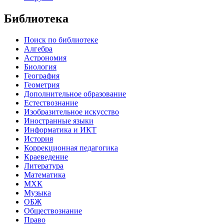
Библиотека
Поиск по библиотеке
Алгебра
Астрономия
Биология
География
Геометрия
Дополнительное образование
Естествознание
Изобразительное искусство
Иностранные языки
Информатика и ИКТ
История
Коррекционная педагогика
Краеведение
Литература
Математика
МХК
Музыка
ОБЖ
Обществознание
Право