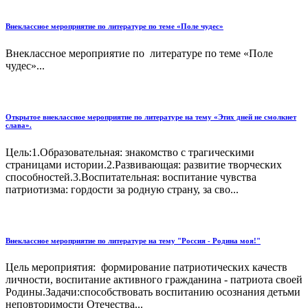
Внеклассное мероприятие по литературе по теме «Поле чудес»
Внеклассное мероприятие по литературе по теме «Поле
чудес»...
Открытое внеклассное мероприятие по литературе на тему «Этих дней не смолкнет
слава».
Цель:1.Образовательная: знакомство с трагическими
страницами истории.2.Развивающая: развитие творческих
способностей.3.Воспитательная: воспитание чувства
патриотизма: гордости за родную страну, за сво...
Внеклассное мероприятие по литературе на тему "Россия - Родина моя!"
Цель мероприятия: формирование патриотических качеств
личности, воспитание активного гражданина - патриота своей
Родины.Задачи:способствовать воспитанию осознания детьми
неповторимости Отечества...