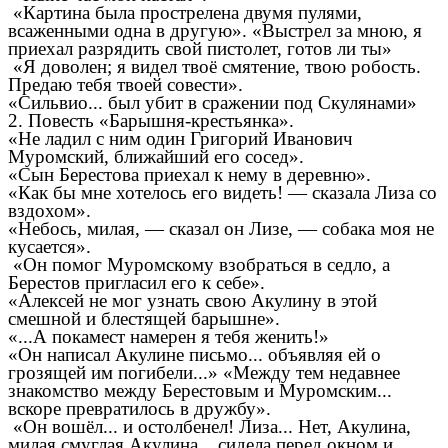
«Картина была прострелена двумя пулями,
всаженными одна в другую». «Выстрел за мною, я
приехал разрядить свой пистолет, готов ли ты»
«Я доволен; я видел твоё смятение, твою робость.
Предаю тебя твоей совести».
«Сильвио... был убит в сражении под Скулянами»
2. Повесть «Барышня-крестьянка».
«Не ладил с ним один Григорий Иванович
Муромский, ближайший его сосед».
«Сын Берестова приехал к нему в деревню».
«Как бы мне хотелось его видеть! — сказала Лиза со
вздохом».
«Небось, милая, — сказал он Лизе, — собака моя не
кусается».
«Он помог Муромскому взобраться в седло, а
Берестов пригласил его к себе».
«Алексей не мог узнать свою Акулину в этой
смешной и блестящей барышне».
«...А покамест намерен я тебя женить!»
«Он написал Акулине письмо... объявляя ей о
грозящей им погибели...» «Между тем недавнее
знакомство между Берестовым и Муромским...
вскоре превратилось в дружбу».
«Он вошёл... и остолбенел! Лиза... Нет, Акулина,
милая смуглая Акулина... сидела перед окном и