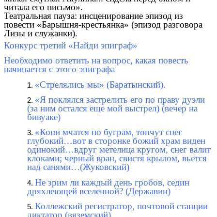
читала его письмо».
Театральная пауза: инсценирование эпизод из
повести «Барышня-крестьянка» (эпизод разговора
Лизы и служанки).
Конкурс третий «Найди эпиграф»
Необходимо ответить на вопрос, какая повесть
начинается с этого эпиграфа
«Стрелялись мы» (Баратынский).
«Я поклялся застрелить его по праву дуэли
(за ним остался еще мой выстрел) (вечер на
бивуаке)
«Кони мчатся по буграм, топчут снег
глубокий…вот в сторонке божий храм виден
одинокий…вдруг метелица кругом, снег валит
клоками; черный вран, свистя крылом, вьется
над санями…(Жуковский)
Не зрим ли каждый день гробов, седин
дряхлеющей вселенной? (Державин)
Коллежский регистратор, почтовой станции
диктатор (вяземский)