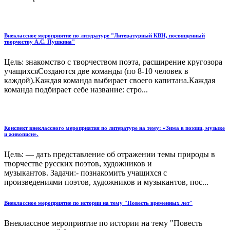
Внеклассное мероприятие по литературе "Литературный КВН, посвященный
творчеству А.С. Пушкина"
Цель: знакомство с творчеством поэта, расширение кругозора
учащихсяСоздаются две команды (по 8-10 человек в
каждой).Каждая команда выбирает своего капитана.Каждая
команда подбирает себе название: стро...
Конспект внеклассного мероприятия по литературе на тему: «Зима в поэзии, музыке
и живописи».
Цель: — дать представление об отражении темы природы в
творчестве русских поэтов, художников и
музыкантов. Задачи:- познакомить учащихся с
произведениями поэтов, художников и музыкантов, пос...
Внеклассное мероприятие по истории на тему "Повесть временных лет"
Внеклассное мероприятие по истории на тему "Повесть