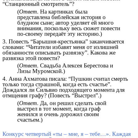
“Станционный смотритель”?
(
Ответ
. На картинках была
представлена библейская история о
блудном сыне; автор уделяет ей много
внимания, поскольку весь сюжет повести
по-своему передаёт эту историю.)
3. Повесть “Барышня-крестьянка” заканчивается
словами: “Читатели избавят меня от излишней
обязанности описывать развязку”. Какова же
развязка этой повести?
(
Ответ
. Свадьба Алексея Берестова и
Лизы Муромской.)
4. Анна Ахматова писала: “Пушкин считал смерть
только тогда страшной, когда есть счастье”.
Дождался ли Сильвио подходящего момента для
отмщения графу? (Повесть “Выстрел”.)
(
Ответ
. Да, он решил сделать свой
выстрел в тот момент, когда граф
женился и очень дорожил своим
счастьем.)
Конкурс четвертый «ты – мне, я – тебе…». Каждая