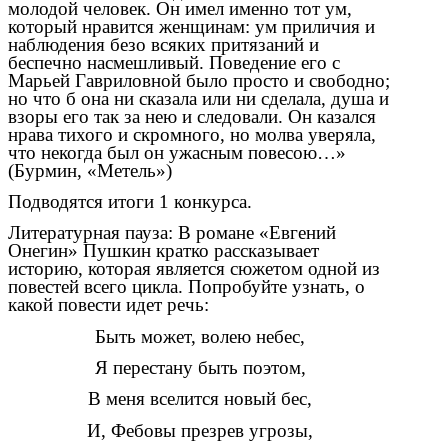
молодой человек. Он имел именно тот ум,
который нравится женщинам: ум приличия и
наблюдения безо всяких притязаний и
беспечно насмешливый. Поведение его с
Марьей Гавриловной было просто и свободно;
но что б она ни сказала или ни сделала, душа и
взоры его так за нею и следовали. Он казался
нрава тихого и скромного, но молва уверяла,
что некогда был он ужасным повесою…»
(Бурмин, «Метель»)
Подводятся итоги 1 конкурса.
Литературная пауза: В романе «Евгений
Онегин» Пушкин кратко рассказывает
историю, которая является сюжетом одной из
повестей всего цикла. Попробуйте узнать, о
какой повести идет речь:
Быть может, волею небес,
Я перестану быть поэтом,
В меня вселится новый бес,
И, Фебовы презрев угрозы,