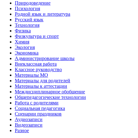
Природоведение
Психология
Родной язык и литература
Русский язык
Технология
Физика
Физкультура и спорт
Химия
Экология
Экономика
Администрирование школы
Внеклассная работа
Классное руководство
Материалы МО
Материалы для родителей
Материалы к аттестации
Междисциплинарное обобщение
Общепедагогические технологии
Работа с родителями
Социальная педагогика
Сценарии праздников
Аудиозаписи
Видеозаписи
Разное