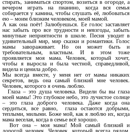
стирать, заниматься спортом, возиться в огороде, а
вечером играть на пианино, когда вся семья
собирается у камина, чтобы слушать её, любоваться
ею – моим близким человеком, моей мамой.
А как она поёт! Залюбуешься. Ее голос заставляет
нас забыть про все трудности и невзгоды, забыть
минутные неприятности в школе. Песня уводит в
удивительный мир, мир сказки и романтики. Голос
мамы завораживает. Но он может быть и
требовательным, властным. И в этом тоже
проявляется моя мама. Человек, который хочет,
чтобы я выросла и была честной, справедливой,
видела и ценила добро.
Мы всегда вместе, у меня нет от мамы никаких
секретов, ведь она самый близкий мне человек.
Человек, которого я очень люблю.
Глаза – это душа человека. Видели бы вы глаза
моей мамы! Это глубокое небо, это лучистое солнце
– это глаза доброго человека. Даже когда она
сердиться, все равно, глаза остаются добрыми,
теплыми, милыми. Боже мой, как я люблю их, когда
мама веселая, когда в семье всё хорошо.
Вот она – моя мама! Мой самый близкий и
дорогой человек. Человек, который всегда рядом.