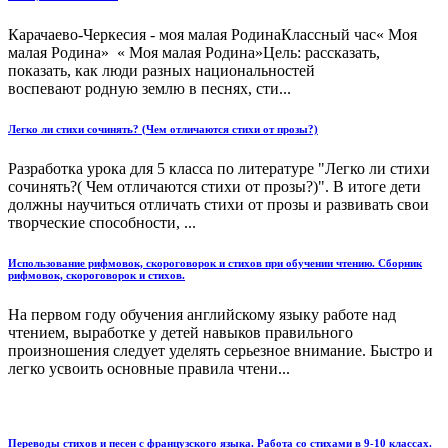
Карачаево-Черкесия - моя малая РодинаКлассный час« Моя
малая Родина» « Моя малая Родина»Цель: рассказать,
показать, как люди разных национальностей
воспевают родную землю в песнях, сти...
Легко ли стихи сочинять? (Чем отличаются стихи от прозы?)
Разработка урока для 5 класса по литературе "Легко ли стихи
сочинять?( Чем отличаются стихи от прозы?)". В итоге дети
должны научиться отличать стихи от прозы и развивать свои
творческие способности, ...
Использование рифмовок, скороговорок и стихов при обучении чтению. Сборник
рифмовок, скороговорок и стихов.
На первом году обучения английскому языку работе над
чтением, выработке у детей навыков правильного
произношения следует уделять серьезное внимание. Быстро и
легко усвоить основные правила чтени...
Переводы стихов и песен с французского языка. Работа со стихами в 9-10 классах.