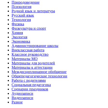
Природоведение
Психология
Родной язык и литература
Русский язык
Технология
Физика
Физкультура и спорт
Химия
Экология
Экономика
Администрирование школы
Внеклассная работа
Классное руководство
Материалы МО
Материалы для родителей
Материалы к аттестации
Междисциплинарное обобщение
Общепедагогические технологии
Работа с родителями
Социальная педагогика
Сценарии праздников
Аудиозаписи
Видеозаписи
Разное