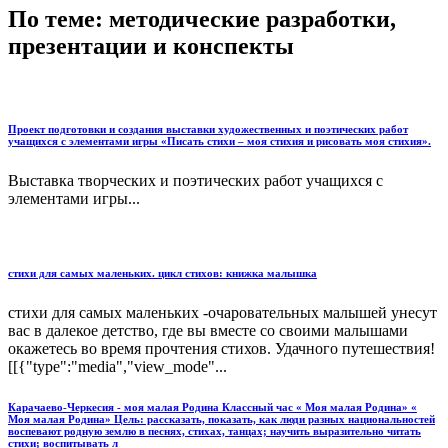
По теме: методические разработки,
презентации и конспекты
Проект подготовки и создания выставки художественных и поэтических работ
учащихся с элементами игры «Писать стихи – моя стихия и рисовать моя стихия».
Выставка творческих и поэтических работ учащихся с
элементами игры...
стихи для самых маленьких. цикл стихов: книжка малышка
стихи для самых маленьких -очаровательных малышей унесут
вас в далекое детство, где вы вместе со своими малышами
окажетесь во время прочтения стихов. Удачного путешествия!
[[{"type":"media","view_mode"...
Карачаево-Черкесия - моя малая Родина Классный час « Моя малая Родина» «
Моя малая Родина» Цель: рассказать, показать, как люди разных национальностей
воспевают родную землю в песнях, стихах, танцах; научить выразительно читать
стихи; воспитывать л