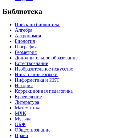
Библиотека
Поиск по библиотеке
Алгебра
Астрономия
Биология
География
Геометрия
Дополнительное образование
Естествознание
Изобразительное искусство
Иностранные языки
Информатика и ИКТ
История
Коррекционная педагогика
Краеведение
Литература
Математика
МХК
Музыка
ОБЖ
Обществознание
Право