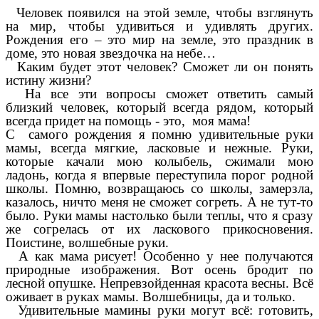
Человек появился на этой земле, чтобы взглянуть
на мир, чтобы удивиться и удивлять других.
Рождения его – это мир на земле, это праздник в
доме, это новая звездочка на небе…
Каким будет этот человек? Сможет ли он понять
истину жизни?
На все эти вопросы сможет ответить самый
близкий человек, который всегда рядом, который
всегда придет на помощь - это, моя мама!
С самого рождения я помню удивительные руки
мамы, всегда мягкие, ласковые и нежные. Руки,
которые качали мою колыбель, сжимали мою
ладонь, когда я впервые переступила порог родной
школы. Помню, возвращаюсь со школы, замерзла,
казалось, ничто меня не сможет согреть. А не тут-то
было. Руки мамы настолько были теплы, что я сразу
же согрелась от их ласкового прикосновения.
Поистине, волшебные руки.
А как мама рисует! Особенно у нее получаются
природные изображения. Вот осень бродит по
лесной опушке. Непревзойденная красота весны. Всё
оживает в руках мамы. Волшебницы, да и только.
Удивительные мамины руки могут всё: готовить,