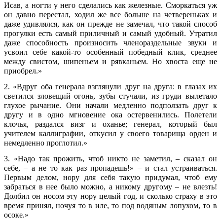
Исав, а ногти у него сделались как железные. Сморкаться уж
он давно перестал, ходил же все больше на четвереньках и
даже удивлялся, как он прежде не замечал, что такой способ
прогулки есть самый приличный и самый удобный. Утратил
даже способность произносить членораздельные звуки и
усвоил себе какой-то особенный победный клик, среднее
между свистом, шипеньем и рявканьем. Но хвоста еще не
приобрел.»
2. «Вдруг оба генерала взглянули друг на друга: в глазах их
светился зловещий огонь, зубы стучали, из груди вылетало
глухое рычание. Они начали медленно подползать друг к
другу и в одно мгновение ока остервенились. Полетели
клочья, раздался визг и оханье; генерал, который был
учителем каллиграфии, откусил у своего товарища орден и
немедленно проглотил.»
3. «Надо так прожить, чтоб никто не заметил, – сказал он
себе, – а не то как раз пропадешь!» – и стал устраиваться.
Первым делом, нору для себя такую придумал, чтоб ему
забраться в нее было можно, а никому другому – не влезть!
Долбил он носом эту нору целый год, и сколько страху в это
время принял, ночуя то в иле, то под водяным лопухом, то в
осоке.»