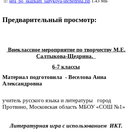
1.43 МБ
igra_po_skazkam_saltykova-shchedrina.zip
Предварительный просмотр:
Внеклассное мероприятие по творчеству М.Е.
Салтыкова-Щедрина.
6-7 классы
Материал подготовила - Веселова Анна
Александровна
учитель русского языка и литературы город
Протвино, Московская область МБОУ «СОШ №1»
Литературная игра с использованием ИКТ.