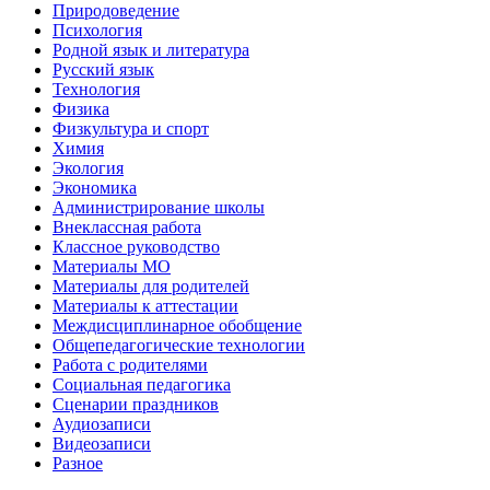
Природоведение
Психология
Родной язык и литература
Русский язык
Технология
Физика
Физкультура и спорт
Химия
Экология
Экономика
Администрирование школы
Внеклассная работа
Классное руководство
Материалы МО
Материалы для родителей
Материалы к аттестации
Междисциплинарное обобщение
Общепедагогические технологии
Работа с родителями
Социальная педагогика
Сценарии праздников
Аудиозаписи
Видеозаписи
Разное