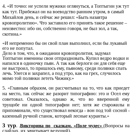
4. «И точно: не успели мужики оглянуться, а Топтыгин уж тут
как тут. Прибежал он на воеводство ранним утром, в самый
Михайлов день, и сейчас же решил: «Быть назавтра
кровопролитию». Что заставило его принять такое решение –
неизвестно: ибо он, собственно говоря, не был зол, а так,
скотина.»
«И непременно бы он свой план выполнил, если бы лукавый
его не попутал.
Дело в том, что, в ожидании кровопролития, задумал
Топтыгин именины свои отпраздновать. Купил ведро водки и
напился в одиночку пьян. А так как берлоги он для себя еще
не выстроил, то пришлось ему, пьяному, среди полянки спать
лечь. Улегся и захрапел, а под утро, как на грех, случилось
мимо той полянки лететь Чижику.»
5. «Главным образом, он рассчитывал на то, что как приедет
на место, так сейчас же разорит типографию: это и Осел ему
советовал. Оказалось, однако ж, что во вверенной ему
трущобе ни одной типографии нет; хотя же старожилы и
припоминали, что существовал некогда - вон под той сосной -
казенный ручной станок, который лесные куранты.»
3 тур
. .
Викторина по сказкам. «Поле чудес»
(Вопросы на
слайдах, их зачитывает ведущий).