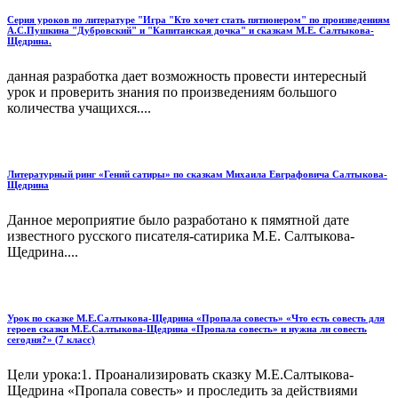
Серия уроков по литературе "Игра "Кто хочет стать пятионером" по произведениям
А.С.Пушкина "Дубровский" и "Капитанская дочка" и сказкам М.Е. Салтыкова-
Щедрина.
данная разработка дает возможность провести интересный
урок и проверить знания по произведениям большого
количества учащихся....
Литературный ринг «Гений сатиры» по сказкам Михаила Евграфовича Салтыкова-
Щедрина
Данное мероприятие было разработано к пямятной дате
известного русского писателя-сатирика М.Е. Салтыкова-
Щедрина....
Урок по сказке М.Е.Салтыкова-Щедрина «Пропала совесть» «Что есть совесть для
героев сказки М.Е.Салтыкова-Щедрина «Пропала совесть» и нужна ли совесть
сегодня?» (7 класс)
Цели урока:1. Проанализировать сказку М.Е.Салтыкова-
Щедрина «Пропала совесть» и проследить за действиями