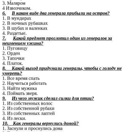
3. Маляром
4 Извозчиком.
6.
В каком виде два генерала прибыли на остров?
1. В мундирах
2. В ночных рубашках
3. В шубах и валенках
4. Раздетые.
7.
Какой предмет проглотил один из генералов за
неимением ужина?
1. Пуговицу
2. Орден
3. Тапочки
4. Платок.
8. Какой выход придумали генералы, чтобы с голоду не
умереть?
1. Все время спать
2. Научиться работать
3. Найти мужика
4. Поймать зверя.
9.
Из чего мужик сделал силки для птиц?
1. Из собственных волос
2. Из собственной рубахи
3. Из собственных лаптей
4. Из лески.
10. Как генералы вернулись домой?
1. Заснули и проснулись дома