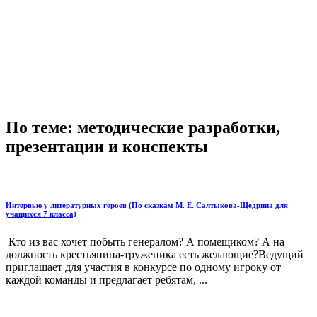
По теме: методические разработки,
презентации и конспекты
Интервью у литературных героев (По сказкам М. Е. Салтыкова-Щедрина для
учащихся 7 класса)
Кто из вас хочет побыть генералом? А помещи­ком? А на
должность крестьянина-труженика есть желающие?Ведущий
приглашает для участия в конкурсе по одному игроку от
каждой команды и предлагает ребятам, ...