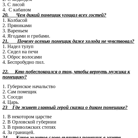
3. С лисой
4. С кабаном
20. Чем дикий помещик угощал всех гостей?
1. Колбасой
2. Пряниками
3. Вареньем
4. Ягодами и грибами.
21. Почему осенью помещик даже холода не чувствовал?
1. Надел тулуп
2. Сидел на печи
3. Оброс волосами
4. Беспробудно пил.
22. Кто побеспокоился о том, чтобы вернуть мужика к
помещику?
1. Губернское начальство
2. Сам помещик
3. Соседи
4. Царь.
23 Где живет главный герой сказки о диком помещике?
1. В некотором царстве
2. В Орловской губернии
3. В приволжских степях
4. За границей.
24. Какое золотое слово вычитал помещик в газете