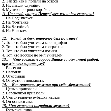
2. Так же как и попали на остров
3. Их спасли случайно
4. Мужик построил корабль.
11..На какой улице в Петербурге жили два генерала?
1. На Подьяческой
2. На Фонтанке
3. На Литейной
4. На Невском.
12. Какой из двух генералов был поумнее?
1. Тот, кто был учителем каллиграфии
2. Тот, кто был учителем географии
3. Тот, кто был учителем логики
4. Тот, кто вообще не был учителем.
13.. Что сделали в городе Вятке с пойманной рыбой,
прежде чем варить уху?
1. Высекли
2. Напоили
3. Откормили
4. Отпустили поплавать.
14. Как генералы мужика при себе удерживали?
1. Цепью приковали
2. Веревочкой привязали
3. Смирительную рубашку надели .
4. Он остался сам.
15. Чем генералы наградили мужика?
1. Бутылкой пива