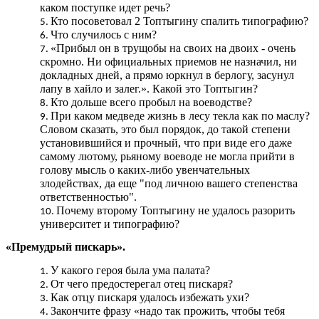
каком поступке идет речь?
Кто посоветовал 2 Топтыгину спалить типографию?
Что случилось с ним?
«Прибыл он в трущобы на своих на двоих - очень
скромно. Ни официальных приемов не назначил, ни
докладных дней, а прямо юркнул в берлогу, засунул
лапу в хайло и залег.». Какой это Топтыгин?
Кто дольше всего пробыл на воеводстве?
При каком медведе жизнь в лесу текла как по маслу?
Словом сказать, это был порядок, до такой степени
установившийся и прочный, что при виде его даже
самому лютому, рьяному воеводе не могла прийти в
голову мысль о каких-либо увенчательных
злодействах, да еще "под личною вашего степенства
ответственностью".
Почему второму Топтыгину не удалось разорить
университет и типографию?
«Премудрый пискарь».
У какого героя была ума палата?
От чего предостерегал отец пискаря?
Как отцу пискаря удалось избежать ухи?
Закончите фразу «надо так прожить, чтобы тебя