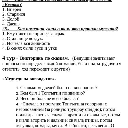
«Весть»?
1. Вперед
2. Старайся
3. Долой
4. Даешь.
25.. Как помещик узнал о том, что пропали мужики?
1. Ему никто не принес завтрак.
2. Стал чище воздух.
3. Исчезла вся живность
4. В сенях были гуси и утки.
4 тур
- Викторина по сказкам.
(Ведущий зачитывает
вопросы по порядку каждой команде. Если она затрудняется
ответить, ход переходит к другим)
«Медведь на воеводстве».
Сколько медведей было на воеводстве?
Кем был 1 Топтыгин по званию?
Чего он больше всего боялся?
«Сначала о поступке Топтыгина говорили с
негодованием (за родную трущобу стыдно); потом
стали дразниться; сначала дразнили окольные, потом
начали вторить и дальние; сначала птицы, потом
лягушки, комары, мухи. Все болото, весь лес.» . О