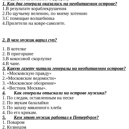
1. Как два генерала оказались на необитаемом острове?
1.В результате кораблекрушения
2.По щучьему велению, по моему хотению
3.С помощью волшебника
4.Прилетели на ковре-самолете.
2. В чем мужик варил суп?
1. В котелке
2. В пригоршне
3.В кокосовой скорлупке
4.В чане.
3.
Какую газету читали генералы на необитаемом острове?
1. «Московскую правду»
2.«Московские ведомости»
3. «Московское обозрение»
4. «Вестник Москвы».
4
. Как генералы отыскали на острове мужика?
1. По следам, оставленным на песке
2. По звукам балалайки
3. По запаху мякинного хлеба
4. По его крикам.
5.
Кем этот мужик работал в Петербурге?
1. Поваром
2. Кузнецом