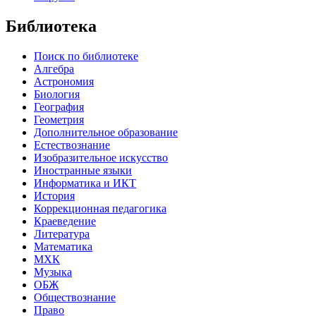
Библиотека
Поиск по библиотеке
Алгебра
Астрономия
Биология
География
Геометрия
Дополнительное образование
Естествознание
Изобразительное искусство
Иностранные языки
Информатика и ИКТ
История
Коррекционная педагогика
Краеведение
Литература
Математика
МХК
Музыка
ОБЖ
Обществознание
Право