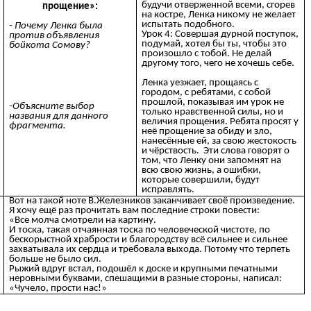
будучи отверженной всеми, сгорев
прощение»:
на костре, Ленка никому не желает
испытать подобного.
- Почему Ленка была
Урок 4: Совершая дурной поступок,
против объявления
подумай, хотел бы ты, чтобы это
бойкота Сомову?
произошло с тобой. Не делай
другому того, чего не хочешь себе.
Ленка уезжает, прощаясь с
городом, с ребятами, с собой
прошлой, показывая им урок не
-Объясните выбор
только нравственной силы, но и
названия для данного
величия прощения. Ребята просят у
фрагмента.
неё прощение за обиду и зло,
нанесённые ей, за свою жестокость
и чёрствость. Эти слова говорят о
том, что Ленку они запомнят на
всю свою жизнь, а ошибки,
которые совершили, будут
исправлять.
Вот на такой ноте В.Железников заканчивает своё произведение.
Я хочу ещё раз прочитать вам последние строки повести:
«Все молча смотрели на картину.
И тоска, такая отчаянная тоска по человеческой чистоте, по
бескорыстной храбрости и благородству всё сильнее и сильнее
захватывала их сердца и требовала выхода. Потому что терпеть
больше не было сил.
Рыжий вдруг встал, подошёл к доске и крупными печатными
неровными буквами, спешащими в разные стороны, написал:
«Чучело, прости нас!»