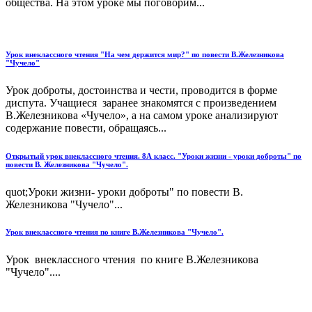
общества. На этом уроке мы поговорим...
Урок внеклассного чтения "На чем держится мир?" по повести В.Железникова
"Чучело"
Урок доброты, достоинства и чести, проводится в форме
диспута. Учащиеся заранее знакомятся с произведением
В.Железникова «Чучело», а на самом уроке анализируют
содержание повести, обращаясь...
Открытый урок внеклассного чтения. 8А класс. "Уроки жизни - уроки доброты" по
повести В. Железникова "Чучело".
quot;Уроки жизни- уроки доброты" по повести В.
Железникова "Чучело"...
Урок внеклассного чтения по книге В.Железникова "Чучело".
Урок внеклассного чтения по книге В.Железникова
"Чучело"....