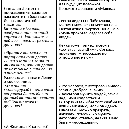
великом – о сохранении картин
для будущих потомков.
Ещё один фрагмент
Просмотр фрагмента «Машка».
произведения помогает
нам ярче и глубже увидеть
Ленку, постичь её
Сестра деда Н.Н, баба Маша,
характер.
Мария Николаевна Бессольцева.
Кто такая Машка,
Святая душа и жертвенница. Всю
изображённая на этой
жизнь прожила, отдавая себя
картине? Что узнаём о
людям.
ней и её жизни из рассказа
дедушки?
Ленка тоже принесла себя в
жертву, спасая Димку Сомова,
Обратим внимание на
проявляет милосердие по
портретное сходство
отношению к нему.
Ленки и Машки. Можно
ли сказать, что сходство
их не только внешнее, но
и внутреннее?
Разговор дедушки и Ленки
о милосердии:
-
что такое
«Это человек, у которого «милое»
милосердный? – задаётся
сердце. Доброе, значит».
вопросом Ленка. Как на
«Зачем зря мучить людей, зачем
данный вопрос ответите
над ними издеваться и
вы? Как отвечает
выворачивать и без того слабые их
дедушка?
души наизнанку, если они даже
виноваты. Можно презреть,
наказать, помочь, но мучить
нехорошо, стыдно, нельзя. Надо
быть милосердным».
«А Железная Кнопка всё