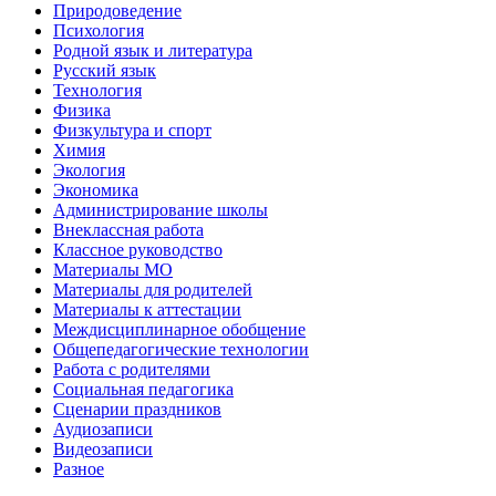
Природоведение
Психология
Родной язык и литература
Русский язык
Технология
Физика
Физкультура и спорт
Химия
Экология
Экономика
Администрирование школы
Внеклассная работа
Классное руководство
Материалы МО
Материалы для родителей
Материалы к аттестации
Междисциплинарное обобщение
Общепедагогические технологии
Работа с родителями
Социальная педагогика
Сценарии праздников
Аудиозаписи
Видеозаписи
Разное