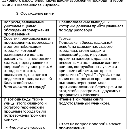
духовного взросления. Такую школу взросления проходят и герои
книги В.Железникова «Чучело».
Обсуждение книги.
Вопросы, задаваемые
Предполагаемые выводы, к
учителем с целью
которым должны прийти учащиеся
обсуждения содержания
по ходу разговора
произведения
События, описываемые в
Таруса
произведении, происходят
Подсказка: «Здесь, над самой
в одном небольшом
рекой, на развалинах старого
городке, который
городища, стоял когда-то
размашисто и вольно
княжеский двор, и русская
раскинулся на нескольких
дружина насмерть дралась с
холмах, подступавших к
несметными полчищами ханских
широкой излучине реки. А
воинов, вооружённых луками и
городок – то этот,
кривыми саблями, которые с
оказывается, находится
криками: «Та Русь! Та Русь!..» - на
недалеко от нас, на нашей
своих низкорослых крепких конях
Калужской земле.
пыталась переправиться с
Что же это за город?
противоположного берега реки на
этот, чтобы разгромить дружину и
прорваться к Москве».
И вот однажды тихие
Чтение 1-ой главы книги
улицы этого славного и
подготовленным учеником.
богатого героическим
прошлым города были
потревожены громким
криком.
Ответ на вопрос с опорой на текст
– Что же случилось с
произведения.