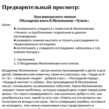
Предварительный просмотр:
Урок внеклассного чтения
Обсуждение книги В.Железникова «Чучело».
Цели:
познакомить учащихся с повестью В.Железникова
«Чучело» и проблемами, поднятыми в данном
произведении;
развивать умение мыслить и строить рассуждения по
предложенным ситуациям;
воспитывать у учащихся сострадание, неприязнь к злу,
умение прощать.
Оргмомент.
О Владимире Железникове и его книгах.
Владимир Железников – автор многих произведений о детях и для
детей. Наверняка вам известны такие его рассказы, как «Чудак из 6-
го «Б», «Хорошим людям – доброе утро», «Последний парад»,
«Каждый мечтает о собаке». Все произведения В.Железников
писал, основываясь на жизненных событиях. Герои Железникова
решают такие проблемы, которые каждый день ставит перед нами
жизнь: что такое справедливость, как различать добро и зло, как
разобраться в том, какой ты есть сам. Ответы на эти вопросы мы
получаем не всегда и не сразу. Часто совершаем ошибки, пытаемся
их исправить, тем самым накапливая опыт нравственного и