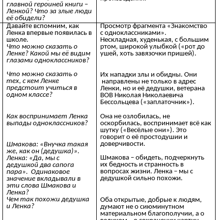
главной героиней книги –
Ленкой? Что за злые люди
её обидели?
Давайте вспомним, как
Просмотр фрагмента «Знакомство
Ленка впервые появилась в
с одноклассниками».
школе.
Нескладная, худенькая, с большим
Что можно сказать о
ртом, широкой улыбкой («рот до
Ленке? Какой мы её видим
ушей, хоть завязочки пришей).
глазами одноклассников?
Что можно сказать о
Их нападки злы и обидны. Они
тех, с кем Ленке
направлены не только в адрес
предстоит учиться в
Ленки, но и её дедушки, ветерана
одном классе?
ВОВ Николая Николаевича
Бессольцева («заплаточник»).
Как воспринимает Ленка
Она не озлобилась, не
выпады одноклассников?
оскорбилась, воспринимает всё как
шутку («Весёлые они»). Это
говорит о её простодушии и
доверчивости.
Шмакова: «Внучка такая
же, как он (дедушка)».
Шмакова – обидеть, подчеркнуть
Ленка: «Да, мы с
их бедность и странность в
дедушкой два сапога
вопросах жизни. Ленка – мы с
пара». Одинаковое
дедушкой сильно похожи.
значение вкладывали в
эти слова Шмакова и
Ленка?
Чем так похожи дедушка
Оба открытые, добрые к людям,
и Ленка?
думают не о сиюминутном
материальном благополучии, а о