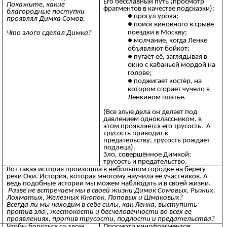
Его бесславный путь (просмотр
Покажите, какие
фрагментов в качестве подсказки):
благородные поступки
прогул урока;
проявлял Димка Сомов.
поиск виновного в срыве
поездки в Москву;
Что злого сделал Димка?
молчание, когда Ленке
объявляют бойкот;
пугает её, заглядывая в
окно с кабаньей мордой на
голове;
поджигает костёр, на
котором сгорает чучело в
Ленкином платье.
(Все злые дела он делает под
давлением одноклассником, в
этом проявляется его трусость. А
трусость приводит к
предательству, трусость рождает
подлеца).
Зло, совершённое Димкой:
трусость и предательство.
Вот такая история произошла в небольшом городке на берегу
реки Оки. История, которая многому научила её участников. А
ведь подобные истории мы можем наблюдать и в своей жизни.
Разве не встречаем мы в своей жизни Димок Сомовых, Рыжих,
Лохматых, Железных Кнопок, Поповых и Шмаковых?
Всегда ли мы находим в себе силы, как Ленка, выступить
против зла , жестокости и бесчеловечности во всех её
проявлениях, против трусости, подлости и предательства?
Чтобы бороться со злом,
Просмотр кинофрагментов,