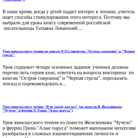
В наше время, когда у детей падает интерес к чтению, учитель
ищет способы стимулирования этого интереса. Поэтому мы
выбрали для урока книгу современной российской
писательницы Татьяны Леваноовй ...
Урок внеклассного чтения по книгам Р.Л.Стивенсона "Остров сокровищ" и "Черная
стрела"
Урок содержит четыре основных задания: ученики должны
перечислить героев книг, ответить на вопросы викторины по
книгам "Остров сокровищ" и "Черная стрела", пересказать
эпизод и порекомендовать к...
Урок внеклассного чтения "Я не такой, как все" (по повести В. Железникова
"Чучело" и феерии А. Грина "Алые паруса")
Урок внеклассного чтения по повести Железникова "Чучело"
и феерии Грина "Алые паруса" поможет мапеньким читателям
разобраться в сложных взаимоотнршениях личности и