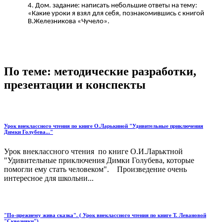
Дом. задание: написать небольшие ответы на тему:
«Какие уроки я взял для себя, познакомившись с книгой
В.Железникова «Чучело».
По теме: методические разработки,
презентации и конспекты
Урок внеклассного чтения по книге О.Ларькиной "Удивительные приключения
Димки Голубева..."
Урок внеклассного чтения по книге О.И.Ларьктной
"Удивительные приключения Димки Голубева, которые
помогли ему стать человеком". Произведение очень
интересное для школьни...
"По-прежнему жива сказка". ( Урок внеклассного чтения по книге Т. Левановой
"Сквозняки").