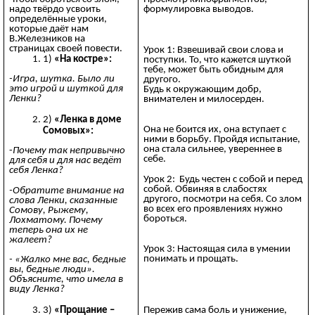
надо твёрдо усвоить
формулировка выводов.
определённые уроки,
которые даёт нам
В.Железников на
страницах своей повести.
Урок 1: Взвешивай свои слова и
«На костре»:
поступки. То, что кажется шуткой
тебе, может быть обидным для
-Игра, шутка. Было ли
другого.
это игрой и шуткой для
Будь к окружающим добр,
Ленки?
внимателен и милосерден.
«Ленка в доме
Она не боится их, она вступает с
Сомовых»:
ними в борьбу. Пройдя испытание,
она стала сильнее, увереннее в
-
Почему так непривычно
себе.
для себя и для нас ведёт
себя Ленка?
Урок 2: Будь честен с собой и перед
собой. Обвиняя в слабостях
-Обратите внимание на
другого, посмотри на себя. Со злом
слова Ленки, сказанные
во всех его проявлениях нужно
Сомову, Рыжему,
бороться.
Лохматому. Почему
теперь она их не
жалеет?
Урок 3: Настоящая сила в умении
понимать и прощать.
- «Жалко мне вас, бедные
вы, бедные люди».
Объясните, что имела в
виду Ленка?
Пережив сама боль и унижение,
«Прощание –