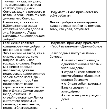
тянула, тянула, тянула»,
т.е. издевалась и мучила
слабую душу Димки
Сомова, защиту которого и
Подумает и САМ признается во
взяла на себя Ленка, т.к она
всём ребятам.
думала, что Сомов…
Напомню, что в книгах
Ленка – добрая и милосердная
В.Железникова всегда
душа, готовая прийти на помощь
отражена борьба добра и
тому, кто упал, оступился.
зла.
Можно ли Ленку
назвать олицетворением
добра?
Если Ленка является
Подсказка: просмотр фрагмента
олицетворением добра, то
«Герой из книжки» - Димка Сомов.
кто же зло в повести?
Зло в жизни не такое, как в
Благородные поступки Димки
сказке, открытое, ярко
Сомова:
видное. В жизни всё
защитил её от нападок
гораздо сложнее. Порой
одноклассников в первый
мы живём рядом с
учебный день;
человеком, даже не
отдал ей свои сапоги во
подозревая, какое великое
время уборки яблок, сам
зло он в себе несёт. Да и
остался босиком;
человек этот порой не
отбивал собак, которых
подозревает, какое
страшное зло в нём таится.
Валька сводил на
Вот и Димка Сомов совсем
живодёрню;
не однозначен. Не
спас кошку из горящего
случайно поначалу Ленка
дома.
считает его героем из
книжки, т.е. человеком,
полным благородства.