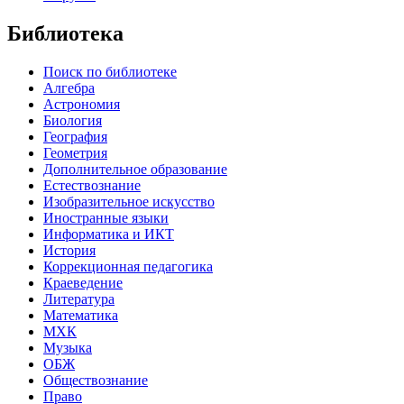
Библиотека
Поиск по библиотеке
Алгебра
Астрономия
Биология
География
Геометрия
Дополнительное образование
Естествознание
Изобразительное искусство
Иностранные языки
Информатика и ИКТ
История
Коррекционная педагогика
Краеведение
Литература
Математика
МХК
Музыка
ОБЖ
Обществознание
Право