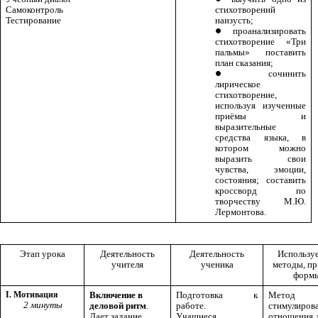
Самоконтроль
стихотворений
Тестирование
наизусть;
проанализировать
стихотворение «Три
пальмы» поставить
план сказания;
сочинить
лирическое
стихотворение,
используя изученные
приёмы и
выразительные
средства языка, в
котором можно
выразить свои
чувства, эмоции,
состояния; составить
кроссворд по
творчеству М.Ю.
Лермонтова.
Этап урока
Деятельность
Деятельность
Использу
учителя
ученика
методы, п
форм
I. Мотивация
Включение в
Подготовка к
Метод
2 минуты
деловой ритм
.
работе.
стимулиров
Дает задание
Учащиеся
отношения 