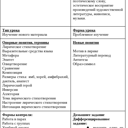
поэтическому слову,
эстетическое восприятие
произведений художественной
литературы, живописи,
музыки.
Тип урока
Форма урока
Изучение нового материала
Проблемное изучение
Опорные понятия, термины
Новые понятия
Лирическое стихотворение
Мотив в лирике
Выразительные средства языка
Литературный перевод
Метафора
Антитеза
Эпитет
Образ-символ
Олицетворение
Сравнение
Композиция
Размеры стиха: ямб, хорей, амфибрахий,
дактиль, анапест
Лирический герой
Инверсия
Аллегория
Тема лирического стихотворения
Настроение лирического стихотворения
Интонация лирического стихотворения
Формы контроля:
Домашнее задание
Работа в парах
Дифференцированное
Работа с группах
задание:
Учебный диалог
выучить одно из