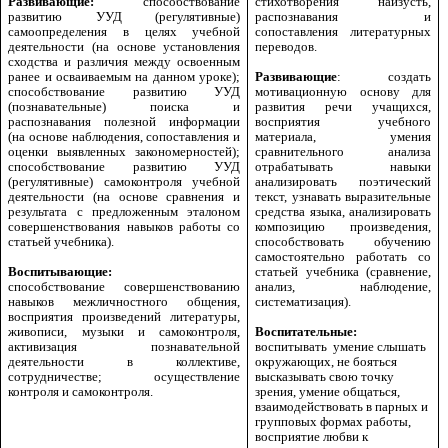
Развивающие:
способствование
стихотворения наизусть,
развитию УУД (регулятивные)
распознавания и
самоопределения в целях учебной
сопоставления литературных
деятельности (на основе установления
переводов.
сходства и различия между освоенным
ранее и осваиваемым на данном уроке);
Развивающие
: создать
способствование развитию УУД
мотивационную основу для
(познавательные) поиска и
развития речи учащихся,
распознавания полезной информации
восприятия учебного
(на основе наблюдения, сопоставления и
материала, умения
оценки выявленных закономерностей);
сравнительного анализа
способствование развитию УУД
отрабатывать навыки
(регулятивные) самоконтроля учебной
анализировать поэтический
деятельности (на основе сравнения и
текст, узнавать выразительные
результата с предложенным эталоном
средства языка, анализировать
совершенствования навыков работы со
композицию произведения,
статьей учебника).
способствовать обучению
самостоятельно работать со
Воспитывающие:
статьей учебника (сравнение,
способствование
совершенствованию
анализ, наблюдение,
навыков межличностного общения,
систематизация).
восприятия произведений литературы,
живописи, музыки и самоконтроля,
Воспитательные:
активизация познавательной
воспитывать умение слышать
деятельности в коллективе,
окружающих, не бояться
сотрудничестве; осуществление
высказывать свою точку
контроля и самоконтроля.
зрения, умение общаться,
взаимодействовать в парных и
групповых формах работы,
восприятие любви к