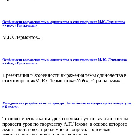
Особенности выражения темы одиночества в стихотворениях М.Ю.Лермонтова
«Утес», «Три пальмы»
М.Ю. Лермонтов...
Особенности выражения темы одиночества в стихотворениях М. Ю. Лермонтова
«Утёс», «Три пальмы».
Презентация "Особенности выражения темы одиночества в
стихотворенияхМ. Ю. Лермонтова«Утёс», «Три пальмы»....
Методическая разработка по литературе. Технологическая карта урока литературы
в 6 классе.
Технологическая карта урока поможет учителям литературы
провести урок по творчеству А.П.Чехова, в основе которого
лежит постановка проблемного вопроса. Поисковая
деятельность учащихся приводит их к ра...