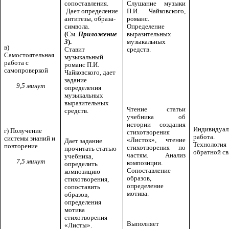
сопоставления.
Слушание музыки
Дает определение
П.И. Чайковского,
антитезы, образа-
романс.
символа.
Определение
(
См.
Приложение
выразительных
3
).
музыкальных
в)
Ставит
средств.
Самостоятельная
музыкальный
работа с
романс П.И.
самопроверкой
Чайковского, дает
задание
9,5 минут
определения
музыкальных
выразительных
Чтение статьи
средств.
учебника об
истории создания
Индивидуал
г) Получение
стихотворения
работа.
системы знаний и
«Листок», чтение
Дает задание
Технология
повторение
стихотворения по
прочитать статью
обратной св
частям. Анализ
учебника,
7,5 минут
композиции.
определить
Сопоставление
композицию
образов,
стихотворения,
определение
сопоставить
мотива.
образов,
определения
мотива
стихотворения
Выполняет
«Листы».