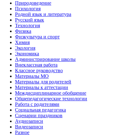
Природоведение
Психология
Родной язык и литература
Русский язык
Технология
Физика
Физкультура и спорт
Химия
Экология
Экономика
Администрирование школы
Внеклассная работа
Классное руководство
Материалы МО
Материалы для родителей
Материалы к аттестации
Междисциплинарное обобщение
Общепедагогические технологии
Работа с родителями
Социальная педагогика
Сценарии праздников
Аудиозаписи
Видеозаписи
Разное