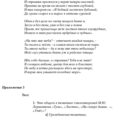
И странник прижался у корня чинары высокой;
Приюта на время он молит с тоскою глубокой,
И так говорит он: «Я бедный листочек дубовый,
До срока созрел я и вырос в отчизне суровой.
Один и без цели по свету ношуся давно я,
Засох я без тени, увял я без сна и покоя.
Прими же пришельца меж листьев твоих изумрудных,
Немало я знаю рассказов мудрёных и чудных».
«На что мне тебя? – отвечает младая чинара, -
Ты пылен и жёлт, - и сынам моим свежим не пара.
Ты много видал – да к чему мне твои небылицы?
Мой слух утомили давно уж и райские птицы.
Иди себе дальше, о странник! Тебя я не знаю!
Я солнцем любима, цвету для него и блистаю;
По небу я ветви раскинула здесь на просторе,
И корни мои умывает холодное море».
Приложение 5
Тест
Что общего в тематике стихотворений М.Ю.
Лермонтова «Тучи», «Листок», «На севере диком…»,
«Утёс»?
Гражданская тематика;