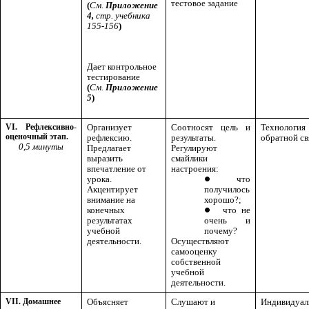
тестовое задание
(
См.
Приложение
4,
стр. учебника
155-156
)
Дает контрольное
тестирование
(
См.
Приложение
5
)
VI. Рефлексивно-
Организует
Соотносят цель и
Технология
оценочный этап.
рефлексию.
результаты.
обратной св
0,5 минуты
Предлагает
Регулируют
выразить
смайлики
впечатление от
настроения:
урока.
что
Акцентирует
получилось
внимание на
хорошо?;
конечных
что не
результатах
очень и
учебной
почему?
деятельности.
Осуществляют
самооценку
собственной
учебной
деятельности.
VII. Домашнее
Объясняет
Слушают и
Индивидуал