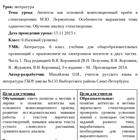
Урок:
литература
Тема урока
: Антитеза как основной композиционный приём в
стихотворениях М.Ю. Лермонтова. Особенности выражения темы
одиночества. Обучение анализу стихотворения.
Дата проведения урока:
15.11.2015 г.
Класс:
6 (базовый уровень)
УМК:
Литература. 6 класс учебник для общеобразовательных
организаций с приложением на электронном носителе в двух частях.
Часть 1. Под редакцией В.Я. Коровиной [В.П. Полухина, В.Я. Коровина,
В.. Журавлев, В.И. Коровина], 3-е издание – М.: Просвещение 2014.
Автор-разработчик
: Михайлова О.И., учитель русского языка и
литературы ГБОУ школы №135 Выборгского района Санкт-Петербурга
Цели для ученика
Цели для учителя
Обучающие:
иметь понятие о мотиве в
Образовательные:
дать
лирике и понятие антитезы как
понятие антитезы и мотива
основного композиционного приема,
лирического стихотворения
развитие исследовательских навыков
проверить уровень усвоения
работы с текстом лирических
знаний с помощью системы
стихотворений, навыков анализа текста
заданий разного типа,
устного словесного рисования,
вырабатывать навыки,
сравнительного анализа.
необходимые для умения
выразительного чтения