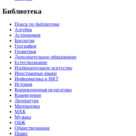
Библиотека
Поиск по библиотеке
Алгебра
Астрономия
Биология
География
Геометрия
Дополнительное образование
Естествознание
Изобразительное искусство
Иностранные языки
Информатика и ИКТ
История
Коррекционная педагогика
Краеведение
Литература
Математика
МХК
Музыка
ОБЖ
Обществознание
Право