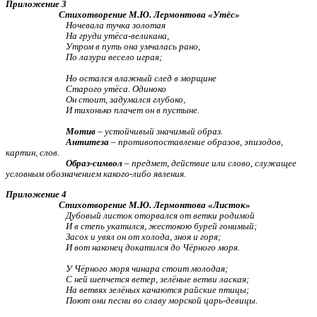
Приложение 3
Стихотворение М.Ю. Лермонтова «Утёс»
Ночевала тучка золотая
На груди утёса-великана,
Утром в путь она умчалась рано,
По лазури весело играя;
Но остался влажный след в морщине
Старого утёса. Одиноко
Он стоит, задумался глубоко,
И тихонько плачет он в пустыне.
Мотив
– устойчивый значимый образ.
Антитеза
– противопоставление образов, эпизодов,
картин, слов.
Образ-символ
– предмет, действие или слово, служащее
условным обозначением какого-либо явления.
Приложение 4
Стихотворение М.Ю. Лермонтова «Листок»
Дубовый листок оторвался от ветки родимой
И в степь укатился, жестокою бурей гонимый;
Засох и увял он от холода, зноя и горя;
И вот наконец докатился до Чёрного моря.
У Чёрного моря чинара стоит молодая;
С ней шепчется ветер, зелёные ветви лаская;
На ветвях зелёных качаются райские птицы;
Поют они песни во славу морской царь-девицы.