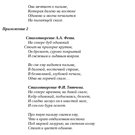
Она мечтает о пальме,
Которая далеко на востоке
Одиноко и молча печалится
На пылающей скале.
Приложение 2
Стихотворение А.А. Фета.
На севере дуб одинокий
Стоит на пригорке крутом;
Он дремлет, сурово покрытый
И снежным и льдяным ковром.
Во сне ему видится пальма,
В далекой, восточной стране,
В безмолвной, глубокой печали,
Одна на горячей скале…
Стихотворение Ф.И. Тютчева.
На севере мрачном, на дикой скале,
Кедр одинокий, подъемлясь, белеет,
И сладко заснул он в инистой мгле,
И сон его буря лелеет.
Про юную пальму снится ему,
Что в краю отдаленном востока
Под мирной лазурью, на светлом холму
Стоит и цветет одиноко.