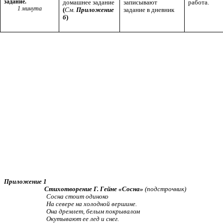
задание.
домашнее задание
записывают
работа.
1 минута
(
См.
Приложение
задание в дневник
6
)
Приложение 1
Стихотворение Г. Гейне «Сосна»
(подстрочник)
Сосна стоит одиноко
На севере на холодной вершине.
Она дремлет, белым покрывалом
Окутывают ее лед и снег.