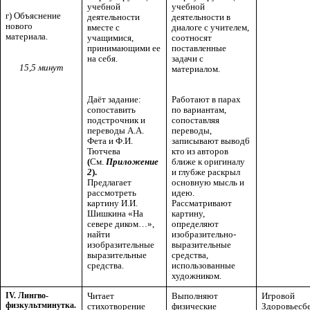
учебной
учебной
г) Объяснение
деятельности в
деятельности
нового
диалоге с учителем,
вместе с
материала.
соотносят
учащимися,
поставленные
принимающими ее
задачи с
на себя.
15,5 минут
материалом.
Даёт задание:
Работают в парах
сопоставить
по вариантам,
подстрочник и
сопоставляя
переводы А.А.
переводы,
Фета и Ф.И.
записывают вывод6
Тютчева
кто из авторов
(
См.
Приложение
ближе к оригиналу
2
).
и глубже раскрыл
Предлагает
основную мысль и
рассмотреть
идею.
картину И.И.
Рассматривают
Шишкина «На
картину,
севере диком…»,
определяют
найти
изобразительно-
изобразительные
выразительные
выразительные
средства,
средства.
использованные
художником.
IV. Лингво-
Читает
Выполняют
Игровой п
физкультминутка.
стихотворение
физические
Здоровьесб