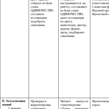
собрать из букв
настраиваются на
ответственн
слово
работу, составляют
Словесная ф
ОДИНОЧЕСТВО
,
из букв слово
Игровой пр
составить
ОДИНОЧЕСТВО
,
Фронтовой 
ассоциации,
дают ассоциации
подобрать
по цвету,
синонимы.
животному, цветку,
дереву, форме,
звуку, подбирают
синонимы.
II. Актуализация
Проверка и
Читают наизусть
Фронтальн
знаний
корректировка
стихотворение
опрос.
1 минута
домашнего
«Тучи», называют