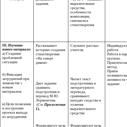
задания.
выразительные
средства,
особенности
композиции,
синтаксиса
стихотворения.
III. Изучение
Рассказывает
Слушают рассказ
Индивидуал
нового материала:
историю создания
учителя.
работа.
а) Создание
стихотворения
Работа в па
проблемной
«На севере
группах.
ситуации.
диком».
Практическ
метод.
Приём
б) Фиксация
познавател
затруднений при
Читает текст
активности 
знакомстве с
подстрочника и
Дает задание
задание.
новым
литературного
сравнить
материалом.
перевода,
подстрочник и
сравнивают:
перевод М.Ю.
находят сходства и
Лермонтова.
в) Цели полагания
отличия
(
См.
Приложение
и построение
выразительного
1
).
проекта выхода
средства.
из затруднения.
Формулируют цель
Формулирует цель