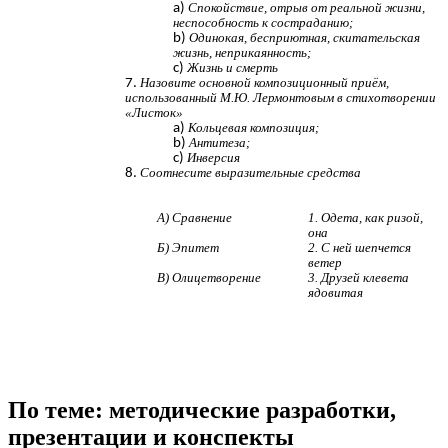
Спокойствие, отрыв от реальной жизни,
неспособность к состраданию;
Одинокая, бесприютная, скитательская
жизнь, неприкаянность;
Жизнь и смерть
Назовите основной композиционный приём,
использованный М.Ю. Лермонтовым в стихотворении
«Листок»
Кольцевая композиция;
Антитеза;
Инверсия
Соотнесите выразительные средства
А) Сравнение
1. Одета, как ризой,
она
Б) Эпитет
2. С ней шепчется
ветер
В) Олицетворение
3. Друзей клевета
ядовитая
По теме: методические разработки,
презентации и конспекты