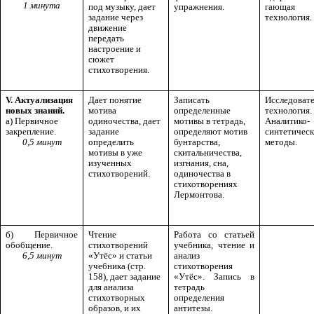
1 минута
под музыку, дает
упражнения.
гающая
задание через
технология.
движение
передать
настроение и
сюжет
стихотворения.
V. Актуализация
Дает понятие
Записать
Исследовате
новых знаний.
мотива
определенные
технология.
а) Первичное
одиночества, дает
мотивы в тетрадь,
Аналитико-
закрепление.
задание
определяют мотив
синтетичес
0,5 минут
определить
бунтарства,
методы.
мотивы в уже
скитальничества,
изученных
изгнания, сна,
стихотворений.
одиночества в
стихотворениях
Лермонтова.
б) Первичное
Чтение
Работа со статьей
обобщение.
стихотворений
учебника, чтение и
6,5 минут
«Утёс» и статьи
анализ
учебника (стр.
стихотворения
158), дает задание
«Утёс». Запись в
для анализа
тетрадь
стихотворных
определения
образов, и их
антитезы.