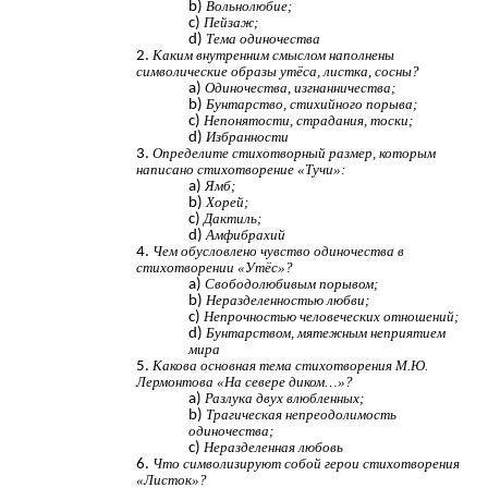
Вольнолюбие;
Пейзаж;
Тема одиночества
Каким внутренним смыслом наполнены
символические образы утёса, листка, сосны?
Одиночества, изгнанничества;
Бунтарство, стихийного порыва;
Непонятости, страдания, тоски;
Избранности
Определите стихотворный размер, которым
написано стихотворение «Тучи»:
Ямб;
Хорей;
Дактиль;
Амфибрахий
Чем обусловлено чувство одиночества в
стихотворении «Утёс»?
Свободолюбивым порывом;
Неразделенностью любви;
Непрочностью человеческих отношений;
Бунтарством, мятежным неприятием
мира
Какова основная тема стихотворения М.Ю.
Лермонтова «На севере диком…»?
Разлука двух влюбленных;
Трагическая непреодолимость
одиночества;
Неразделенная любовь
Что символизируют собой герои стихотворения
«Листок»?