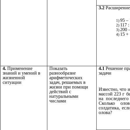
3.2
Расширение 
95 – 
117 :
200 –
15 + 
4.
Применение
Показать
4.1
Решение пр
знаний и умений в
разнообразие
задачи
жизненной
арифметических
ситуации
задач, решаемых в
жизни при помощи
Известно, что 
действий с
массой 223 г б
натуральными
на последнего
числами
Сколько олов
солдатика, есл
олова?