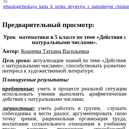
tehnologicheskaya_karta_k_uroku_deystviya_s_naturalnymi_chislam
Предварительный просмотр:
Урок математики в 5 классе по теме «Действия с
натуральными числами».
Автор:
Кощеева Татьяна Васильевна
Цель урока:
актуализация знаний по теме «Действия
с натуральными числами», способствовать развитию
интереса к художественной литературе.
Планируемые результаты:
предметные:
уметь в процессе реальной ситуации
использовать умения выполнять арифметические
действия с натуральными числами;
личностные:
уметь работать в группе, слушать
собеседника и вести диалог, аргументировать свою
точку зрения, рациональная организация труда,
воспитание сознательного отношения к учебному
труду, развитие творческих способностей,