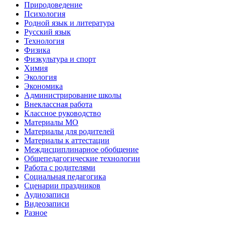
Природоведение
Психология
Родной язык и литература
Русский язык
Технология
Физика
Физкультура и спорт
Химия
Экология
Экономика
Администрирование школы
Внеклассная работа
Классное руководство
Материалы МО
Материалы для родителей
Материалы к аттестации
Междисциплинарное обобщение
Общепедагогические технологии
Работа с родителями
Социальная педагогика
Сценарии праздников
Аудиозаписи
Видеозаписи
Разное