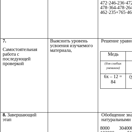
472·246-236·47
478·364-478·26
462·235+765·46
7.
Выяснить уровень
Решение урав
усвоения изучаемого
Самостоятельная
материала,
Медь
работа с
последующей
проверкой
(для слабых
учеников)
6х – 12 =
(
84
8.
Завершающий
Обобщение зна
этап
натуральными 
8000 30400