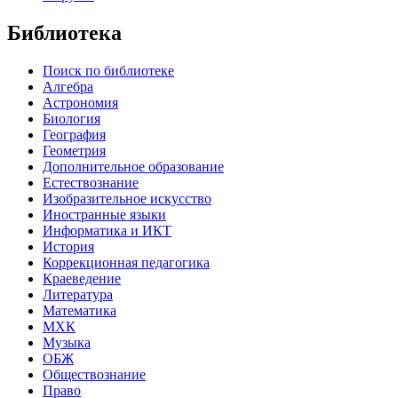
Библиотека
Поиск по библиотеке
Алгебра
Астрономия
Биология
География
Геометрия
Дополнительное образование
Естествознание
Изобразительное искусство
Иностранные языки
Информатика и ИКТ
История
Коррекционная педагогика
Краеведение
Литература
Математика
МХК
Музыка
ОБЖ
Обществознание
Право