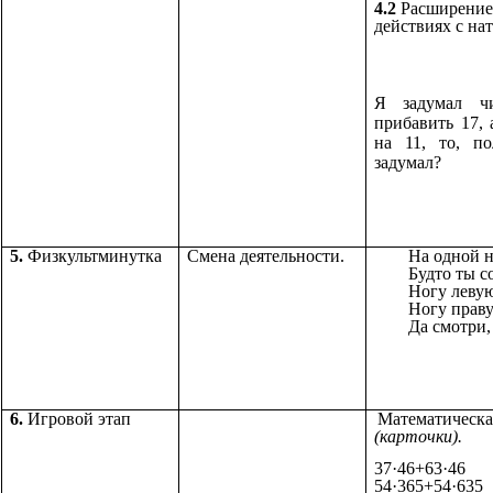
4.2
Расширение 
действиях с н
Я задумал ч
прибавить 17,
на 11, то, по
задумал?
5.
Физкультминутка
Смена деятельности.
На одной н
Будто ты с
Ногу леву
Ногу прав
Да смотри,
6.
Игровой этап
Математическая
(карточки).
37·46+63·46
54·365+54·635