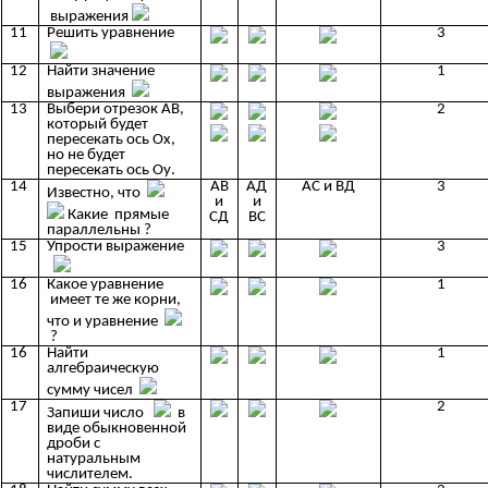
выражения
11
Решить уравнение
3
12
Найти значение
1
выражения
13
Выбери отрезок АВ,
2
который будет
пересекать ось Ох,
но не будет
пересекать ось Оу.
14
АВ
АД
АС и ВД
3
Известно, что
и
и
Какие прямые
СД
ВС
параллельны ?
15
Упрости выражение
3
16
Какое уравнение
1
имеет те же корни,
что и уравнение
?
16
Найти
1
алгебраическую
сумму чисел
17
2
Запиши число
в
виде обыкновенной
дроби с
натуральным
числителем.