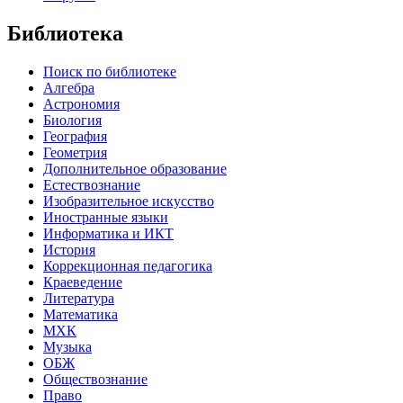
Библиотека
Поиск по библиотеке
Алгебра
Астрономия
Биология
География
Геометрия
Дополнительное образование
Естествознание
Изобразительное искусство
Иностранные языки
Информатика и ИКТ
История
Коррекционная педагогика
Краеведение
Литература
Математика
МХК
Музыка
ОБЖ
Обществознание
Право