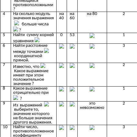
являющихся
противоположными
?
4
На сколько модуль
на
на
на 80
2
значения выражения
40
60
больше числа
?
5
Найти сумму корней
0
53
1
уравнения
6
Найти расстояние
3
между точками
координатной
прямой.
7
2
Известно, что
Какое выражение
имеет при этом
положительное
значение ?
8
Какое выражение
1
отрицательно при
?
9
это
2
Из выражений
невозможно
выберите то,
значение которого
не больше значения
другого выражения.
10
Найти число,
3
противоположенное
коэффициенту