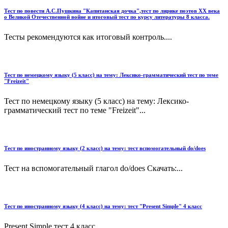
Тест по повести А.С.Пушкина "Капитанская дочка",тест по лирике поэтов ХХ века
о Великой Отечественной войне и итоговый тест по курсу литературы 8 класса.
Тесты рекомендуются как итоговый контроль....
Тест по немецкому языку (5 класс) на тему: Лексико-грамматический тест по теме
"Freizeit"
Тест по немецкому языку (5 класс) на тему: Лексико-
грамматический тест по теме "Freizeit"...
Тест по иностранному языку (2 класс) на тему: тест вспомогательный do/does
Тест на вспомогательный глагол do/does Скачать:...
Тест по иностранному языку (4 класс) на тему: тест "Present Simple" 4 класс
Present Simple тест 4 класс...