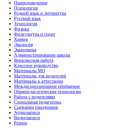
Природоведение
Психология
Родной язык и литература
Русский язык
Технология
Физика
Физкультура и спорт
Химия
Экология
Экономика
Администрирование школы
Внеклассная работа
Классное руководство
Материалы МО
Материалы для родителей
Материалы к аттестации
Междисциплинарное обобщение
Общепедагогические технологии
Работа с родителями
Социальная педагогика
Сценарии праздников
Аудиозаписи
Видеозаписи
Разное