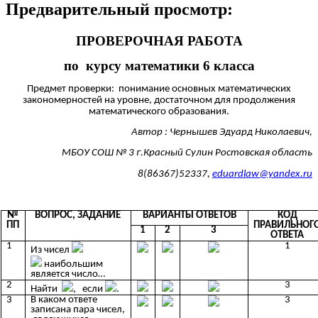
Предварительный просмотр:
ПРОВЕРОЧНАЯ РАБОТА
по курсу математики 6 класса
Предмет проверки: понимание основных математических
закономерностей на уровне, достаточном для продолжения
математического образования.
Автор : Чернышев Эдуард Николаевич,
МБОУ СОШ № 3 г.Красный Сулин Ростовская область
8(86367)52337,
eduardlaw@yandex.ru
№
ВОПРОС, ЗАДАНИЕ
ВАРИАНТЫ ОТВЕТОВ
КОД
ПП
ПРАВИЛЬНОГ
1
2
3
ОТВЕТА
1
1
Из чисел
наибольшим
является число…
2
3
Найти
, если
.
3
В каком ответе
3
записана пара чисел,