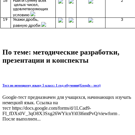
18
Найти сумму всех
2
целых чисел,
удовлетворяющих
условию
19
Укажи дробь,
3
равную дроби
По теме: методические разработки,
презентации и конспекты
Тест по немецкому языку 5 класс: 1 год обучения(Google - тест)
Google-тест предназначен для учащихся, начинающих изучать
немецкий язык. Ссылка на
тест https://docs.google.com/forms/d/1LCad9-
FI_fDXs0V_3qO8X3Sxg26WYlcnYi03l6mtPvQ/viewform .
После выполнен...