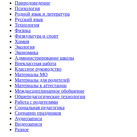
Природоведение
Психология
Родной язык и литература
Русский язык
Технология
Физика
Физкультура и спорт
Химия
Экология
Экономика
Администрирование школы
Внеклассная работа
Классное руководство
Материалы МО
Материалы для родителей
Материалы к аттестации
Междисциплинарное обобщение
Общепедагогические технологии
Работа с родителями
Социальная педагогика
Сценарии праздников
Аудиозаписи
Видеозаписи
Разное