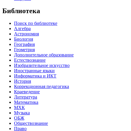
Библиотека
Поиск по библиотеке
Алгебра
Астрономия
Биология
География
Геометрия
Дополнительное образование
Естествознание
Изобразительное искусство
Иностранные языки
Информатика и ИКТ
История
Коррекционная педагогика
Краеведение
Литература
Математика
МХК
Музыка
ОБЖ
Обществознание
Право