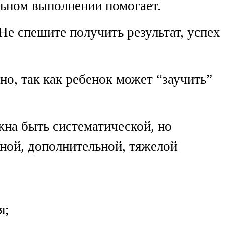
льном выполнении помогает.
е спешите получить результат, успех
о, так как ребенок может “заучить”
жна быть систематической, но
дной, дополнительной, тяжелой
я;