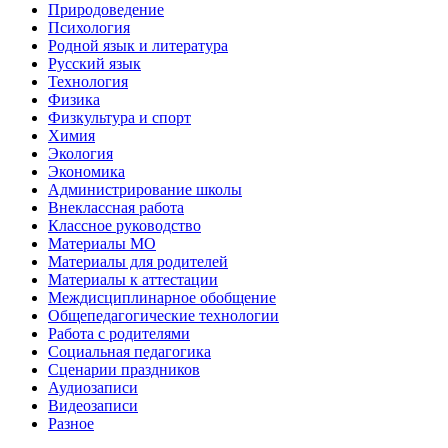
Природоведение
Психология
Родной язык и литература
Русский язык
Технология
Физика
Физкультура и спорт
Химия
Экология
Экономика
Администрирование школы
Внеклассная работа
Классное руководство
Материалы МО
Материалы для родителей
Материалы к аттестации
Междисциплинарное обобщение
Общепедагогические технологии
Работа с родителями
Социальная педагогика
Сценарии праздников
Аудиозаписи
Видеозаписи
Разное