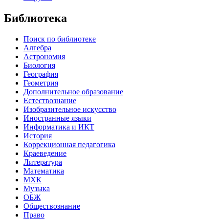
Библиотека
Поиск по библиотеке
Алгебра
Астрономия
Биология
География
Геометрия
Дополнительное образование
Естествознание
Изобразительное искусство
Иностранные языки
Информатика и ИКТ
История
Коррекционная педагогика
Краеведение
Литература
Математика
МХК
Музыка
ОБЖ
Обществознание
Право