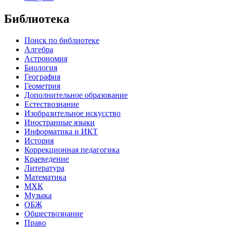
Библиотека
Поиск по библиотеке
Алгебра
Астрономия
Биология
География
Геометрия
Дополнительное образование
Естествознание
Изобразительное искусство
Иностранные языки
Информатика и ИКТ
История
Коррекционная педагогика
Краеведение
Литература
Математика
МХК
Музыка
ОБЖ
Обществознание
Право