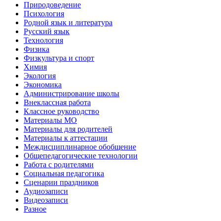
Природоведение
Психология
Родной язык и литература
Русский язык
Технология
Физика
Физкультура и спорт
Химия
Экология
Экономика
Администрирование школы
Внеклассная работа
Классное руководство
Материалы МО
Материалы для родителей
Материалы к аттестации
Междисциплинарное обобщение
Общепедагогические технологии
Работа с родителями
Социальная педагогика
Сценарии праздников
Аудиозаписи
Видеозаписи
Разное