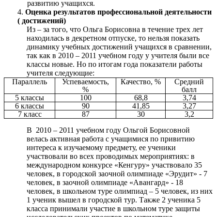
развитию учащихся.
4.
Оценка результатов профессиональной деятельности
( достижений)
Из – за того, что Ольга Борисовна в течение трех лет
находилась в декретном отпуске, то нельзя показать
динамику учебных достижений учащихся в сравнении,
так как в 2010 – 2011 учебном году у учителя были все
классы новые. Но по итогам года показатели работы
учителя следующие:
Параллель
Успеваемость,
Качество, %
Средний
%
балл
5 классы
100
68,8
3,74
6 классы
90
41,85
3,27
7 класс
87
30
3,2
В 2010 – 2011 учебном году Ольгой Борисовной
велась активная работа с учащимися по привитию
интереса к изучаемому предмету, ее ученики
участвовали во всех проводимых мероприятиях: в
международном конкурсе «Кенгуру» участвовало 35
человек, в городской заочной олимпиаде «Эрудит» - 7
человек, в заочной олимпиаде «Авангард» - 18
человек, в школьном туре олимпиад – 5 человек, из них
1 ученик вышел в городской тур. Также 2 ученика 5
класса принимали участие в школьном туре защиты