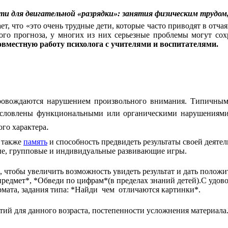
ти для двигательной «разрядки»: занятия физическим трудом
т, что «это очень трудные дети, которые часто приводят в отчая
ого прогноза, у многих из них серьезные проблемы могут сох
овместную работу психолога с учителями и воспитателями.
ровождаются нарушением произвольного внимания. Типичным 
бусловлены функциональными или органическими нарушениями
.
ого характера
а также
память
и способность предвидеть результаты своей деятел
ые, групповые и индивидуальные развивающие игры.
я, чтобы увеличить возможность увидеть результат и дать поло
едмет*, *Обведи по цифрам*(в пределах знаний детей).С удовол
ормата, задания типа: *Найди чем отличаются картинки*.
тий для данного возраста, постепенности усложнения материала