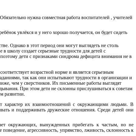
бязательно нужна совместная работа воспитателей , учителей
ебёнок увлёкся и у него хорошо получается, он будет сидеть
ве. Однако в этот период они могут выглядеть не столь
в школу создает серьезные трудности для детей с
 поэтому дети с признаками синдрома дефицита внимания не в
соответствует возрастной норме и является серьезным
заданиями, так как они испытывают трудности в организации и
ниже, чем у сверстников. Их письменные работы выглядят
дывания. При этом дети не склонны прислушиваться к советам
м развитии.
ют характер их взаимоотношений с окружающими людьми. В
ивать и поддерживать дружеские отношения. Среди детей они
жает окружающих, вынужденных прибегать к частым, но не
 поведение, агрессивность, упрямство, лживость, склонность к