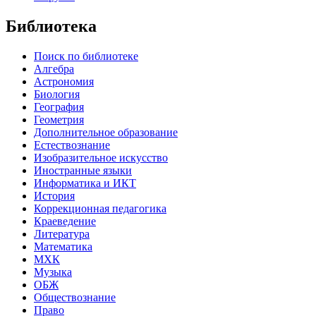
Библиотека
Поиск по библиотеке
Алгебра
Астрономия
Биология
География
Геометрия
Дополнительное образование
Естествознание
Изобразительное искусство
Иностранные языки
Информатика и ИКТ
История
Коррекционная педагогика
Краеведение
Литература
Математика
МХК
Музыка
ОБЖ
Обществознание
Право