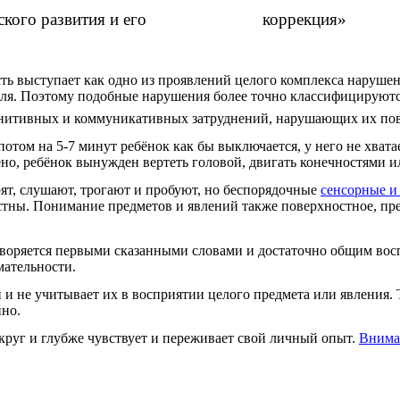
психического развития и его коррекция»
ть выступает как одно из проявлений целого комплекса нарушен
оля. Поэтому подобные нарушения более точно классифицирую
нитивных и коммуникативных затруднений, нарушающих их пов
потом на 5-7 минут ребёнок как бы выключается, у него не хвата
чено, ребёнок вынужден вертеть головой, двигать конечностями 
ят, слушают, трогают и пробуют, но беспорядочные
сенсорные и
стны. Понимание предметов и явлений также поверхностное, пр
творяется первыми сказанными словами и достаточно общим восп
мательности.
й и не учитывает их в восприятии целого предмета или явления. 
нно.
круг и глубже чувствует и переживает свой личный опыт.
Внимат