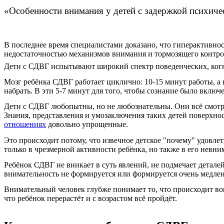
«Особенности внимания у детей с задержкой 
В последнее время специалистами доказано, что гиперактивнос
недостаточностью механизмов внимания и тормозящего контр
Дети с СДВГ испытывают широкий спектр поведенческих, ког
Мозг ребёнка СДВГ работает циклично: 10-15 минут работы, а 
набрать. В эти 5-7 минут для того, чтобы сознание было вклю
Дети с СДВГ любопытны, но не любознательны. Они всё смотр
Знания, представления и умозаключения таких детей поверхно
отношениях
довольно упрощенные.
Это происходит потому, что извечное детское "почему" удовле
только в чрезмерной активности ребёнка, но также в его невни
Ребёнок СДВГ не вникает в суть явлений, не подмечает детале
внимательность не формируется или формируется очень медле
Внимательный человек глубже понимает то, что происходит во
что ребёнок перерастёт и с возрастом всё пройдёт.