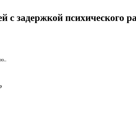
ей с задержкой психического р
ю..
р