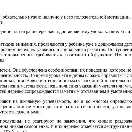
 обязательно нужно наличие у него положительной мотивации. О
ти.
ание или игра интересная и доставляет ему удовольствие. Если р
тками внимания, проявляются у ребенка уже в дошкольном детст
овнем интеллектуального и социального развития. Поступление 
вляет повышенные требования к развитию этой функции. Именно
лы.
тей. Она обусловлена особенностями их поведения, которое не 
еятельность. Во время урока этим детям сложно справляться с 
ия задания. Навыки чтения и письма у этих детей значительно 
том невнимательности, невыполнения указаний учителя или уга
тей нередко сопровождаются заметным отставанием в умственно
лияют на школьную успеваемость, но и во многом определя
ении: они не могут долго играть со сверстниками, устанавл
ятся отверженными.
ослушны, не реагируют на замечания, что сильно раздра
нна низкая самооценка. У них нередко отмечается деструктивное
.
, 1987; и др.).