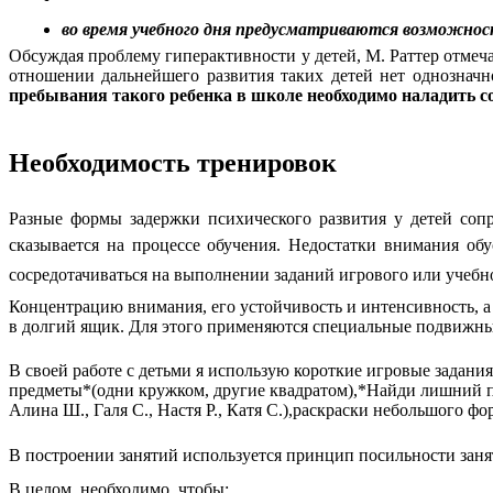
во время учебного дня предусматриваются возможнос
Обсуждая проблему гиперактивности у детей, М. Раттер отмечае
отношении дальнейшего развития таких детей нет однозначн
пребывания такого ребенка в школе необходимо наладить с
Необходимость тренировок
Разные формы задержки психического развития у детей соп
сказывается на процессе обучения. Недостатки внимания о
сосредотачиваться на выполнении заданий игрового или учебн
Концентрацию внимания, его устойчивость и интенсивность, 
в долгий ящик. Для этого применяются специальные подвижн
В своей работе с детьми я использую короткие игровые задани
предметы*(одни кружком, другие квадратом),*Найди лишний пр
Алина Ш., Галя С., Настя Р., Катя С.),раскраски небольшого ф
В построении занятий используется принцип посильности заня
В целом необходимо, чтобы: