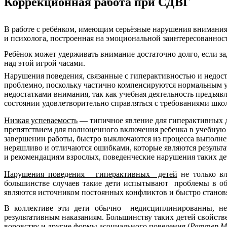
Коррекционная работа при СДВГ
В работе с ребёнком, имеющим серьёзные нарушения внимания,
и психолога, построенная на эмоциональной заинтересованнос
Ребёнок может удерживать внимание достаточно долго, если зад
над этой игрой часами.
Нарушения поведения, связанные с гиперактивностью и недоста
проблемно, поскольку частично компенсируются нормальным ур
недостатками внимания, так как учебная деятельность предъя
состоянии удовлетворительно справляться с требованиями шко
Низкая успеваемость
— типичное явление для гиперактивных де
препятствием для полноценного включения ребенка в учебную д
завершении работы, быстро выключаются из процесса выполнен
неряшливо и отличаются ошибками, которые являются результа
и рекомендациям взрослых, поведенческие нарушения таких де
Нарушения поведения гиперактивных детей
не только в
большинстве случаев такие дети испытывают проблемы в общ
являются источником постоянных конфликтов и быстро станов
В коллективе эти дети обычно недисциплинированны, неп
результативным наказаниям. Большинству таких детей свойстве
воровству и другие формы асоциального поведения (
Раттер М