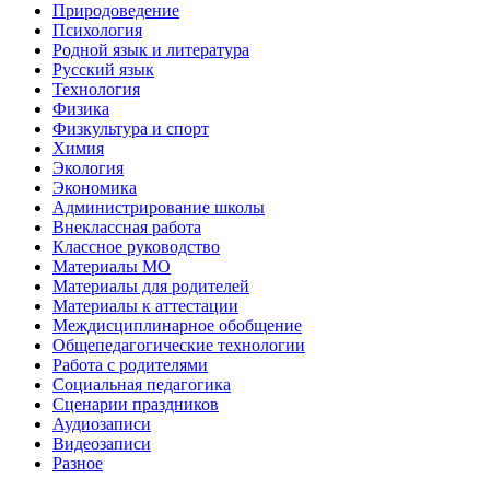
Природоведение
Психология
Родной язык и литература
Русский язык
Технология
Физика
Физкультура и спорт
Химия
Экология
Экономика
Администрирование школы
Внеклассная работа
Классное руководство
Материалы МО
Материалы для родителей
Материалы к аттестации
Междисциплинарное обобщение
Общепедагогические технологии
Работа с родителями
Социальная педагогика
Сценарии праздников
Аудиозаписи
Видеозаписи
Разное