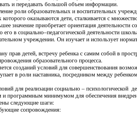
вать и передавать большой объем информации.
ение роли образовательных и воспитательных учреж
х которого оказываются дети, сталкивается с множест
ьшее значение приобретает ориентация деятельности с
то его в социально–педагогической деятельности школ
вательном учреждении. Он изучает и использует норм
у прав детей, встречу ребенка с самим собой в прост
провождения образовательного процесса.
ется созданий условий для совершенствования возмож
упает в роли наставника, посредником между ребенком
ловий для реализации социально – психологической д
м и программным минимумом для обеспечения внедрени
нены следующие шаги:
ребующие сопровождения: