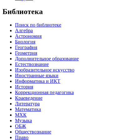
Библиотека
Поиск по библиотеке
Алгебра
Астрономия
Биология
География
Геометрия
Дополнительное образование
Естествознание
Изобразительное искусство
Иностранные языки
Информатика и ИКТ
История
Коррекционная педагогика
Краеведение
Литература
Математика
МХК
Музыка
ОБЖ
Обществознание
Право