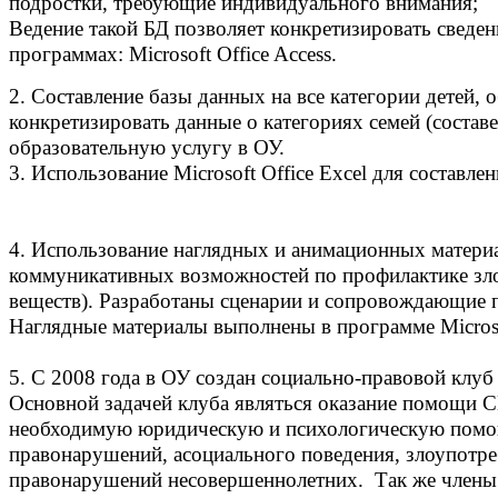
подростки, требующие индивидуального внимания;
Ведение такой БД позволяет конкретизировать сведе
программах: Microsoft Office Access.
2. Составление базы данных на все категории детей
конкретизировать данные о категориях семей (соста
образовательную услугу в ОУ.
3. Использование Microsoft Office Excel для состав
4. Использование наглядных и анимационных материа
коммуникативных возможностей по профилактике зло
веществ). Разработаны сценарии и сопровождающие п
Наглядные материалы выполнены в программе Microsof
5. С 2008 года в ОУ создан социально-правовой кл
Основной задачей клуба являться оказание помощи 
необходимую юридическую и психологическую помощь,
правонарушений, асоциального поведения, злоупотр
правонарушений несовершеннолетних. Так же члены 