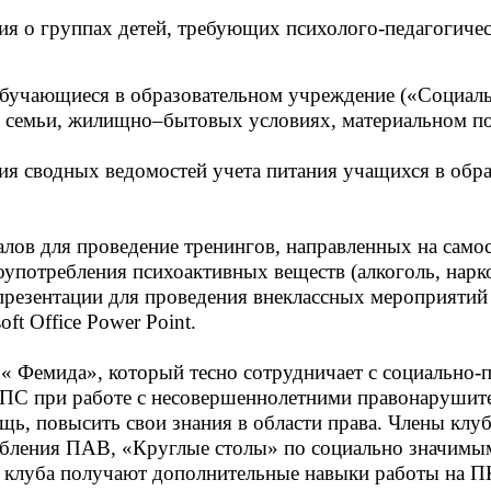
ния о группах детей, требующих психолого-педагогиче
, обучающиеся в образовательном учреждение («Социал
ве семьи, жилищно–бытовых условиях, материальном 
ления сводных ведомостей учета питания учащихся в об
лов для проведение тренингов, направленных на самос
употребления психоактивных веществ (алкоголь, нарк
резентации для проведения внеклассных мероприятий 
t Office Power Point.
уб « Фемида», который тесно сотрудничает с социаль
СПС при работе с несовершеннолетними правонарушите
 повысить свои знания в области права. Члены клуба
ебления ПАВ, «Круглые столы» по социально значимым
клуба получают дополнительные навыки работы на ПК 