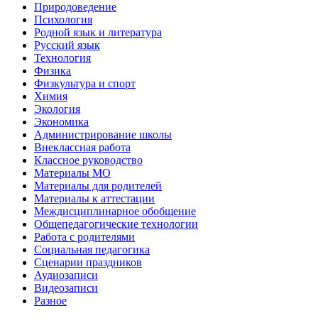
Природоведение
Психология
Родной язык и литература
Русский язык
Технология
Физика
Физкультура и спорт
Химия
Экология
Экономика
Администрирование школы
Внеклассная работа
Классное руководство
Материалы МО
Материалы для родителей
Материалы к аттестации
Междисциплинарное обобщение
Общепедагогические технологии
Работа с родителями
Социальная педагогика
Сценарии праздников
Аудиозаписи
Видеозаписи
Разное