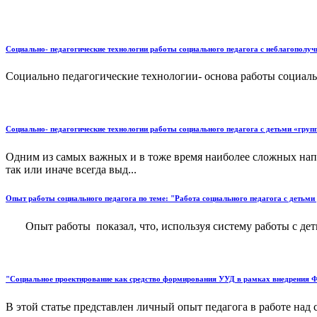
Социально- педагогические технологии работы социального педагога с неблагополуч
Социально педагогические технологии- основа работы социальн
Социально- педагогические технологии работы социального педагога с детьми «груп
Одним из самых важных и в тоже время наиболее сложных напр
так или иначе всегда выд...
Опыт работы социального педагога по теме: "Работа социального педагога с детьми
Опыт работы показал, что, используя систему работы с деть
"Социальное проектирование как средство формирования УУД в рамках внедрения
В этой статье представлен личный опыт педагога в работе над 