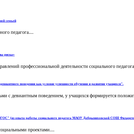
ной семьей
ого педагога....
пы риска»
авлений профессиональной деятельности социального педагога я
 девиантного поведения как условие успешности обучения и развития учащихся".
ми с девиантным поведением, у учащихся формируется положите
 ФГОС" (из опыта работы социального педагога МАОУ Добрыниховской СОШ Филарето
социальными проектами....