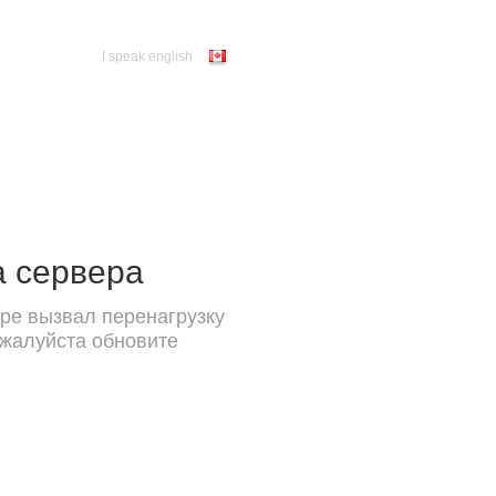
I speak english
а сервера
ре вызвал перенагрузку
ожалуйста обновите