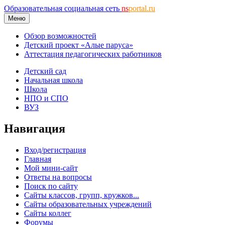
Образовательная социальная сеть
ns
portal.ru
Меню
Обзор возможностей
Детский проект «Алые паруса»
Аттестация педагогических работников
Детский сад
Начальная школа
Школа
НПО и СПО
ВУЗ
Навигация
Вход/регистрация
Главная
Мой мини-сайт
Ответы на вопросы
Поиск по сайту
Сайты классов, групп, кружков...
Сайты образовательных учреждений
Сайты коллег
Форумы