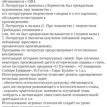
обучающихся с ОВЗ.

Литература и живопись (Лермонтов был прекрасным
художником, при знакомстве с
его литературным творчеством говорим и о его картинах;
обсуждаем иллюстрации к
произведениям)

Литература и музыка (1. При знакомстве с творчеством
Грибоедова упоминаем о
том, что он был прекрасным музыкантом и слушаем вальс).
 Литература и биология (изучение пейзажной лирики,
пейзажные зарисовки в
прозаических произведениях).
Программа по литературе предусматривает естественную
внутреннюю
интеграцию историко-литературных связей. При изучении
некоторых произведений дается историческая справка о герое,
эпохе (исторические предания «О Пугачеве», «О покорении
Сибири Ермаком», Н.Гоголь «Тарас Бульба» и т.д.).
Интегрирование предметов позволяет решить одновременно
несколько различных задач:
- обеспечить психологическую разгрузку обучающихся,
-дать им сведения развивающего и воспитательного плана,
- показать практическую значимость изучаемой темы,
-побудить к активизации самостоятельной познавательной
деятельности и т.п.
Использование игровых технологий создаёт на уроке
атмосферу жизнерадостности,