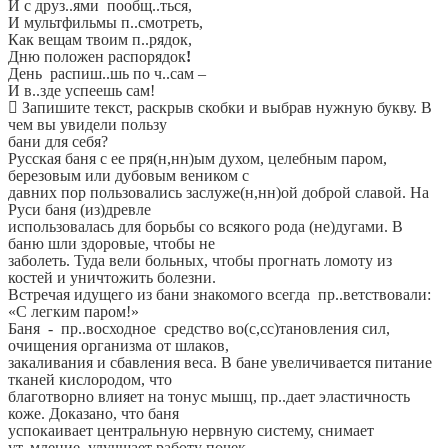
И с друз..ями пообщ..ться,
И мультфильмы п..смотреть,
Как вещам твоим п..рядок,
Дню положен распорядок
!
День распиш..шь по ч..сам –
И в..зде успеешь сам!
 Запишите текст, раскрыв скобки и выбрав нужную букву. В
чем вы увидели пользу
бани для себя?
Русская баня с ее пря(н,нн)ым духом, целебным паром,
березовым или дубовым веником с
давних пор пользовались заслуже(н,нн)ой доброй славой. На
Руси баня (из)древле
использовалась для борьбы со всякого рода (не)дугами. В
баню шли здоровые, чтобы не
заболеть. Туда вели больных, чтобы прогнать ломоту из
костей и уничтожить болезни.
Встречая идущего из бани знакомого всегда пр..ветствовали:
«С легким паром!»
Баня - пр..восходное средство во(с,сс)тановления сил,
очищения организма от шлаков,
закаливания и сбавления веса. В бане увеличивается питание
тканей кислородом, что
благотворно влияет на тонус мышц, пр..дает эластичность
коже. Доказано, что баня
успокаивает центральную нервную систему, снимает
ут..мление, улучшает работу почек,