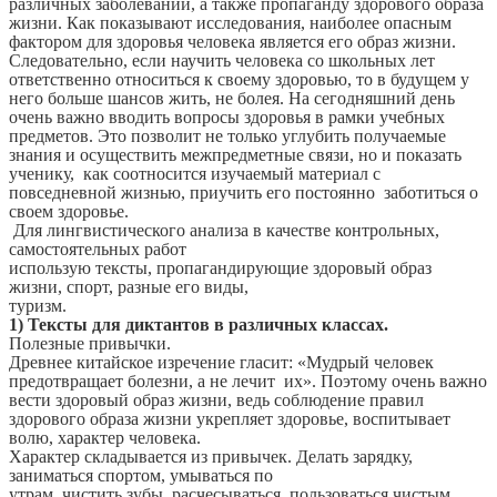
различных заболеваний, а также пропаганду здорового образа
жизни. Как показывают исследования, наиболее опасным
фактором для здоровья человека является его образ жизни.
Следовательно, если научить человека со школьных лет
ответственно относиться к своему здоровью, то в будущем у
него больше шансов жить, не болея. На сегодняшний день
очень важно вводить вопросы здоровья в рамки учебных
предметов. Это позволит не только углубить получаемые
знания и осуществить межпредметные связи, но и показать
ученику, как соотносится изучаемый материал с
повседневной жизнью, приучить его постоянно заботиться о
своем здоровье.
Для лингвистического анализа в качестве контрольных,
самостоятельных работ
использую тексты, пропагандирующие здоровый образ
жизни, спорт, разные его виды,
туризм.
1) Тексты для диктантов в различных классах.
Полезные привычки.
Древнее китайское изречение гласит: «Мудрый человек
предотвращает болезни, а не лечит их». Поэтому очень важно
вести здоровый образ жизни, ведь соблюдение правил
здорового образа жизни укрепляет здоровье, воспитывает
волю, характер человека.
Характер складывается из привычек. Делать зарядку,
заниматься спортом, умываться по
утрам, чистить зубы, расчесываться, пользоваться чистым