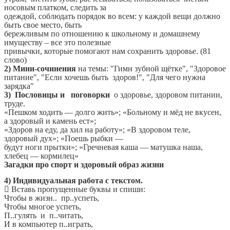
носовым платком, следить за
одеждой, соблюдать порядок во всем: у каждой вещи должно
быть свое место, быть
бережливым по отношению к школьному и домашнему
имуществу – все это полезные
привычки, которые помогают нам сохранить здоровье. (81
слово)
2) Мини-сочинения
на темы: "Гимн зубной щётке", "Здоровое
питание", "Если хочешь быть здоров!", "Для чего нужна
зарядка"
3)
Пословицы и поговорки
о здоровье, здоровом питании,
труде.
«Пешком ходить — долго жить»; «Больному и мёд не вкусен,
а здоровый и камень ест»;
«Здоров на еду, да хил на работу»; «В здоровом теле,
здоровый дух»; «Поешь рыбки —
будут ноги прытки»; «Гречневая каша — матушка наша,
хлебец — кормилец»
Загадки про спорт и здоровый образ жизни
4) Индивидуальная работа с текстом.
 Вставь пропущенные буквы и спиши:
Чтобы в жизн.. пр..успеть,
Чтобы многое успеть,
П..гулять и п..читать,
И в компьютер п..играть,