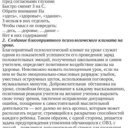
Пред согласными глухими
Быстро сменят З на С.
Обрати внимание На
«здесь», «здоровье», «здание».
З нельзя в них отделить,
Чтобы смысл не повредить:
…десь, …доровье, …дание –
Нет в них содержания!
2. Создание благоприятного психологического климата на
уроке.
Благоприятный психологический климат на уроке служит
одним из показателей успешности его проведения: заряд
положительных эмоций, полученных школьниками и самим
учителем, определяет позитивное воздействие школы на
здоровье. Невозможно назвать полноценным урок, если на
нем не было эмоционально-смысловых разрядок: улыбок,
уместных остроумных шуток, использования поговорок,
музыкальных минуток. Доброжелательная обстановка на
уроке, спокойная беседа, внимание к каждому высказыванию,
позитивная реакция учителя на желание ученика выразить
свою точку зрения, тактичное исправление допущенных
ошибок, поощрение к самостоятельной мыслительной
деятельности — вот далеко не весь арсенал, которым может
располагать педагог, стремящийся к раскрытию способностей
каждого ребенка. Таким образом, с одной стороны, решается
задача предупреждения утомления обучающихся с ОВЗ, с
другой – появляется дополнительный стимул для раскрытия