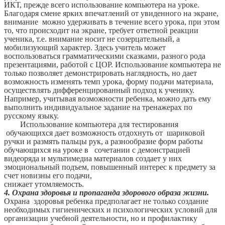
ИКТ, прежде всего использование компьютера на уроке.
Благодаря смене ярких впечатлений от увиденного на экране,
внимание можно удерживать в течение всего урока, при этом
то, что происходит на экране, требует ответной реакции
ученика, т.е. внимание носит не созерцательный, а
мобилизующий характер. Здесь учитель может
воспользоваться грамматическими сказками, разного рода
презентациями, работой с ЦОР. Использование компьютера не
только позволяет демонстрировать наглядность, но дает
возможность изменять темп урока, форму подачи материала,
осуществлять дифференцированный подход к ученику.
Например, учитывая возможности ребенка, можно дать ему
выполнить индивидуальное задание на тренажерах по
русскому языку.
Использование компьютера для тестирования
обучающихся дает возможность отдохнуть от шариковой
ручки и размять пальцы рук, а разнообразие форм работы
обучающихся на уроке в сочетании с демонстрацией
видеоряда и мультимедиа материалов создает у них
эмоциональный подъем, повышенный интерес к предмету за
счет новизны его подачи,
снижает утомляемость.
4. Охрана здоровья и пропаганда здорового образа жизни.
Охрана здоровья ребенка предполагает не только создание
необходимых гигиенических и психологических условий для
организации учебной деятельности, но и профилактику