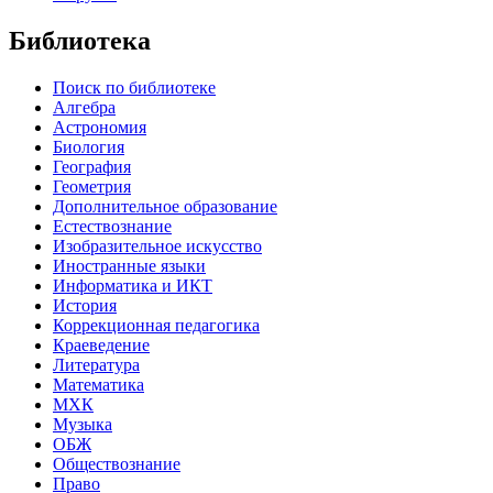
Библиотека
Поиск по библиотеке
Алгебра
Астрономия
Биология
География
Геометрия
Дополнительное образование
Естествознание
Изобразительное искусство
Иностранные языки
Информатика и ИКТ
История
Коррекционная педагогика
Краеведение
Литература
Математика
МХК
Музыка
ОБЖ
Обществознание
Право