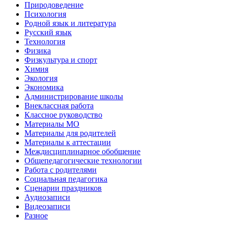
Природоведение
Психология
Родной язык и литература
Русский язык
Технология
Физика
Физкультура и спорт
Химия
Экология
Экономика
Администрирование школы
Внеклассная работа
Классное руководство
Материалы МО
Материалы для родителей
Материалы к аттестации
Междисциплинарное обобщение
Общепедагогические технологии
Работа с родителями
Социальная педагогика
Сценарии праздников
Аудиозаписи
Видеозаписи
Разное