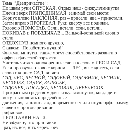
Тема "Деепричастие":
По швам руки ОПУСКАЯ, Отдых наш - физкультминутка
Плечи вверх ПРИПОДНИМАЯ, занимай свои места:
Корпус влево НАКЛОНЯЯ, раз – присели, два – привстали.
Затем вправо ПРОГИБАЯ, Руки кверху все подняли.
Головою ПОМОТАВ, Сели, встали, сели, встали,
ПОКИВАВ и ПОВЗДЫХАВ... Ванькой-встанькой словно
стали.
ОТДОХНУВ немного дружно,
Скажем: "Поработать нужно!"
Физкультминутки также могут способствовать развитию
орфографической зоркости.
Учитель читает однокоренные слова к словам ЛЕС И САД.
Если прозвучит слово с корнем ЛЕС, вы садитесь, если
слово с корнем САД, встаете.
САД, ЛЕС, ЛЕСНОЙ, САДОВЫЙ, САДОВНИК, ЛЕСНИК,
ЛЕСОЧЕК, САДИК, ЗАЛЕСЬЕ,
САДОЧЕК, ПОСАДКА, ЛЕСОВИК, ПЕРЕЛЕСОК.
Прекрасным средством для физкультминуток, когда дети
могут выполнять определённые
движения, запоминая одновременно ту или иную орфограмму,
является проговаривание
рифмовок.
ПРИСТАВКИ НА –З-
Не забудьте, что приставки:
-раз, из, воз, низ, через, -без-