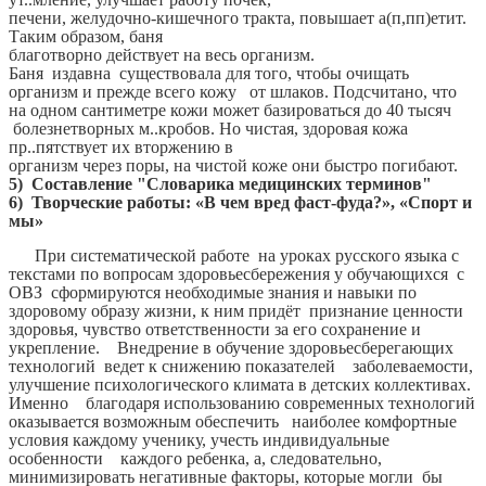
печени, желудочно-кишечного тракта, повышает а(п,пп)етит.
Таким образом, баня
благотворно действует на весь организм.
Баня издавна существовала для того, чтобы очищать
организм и прежде всего кожу от шлаков. Подсчитано, что
на одном сантиметре кожи может базироваться до 40 тысяч
болезнетворных м..кробов. Но чистая, здоровая кожа
пр..пятствует их вторжению в
организм через поры, на чистой коже они быстро погибают.
5) Составление "Словарика медицинских терминов"
6)
Творческие работы: «В чем вред фаст-фуда?», «Спорт и
мы»
При систематической работе на уроках русского языка с
текстами по вопросам здоровьесбережения у обучающихся с
ОВЗ сформируются необходимые знания и навыки по
здоровому образу жизни, к ним придёт признание ценности
здоровья, чувство ответственности за его сохранение и
укрепление. Внедрение в обучение здоровьесберегающих
технологий ведет к снижению показателей заболеваемости,
улучшение психологического климата в детских коллективах.
Именно благодаря использованию современных технологий
оказывается возможным обеспечить наиболее комфортные
условия каждому ученику, учесть индивидуальные
особенности каждого ребенка, а, следовательно,
минимизировать негативные факторы, которые могли бы