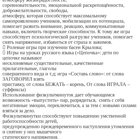
соревновательности, эмоциональной раскрепощённости,
доброжелательности, свободы,
атмосферу, которая способствует максимальному
самопроявлению учеников, мобилизации их потенциала,
помогает развить внимание, реакцию, коммуникативные
навыки, включить творческие способности. К тому же игра
способствует психологической разгрузке учеников, помогает
снять напряжение, избавиться от страха и зажимов.
 Ролевые игры при изучении басен Крылова;
 Игры на уроках русского языка («Цепочка»: дети по
цепочке называют
несклоняемые существительные, качественные
прилагательные, глаголы
совершенного вида и т.д; игра «Составь слово»: от слова
ЗАГОВОРИЛ взять
приставку, от слова БЕЖАТЬ – корень, От слова ИГРАЛА –
суффиксы)
Использование физкультминуток дает обучающимся
возможность «выпустить» пар, разрядиться, снять с себя
негативные эмоции, переключиться, а за тем с новыми силами
взяться за дело.
Физкультминутки способствуют повышению умственной
работоспособности детей,
предупреждению преждевременного наступления утомления
и снятию у них мышечного
статического напряжения.