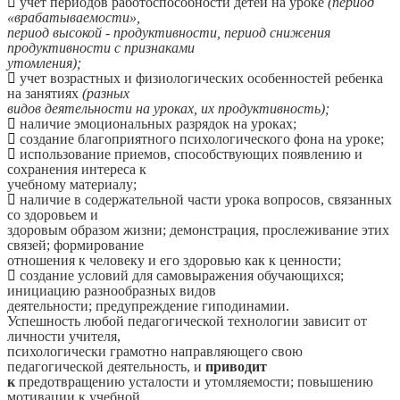

учет периодов работоспособности детей на уроке
(период
«врабатываемости»,
период высокой - продуктивности, период снижения
продуктивности с признаками
утомления);

учет возрастных и физиологических особенностей ребенка
на занятиях
(разных
видов деятельности на уроках, их продуктивность);

наличие эмоциональных разрядок на уроках;

создание благоприятного психологического фона на уроке;

использование приемов, способствующих появлению и
сохранения интереса к
учебному материалу;

наличие в содержательной части урока вопросов, связанных
со здоровьем и
здоровым образом жизни; демонстрация, прослеживание этих
связей; формирование
отношения к человеку и его здоровью как к ценности;

создание условий для самовыражения обучающихся;
инициацию разнообразных видов
деятельности; предупреждение гиподинамии.
Успешность любой педагогической технологии зависит от
личности учителя,
психологически грамотно направляющего свою
педагогической деятельность, и
приводит
к
предотвращению усталости и утомляемости; повышению
мотивации к учебной