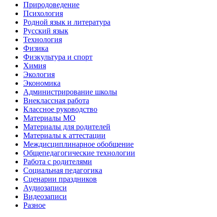
Природоведение
Психология
Родной язык и литература
Русский язык
Технология
Физика
Физкультура и спорт
Химия
Экология
Экономика
Администрирование школы
Внеклассная работа
Классное руководство
Материалы МО
Материалы для родителей
Материалы к аттестации
Междисциплинарное обобщение
Общепедагогические технологии
Работа с родителями
Социальная педагогика
Сценарии праздников
Аудиозаписи
Видеозаписи
Разное