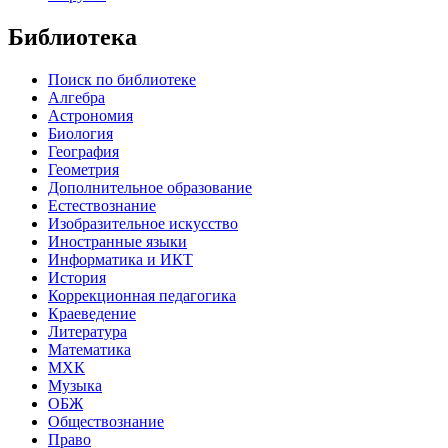
Библиотека
Поиск по библиотеке
Алгебра
Астрономия
Биология
География
Геометрия
Дополнительное образование
Естествознание
Изобразительное искусство
Иностранные языки
Информатика и ИКТ
История
Коррекционная педагогика
Краеведение
Литература
Математика
МХК
Музыка
ОБЖ
Обществознание
Право