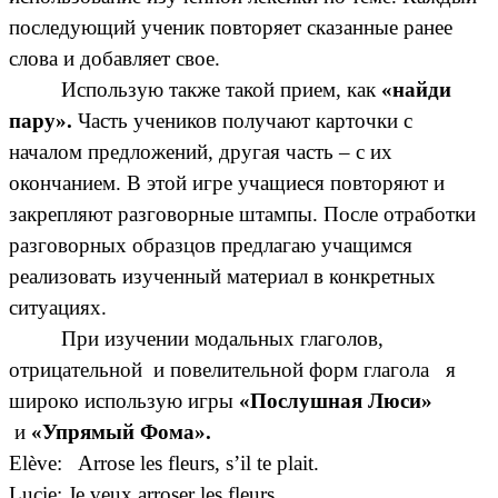
последующий ученик повторяет сказанные ранее
слова и добавляет свое.
Использую также такой прием, как
«найди
пару».
Часть учеников получают карточки с
началом предложений, другая часть – с их
окончанием. В этой игре учащиеся повторяют и
закрепляют разговорные штампы. После отработки
разговорных образцов предлагаю учащимся
реализовать изученный материал в конкретных
ситуациях.
При изучении модальных глаголов,
отрицательной и повелительной форм глагола я
широко использую игры
«Послушная Люси»
и
«Упрямый Фома».
Elève: Arrose les fleurs, s’il te plait.
Lucie: Je veux arroser les fleurs.