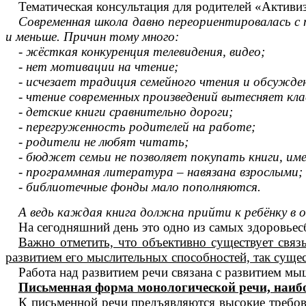
Тематическая консультация для родителей «Активи
Современная школа давно переориентировалась с
и меньше. Причин тому много:
- жёсткая конкуренция телевидения, видео;
- нет мотивации на чтение;
- исчезает традиция семейного чтения и обсужден
- чтение современных произведений вытесняет кла
- детские книги сравнительно дороги;
- перегруженность родителей на работе;
- родители не любят читать;
- бюджет семьи не позволяет покупать книги, им
- программная литература – навязана взрослыми;
- библиотечные фонды мало пополняются.
А ведь каждая книга должна прийти к ребёнку в 
На сегодняшний день это одно из самых здоровьес
Важно отметить, что объективно существует связ
развитием его мыслительных способностей, так суще
Работа над развитием речи связана с развитием мыш
Письменная форма монологической речи, наибо
К письменной речи предъявляются высокие требов