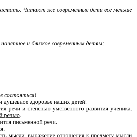
зрастать. Читают же современные дети все меньше
е понятное и близкое современным детям;
не состояться!
 и душевное здоровье наших детей!
ия речи и степенью умственного развития ученика,
ой речью
.
вития письменной речи.
я.
ость мысли, выражение отношения к предмету мысли