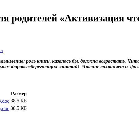
ля родителей «Активизация чт
на
 мышление: роль книги, казалось бы, должна возрастать. Чи
самых здоровьесберегающих занятий! Чтение сохраняет и физи
Размер
38.5 КБ
y.doc
38.5 КБ
y.doc