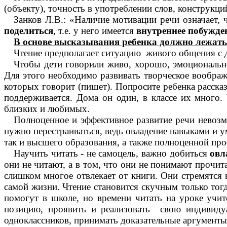
(объекту), точность в употреблении слов, конструкци
Занков Л.В.: «Наличие мотивации речи означает,
поделиться
, т.е. у него имеется
внутреннее побужде
В основе высказывания ребенка должно лежать 
Чтение предполагает ситуацию живого общения с 
Чтобы дети говорили живо, хорошо, эмоционально
Для этого необходимо развивать творческое воображен
которых говорит (пишет). Попросите ребенка рассказ
поддерживается. Дома он один, в классе их много.
близких и любимых.
Полноценное и эффективное развитие речи невозм
нужно перестраиваться, ведь овладение навыками и 
так и высшего образования, а также полноценной пр
Научить читать - не самоцель, важно добиться
овл
они не читают, а в том, что они не понимают прочит
слишком многое отвлекает от книги. Они стремятся
самой жизни. Чтение становится скучным только тог
помогут в школе, но времени читать на уроке учит
позицию, проявить и реализовать свою индивидуал
одноклассников, принимать доказательные аргументы