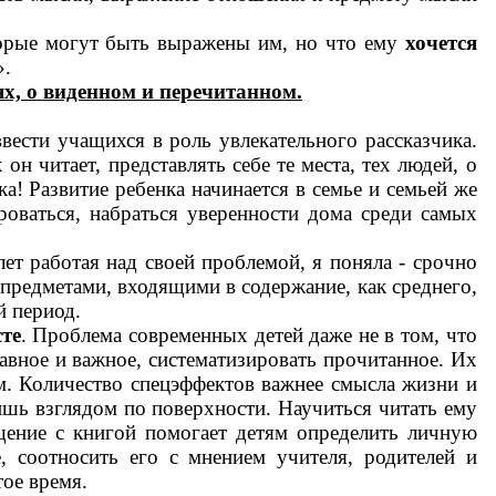
оторые могут быть выражены им, но что ему
хочется
».
х, о виденном и перечитанном.
ести учащихся в роль увлекательного рассказчика.
н читает, представлять себе те места, тех людей, о
а! Развитие ребенка начинается в семье и семьей же
роваться, набраться уверенности дома среди самых
ет работая над своей проблемой, я поняла - срочно
предметами, входящими в содержание, как среднего,
й период.
те
. Проблема современных детей даже не в том, что
лавное и важное, систематизировать прочитанное. Их
м. Количество спецэффектов важнее смысла жизни и
ишь взглядом по поверхности. Научиться читать ему
бщение с книгой помогает детям определить личную
, соотносить его с мнением учителя, родителей и
ое время.