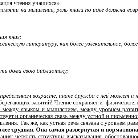
зация чтения учащихся»
 памяти на мышление, роль книги по идее должна во
ия книг;
ссическую литературу, как более увлекательное, боле
еть дома свою библиотеку;
определённом возрасте, иначе дружба с ней может и 
берегающих занятий! Чтение сохраняет и физическое,
ь между языком и мышлением, между уровнем развит
ствует и органическая связь между устной и письменн
ления. Так же, как устная речь связана с уровнем раз
лее трудная. Она самая развернутая и нормативна
ания: четкость структуры высказывания, обоснованн