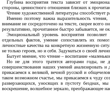
Глубина восприятия текста зависит от эмоцион
стороны, ценностного отношения близких к прочита
Чтение художественной литературы способствует р
Именно поэтому важна выразительность чтения, м
внимание не сосредоточено на тексте, скорее всего 
результативно, прочитанное быстро забывается, не о
Эмоциональный уровень восприятия позволяет р
отдельных фактов, умение сопоставлять их помог
личностные качества на конкретную жизненную ситуа
не только героев, но и себя. Задуматься о своей лич
Бытует мнение, что чтение – воспитание «маленько
Но не для этого тратятся авторами годы, не 
совершенствования наших умений анализировать и 
прикасаемся к великой, вечной русской и общечелов
таком возможном счастье, мы прикасаемся к чуду со
разверзающихся, уносящих в пустоту безднах, мы 
воскрешение, волшебное зеркало, преображающее нас