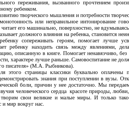
ального переживания, вызванного прочтением произ
нному ребенком.
азвитию творческого мышления и потребности творчес
онотонность или неправильное интонирование говор
он читает его машинально, поверхностно, не вдумываяс
казывает должного влияния на ребенка, становится не
ебенку сопереживать героям, помогает лучше усв
ает ребенку находить связь между явлениями, дел
цию, описанную в книге. Помогает ненавязчиво, без
ности, характере лучше раньше. Самовоспитание не дол
го писателя» (М.А. Рыбникова).
для этого страницы классики буквально оплачены
демонстрировать знания при поступлении в вузы. От
еческой боли, причин у нее достаточно. Мы передае
звучия человеческого сердца красоте природы, любв
творим свои великие и малые миры. И только такое
 и мир вокруг нас.