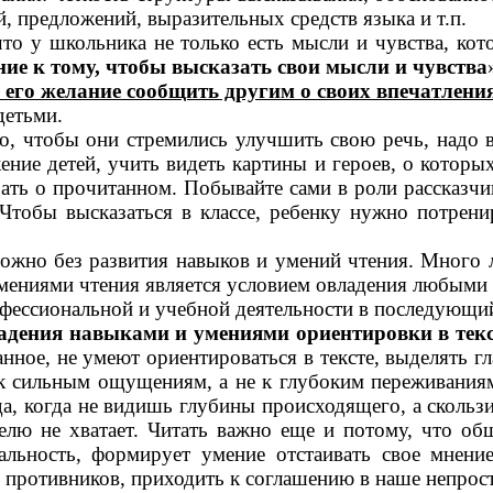
й, предложений, выразительных средств языка и т.п.
 что у школьника не только есть мысли и чувства, к
ние к тому, чтобы высказать свои мысли и чувства
его желание сообщить другим о своих впечатления
детьми.
, чтобы они стремились улучшить свою речь, надо вв
ие детей, учить видеть картины и героев, о которых о
ать о прочитанном. Побывайте сами в роли рассказчик
 Чтобы высказаться в классе, ребенку нужно потрени
ожно без развития навыков и умений чтения. Много л
умениями чтения является условием овладения любыми 
офессиональной и учебной деятельности в последующи
адения навыками и умениями ориентировки в текс
анное, не умеют ориентироваться в тексте, выделять г
 к сильным ощущениям, а не к глубоким переживания
да, когда не видишь глубины происходящего, а скольз
елю не хватает. Читать важно еще и потому, что о
ьность, формирует умение отстаивать свое мнение
 противников, приходить к соглашению в наше непрост