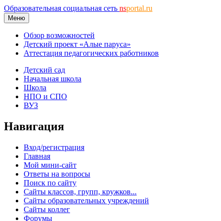
Образовательная социальная сеть
ns
portal.ru
Меню
Обзор возможностей
Детский проект «Алые паруса»
Аттестация педагогических работников
Детский сад
Начальная школа
Школа
НПО и СПО
ВУЗ
Навигация
Вход/регистрация
Главная
Мой мини-сайт
Ответы на вопросы
Поиск по сайту
Сайты классов, групп, кружков...
Сайты образовательных учреждений
Сайты коллег
Форумы