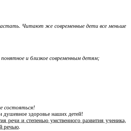
зрастать. Читают же современные дети все меньше
е понятное и близкое современным детям;
не состояться!
 и душевное здоровье наших детей!
ия речи и степенью умственного развития ученика,
ой речью
.