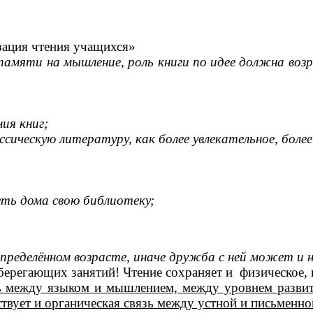
зация чтения учащихся»
 памяти на мышление, роль книги по идее должна во
ия книг;
ссическую литературу, как более увлекательное, боле
еть дома свою библиотеку;
определённом возрасте, иначе дружба с ней может и 
берегающих занятий! Чтение сохраняет и физическое,
ь между языком и мышлением, между уровнем развит
ствует и органическая связь между устной и письменн