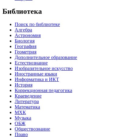
Библиотека
Поиск по библиотеке
Алгебра
Астрономия
Биология
География
Геометрия
Дополнительное образование
Естествознание
Изобразительное искусство
Иностранные языки
Информатика и ИКТ
История
Коррекционная педагогика
Краеведение
Литература
Математика
МХК
Музыка
ОБЖ
Обществознание
Право