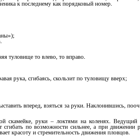
ученика к последнему как порядковый номер.
аны»);
.
няя туловище то влево, то вправо.
равая рука, сгибаясь, скользит по туловищу вверх;
выставить вперед, взяться за руки. Наклонившись, пооч
ой скамейке, руки – локтями на коленях. Ведущий
т сгибать по возможности сильнее, а при движении р
ает красоту и стремительность движения пловцов.