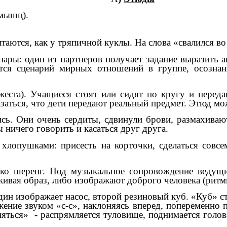
 мышц).
аются, как у тряпичной куклы. На слова «свалился во 
пары: один из партнеров получает задание выразить а
яется сценарий мирных отношений в группе, осозна
 жеста). Учащиеся стоят или сидят по кругу и пере
аться, что дети передают реальный предмет. Этюд мо
сь. Они очень сердиты, сдвинули брови, размахиваю
 ничего говорить и касаться друг друга.
ь хлопушками: присесть на корточки, сделаться совс
лько шеренг. Под музыкальное сопровождение ведущи
кивая образ, либо изображают доброго человека (ритми
один изображает насос, второй резиновый куб. «Куб» с
ение звуком «с-с», наклоняясь вперед, попеременно п
ться» - распрямляется туловище, поднимается голова