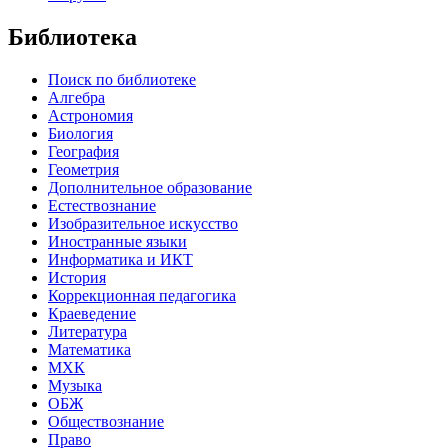
Библиотека
Поиск по библиотеке
Алгебра
Астрономия
Биология
География
Геометрия
Дополнительное образование
Естествознание
Изобразительное искусство
Иностранные языки
Информатика и ИКТ
История
Коррекционная педагогика
Краеведение
Литература
Математика
МХК
Музыка
ОБЖ
Обществознание
Право