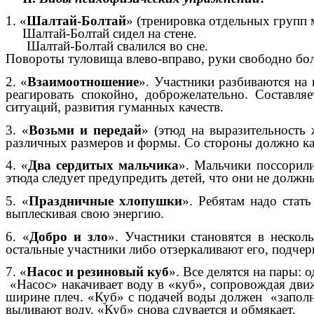
1. «
Шалтай-Болтай
» (тренировка отдельных групп
Шалтай-Болтай сидел на стене.
Шалтай-Болтай свалился во сне.
Повороты туловища влево-вправо, руки свободно болт
2. «
Взаимоотношение
». Участники разбиваются на 
реагировать спокойно, доброжелательно. Составл
ситуаций, развития гуманных качеств.
3. «
Возьми и передай
» (этюд на выразительность
различных размеров и формы. Со стороны должно каз
4. «
Два сердитых мальчика
». Мальчики поссорили
этюда следует предупредить детей, что они не должны
5. «
Праздничные хлопушки
». Ребятам надо стат
выплескивая свою энергию.
6. «
Добро и зло
». Участники становятся в неско
остальные участники либо отзеркаливают его, подчер
7. «
Насос и резиновый куб
». Все делятся на пары: 
«Насос» накачивает воду в «куб», сопровождая движ
ширине плеч. «Куб» с подачей воды должен «заполня
выливают воду. «Куб» снова сдувается и обмякает.