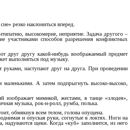
сне» резко наклониться вперед.
нтипатию, высокомерие, неприятие. Задача другого –
ние участниками способов разрешения конфликтных
дают друг другу какой-нибудь воображаемый предмет
жет выполняться под музыку.
т руками, наступают друг на друга. При проведении
ем маленькими. А затем подпрыгнуть высоко-высоко,
й изображает мимикой, жестами, в танце «злодея»,
чная музыка, рок-н-ролл, румба, полька.
тоит, обмякнув всем телом, голова опущена.
однимая и опуская руки, согнутые в локтях. Ноги на
, надуваются щеки. Когда «куб» заполнится, из него