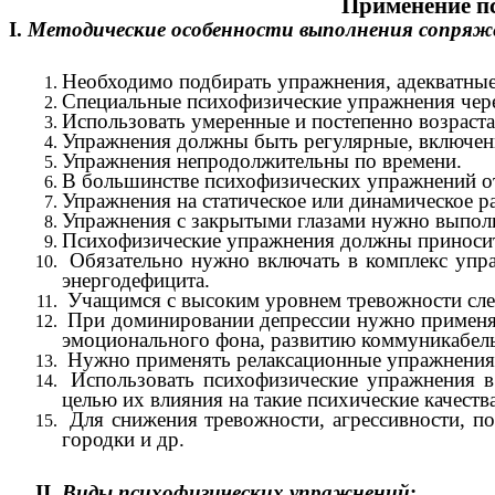
Применение п
I.
Методические особенности
выполнения сопряж
Необходимо подбирать упражнения, адекватные
Специальные психофизические упражнения чер
Использовать умеренные и постепенно возраст
Упражнения должны быть регулярные, включен
Упражнения непродолжительны по времени.
В большинстве психофизических упражнений от
Упражнения на статическое или динамическое р
Упражнения с закрытыми глазами нужно выполн
Психофизические упражнения должны приносит
Обязательно нужно включать в комплекс упра
энергодефицита.
Учащимся с высоким уровнем тревожности сле
При доминировании депрессии нужно применять
эмоционального фона, развитию коммуникабел
Нужно применять релаксационные упражнения 
Использовать психофизические упражнения в 
целью их влияния на такие психические качества
Для снижения тревожности, агрессивности, по
городки и др.
II.
Виды психофизических упражнений