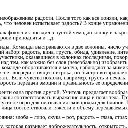
 изображением радости. После того как все поняли, к
 что человек испытывает радость? В конце упражнени
как фокусник посадил в пустой чемодан кошку и закрыл
рови приподняты и т.д.
манды. Команды выстраиваются в две колонны, число у
абор: радость, вина, грусть, обида, удивление, интере
участники, оказавшиеся в колоннах последними, повор
над тем, как можно без слов (невербально) изобразит
о команде оборачиваются и молча, наблюдают за мимик
игнет впереди стоящего игрока, он быстро возвращает
ать. Если чувства похожи, например, грусть и печаль,
корость передачи эмоции и правильность ее определени
ренги одна против другой. Учитель предлагает вообрази
лжны соответствовать выражение лица и позы тела. Г
гусиное перо для смазывания сковородки для блинов. 
 лица соответствовали тяжести и объему передаваемых
я: злоба – лицо, скука – рот, радость – глаза, страх 
у, которая развивает доброжелательность, открытость,