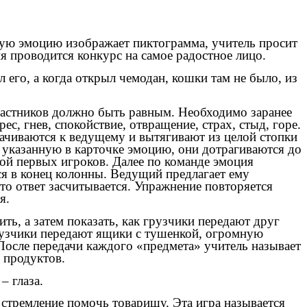
акую эмоцию изображает пиктограмма, учитель просит
я проводится конкурс на самое радостное лицо.
 его, а когда открыл чемодан, кошки там не было, из
частников должно быть равным. Необходимо заранее
с, гнев, спокойствие, отвращение, страх, стыд, горе.
ачиваются к ведущему и вытягивают из целой стопки
ь указанную в карточке эмоцию, они дотрагиваются до
ой первых игроков. Далее по команде эмоция
ся в конец колонны. Ведущий предлагает ему
 то ответ засчитывается. Упражнение повторяется
я.
ть, а затем показать, как грузчики передают друг
рузчики передают ящики с тушенкой, огромную
После передачи каждого «предмета» учитель называет
 продуктов.
– глаза.
 стремление помочь товарищу. Эта игра называется