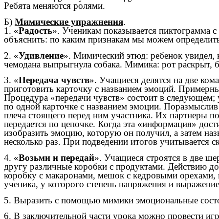
Ребята меняются ролями.
Б)
Мимические упражнения
.
1. «
Радость
». Ученикам показывается пиктограмма с
объяснить: по каким признакам мы можем определить,
2. «
Удивление
». Мимический этюд: ребенок увидел, 
чемодана выпрыгнула собака. Мимика: рот раскрыт, б
3. «
Передача чувств
». Учащиеся делятся на две ко
приготовить карточку с названием эмоций. Примерный н
Процедура «передачи чувств» состоит в следующем; 
по одной карточке с названием эмоции. Поразмыслив 
плеча стоящего перед ним участника. Их партнеры п
передается по цепочке. Когда эта «информация» дост
изобразить эмоцию, которую он получил, а затем назв
несколько раз. При подведении итогов учитывается с
4. «
Возьми и передай
». Учащиеся строятся в две ше
другу различные коробки с продуктами. Действию до
коробку с макаронами, мешок с кедровыми орехами, 
ученика, у которого степень напряжения и выражение
5. Выразить с помощью мимики эмоциональные состояни
6. В заключительной части урока можно провести игр