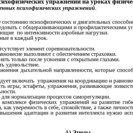
сихофизических упражнений на уроках физиче
енных психофизических упражнений
.
 состоянию психофизических и двигательных способно
едовать с общеразвивающими и профилактическими у
ающие по интенсивности аэробные нагрузки.
ные в каждый урок.
сутствует элемент соревновательности.
авновесие выполняют с обеспечением страховки.
ять только после усвоения с открытыми глазами.
ь удовольствие.
жнения дыхательной направленности, которые способ
дует включать упражнения на координацию и равнове
 игры, эстафеты, упражнения, развивающие ловкость
ьности.
для нормализации процессов саморегуляции.
комплексе физических упражнений на развитие гибко
, как уверенность в себе, спокойствие, а также личнос
вышения адаптации и развития интеллекта нужно исп
:
А
)
Этюды