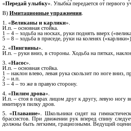
«
Передай улыбку
». Улыбка передается от первого 
В)
Имитационные упражнения
.
1. «
Великаны и карлики
».
И.п. – основная стойка.
1 – 4 – ходьба на носках, руки поднять вверх («велик
5 – 8 – ходьба в приседе, руки на коленях («карлики»)
2. «
Пингвины
».
И.п. – руки вниз, в стороны. Ходьба на пятках, накло
3. «
Насос
».
И.п. – основная стойка.
1 – наклон влево, левая рука скользит по ноге вниз, п
2 – и.п.
3 – 4 – то же в правую сторону.
4. «
Пилим дрова
».
И.п. – стоя в парах лицом друг к другу, левую ногу 
имитируя пилку дров.
5. «
Плавание
». Школьники сидят на гимнастическ
брассистов. При движении рук вперед спину следуе
должны быть легкими, грациозными. Ведущий оценив