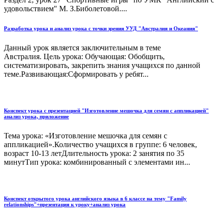
удовольствием" М. З.Биболетовой....
Разработка урока и анализ урока с точки зрения УУД "Австралия и Океания"
Данный урок является заключительным в теме
Австралия. Цель урока: Обучающая: Обобщить,
систематизировать, закрепить знания учащихся по данной
теме.Развивающая:Сформировать у ребят...
Конспект урока с презентацией "Изготовление мешочка для семян с аппликацией"
анализ урока, приложение
Тема урока: «Изготовление мешочка для семян с
аппликацией».Количество учащихся в группе: 6 человек,
возраст 10-13 летДлительность урока: 2 занятия по 35
минутТип урока: комбинированный с элементами ин...
Конспект открытого урока английского языка в 6 классе на тему "Family
relationships"+презентация к уроку+анализ урока