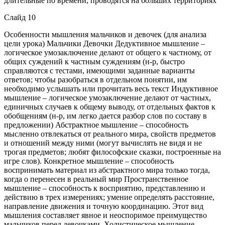
длительные по времени, проводятся на больших территориях
Слайд 10
Особенности мышления мальчиков и девочек (для анализа
цели урока) Мальчики Девочки Дедуктивное мышление –
логическое умозаключение делают от общего к частному, от
общих суждений к частным суждениям (н-р, быстро
справляются с тестами, имеющими заданные варианты
ответов; чтобы разобраться в отдельном понятии, им
необходимо услышать или прочитать весь текст Индуктивное
мышление – логическое умозаключение делают от частных,
единичных случаев к общему выводу, от отдельных фактов к
обобщениям (н-р, им легко дается разбор слов по составу в
предложении) Абстрактное мышление – способность
мысленно отвлекаться от реального мира, свойств предметов
и отношений между ними (могут вычислять не видя и не
трогая предметов; любят философские сказки, построенные на
игре слов). Конкретное мышление – способность
воспринимать материал из абстрактного мира только тогда,
когда о перенесен в реальный мир Пространственное
мышление – способность к восприятию, представлению и
действию в трех измерениях; умение определять расстояние,
направление движения и точную координацию. Этот вид
мышления составляет явное и неоспоримое преимущество
мальчиков перед девочками. Холистическое мышление –