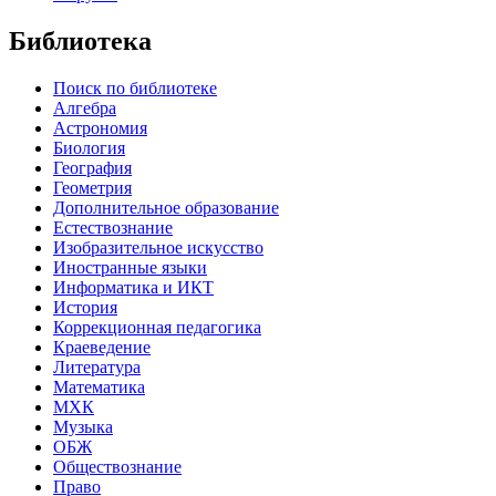
Библиотека
Поиск по библиотеке
Алгебра
Астрономия
Биология
География
Геометрия
Дополнительное образование
Естествознание
Изобразительное искусство
Иностранные языки
Информатика и ИКТ
История
Коррекционная педагогика
Краеведение
Литература
Математика
МХК
Музыка
ОБЖ
Обществознание
Право