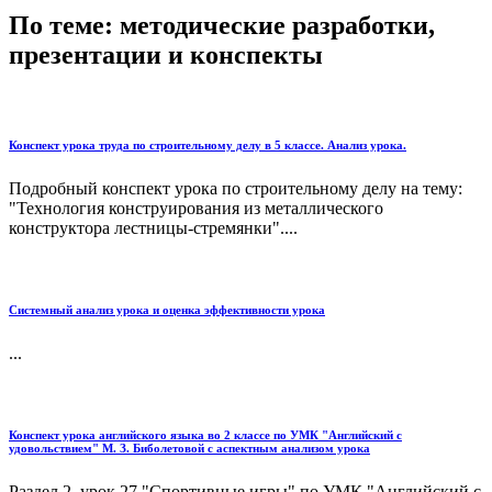
По теме: методические разработки,
презентации и конспекты
Конспект урока труда по строительному делу в 5 классе. Анализ урока.
Подробный конспект урока по строительному делу на тему:
"Технология конструирования из металлического
конструктора лестницы-стремянки"....
Системный анализ урока и оценка эффективности урока
...
Конспект урока английского языка во 2 классе по УМК "Английский с
удовольствием" М. З. Биболетовой с аспектным анализом урока
Раздел 2, урок 27 "Спортивные игры" по УМК "Английский с