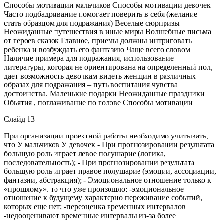
Способы мотивации мальчиков Способы мотивации девочек
Часто подбадривание помогает поверить в себя (желание
стать образцом для подражания) Веселые сюрпризы
Неожиданные путешествия в иные миры Волшебные письма
от героев сказок Главное, приемы должны интриговать
ребенка и возбуждать его фантазию Чаще всего словом
Наличие примера для подражания, использование
литературы, которая не ориентирована на определенный пол,
дает возможность девочкам видеть женщин в различных
образах для подражания – путь воспитания чувства
достоинства. Маленькие подарки Неожиданные праздники
Обьятия , поглаживание по голове Способы мотивации
Слайд 13
При организации проектной работы необходимо учитывать,
что У мальчиков У девочек - При прогнозировании результата
большую роль играет левое полушарие (логика,
последовательность); - При прогнозировании результата
большую роль играет правое полушарие (эмоции, ассоциации,
фантазии, абстракция); - Эмоциональное отношение только к
«прошлому», то что уже произошло; -эмоциональное
отношение к будущему, характерно переживание событий,
которых еще нет; -переоценка временных интервалов
-недооценивают временные интервалы из-за более