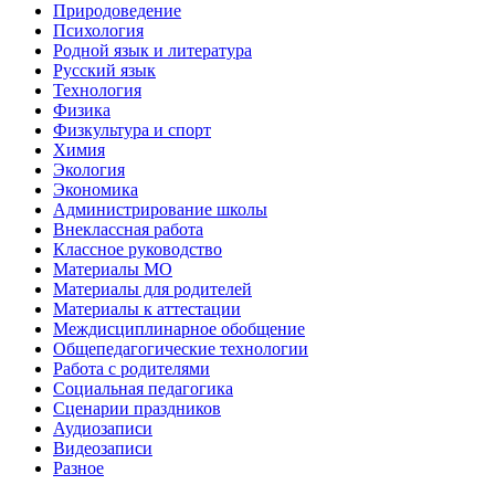
Природоведение
Психология
Родной язык и литература
Русский язык
Технология
Физика
Физкультура и спорт
Химия
Экология
Экономика
Администрирование школы
Внеклассная работа
Классное руководство
Материалы МО
Материалы для родителей
Материалы к аттестации
Междисциплинарное обобщение
Общепедагогические технологии
Работа с родителями
Социальная педагогика
Сценарии праздников
Аудиозаписи
Видеозаписи
Разное