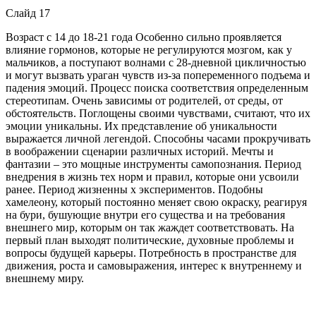
Слайд 17
Возраст с 14 до 18-21 года Особенно сильно проявляется
влияние гормонов, которые не регулируются мозгом, как у
мальчиков, а поступают волнами с 28-дневной цикличностью
и могут вызвать ураган чувств из-за попеременного подъема и
падения эмоций. Процесс поиска соответствия определенным
стереотипам. Очень зависимы от родителей, от среды, от
обстоятельств. Поглощены своими чувствами, считают, что их
эмоции уникальны. Их представление об уникальности
выражается личной легендой. Способны часами прокручивать
в воображении сценарии различных историй. Мечты и
фантазии – это мощные инструменты самопознания. Период
внедрения в жизнь тех норм и правил, которые они усвоили
ранее. Период жизненны х экспериментов. Подобны
хамелеону, который постоянно меняет свою окраску, реагируя
на бури, бушующие внутри его существа и на требования
внешнего мир, которым он так жаждет соответствовать. На
первый план выходят политические, духовные проблемы и
вопросы будущей карьеры. Потребность в пространстве для
движения, роста и самовыражения, интерес к внутреннему и
внешнему миру.