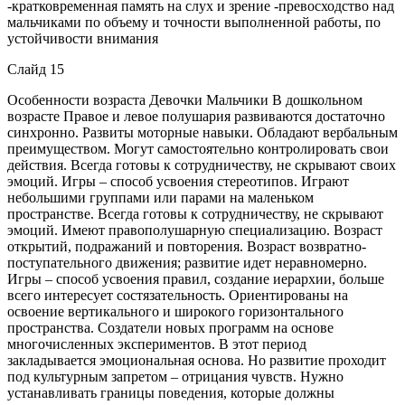
-кратковременная память на слух и зрение -превосходство над
мальчиками по объему и точности выполненной работы, по
устойчивости внимания
Слайд 15
Особенности возраста Девочки Мальчики В дошкольном
возрасте Правое и левое полушария развиваются достаточно
синхронно. Развиты моторные навыки. Обладают вербальным
преимуществом. Могут самостоятельно контролировать свои
действия. Всегда готовы к сотрудничеству, не скрывают своих
эмоций. Игры – способ усвоения стереотипов. Играют
небольшими группами или парами на маленьком
пространстве. Всегда готовы к сотрудничеству, не скрывают
эмоций. Имеют правополушарную специализацию. Возраст
открытий, подражаний и повторения. Возраст возвратно-
поступательного движения; развитие идет неравномерно.
Игры – способ усвоения правил, создание иерархии, больше
всего интересует состязательность. Ориентированы на
освоение вертикального и широкого горизонтального
пространства. Создатели новых программ на основе
многочисленных экспериментов. В этот период
закладывается эмоциональная основа. Но развитие проходит
под культурным запретом – отрицания чувств. Нужно
устанавливать границы поведения, которые должны