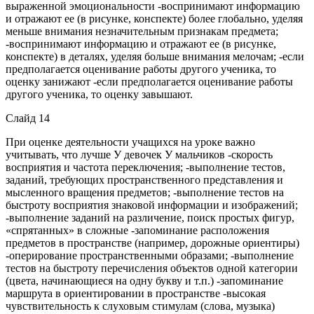
выраженной эмоциональности -воспринимают информацию
и отражают ее (в рисунке, конспекте) более глобально, уделяя
меньше внимания незначительным признакам предмета;
-воспринимают информацию и отражают ее (в рисунке,
конспекте) в деталях, уделяя больше внимания мелочам; -если
предполагается оценивание работы другого ученика, то
оценку занижают -если предполагается оценивание работы
другого ученика, то оценку завышают.
Слайд 14
При оценке деятельности учащихся на уроке важно
учитывать, что лучше У девочек У мальчиков -скорость
восприятия и частота переключения; -выполнение тестов,
заданий, требующих пространственного представления и
мысленного вращения предметов; -выполнение тестов на
быстроту восприятия знаковой информации и изображений;
-выполнение заданий на различение, поиск простых фигур,
«спрятанных» в сложные -запоминание расположения
предметов в пространстве (например, дорожные ориентиры)
-оперирование пространственными образами; -выполнение
тестов на быстроту перечисления объектов одной категории
(цвета, начинающиеся на одну букву и т.п.) -запоминание
маршрута в ориентировании в пространстве -высокая
чувствительность к слуховым стимулам (слова, музыка)