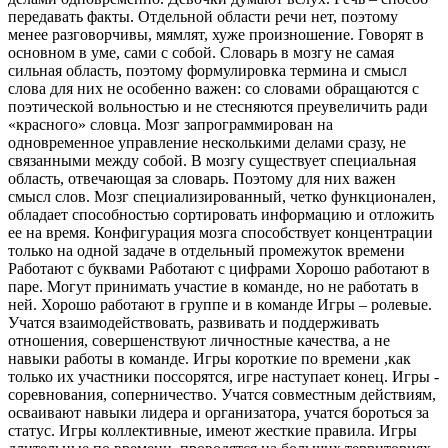
передавать факты. Отдельной области речи нет, поэтому
менее разговорчивы, мямлят, хуже произношение. Говорят в
основном в уме, сами с собой. Словарь в мозгу не самая
сильная область, поэтому формулировка термина и смысл
слова для них не особенно важен: со словами обращаются с
поэтической вольностью и не стесняются преувеличить ради
«красного» словца. Мозг запрограммирован на
одновременное управление несколькими делами сразу, не
связанными между собой. В мозгу существует специальная
область, отвечающая за словарь. Поэтому для них важен
смысл слов. Мозг специализированный, четко функционален,
обладает способностью сортировать информацию и отложить
ее на время. Конфигурация мозга способствует концентрации
только на одной задаче в отдельный промежуток времени
Работают с буквами Работают с цифрами Хорошо работают в
паре. Могут принимать участие в команде, но не работать в
ней. Хорошо работают в группе и в команде Игры – ролевые.
Учатся взаимодействовать, развивать и поддерживать
отношения, совершенствуют личностные качества, а не
навыки работы в команде. Игры короткие по времени ,как
только их участники поссорятся, игре наступает конец. Игры -
соревнования, соперничество. Учатся совместным действиям,
осваивают навыки лидера и организатора, учатся бороться за
статус. Игры коллективные, имеют жесткие правила. Игры