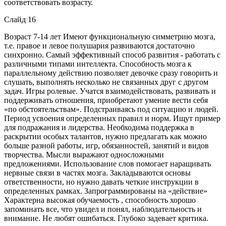
соответствовать возрасту.
Слайд 16
Возраст 7-14 лет Имеют функциональную симметрию мозга,
т.е. правое и левое полушария развиваются достаточно
синхронно. Самый эффективный способ развития - работать с
различными типами интеллекта. Способность мозга к
параллельному действию позволяет девочке сразу говорить и
слушать, выполнять несколько не связанных друг с другом
задач. Игры ролевые. Учатся взаимодействовать, развивать и
поддерживать отношения, приобретают умение вести себя
«по обстоятельствам». Подстраиваясь под ситуацию и людей.
Период усвоения определенных правил и норм. Ищут пример
для подражания и лидерства. Необходима поддержка в
раскрытии особых талантов, нужно предлагать как можно
больше разной работы, игр, обязанностей, занятий и видов
творчества. Мысли выражают односложными
предложениями. Использование слов помогает наращивать
нервные связи в частях мозга. Закладываются основы
ответственности, но нужно давать четкие инструкции в
определенных рамках. Запрограммированы на «действие»
Характерна высокая обучаемость , способность хорошо
запоминать все, что увидел и понял, наблюдательность и
внимание. Не любят ошибаться. Глубоко задевает критика.