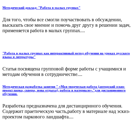
Методический доклад: "Работа в малых группах"
Для того, чтобы все смогли поучаствовать в обсуждении,
высказать свое мнение и помочь друг другу в решении задач,
применяется работа в малых группах....
"Работа в малых группах как интерактивный метод обучения на уроках русского
языка и литературы"
Статья посвящена групповой форме работы с учащимися и
методам обучения в сотрудничестве....
Методическая разработка занятия " «Моя творческая работа (авторский эскиз-
проект парка, сквера, зоны отдыха), работа в материале»."для дистанционного
обучения.
Разработка предназначена для дистанцирнного обучения.
Содержит праетическую часть,работу в материале над эскиз-
проектом паркового ландшафта....