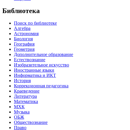
Библиотека
Поиск по библиотеке
Алгебра
Астрономия
Биология
География
Геометрия
Дополнительное образование
Естествознание
Изобразительное искусство
Иностранные языки
Информатика и ИКТ
История
Коррекционная педагогика
Краеведение
Литература
Математика
МХК
Музыка
ОБЖ
Обществознание
Право