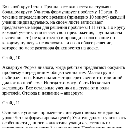
Большой круг I этап. Группа рассаживается на стульях в
большом кругу. Учитель формулирует проблему. I I этап. В
течение определенного времени (примерно 10 минут) каждый
ученик индивидуально, на своем листе записывает
предлагаемые меры для решения проблемы I I I этап. По кругу
каждый ученик зачитывает свои предложения, группа молча
выслушивает ( не критикует) и проводит голосование по
каждому пункту – не включать ли его в общее решение,
которое по мере разговора фиксируется на доске.
Слайд 10
Аквариум Форма диалога, когда ребятам предлагают обсудить
проблему «перед лицом общественности». Малая группа
выбирает того, Кому она может доверить вести тот или иной
диалог по проблеме. Иногда это могут быть Несколько
желающих. Все остальные ученики выступают в роли
зрителей. Отсюда и название – аквариум
Слайд 11
Основные условия применения интерактивных методов на
уроке Четкая формулировка целей; Учитель должен учитывать
особенности данного коллектива учащихся, степень их
готовности к совместной деятельности; Необходимо помнить,