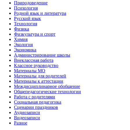
Природоведение
Психология
Родной язык и литература
Русский язык
Технология
Физика
Физкультура и спорт
Химия
Экология
Экономика
Администрирование школы
Внеклассная работа
Классное руководство
Материалы МО
Материалы для родителей
Материалы к аттестации
Междисциплинарное обобщение
Общепедагогические технологии
Работа с родителями
Социальная педагогика
Сценарии праздников
Аудиозаписи
Видеозаписи
Разное