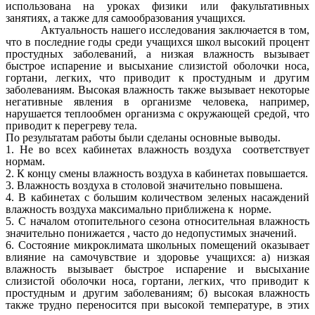
использована на уроках физики или факультативных
занятиях, а также для самообразования учащихся.
Актуальность нашего исследования заключается в том,
что в последние годы среди учащихся школ высокий процент
простудных заболеваний, а низкая влажность вызывает
быстрое испарение и высыхание слизистой оболочки носа,
гортани, легких, что приводит к простудным и другим
заболеваниям. Высокая влажность также вызывает некоторые
негативные явления в организме человека, например,
нарушается теплообмен организма с окружающей средой, что
приводит к перегреву тела.
По результатам работы были сделаны основные выводы.
1. Не во всех кабинетах влажность воздуха соответствует
нормам.
2. К концу смены влажность воздуха в кабинетах повышается.
3. Влажность воздуха в столовой значительно повышена.
4. В кабинетах с большим количеством зеленых насаждений
влажность воздуха максимально приближена к норме.
5. С началом отопительного сезона относительная влажность
значительно понижается , часто до недопустимых значений.
6. Состояние микроклимата школьных помещений оказывает
влияние на самочувствие и здоровье учащихся: а) низкая
влажность вызывает быстрое испарение и высыхание
слизистой оболочки носа, гортани, легких, что приводит к
простудным и другим заболеваниям; б) высокая влажность
также трудно переносится при высокой температуре, в этих