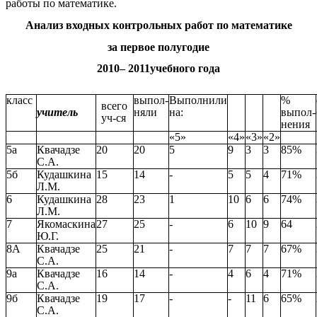
работы по математике.
Анализ входных контрольных работ по математике
за первое полугодие
2010– 2011учебного года
класс
выпол-
Выполнили
%
всего
няли
на:
выпол-
учитель
уч-ся
нения
«5»
«4»
«3»
«2»
5а
Квачадзе
20
20
5
9
3
3
85%
С.А.
5б
Кудашкина
15
14
-
5
5
4
71%
Л.М.
6
Кудашкина
28
23
1
10
6
6
74%
Л.М.
7
Якомаскина
27
25
-
6
10
9
64
Ю.Г.
8А
Квачадзе
25
21
-
7
7
7
67%
С.А.
9а
Квачадзе
16
14
-
4
6
4
71%
С.А.
9б
Квачадзе
19
17
-
-
11
6
65%
С.А.