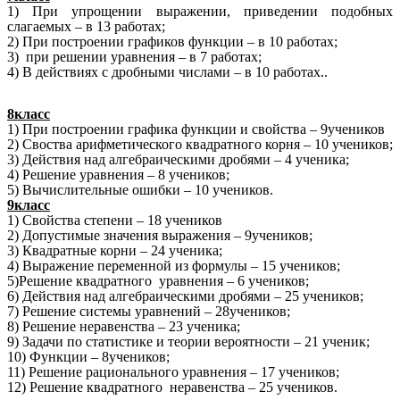
1) При упрощении выражении, приведении подобных
слагаемых – в 13 работах;
2) При построении графиков функции – в 10 работах;
3) при решении уравнения – в 7 работах;
4) В действиях с дробными числами – в 10 работах..
8класс
1) При построении графика функции и свойства – 9учеников
2) Своства арифметического квадратного корня – 10 учеников;
3) Действия над алгебраическими дробями – 4 ученика;
4) Решение уравнения – 8 учеников;
5) Вычислительные ошибки – 10 учеников.
9класс
1) Свойства степени – 18 учеников
2) Допустимые значения выражения – 9учеников;
3) Квадратные корни – 24 ученика;
4) Выражение переменной из формулы – 15 учеников;
5)Решение квадратного уравнения – 6 учеников;
6) Действия над алгебраическими дробями – 25 учеников;
7) Решение системы уравнений – 28учеников;
8) Решение неравенства – 23 ученика;
9) Задачи по статистике и теории вероятности – 21 ученик;
10) Функции – 8учеников;
11) Решение рационального уравнения – 17 учеников;
12) Решение квадратного неравенства – 25 учеников.