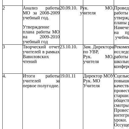
2
Анализ работы
20.09.10.
Рук. МО,
Провед
МО за 2008-2009
учителя
рабо
учебный год.
утверж
планы 
Утверждение
Намече
плана работы МО
на пр
на 2009-2010
учебны
учебный год
3
Творческий отчет
23.10.10.
Зам. Директора
Рекоме
учителей в рамках
по УВР,
исслед
Вавиловских
Рук. МО,
раб
чтений
учителя
школь
конфер
4.
Итоги работы
19.01.11
Директор МОУ
Сцель
учителей за
Рук. МО
повыш
первое полугодие.
Учителя
качест
пров
старши
общест
смотры
Провес
интегр
уроки.
Оссуще