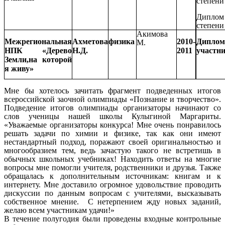
степени
Дипло
степени
Акимова
Межрегиональная
Ахметова
физика
2010-
Диплом
М.
НПК «Дерево
Н.Д.
2011
участн
Земли,на которой
я живу»
Мне бы хотелось зачитать фрагмент подведенных итогов
всероссийской заочной олимпиады «Познание и творчество».
Подведение итогов олимпиады организаторы начинают со
слов ученицы нашей школы Кулыгиной Маргариты.
«Уважаемые организаторы конкурса! Мне очень понравилось
решать задачи по химии и физике, так как они имеют
нестандартный подход, поражают своей оригинальностью и
многообразием тем, ведь зачастую такого не встретишь в
обычных школьных учебниках! Находить ответы на многие
вопросы мне помогли учителя, родственники и друзья. Также
обращалась к дополнительным источникам: книгам и к
интернету. Мне доставило огромное удовольствие проводить
дискуссии по данным вопросам с учителями, высказывать
собственное мнение. С нетерпением жду новых заданий,
желаю всем участникам удачи!»
В течение полугодия были проведены входные контрольные