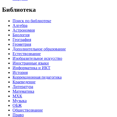
Библиотека
Поиск по библиотеке
Алгебра
Астрономия
Биология
География
Геометрия
Дополнительное образование
Естествознание
Изобразительное искусство
Иностранные языки
Информатика и ИКТ
История
Коррекционная педагогика
Краеведение
Литература
Математика
МХК
Музыка
ОБЖ
Обществознание
Право