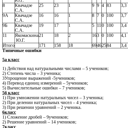
Ю.Г.
8
Квачадзе
25
23
1
9
9
4
83
3,3
С.А.
9А
Квачадзе
16
16
1
8
7
0
100
3,7
С.А.
9Б
Квачадзе
19
17
1
5
11
0
100
3,4
С.А.
11
Якомаскина
21
18
2
16
3
0
100
4,1
Ю.Г.
Итого
171
158
18
69
46
25
84
3,4
Типичные ошибки
5а класс
1) Действия над натуральными числами – 5 учеников;
2) Степень числа – 3 ученика;
3Упрощение выражений -5учеников;
4) Перевод единиц измерений – 5учеников;
5) Вычислительные ошибки – 7 учеников;
5б класс
1) При умножении натуральных чисел – 3 ученика;
2) При делении натуральных чисел – 4 ученика;
3) При решении уравнений – 2 ученика.
6класс
1) Сложение дробей – 9учеников;
2) Решение уравнений – 14 учеников;
7класс