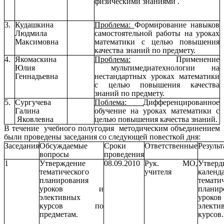
физическими знаниями .
3.
Кудашкина
Проблема:
Формирование навыков
Людмила
самостоятельной работы на уроках
Максимовна
математики с целью повышения
качества знаний по предмету.
4.
Якомаскина
Проблема:
Применение
Юлия
мультимедиатехнологии на
Геннадьевна
нестандартных уроках математики
с целью повышения качества
знаний по предмету.
5.
Сургучева
Поблема:
Дифференцированное
Галина
обучение на уроках математики с
Яковлевна
целью повышения качества знаний.
В течение учебного полугодия методическим объединением
были проведены заседания со следующей повесткой дня:
Заседания
Обсуждаемые
Сроки
Ответственные
Результ
вопросы
проведения
1
Утверждение
08.09.2010
Рук. МО,
Утверд
тематического
учителя
календ
планирования
темати
уроков и
планир
элективных
уро
курсов по
электи
предметам.
курсов.