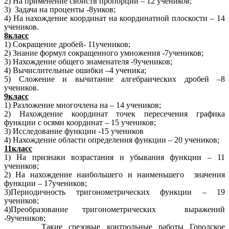
2) На применение свойств пропорции – 12 учеников;
3) Задача на проценты -8уиков;
4) На нахождение координат на координатной плоскости – 14
учеников.
8класс
1) Сокращение дробей- 11учеников;
2) Знание формул сокращенного умножения -7учеников;
3) Нахождение общего знаменателя -9учеников;
4) Вычислительные ошибки –4 ученика;
5) Сложение и вычитание алгебраических дробей –8
учеников.
9класс
1) Разложение многочлена на – 14 учеников;
2) Нахождение координат точек пересечения графика
функции с осями координат – 15 учеников;
3) Исследование функции -15 учеников
4) Нахождение области определения функции – 20 учеников;
11класс
1) На признаки возрастания и убывания функции – 11
учеников;
2) На нахождение наибольшего и наименьшего значения
функции – 17учеников;
3)Периодичность тригонометрических функции – 19
учеников;
4)Преобразование тригонометрических выражений
-9учеников;
Такие срезовые контрольные работы Городское