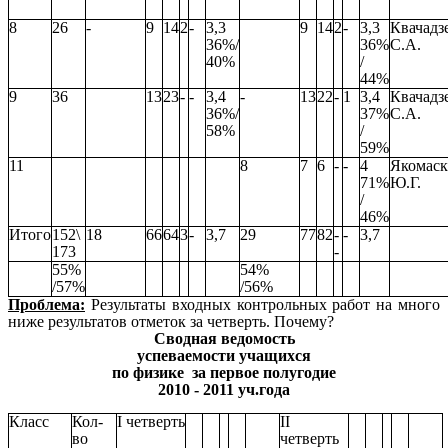
8
26
-
9
14
2
-
3,3
9
14
2
-
3,3
Квачадз
36%/
36%
С.А.
40%
/
44%
9
36
13
23
-
-
3,4
-
13
22
-
1
3,4
Квачадз
36%/
37%
С.А.
58%
/
59%
11
8
7
6
-
-
4
Якомас
71%
Ю.Г.
/
46%
Итого
152\
18
66
64
3
-
3,7
29
77
82
-
-
3,7
173
-
55%
54%
/57%
/56%
Проблема:
Результаты входных контрольных работ на много
ниже результатов отметок за четверть. Почему?
Сводная ведомость
успеваемости учащихся
по физике за первое полугодие
2010 - 2011 уч.года
Класс
Кол-
I четверть
II
во
четверть