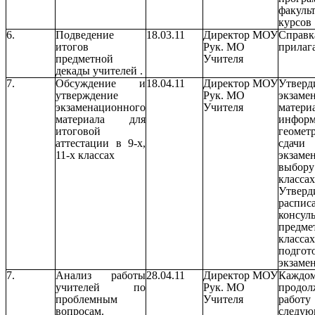
факуль
курсов
6.
Подведение
18.03.11
Директор МОУ
Справк
итогов
Рук. МО
прилаг
предметной
Учителя
декады учителей .
7.
Обсуждение и
18.04.11
Директор МОУ
Утверд
утверждение
Рук. МО
экзаме
экзаменационного
Учителя
мате
материала для
инфор
итоговой
геоме
аттестации в 9-х,
сдачи
11-х классах
экза
выбор
классах
Утверд
распис
консул
предме
класса
подг
экзаме
7.
Анализ работы
28.04.11
Директор МОУ
Каждом
учителей по
Рук. МО
продол
проблемным
Учителя
раб
вопросам.
следу