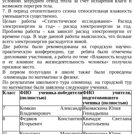
условиях затруднен отвод тепла за счет испарения влаги и
возможен перегрев тела.
7. В период отопительного сезона относительная влажность
уменьшается существенно.
Целью работы «Статистическое исследование» Расход
электроэнергии за год» - расход электроэнергии за год.
Проблема работы – как зависит расход электроэнергии от
времени года. В ходе данной работы выяснилось, что больше
всего электроэнергии расходуется зимой.
Две работы были рекомендованы на городскую научно-
практическую конференцию, где ребята были отмечены
дипломами участников, а работа по теме «Влажность воздуха
и ее влияние на жизнедеятельность человека» получила
призовое место.
В первом полугодии в школе также были проведены
олимпиады по математике и физике.
По результатам школьного тура олимпиад на городской тур
по математике были заявлены следующие ученики.
Класс
ФИО ученика-победителя
ФИО учителя,
(полностью)
подготовившего
ученика (полностью)
7
Комкин Александр
Якомаскина Юлия
Владимирович
Геннадьевна
8
Федяков Константин
Квачадзе Светлана
Игорьевич
Анатольевна
11
Кулыгина Маргарита
Якомаскина Юлия