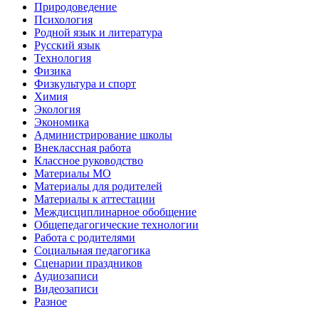
Природоведение
Психология
Родной язык и литература
Русский язык
Технология
Физика
Физкультура и спорт
Химия
Экология
Экономика
Администрирование школы
Внеклассная работа
Классное руководство
Материалы МО
Материалы для родителей
Материалы к аттестации
Междисциплинарное обобщение
Общепедагогические технологии
Работа с родителями
Социальная педагогика
Сценарии праздников
Аудиозаписи
Видеозаписи
Разное