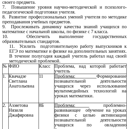
своего предмета.
7. Повышение уровня научно-методической и психолого-
педагогической подготовки учителя.
8. Развитие профессиональных умений учителя по методике
преподавания учебных предметов.
9. Прослеживать динамику качества знаний учащихся по
математике с начальной школы, по физике с 7 класса.
10. Обеспечить выполнение государственных
образовательных стандартов.
11. Усилить подготовительную работу выпускников к
ЕГЭ по математике и физике на дополнительных занятиях.
В течение полугодия каждый учитель работал над своей
методической проблемой.
№
ФИО
Класс
Проблема, над которой работает
учитель
1.
Квачадзе
11
Проблема:
Формирование
Светлана
познавательной деятельности
Анатольевна
учащихся через использование
мультимедийных технологий на
уроках математики.
2.
Ахметова
8Б
Проблема:
проблемно-
Нязиля
развивающее обучение на уроках
Джафяровна
физики с целью активизации
познавательной деятельности
учащихся по овладению