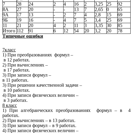
7
28
24
2
4
16
2
3,25
25
92
8А
27
20
-
-
13
7
2,65
0
65
9А
17
13
-
2
7
4
2,8
15
69
9Б
19
16
-
4
7
5
3,4
25
69
11
21
20
4
2
11
3
3,35
30
85
Итого
112
91
6
12
54
20
3,2
20
78
Типичные ошибки
7класс
1) При преобразованиях формул –
в 12 работах.
2) При вычислениях –
в 17 работах.
3) При записи формул –
в 11 работах.
3) При решении качественной задачи –
в 10 работах.
4) При записи физических величин –
в 3 работах.
8 класс
1) При алгебраических преобразованиях формул – в 4
работах.
2) При вычислениях – в 13 работах.
3) При записи формул – в 9 работах.
4) При записи физических величин –