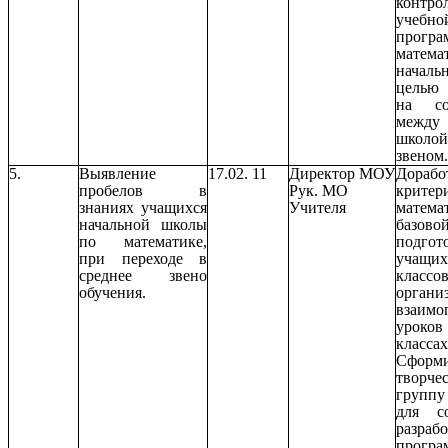
конт
учебно
прогр
мате
началь
целью
на соо
между 
школой
звеном.
5.
Выявление
17.02. 11
Директор МОУ
Дорабо
пробелов в
Рук. МО
крит
знаниях учащихся
Учителя
матема
начальной школы
базово
по математике,
подгот
при переходе в
учащ
среднее звено
классов
обучения.
органи
взаимо
урок
классах
Сформи
творче
группу
для с
разраб
програ