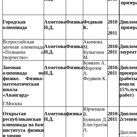
призер
Городская
Ахметова
Физика
Федяков
2010
Диплом
олимпиада
Н.Д.
К.
-
призер
2011
Всероссийская
Акимова
Ахметова
Физика
2010-
Дипло
заочная олимпиада
М.
Н.Д.
2011
лауреат
«Познание и
Кулыгина
творчество»
М.
Комкин А.
Заочная
Ахметова
Физика
2010-
Дипло
Морозов
олимпиада по
Н.Д.
2011
призер
А.
физике. Физико-
(работ
Федяков К.
математическая
вошл
школа
15%лу
«Авангард»
работ)
Г.Москва
Юрченков
Открытая
Ахметова
физика
2010-
Диплом
В.
республиканская
Н.Д.
2011
2степен
Буянкин Д.
олимпиада на базе
Елистратов
А.
института физики
Дипло
и химии