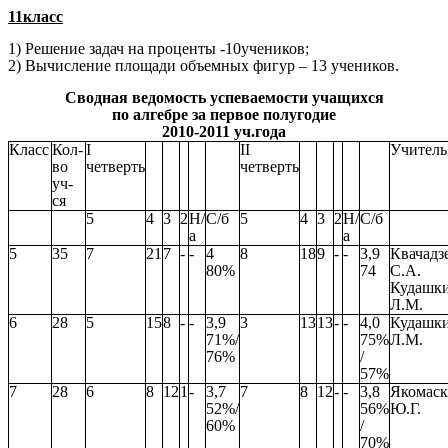
11класс
1) Решение задач на проценты -10учеников;
2) Вычисление площади объемных фигур – 13 учеников.
Сводная ведомость успеваемости учащихся
по алгебре за первое полугодие
2010-2011 уч.года
Класс
Кол-
I
II
Учитель
во
четверть
четверть
уч-
ся
5
4
3
2
Н/
С/б
5
4
3
2
Н/
С/б
а
а
5
35
7
21
7
-
-
4
8
18
9
-
-
3,9
Квачадз
80%
74
С.А.
Кудашк
Л.М.
6
28
5
15
8
-
-
3,9
3
13
13
-
-
4,0
Кудашк
71%/
75%
Л.М.
76%
/
57%
7
28
6
8
12
1
-
3,7
7
8
12
-
-
3,8
Якомас
52%/
56%
Ю.Г.
60%
/
70%