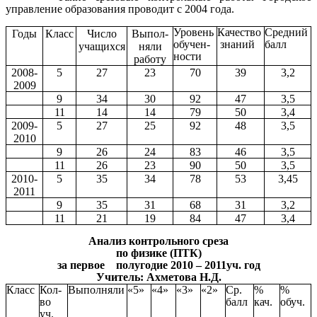
управление образования проводит с 2004 года.
Уровень
Качество
Средний
Годы
Класс
Число
Выпол-
обучен-
знаний
балл
учащихся
няли
ности
работу
2008-
5
27
23
70
39
3,2
2009
9
34
30
92
47
3,5
11
14
14
79
50
3,4
2009-
5
27
25
92
48
3,5
2010
9
26
24
83
46
3,5
11
26
23
90
50
3,5
2010-
5
35
34
78
53
3,45
2011
9
35
31
68
31
3,2
11
21
19
84
47
3,4
Анализ контрольного среза
по физике (ПТК)
за первое полугодие 2010 – 2011уч. год
Учитель: Ахметова Н.Д.
Класс
Кол-
Выполняли
«5»
«4»
«3»
«2»
Ср.
%
%
во
балл
кач.
обуч.
уч.