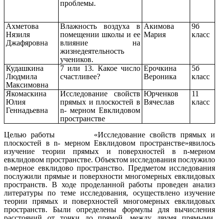
проблемы.
Ахметова
Влажность воздуха в
Акимова
9б
Нязиля
помещении школы и ее
Мария
класс
Джафяровна
влияние на
жизнедеятельность
учеников.
Кудашкина
7 или 13. Какое число
Ерочкина
5б
Людмила
счастливее?
Вероника
класс
Максимовна
Якомаскина
Исследование свойств
Юрченков
11
Юлия
прямых и плоскостей в
Вячеслав
класс
Геннадьевна
n- мерном Евклидовом
пространстве
Целью работы «Исследование свойств прямых и
плоскостей в n- мерном Евклидовом пространстве»явилось
изучение теории прямых и поверхностей в n-мерном
евклидовом пространстве. Объектом исследования послужило
n-мерное евклидово пространство. Предметом исследования
послужили прямые и поверхности многомерных евклидовых
пространств. В ходе проделанной работы проведен анализ
литературы по теме исследования, осуществлено изучение
теории прямых и поверхностей многомерных евклидовых
пространств. Были определены формулы для вычисления
расстояний от точки до прямой, между двумя прямыми,