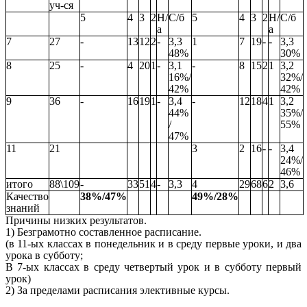
уч-ся
5
4
3
2
Н/
С/б
5
4
3
2
Н/
С/б
а
а
7
27
-
13
12
2
-
3,3
1
7
19
-
-
3,3
48%
30%
8
25
-
4
20
1
-
3,1
-
8
15
2
1
3,2
16%/
32%/
42%
42%
9
36
-
16
19
1
-
3,4
-
12
18
4
1
3,2
44%
35%/
/
55%
47%
11
21
3
2
16
-
-
3,4
24%/
46%
итого
88\109
-
33
51
4
-
3,3
4
29
68
6
2
3,6
Качество
38%/47%
49%/28%
знаний
Причины низких результатов.
1) Безграмотно составленное расписание.
(в 11-ых классах в понедельник и в среду первые уроки, и два
урока в субботу;
В 7-ых классах в среду четвертый урок и в субботу первый
урок)
2) За пределами расписания элективные курсы.