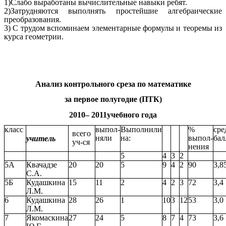
1)Слабо выработаны вычислительные навыки ребят.
2)Затрудняются выполнять простейшие алгебраические
преобразования.
3) С трудом вспоминаем элементарные формулы и теоремы из
курса геометрии.
Анализ контрольного среза по математике
за первое полугодие (ПТК)
2010– 2011учебного года
класс
выпол-
Выполнили
%
сре
всего
няли
на:
выпол-
бал
учитель
уч-ся
нения
5
4
3
2
5А
Квачадзе
20
20
5
9
4
2
90
3,8
С.А.
5Б
Кудашкина
15
11
2
4
2
3
72
3,4
Л.М.
6
Кудашкина
28
26
1
10
3
12
53
3,0
Л.М.
7
Якомаскина
27
24
5
8
7
4
73
3,6