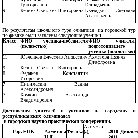
Григорьевна
Геннадьевна
9
Келина Светлана Викторовна
Квачадзе Светлана
Анатольевна
По результатам школьного тура олимпиад на городской тур
по физике были заявлены следующие ученики.
Класс
ФИО ученика-победителя
ФИО учителя,
(полностью)
подготовившего
ученика (полностью)
11
Юрченков Вячеслав Андреевич
Ахметова Нязиля
Джафяровна
9
Келина Светлана Викторовна
8
Федяков Константин
Игорьевич
7
Пинимаскин Вадим
Александрович
7
Комкин Александр
Владимирович
Достижения учителей и учеников на городских и
республиканских олимпиадах
и городской научно практической конференции.
Акимова
Гор. НПК
Ахметова
Физика
2010-
Диплом
М.
Н.Д.
2011