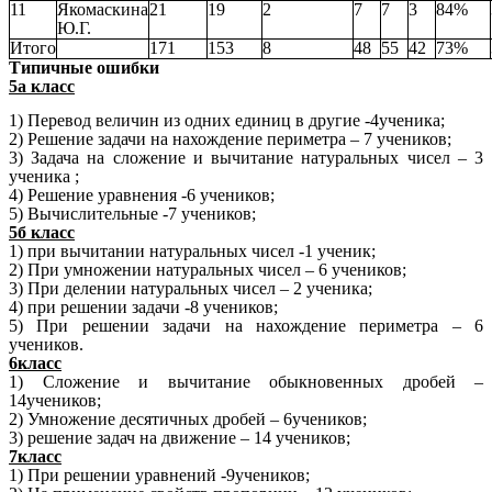
11
Якомаскина
21
19
2
7
7
3
84%
Ю.Г.
Итого
171
153
8
48
55
42
73%
Типичные ошибки
5а класс
1) Перевод величин из одних единиц в другие -4ученика;
2) Решение задачи на нахождение периметра – 7 учеников;
3) Задача на сложение и вычитание натуральных чисел – 3
ученика ;
4) Решение уравнения -6 учеников;
5) Вычислительные -7 учеников;
5б класс
1) при вычитании натуральных чисел -1 ученик;
2) При умножении натуральных чисел – 6 учеников;
3) При делении натуральных чисел – 2 ученика;
4) при решении задачи -8 учеников;
5) При решении задачи на нахождение периметра – 6
учеников.
6класс
1) Сложение и вычитание обыкновенных дробей –
14учеников;
2) Умножение десятичных дробей – 6учеников;
3) решение задач на движение – 14 учеников;
7класс
1) При решении уравнений -9учеников;