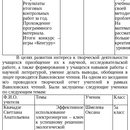
Результаты
учебны
итоговых
своей
контрольных
методи
работ за год.
пробле
Прохождение
На 
программного
матема
материала.
рассма
Итоги конкурс –
боль
игры «Кенгуру»
креати
уровня
В целях развития интереса к творческой деятельности
учащихся приобщение их к научной, исследовательской
работе, а также формирования у учащихся навыков работы с
научной литературой, умение делать выводы, обобщения в
лицее проводятся Вавиловские чтения. На одном из заседании
м/о проводился творческий отчет учителей в рамках
Вавиловских чтений. Были заслушены следующие ученики
по следующим темам:
Ф.И.О.
Темы
Ученик
Класс
учителя
Квачадзе
Эффективное
Шмелева
5а
Светлана
использование
Оксана
класс
Анатольевна
электроэнергии – ключ
к успешному решению
экологической