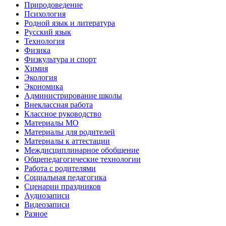
Природоведение
Психология
Родной язык и литература
Русский язык
Технология
Физика
Физкультура и спорт
Химия
Экология
Экономика
Администрирование школы
Внеклассная работа
Классное руководство
Материалы МО
Материалы для родителей
Материалы к аттестации
Междисциплинарное обобщение
Общепедагогические технологии
Работа с родителями
Социальная педагогика
Сценарии праздников
Аудиозаписи
Видеозаписи
Разное