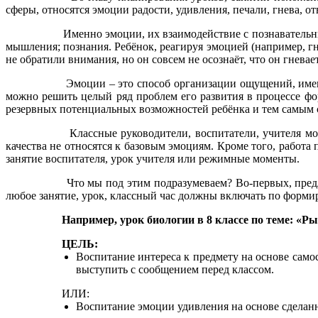
сферы, относятся эмоции радости, удивления, печали, гнева, от
Именно эмоции, их взаимодействие с познавательным
мышления; познания. Ребёнок, реагируя эмоцией (например, гнев
не обратили внимания, но он совсем не осознаёт, что он гневает
Эмоции – это способ организации ощущений, имеющих
можно решить целый ряд проблем его развития в процессе ф
резервных потенциальных возможностей ребёнка и тем самым с
Классные руководители, воспитатели, учителя могут в
качества не относятся к базовым эмоциям. Кроме того, рабо
занятие воспитателя, урок учителя или режимные моменты.
Что мы под этим подразумеваем? Во-первых, предлагае
любое занятие, урок, классный час должны включать по форми
Например, урок биологии в 8 классе по теме: «Р
ЦЕЛЬ:
Воспитание интереса к предмету на основе само
выступить с сообщением перед классом.
ИЛИ:
Воспитание эмоции удивления на основе сделан