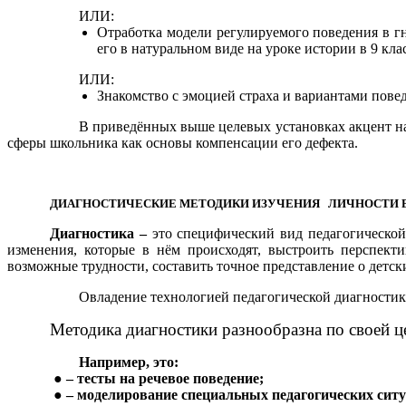
ИЛИ:
Отработка модели регулируемого поведения в гн
его в натуральном виде на уроке истории в 9 клас
ИЛИ:
Знакомство с эмоцией страха и вариантами повед
В приведённых выше целевых установках акцент на уро
сферы школьника как основы компенсации его дефекта.
ДИАГНОСТИЧЕСКИЕ МЕТОДИКИ ИЗУЧЕНИЯ ЛИЧНОСТИ В
Диагностика –
это специфический вид педагогической
изменения, которые в нём происходят, выстроить перспект
возможные трудности, составить точное представление о детс
Овладение технологией педагогической диагностики п
Методика диагностики разнообразна по своей ц
Например, это:
● – тесты на речевое поведение;
● – моделирование специальных педагогических сит