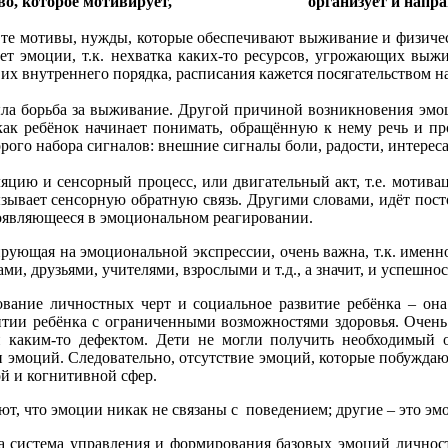
вство, которое мотивирует, организует и направляе
 мотивы, нужды, которые обеспечивают выживание и физическо
ает эмоции, т.к. нехватка каких-то ресурсов, угрожающих выж
их внутреннего порядка, расписания кажется посягательством на
орьба за выживание. Другой причиной возникновения эмоций
, как ребёнок начинает понимать, обращённую к нему речь и пр
го набора сигналов: внешние сигналы боли, радости, интереса
 и сенсорный процесс, или двигательный акт, т.е. мотивация
 вызывает сенсорную обратную связь. Другими словами, идёт по
оявляющееся в эмоциональном реагировании.
ая на эмоциональной экспрессии, очень важна, т.к. именно о
, друзьями, учителями, взрослыми и т.д., а значит, и успешнос
 личностных черт и социальное развитие ребёнка – она ск
тии ребёнка с ограниченными возможностями здоровья. Очень м
й каким-то дефектом. Дети не могли получить необходимый 
 эмоций. Следовательно, отсутствие эмоций, которые побуждаю
ой и когнитивной сфер.
, что эмоции никак не связаны с поведением; другие – это эм
истема управления и формирования базовых эмоций личност