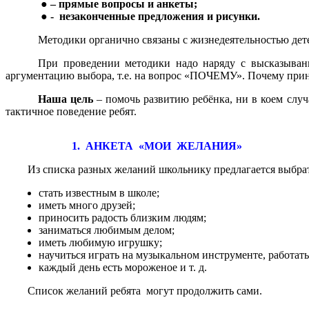
● – прямые вопросы и анкеты;
● - незаконченные предложения и рисунки.
Методики органично связаны с жизнедеятельностью дете
При проведении методики надо наряду с высказывани
аргументацию выбора, т.е. на вопрос «ПОЧЕМУ». Почему приня
Наша цель
– помочь развитию ребёнка, ни в коем случ
тактичное поведение ребят.
1. АНКЕТА «МОИ ЖЕЛАНИЯ»
Из списка разных желаний школьнику предлагается выбрат
стать известным в школе;
иметь много друзей;
приносить радость близким людям;
заниматься любимым делом;
иметь любимую игрушку;
научиться играть на музыкальном инструменте, работат
каждый день есть мороженое и т. д.
Список желаний ребята могут продолжить сами.