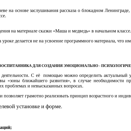
еве на основе заслушивания рассказа о блокадном Ленинграде, 
се.
ения на материале сказки «Маша и медведь» в начальном классе
ке делается не на усвоение программного материала, что имее
ОСПИТАННИКА ДЛЯ СОЗДАНИЯ ЭМОЦИОНАЛЬНО - ПСИХОЛОГИЧ
 деятельности. С её помощью можно определить актуальный ур
ивы «зоны ближайшего развития», в случае необходимости пр
ких проблемах и невысказанных вопросах.
озволяет грамотно реализовать принцип возрастного и индиви
елевой установке и форме.
уаций;