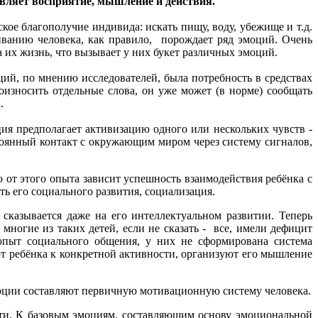
т восприятие, мышление и действия.
е благополучие индивида: искать пищу, воду, убежище и т.д.
иванию человека, как правило, порождает ряд эмоций. Очень
 их жизнь, что вызывает у них букет различных эмоций.
, по мнению исследователей, была потребность в средствах
оизносить отдельные слова, он уже может (в норме) сообщать
.
 предполагает активизацию одного или нескольких чувств -
стоянный контакт с окружающим миром через систему сигналов,
т этого опыта зависит успешность взаимодействия ребёнка с
ть его социального развития, социализация.
азывается даже на его интеллектуальном развитии. Теперь
ногие из таких детей, если не сказать - все, имели дефицит
опыт социального общения, у них не сформирована система
т ребёнка к конкретной активности, организуют его мышление
оции составляют первичную мотивационную систему человека.
и. К базовым эмоциям, составляющим основу эмоциональной