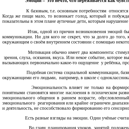
Эмоции – это нечто, что переживается как чу
К базовым, т.е. основным потребностям относятся те
Когда же пищи мало, то возникает голод, который и побужд
показательны в этом плане аутичные дети, которым нарушение 
Итак, одной из причин возникновения эмоций была б
коммуникации. Ни для кого не секрет, что за долго до того
окружающим о своём внутреннем состоянии с помощью некоторо
Мотивация обычно имеет два компонента: стимуляцию
зрения, слуха, осязания, вкуса. Или некое событие, которое
вызывающих первоначально какое-то ощущение у ребёнка, пр
Подобная система социальной коммуникации, базирующ
окружающими его людьми, например, в школе с одноклассниками
Эмоциональность влияет не только на формирование
понятными становятся многие наслоения в психическом разви
эмоционального общения в раннем возрасте, обусловленны
эмоционального реагирования или крайне ограничен диапазон
и деятельность, не способствовало формированию его сенсорн
Есть разные взгляды на эмоции. Одни учёные считают
Во главу планирования уроков, занятий положена с