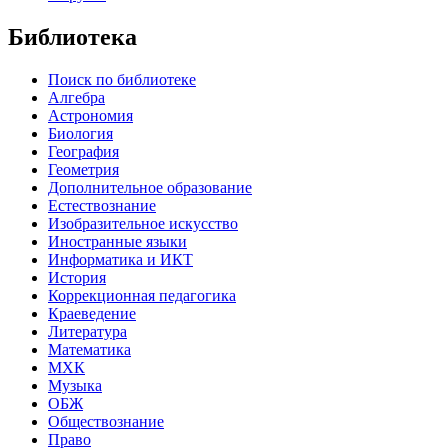
Библиотека
Поиск по библиотеке
Алгебра
Астрономия
Биология
География
Геометрия
Дополнительное образование
Естествознание
Изобразительное искусство
Иностранные языки
Информатика и ИКТ
История
Коррекционная педагогика
Краеведение
Литература
Математика
МХК
Музыка
ОБЖ
Обществознание
Право