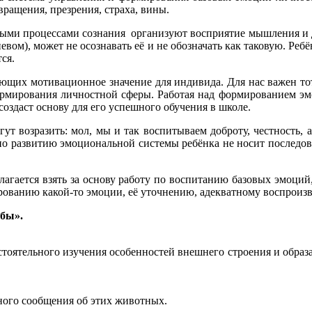
вращения, презрения, страха, вины.
и процессами сознания организуют восприятие мышления и дея
ом), может не осознавать её и не обозначать как таковую. Ребён
ся.
 мотивационное значение для индивида. Для нас важен тот ф
ормирования личностной сферы. Работая над формированием эмо
оздаст основу для его успешного обучения в школе.
озразить: мол, мы и так воспитываем доброту, честность, акк
та по развитию эмоциональной системы ребёнка не носит послед
тся взять за основу работу по воспитанию базовых эмоций, к
рованию какой-то эмоции, её уточнению, адекватному воспроизв
ыбы».
стоятельного изучения особенностей внешнего строения и образ
ного сообщения об этих животных.