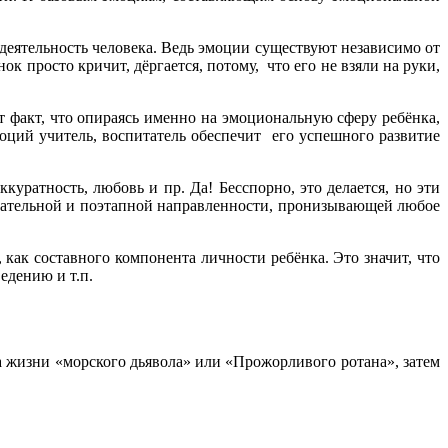
тельность человека. Ведь эмоции существуют независимо от
ок просто кричит, дёргается, потому, что его не взяли на руки,
акт, что опираясь именно на эмоциональную сферу ребёнка,
ций учитель, воспитатель обеспечит его успешного развитие
уратность, любовь и пр. Да! Бесспорно, это делается, но эти
овательной и поэтапной направленности, пронизывающей любое
ак составного компонента личности ребёнка. Это значит, что
едению и т.п.
а жизни «морского дьявола» или «Прожорливого ротана», затем