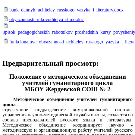
bank_dannyh_uchiteley_russkogo_yazyka_i_literatury.docx
obyazannosti_rukovoditelya_shmo.doc
spisok_pedagogicheskih_rabotnikov_proshedshih_kursy_povysheniya
funkcionalnye_obyazannosti_uchiteley_russkogo_yazyka_i_litera
Предварительный просмотр:
Положение о методическом объединении
учителей гуманитарного цикла
МБОУ Жердевской СОШ № 2
Методическое объединение учителей гуманитарного
цикла
–
структурное подразделение внутришкольной системы
управления научно-методической службы школы, создается из
состава преподавателей русского языка и литературы.
Методическое объединение координирует научно -
методическую и организационную работу учителей русского