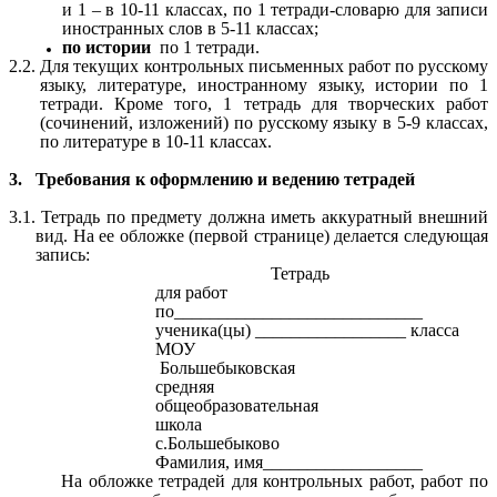
и 1 – в 10-11 классах, по 1 тетради-словарю для записи
иностранных слов в 5-11 классах;
по истории
по 1 тетради.
2.2.
Для текущих контрольных письменных работ по русскому
языку, литературе, иностранному языку, истории по 1
тетради. Кроме того, 1 тетрадь для творческих работ
(сочинений, изложений) по русскому языку в 5-9 классах,
по литературе в 10-11 классах.
3.
Требования к оформлению и ведению тетрадей
3.1. Тетрадь по предмету должна иметь аккуратный внешний
вид. На ее обложке (первой странице) делается следующая
запись:
Тетрадь
для работ
по____________________________
ученика(цы) _________________ класса
МОУ
Большебыковская
средняя
общеобразовательная
школа
с.Большебыково
Фамилия, имя__________________
На обложке тетрадей для контрольных работ, работ по