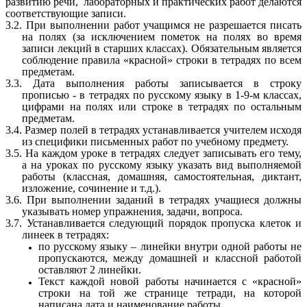
развитию речи, лабораторных и практических работ делаются
соответствующие записи.
3.2. При выполнении работ учащимся не разрешается писать
на полях (за исключением пометок на полях во время
записи лекций в старших классах). Обязательным является
соблюдение правила «красной» строки в тетрадях по всем
предметам.
3.3. Дата выполнения работы записывается в строку
прописью - в тетрадях по русскому языку в 1-9-м классах,
цифрами на полях или строке в тетрадях по остальным
предметам.
3.4. Размер полей в тетрадях устанавливается учителем исходя
из специфики письменных работ по учебному предмету.
3.5. На каждом уроке в тетрадях следует записывать его тему,
а на уроках по русскому языку указать вид выполняемой
работы (классная, домашняя, самостоятельная, диктант,
изложение, сочинение и т.д.).
3.6. При выполнении заданий в тетрадях учащиеся должны
указывать номер упражнения, задачи, вопроса.
3.7. Устанавливается следующий порядок пропуска клеток и
линеек в тетрадях:
по русскому языку – линейки внутри одной работы не
пропускаются, между домашней и классной работой
оставляют 2 линейки.
Текст каждой новой работы начинается с «красной»
строки на той же странице тетради, на которой
написана дата и наименование работы.