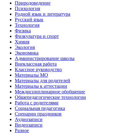
Природоведение
Психология
Родной язык и литература
Русский язык
Технология
Физика
Физкультура и спорт
Химия
Экология
Экономика
Администрирование школы
Внеклассная работа
Классное руководство
Материалы МО
Материалы для родителей
Материалы к аттестации
Междисциплинарное обобщение
Общепедагогические технологии
Работа с родителями
Социальная педагогика
Сценарии праздников
Аудиозаписи
Видеозаписи
Разное