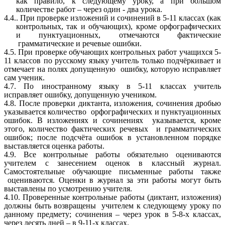
как правило, к следующему уроку, а при большом
количестве работ – через один - два урока.
4.4.. При проверке изложений и сочинений в 5-11 классах (как
контрольных, так и обучающих), кроме орфографических
и пунктуационных, отмечаются фактические
грамматические и речевые ошибки.
4.5. При проверке обучающих контрольных работ учащихся 5-
11 классов по русскому языку учитель только подчёркивает и
отмечает на полях допущенную ошибку, которую исправляет
сам ученик.
4.7. По иностранному языку в 5-11 классах учитель
исправляет ошибку, допущенную учеником.
4.8. После проверки диктанта, изложения, сочинения дробью
указывается количество орфографических и пунктуационных
ошибок. В изложениях и сочинениях указывается, кроме
этого, количество фактических речевых и грамматических
ошибок; после подсчёта ошибок в установленном порядке
выставляется оценка работы.
4.9. Все контрольные работы обязательно оцениваются
учителем с занесением оценок в классный журнал.
Самостоятельные обучающие письменные работы также
оцениваются. Оценки в журнал за эти работы могут быть
выставлены по усмотрению учителя.
4.10. Проверенные контрольные работы (диктант, изложения)
должны быть возвращены учителем к следующему уроку по
данному предмету; сочинения – через урок в 5-8-х классах,
через десять дней – в 9-11-х классах.