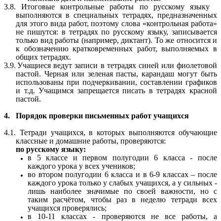
3.8. Итоговые контрольные работы по русскому языку
выполняются в специальных тетрадях, предназначенных
для этого вида работ, поэтому слова «контрольная работа»
не пишутся: в тетрадях по русскому языку, записывается
только вид работы (например, диктант). То же относится и
к обозначению кратковременных работ, выполняемых в
общих тетрадях.
3.9.
Учащиеся ведут записи в тетрадях синей или фиолетовой
пастой. Черная или зеленая пасты, карандаш могут быть
использованы при подчеркивании, составлении графиков
и т.д. Учащимся запрещается писать в тетрадях красной
пастой.
4.
Порядок проверки письменных работ учащихся
4.1. Тетради учащихся, в которых выполняются обучающие
классные и домашние работы, проверяются:
по русскому языку:
в 5 классе и первом полугодии 6 класса - после
каждого урока у всех учеников;
во втором полугодии 6 класса и в 6-9 классах – после
каждого урока только у слабых учащихся, а у сильных -
лишь наиболее значимые по своей важности, но с
таким расчётом, чтобы раз в неделю тетради всех
учащихся проверялись;
в 10-11 классах - проверяются не все работы, а