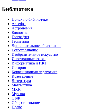
Библиотека
Поиск по библиотеке
Алгебра
Астрономия
Биология
География
Геометрия
Дополнительное образование
Естествознание
Изобразительное искусство
Иностранные языки
Информатика и ИКТ
История
Коррекционная педагогика
Краеведение
Литература
Математика
МХК
Музыка
ОБЖ
Обществознание
Право