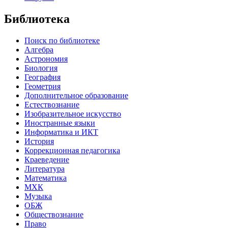
Библиотека
Поиск по библиотеке
Алгебра
Астрономия
Биология
География
Геометрия
Дополнительное образование
Естествознание
Изобразительное искусство
Иностранные языки
Информатика и ИКТ
История
Коррекционная педагогика
Краеведение
Литература
Математика
МХК
Музыка
ОБЖ
Обществознание
Право