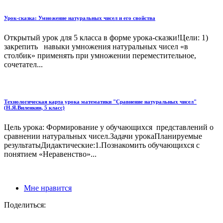
Урок-сказка: Умножение натуральных чисел и его свойства
Открытый урок для 5 класса в форме урока-сказки!Цели: 1)
закрепить навыки умножения натуральных чисел «в
столбик» применять при умножении переместительное,
сочетател...
Технологическая карта урока математики "Сравнение натуральных чисел"
(Н.Я.Виленкин, 5 класс)
Цель урока: Формирование у обучающихся представлений о
сравнении натуральных чисел.Задачи урокаПланируемые
результатыДидактические:1.Познакомить обучающихся с
понятием «Неравенство»...
Мне нравится
Поделиться: