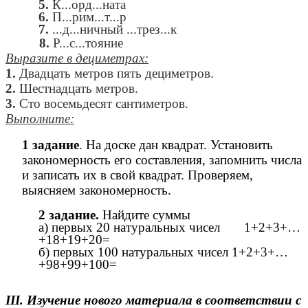
5.
К...орд...ната
6.
П...рим...т...р
7.
...д...ничный ...трез...к
8.
Р...с...тояние
Выразите в дециметрах:
1.
Двадцать метров пять дециметров.
2.
Шестнадцать метров.
3.
Сто восемьдесят сантиметров.
Выполните:
1 задание
. На доске дан квадрат. Установить
закономерность его составления, запомнить числа
и записать их в свой квадрат.
Проверяем,
выясняем закономерность.
2 задание.
Найдите суммы
а) первых 20 натуральных чисел 1+2+3+…
+18+19+20=
б) первых 100 натуральных чисел 1+2+3+…
+98+99+100=
III. Изучение нового материала в соответствии с