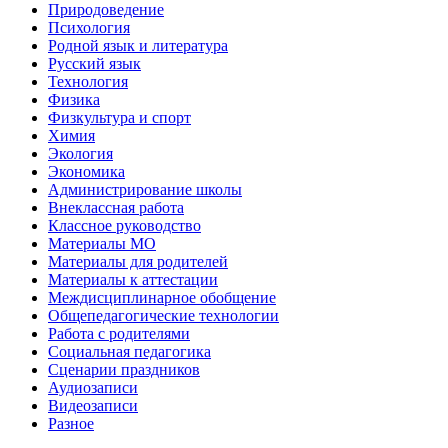
Природоведение
Психология
Родной язык и литература
Русский язык
Технология
Физика
Физкультура и спорт
Химия
Экология
Экономика
Администрирование школы
Внеклассная работа
Классное руководство
Материалы МО
Материалы для родителей
Материалы к аттестации
Междисциплинарное обобщение
Общепедагогические технологии
Работа с родителями
Социальная педагогика
Сценарии праздников
Аудиозаписи
Видеозаписи
Разное