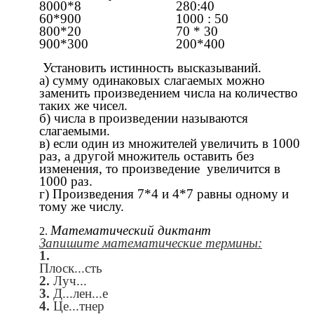
8000*8 280:40
60*900 1000 : 50
800*20 70 * 30
900*300 200*400
Установить истинность высказываний.
а) сумму одинаковых слагаемых можно
заменить произведением числа на количество
таких же чисел.
б) числа в произведении называются
слагаемыми.
в) если один из множителей увеличить в 1000
раз, а другой множитель оставить без
изменения, то произведение увеличится в
1000 раз.
г) Произведения 7*4 и 4*7 равны одному и
тому же числу.
Математический диктант
Запишите математические термины:
1.
Плоск...сть
2.
Луч...
3.
Д...лен...е
4.
Це...тнер