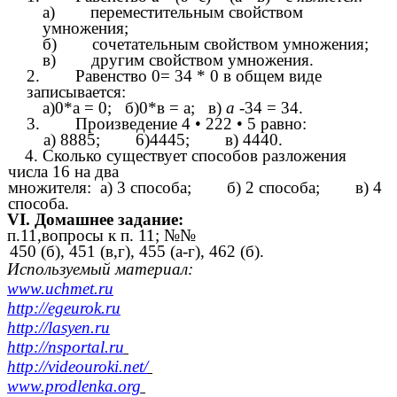
а) переместительным свойством
умножения;
б) сочетательным свойством умножения;
в) другим свойством умножения.
2. Равенство 0= 34 * 0 в общем виде
записывается:
а)0*а = 0; б)0*в = а; в)
а
-34 = 34.
3. Произведение 4 • 222 • 5 равно:
а) 8885; 6)4445; в) 4440.
4. Сколько существует способов разложения
числа 16 на два
множителя: а) 3 способа; б) 2 способа; в) 4
способа.
VI. Домашнее задание:
п.11,вопросы к п. 11; №№
450 (б), 451 (в,г), 455 (а-г), 462 (б).
Используемый материал:
www.uchmet.ru
http://egeurok.ru
http://lasyen.ru
http://nsportal.ru
http://videouroki.net/
www.prodlenka.org