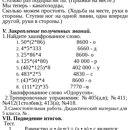
Столько раз подпрыгни ты. (Прыжки на месте.)
Мы теперь - канатоходцы,
Сколько можем простоять. (Ходьба на месте, руки в
стороны. Ступни ног на одной линии, одна впереди
другой, руки в стороны.)
V. Закрепление полученных знаний.
1.Найдите зашифрованное слово.
50*(2*86) 8600 - о
4*5*333 6660 - д
25*86*4 8600- о
125*(4*80) 40 000 - р
(402*125)*8 402 000 – у
483*2*5 4830 – с
(43*50)*4 8600 - о
(111*2)*35 7770 –в
Зашифрованное слово «Одорусов».
2.Тренировочные упражнения: №405(а,в); №411;
№412(1столбик); 413(а); №418.
3.
Самостоятельная работа. Дидактический материал для
5 класса, № .
VII. Подведение итогов.
Тест.
1. Равенство
а • (в
•с) = (а • в) • с является: