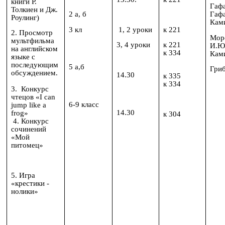
книги Р.
Гафа
Толкиен и Дж.
2 a, б
Гафа
Роулинг)
Кам
3 кл
1, 2 уроки
к 221
2. Просмотр
Мор
мультфильма
3, 4 уроки
к 221
И.Ю
на английском
к 334
Кам
языке с
последующим
5 а,б
Гри
обсуждением.
14.30
к 335
к 334
3. Конкурс
чтецов «I can
6-9 класс
jump like a
14.30
frog»
к 304
4. Конкурс
сочинений
«Мой
питомец»
5. Игра
«крестики -
нолики»