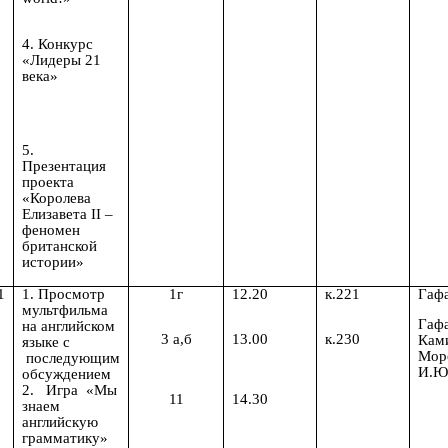
4. Конкурс
«Лидеры 21
века»
5.
Презентация
проекта
«Королева
Елизавета II –
феномен
британской
истории»
1
1. Просмотр
1г
12.20
к.221
Гафа
мультфильма
Гафа
на английском
3 а,б
13.00
к.230
Кам
языке с
Мор
последующим
И.Ю
обсуждением
2. Игра «Мы
11
14.30
знаем
английскую
грамматику»