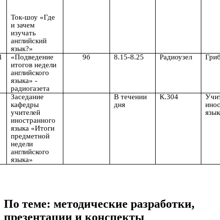
Ток-шоу «Где
и зачем
изучать
английский
язык?»
1
«Подведение
9б
8.15-8.25
Радиоузел
Гри
итогов недели
английского
языка» -
радиогазета
2
Заседание
В течении
К.304
Учи
кафедры
дня
ино
учителей
язык
иностранного
языка «Итоги
предметной
недели
английского
языка»
По теме: методические разработки,
презентации и конспекты