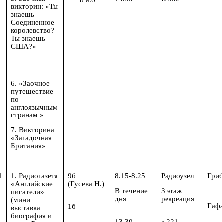
викторин: «Ты
знаешь
Соединенное
королевство?
Ты знаешь
США?»
6. «Заочное
путешествие
по
англоязычным
странам »
7. Викторина
«Загадочная
Британия»
1
1. Радиогазета
9б
8.15-8.25
Радиоузел
Гри
«Английские
(Гусева Н.)
В течение
3 этаж
писатели»
дня
рекреация
(мини
Гафа
1б
выставка
биография и
13.30.
к 221