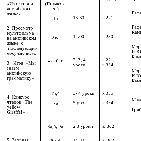
«Из истории
(Полякова
английского
А.)
Гафа
языка»
13.30.
к.221
1а
Гафа
2. Просмотр
Кам
мультфильма
14.00
к.230
3 кл
на английском
языке с
Мор
последующим
И.Ю
обсуждением.
Кам
2, 3, 4
к.221
4 a, б, в
3. Игра «Мы
уроки
к 334
знаем
Мор
английскую
И.Ю
грамматику»
Кам
3- 4 уроки
к 335
7а,б
4. Конкурс
Мака
чтецов «The
5 урок
к 334
7в
yellow
Гри
Giraffe!»
2.3 уроки
К.302
6а,б, 9а
5. Заочная
14.30
К.302
8 а.б