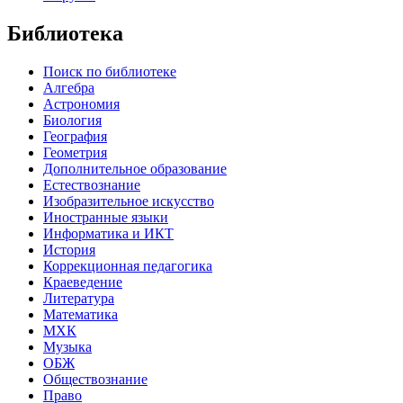
Библиотека
Поиск по библиотеке
Алгебра
Астрономия
Биология
География
Геометрия
Дополнительное образование
Естествознание
Изобразительное искусство
Иностранные языки
Информатика и ИКТ
История
Коррекционная педагогика
Краеведение
Литература
Математика
МХК
Музыка
ОБЖ
Обществознание
Право