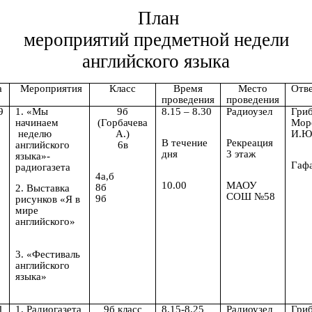
План
мероприятий предметной недели
английского языка
а
Мероприятия
Класс
Время
Место
Отв
проведения
проведения
9
1. «Мы
9б
8.15 – 8.30
Радиоузел
Гри
начинаем
(Горбачева
Мор
неделю
А.)
И.Ю
В течение
Рекреация
английского
6в
дня
3 этаж
языка»-
Гафа
радиогазета
4а,б
10.00
МАОУ
8б
2. Выставка
СОШ №58
9б
рисунков «Я в
мире
английского»
3. «Фестиваль
английского
языка»
1
1. Радиогазета
9б класс
8.15-8.25
Радиоузел
Гри