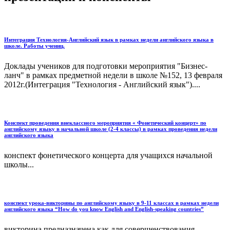
Интеграция Технология-Английский язык в рамках недели английского языка в
школе. Работы учениц.
Доклады учеников для подготовки мероприятия "Бизнес-
ланч" в рамках предметной недели в школе №152, 13 февраля
2012г.(Интеграция "Технология - Английский язык")....
Конспект проведения внеклассного мероприятия « Фонетический концерт» по
английскому языку в начальной школе (2-4 классы) в рамках проведения недели
английского языка
конспект фонетического концерта для учащихся начальной
школы...
конспект урока-викторины по английскому языку в 9-11 классах в рамках недели
английского языка “How do you know English and English-speaking countries”
викторина предназначена как для совершенствования