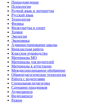
Природоведение
Психология
Родной язык и литература
Русский язык
Технология
Физика
Физкультура и спорт
Химия
Экология
Экономика
Администрирование школы
Внеклассная работа
Классное руководство
Материалы МО
Материалы для родителей
Материалы к аттестации
Междисциплинарное обобщение
Общепедагогические технологии
Работа с родителями
Социальная педагогика
Сценарии праздников
Аудиозаписи
Видеозаписи
Разное