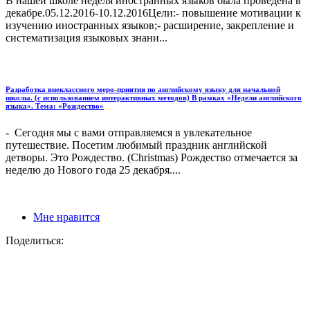
В нашей школе неделя иностранных языков была проведена в
декабре.05.12.2016-10.12.2016Цели:- повышение мотивации к
изучению иностранных языков;- расширение, закрепление и
систематизация языковых знани...
Разработка внеклассного меро-приятия по английскому языку для начальной
школы. (с использованием интерактивных методов) В рамках «Недели английского
языка». Тема: «Рождество»
- Сегодня мы с вами отправляемся в увлекательное
путешествие. Посетим любимый праздник английской
детворы. Это Рождество. (Christmas) Рождество отмечается за
неделю до Нового года 25 декабря....
Мне нравится
Поделиться: