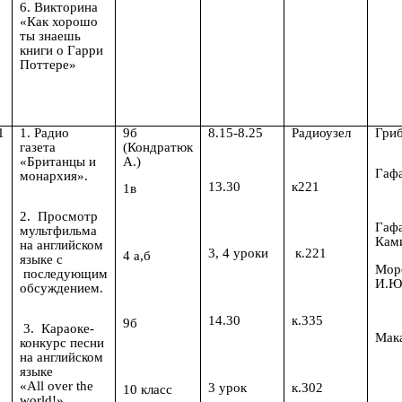
6. Викторина
«Как хорошо
ты знаешь
книги о Гарри
Поттере»
1
1. Радио
9б
8.15-8.25
Радиоузел
Гри
газета
(Кондратюк
«Британцы и
А.)
Гафа
монархия».
13.30
к221
1в
2. Просмотр
Гафа
мультфильма
Кам
на английском
3, 4 уроки
к.221
4 а,б
языке с
Мор
последующим
И.Ю
обсуждением.
14.30
к.335
9б
3. Караоке-
Мака
конкурс песни
на английском
языке
«All over the
3 урок
к.302
10 класс
world!»