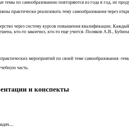
ые темы по самообразованию повторяются из года в год, не про
лжны практически реализовать тему самообразования через откр
терство через систему курсов повышения квалификации. Каждый
ена, кто-то закончил, кто-то еще учится- Поляков А.В., Бубина 
 практических мероприятий по своей теме самообразования -тема,
учебную часть.
езентации и конспекты
дач....