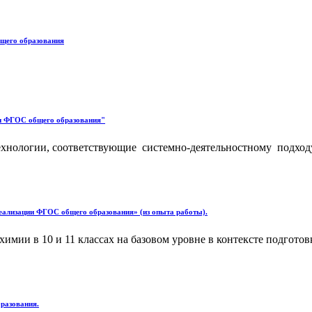
бщего образования
ии ФГОС общего образования"
ехнологии, соответствующие системно-деятельностному подход
реализации ФГОС общего образования» (из опыта работы).
химии в 10 и 11 классах на базовом уровне в контексте подгот
бразования.