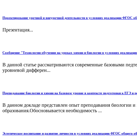
Проектирование урочной и внеурочной деятельности в условиях реализации ФГОС о
Презентация...
Сообщение "Технологии обучения на уроках химии и биологии в условиях реализац
В данной статье рассматриваются современные базовыми педт
уровневой дифферен...
Преподавание биологии и химии на базовом уровне в контексте подготовки к ЕГЭ и 
В данном докладе представлен опыт преподавания биологии и 
образования.Обосновывается необходимость ...
Эстетическое воспитание и развитие личности в условиях реализации ФГОС общего о