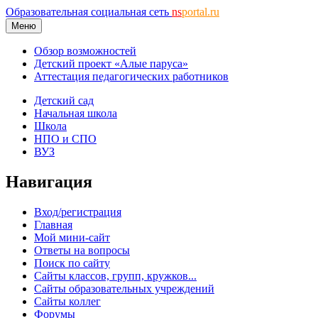
Образовательная социальная сеть
ns
portal.ru
Меню
Обзор возможностей
Детский проект «Алые паруса»
Аттестация педагогических работников
Детский сад
Начальная школа
Школа
НПО и СПО
ВУЗ
Навигация
Вход/регистрация
Главная
Мой мини-сайт
Ответы на вопросы
Поиск по сайту
Сайты классов, групп, кружков...
Сайты образовательных учреждений
Сайты коллег
Форумы