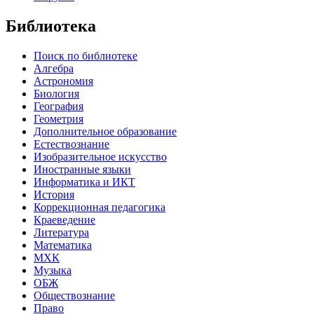
Библиотека
Поиск по библиотеке
Алгебра
Астрономия
Биология
География
Геометрия
Дополнительное образование
Естествознание
Изобразительное искусство
Иностранные языки
Информатика и ИКТ
История
Коррекционная педагогика
Краеведение
Литература
Математика
МХК
Музыка
ОБЖ
Обществознание
Право