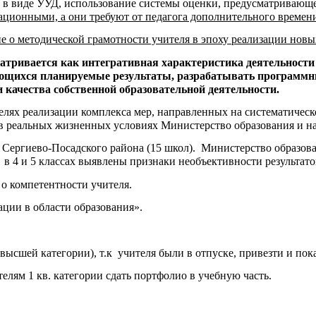
в в виде УУД, использование системы оценки, предусматривающ
ационными, а они требуют от педагога дополнительного времени
е о методической грамотности учителя в эпоху реализации нов
матривается как интегративная характеристика деятельност
щихся планируемые результаты, разрабатывать программные
 качества собственной образовательной деятельности.
целях реализации комплекса мер, направленных на систематичес
в реальных жизненных условиях Министерство образования и н
ол Сергиево-Посадского района (15 школ). Министерство образо
 4 и 5 классах выявлены признаки необъективности результатов.
т о компетентности учителя.
ации в области образования».
сшей категории), т.к учителя были в отпуске, привезти и пока
телям 1 кв. категории сдать портфолио в учебную часть.