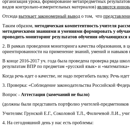
организация урока, формирование метапредметных результато
видов контрольно-измерительных материалов)
являются иннов
Отсюда
вытекает закономерный вывод
о том, что
представлени
Таким образом,
методическая компетентность учителя расс
методическими знаниями и умениями формировать у обучаю
проводить мониторинг результатов обучения обучающихся и
2. В рамках проведения мониторинга качества образования, в 
ориентированности на применение знаний, умений и навыков 
В конце 2016-2017 уч. года была проведена проверка ряда шк
результатам ВПР по предметам «русский язык» и «математика» в
Когда речь идет о качестве, не надо перегибать палку. Речь иде
3. Проверка: «Соблюдение законодательства Российской Федер
Вопрос -
Аттестация (замечаний не было)
(должны были представить портфолио учителей-предметников вы
Учителям: Грунской Е.Г., Соколовой Т.Л., Филичевой Л.И., учи
4. На сегодняшний день у нас есть проблемы: