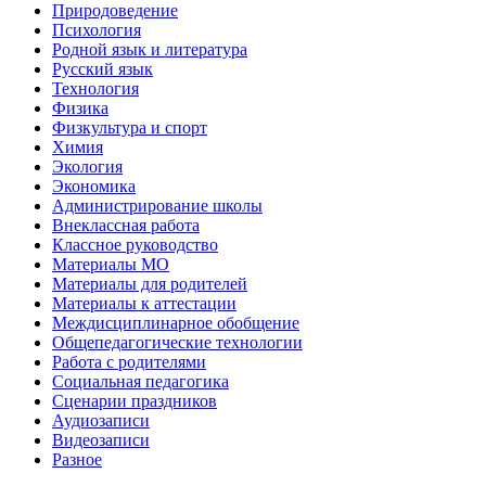
Природоведение
Психология
Родной язык и литература
Русский язык
Технология
Физика
Физкультура и спорт
Химия
Экология
Экономика
Администрирование школы
Внеклассная работа
Классное руководство
Материалы МО
Материалы для родителей
Материалы к аттестации
Междисциплинарное обобщение
Общепедагогические технологии
Работа с родителями
Социальная педагогика
Сценарии праздников
Аудиозаписи
Видеозаписи
Разное