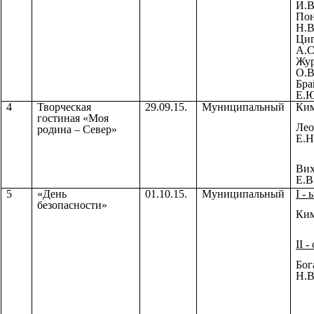
И.В
Пон
Н.В
Циг
А.С
Жур
О.В
Бра
Е.Ю
4
Творческая
29.09.15.
Муниципальный
Ким
гостиная «Моя
Лео
родина – Север»
Е.Н
Вих
Е.В
5
«День
01.10.15.
Муниципальный
I -
безопасности»
Ким
II -
Бог
Н.В