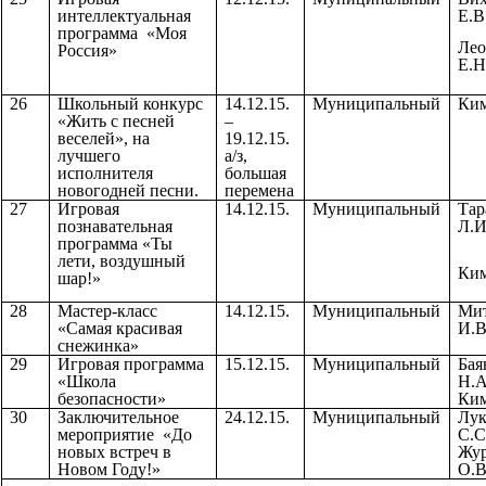
интеллектуальная
Е.В
программа «Моя
Лео
Россия»
Е.Н
26
Школьный конкурс
14.12.15.
Муниципальный
Ким
«Жить с песней
–
веселей», на
19.12.15.
лучшего
а/з,
исполнителя
большая
новогодней песни.
перемена
27
Игровая
14.12.15.
Муниципальный
Тар
познавательная
Л.И
программа «Ты
лети, воздушный
Ким
шар!»
28
Мастер-класс
14.12.15.
Муниципальный
Мит
«Самая красивая
И.В
снежинка»
29
Игровая программа
15.12.15.
Муниципальный
Бая
«Школа
Н.А
безопасности»
Ким
30
Заключительное
24.12.15.
Муниципальный
Лук
мероприятие «До
С.С
новых встреч в
Жур
Новом Году!»
О.В