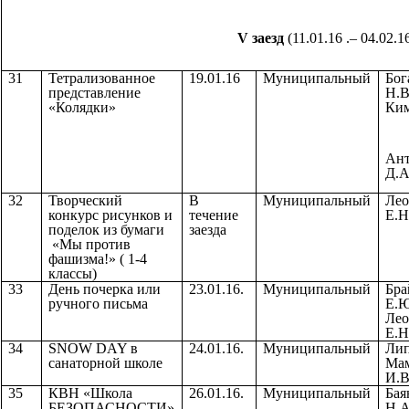
V заезд
(11.01.16 .– 04.02.16
31
Тетрализованное
19.01.16
Муниципальный
Бог
представление
Н.В
«Колядки»
Ким
Ант
Д.А
32
Творческий
В
Муниципальный
Лео
конкурс рисунков и
течение
Е.Н
поделок из бумаги
заезда
«Мы против
фашизма!» ( 1-4
классы)
33
День почерка или
23.01.16.
Муниципальный
Бра
ручного письма
Е.Ю
Лео
Е.Н
34
SNOW DAY в
24.01.16.
Муниципальный
Лип
санаторной школе
Мам
И.В
35
КВН «Школа
26.01.16.
Муниципальный
Бая
БЕЗОПАСНОСТИ»
Н.А