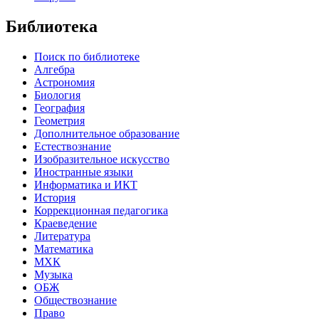
Библиотека
Поиск по библиотеке
Алгебра
Астрономия
Биология
География
Геометрия
Дополнительное образование
Естествознание
Изобразительное искусство
Иностранные языки
Информатика и ИКТ
История
Коррекционная педагогика
Краеведение
Литература
Математика
МХК
Музыка
ОБЖ
Обществознание
Право