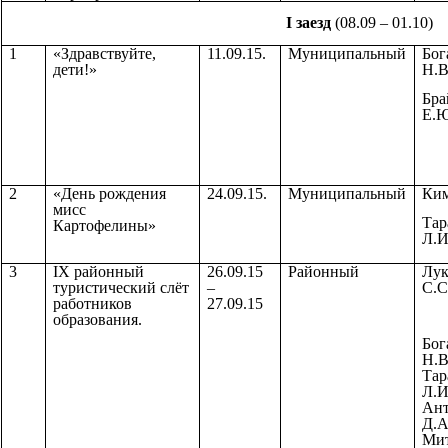
I заезд
(08.09 – 01.10)
1
«Здравствуйте,
11.09.15.
Муниципальный
Бог
дети!»
Н.В
Бра
Е.Ю
2
«День рождения
24.09.15.
Муниципальный
Ким
мисс
Тар
Картофелины»
Л.И
3
IX районный
26.09.15
Районный
Лук
туристический слёт
–
С.С
работников
27.09.15
образования.
Бог
Н.В
Тар
Л.И
Ант
Д.А
Мит