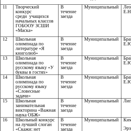
11
Творческий
В
Муниципальный
Лео
конкурс
течение
Е.Н
среди учащихся
заезда
начальных классов
ГОБООУ ЗСШИ
«Маска»
12
Школьная
В
Муниципальный
Бра
олимпиада по
течение
Е.Ю
литературе «Я
заезда
книголюб»
13
Школьная
В
Муниципальный
Бра
олимпиада по
течение
Е.Ю
русскому языку «У
заезда
буквы в гостях»
14
Школьная
В
Муниципальный
Бра
олимпиада по
течение
Е.Ю
русскому языку
заезда
«Словесные
задачи»
15
Школьная
В
Муниципальный
Лип
занимательная
течение
викторина «Важная
заезда
наука ОБЖ»
16
Школьный конкурс
В
Муниципальный
Ким
на лучший слоган
течение
Эрз
«Скажи: нет
заезда