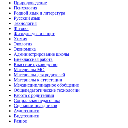
Природоведение
Психология
Родной язык и литература
Русский язык
Технология
Физика
Физкультура и спорт
Химия
Экология
Экономика
Администрирование школы
Внеклассная работа
Классное руководство
Материалы МО
Материалы для родителей
Материалы к аттестации
Междисциплинарное обобщение
Общепедагогические технологии
Работа с родителями
Социальная педагогика
Сценарии праздников
Аудиозаписи
Видеозаписи
Разное