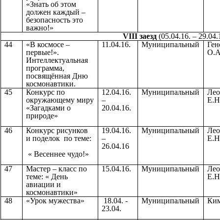
«Знать об этом
должен каждый –
безопасность это
важно!»
VIII заезд
(05.04.16. – 29.04.
44
«В космосе –
11.04.16.
Муниципальный
Ген
первые!».
О.А
Интеллектуальная
программа,
посвящённая Дню
космонавтики.
45
Конкурс по
12.04.16.
Муниципальный
Лео
окружающему миру
–
Е.Н
«Загадками о
20.04.16.
природе»
46
Конкурс рисунков
19.04.16.
Муниципальный
Лео
и поделок по теме:
–
Е.Н
26.04.16
« Весеннее чудо!»
47
Мастер – класс по
15.04.16.
Муниципальный
Лео
теме: « День
Е.Н
авиации и
космонавтики»
48
«Урок мужества»
18.04. -
Муниципальный
Ким
23.04.