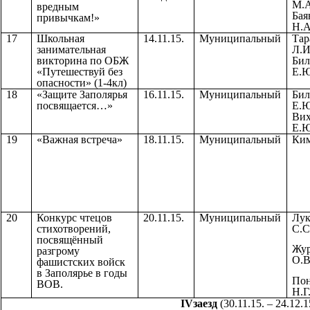
М.А
вредным
Бая
привычкам!»
Н.А
17
Школьная
14.11.15.
Муниципальный
Тар
занимательная
Л.И
викторина по ОБЖ
Бил
«Путешествуй без
Е.Ю
опасности» (1-4кл)
18
«Защите Заполярья
16.11.15.
Муниципальный
Бил
посвящается…»
Е.Ю
Вих
Е.Ю
19
«Важная встреча»
18.11.15.
Муниципальный
Ким
20
Конкурс чтецов
20.11.15.
Муниципальный
Лук
стихотворений,
С.С
посвящённый
Жур
разгрому
О.В
фашистских войск
в Заполярье в годы
Пон
ВОВ.
Н.Г
IVзаезд
(30.11.15. – 24.12.1