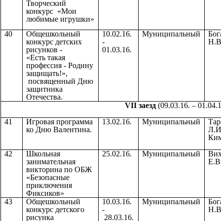
Творческий
конкурс «Мои
любимые игрушки»
40
Общешкольный
10.02.16.
Муниципальный
Бог
конкурс детских
-
Н.В
рисунков -
01.03.16.
«Есть такая
профессия - Родину
защищать!»,
посвященный Дню
защитника
Отечества.
VII заезд
(09.03.16. – 01.04.1
41
Игровая программа
13.02.16.
Муниципальный
Тар
ко Дню Валентина.
Л.И
Ким
42
Школьная
25.02.16.
Муниципальный
Вих
занимательная
Е.В
викторина по ОБЖ
«Безопасные
приключения
Фиксиков»
43
Общешкольный
10.03.16.
Муниципальный
Бог
конкурс детского
-
Н.В
рисунка
28.03.16.