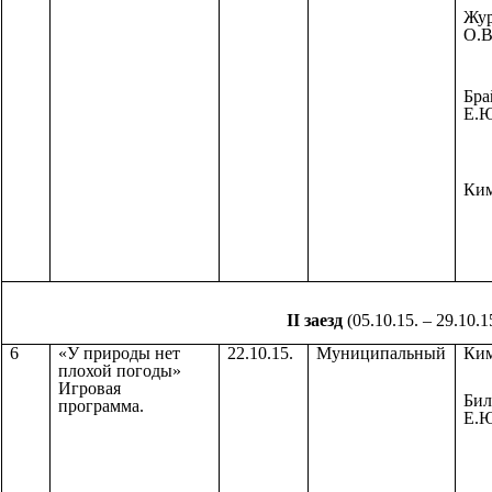
Жур
О.В
Бра
Е.Ю
Ким
II заезд
(05.10.15. – 29.10.1
6
«У природы нет
22.10.15.
Муниципальный
Ким
плохой погоды»
Игровая
Бил
программа.
Е.Ю