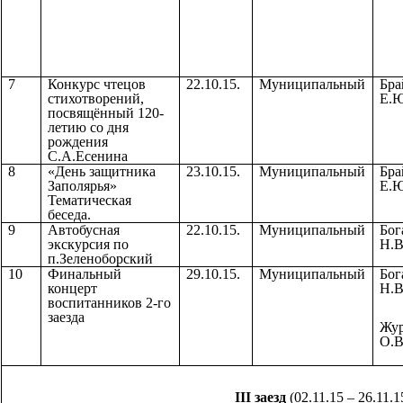
7
Конкурс чтецов
22.10.15.
Муниципальный
Бра
стихотворений,
Е.Ю
посвящённый 120-
летию со дня
рождения
С.А.Есенина
8
«День защитника
23.10.15.
Муниципальный
Бра
Заполярья»
Е.Ю
Тематическая
беседа.
9
Автобусная
22.10.15.
Муниципальный
Бог
экскурсия по
Н.В
п.Зеленоборский
10
Финальный
29.10.15.
Муниципальный
Бог
концерт
Н.В
воспитанников 2-го
заезда
Жур
О.В
III заезд
(02.11.15 – 26.11.1