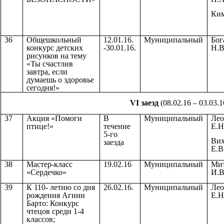
Ким
36
Общешкольный
12.01.16.
Муниципальный
Бог
конкурс детских
-30.01.16.
Н.В
рисунков на тему
«Ты счастлив
завтра, если
думаешь о здоровье
сегодня!»
VI заезд
(08.02.16 – 03.03.1
37
Акция «Помоги
В
Муниципальный
Лео
птице!»
течение
Е.Н
5-го
Вих
заезда
Е.В
38
Мастер-класс
19.02.16
Муниципальный
Мит
«Сердечко»
И.В
39
К 110- летию со дня
26.02.16.
Муниципальный
Лео
рождения Агнии
Е.Н
Барто: Конкурс
чтецов среди 1-4
классов;