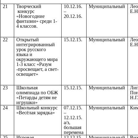
21
Творческий
10.12.16.
Муниципальный
Лео
конкурс
–
Е.Н
«Новогодние
20.12.16.
фантазии» среди 1-
4 классов.
22
Открытый
15.12.15.
Муниципальный
Лео
интегрированный
Е.Н
урок русского
языка и
окружающего мира
1-3 класс «Разум
-просвещает, а свет-
освещает»
23
Школьная
15.12.15.
Муниципальный
Лип
олимпиада по ОБЖ
Пон
«Петарды детям не
Н.Г
игрушки»
24
Школьный конкурс
07.12.15.
Муниципальный
Ким
«Весёлая зарядка»
–
12.12.15.
а/з,
большая
перемена
25
Игровая
12.12.15.
Муниципальный
Вих