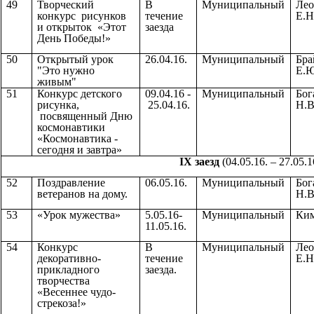
49
Творческий
В
Муниципальный
Лео
конкурс рисунков
течение
Е.Н
и открыток «Этот
заезда
День Победы!»
50
Открытый урок
26.04.16.
Муниципальный
Бра
"Это нужно
Е.Ю
живым"
51
Конкурс детского
09.04.16 -
Муниципальный
Бог
рисунка,
25.04.16.
Н.В
посвященный Дню
космонавтики
«Космонавтика -
сегодня и завтра»
IX заезд
(04.05.16. – 27.05.1
52
Поздравление
06.05.16.
Муниципальный
Бог
ветеранов на дому.
Н.В
53
«Урок мужества»
5.05.16-
Муниципальный
Ким
11.05.16.
54
Конкурс
В
Муниципальный
Лео
декоративно-
течение
Е.Н
прикладного
заезда.
творчества
«Весеннее чудо-
стрекоза!»