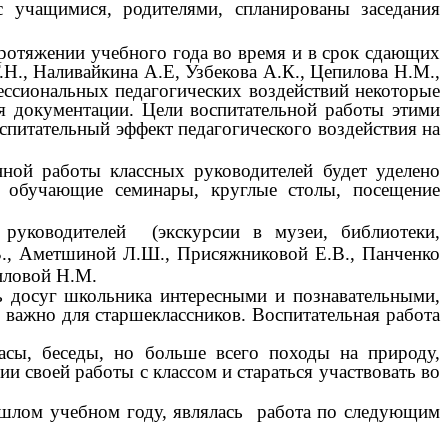
с учащимися, родителями, спланированы заседания
протяжении учебного года во время и в срок сдающих
Н., Наливайкина А.Е, Узбекова А.К., Цепилова Н.М.,
ессиональных педагогических воздействий некоторые
ия документации. Цели воспитательной работы этими
спитательный эффект педагогического воздействия на
ной работы классных руководителей будет уделено
, обучающие семинары, круглые столы, посещение
руководителей (экскурсии в музеи, библиотеки,
В., Аметшиной Л.Ш., Присяжниковой Е.В., Панченко
пиловой Н.М.
ь досуг школьника интересными и познавательными,
 важно для старшеклассников. Воспитательная работа
часы, беседы, но больше всего походы на природу,
 своей работы с классом и стараться участвовать во
ошлом учебном году, являлась работа по следующим