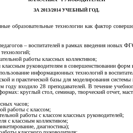
ЗА
2013/2014
УЧЕБНЫЙ
ГОД
.
нные образовательные технологии как фактор соверш
педагогов – воспитателей в рамках введения новых Ф
 технологий;
тательной работы классных коллективов;
классным руководителям в совершенствовании форм и
спользование информационных технологий в воспитате
кой и практической базы для моделирования системы в
м году входило 28 преподавателей. В течение учебн
ормах: круглый стол, семинар, творческий отчет, маст
ссных часов;
ой работы с классом;
тельной работы с классом классных руководителей;
еля с классным коллективом;
анкетирование, диагностика);
 работы классного руководителя;