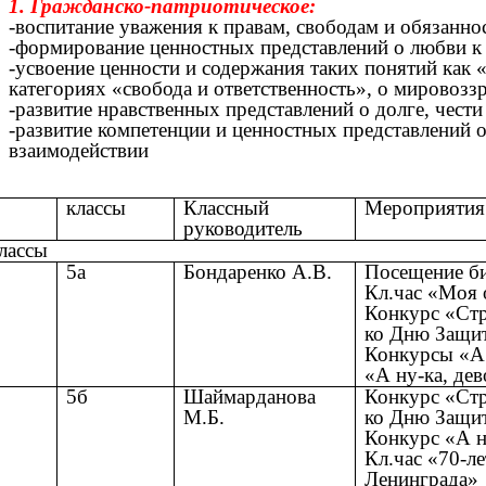
1. Гражданско-патриотическое:
-воспитание уважения к правам, свободам и обязанно
-формирование ценностных представлений о любви к 
-усвоение ценности и содержания таких понятий как 
категориях «свобода и ответственность», о мировоззр
-развитие нравственных представлений о долге, чести 
-развитие компетенции и ценностных представлений о
взаимодействии
классы
Классный
Мероприятия
руководитель
классы
5а
Бондаренко А.В.
Посещение б
Кл.час «Моя 
Конкурс «Стр
ко Дню Защит
Конкурсы «А 
«А ну-ка, дев
5б
Шаймарданова
Конкурс «Стр
М.Б.
ко Дню Защит
Конкурс «А н
Кл.час «70-л
Ленинграда»