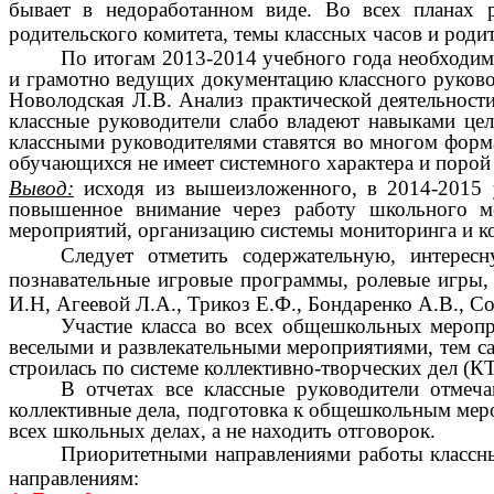
бывает в недоработанном виде. Во всех планах р
родительского комитета, темы классных часов и роди
По итогам 2013-2014 учебного года необходим
и грамотно ведущих документацию классного руковод
Новолодская Л.В. Анализ практической деятельност
классные руководители слабо владеют навыками цел
классными руководителями ставятся во многом форма
обучающихся не имеет системного характера и порой
Вывод:
исходя из вышеизложенного, в 2014-2015 у
повышенное внимание через работу школьного ме
мероприятий, организацию системы мониторинга и ко
Следует отметить содержательную, интере
познавательные игровые программы, ролевые игры,
И.Н, Агеевой Л.А., Трикоз Е.Ф., Бондаренко А.В., С
Участие класса во всех общешкольных меропр
веселыми и развлекательными мероприятиями, тем са
строилась по системе коллективно-творческих дел (К
В отчетах все классные руководители отмеча
коллективные дела, подготовка к общешкольным меро
всех школьных делах, а не находить отговорок.
Приоритетными направлениями работы классны
направлениям: