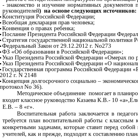
- знакомство и изучение нормативных документов
руководителей
)
на основе следующих источников:
Конституция Российской Федерации;
Всеобщая декларация прав человека;
Конвенция о правах ребенка;
Послание Президента Российской Федерации Федерал
Стратегия государственной национальной политики Ро
Федеральный Закон от 29.12.2012 г. No273
ФЗ «Об образовании в Российской Федерации»;
Указ Президента Российской Федерации «Омерах по ре
Указ Президента Российской Федерации «О национальн
Государственная программа Российской Федерации «Р
2012 г. N 2148
Концепция долгосрочного социально – экономического
протокол No 36).
Методическое объединение помогает в планиро
входит классное руководство Казаева К.В.- 10 «а»,Е
Е.В. – 8 «г».
Воспитательная работа заключается в педагог
требуется план воспитательной работы с классным 
конкретными задачами, которые ставит перед собой 
учителей, как и прежде, подходит к составлению пла