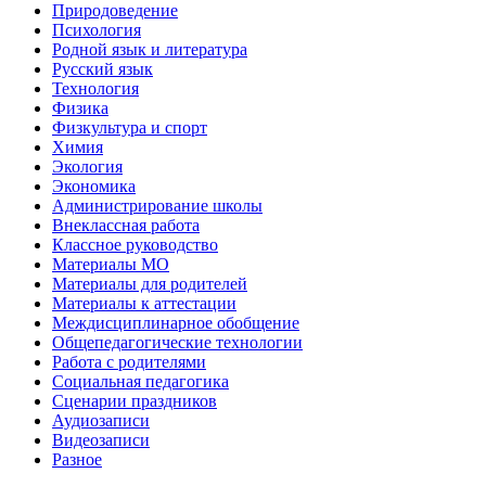
Природоведение
Психология
Родной язык и литература
Русский язык
Технология
Физика
Физкультура и спорт
Химия
Экология
Экономика
Администрирование школы
Внеклассная работа
Классное руководство
Материалы МО
Материалы для родителей
Материалы к аттестации
Междисциплинарное обобщение
Общепедагогические технологии
Работа с родителями
Социальная педагогика
Сценарии праздников
Аудиозаписи
Видеозаписи
Разное