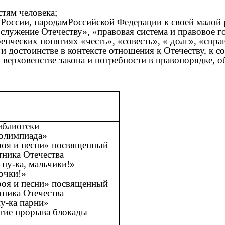
стям человека;
России, народамРоссийской Федерации к своей малой 
«служение Отечеству», «правовая система и правовое г
енческих понятиях «честь», «совесть», « долг», «справ
и достоинстве в контексте отношения к Отечеству, к с
 верховенстве закона и потребности в правопорядке,
иблиотеки
олимпиада»
оя и песни» посвященный
ника Отечества
ну-ка, мальчики!»
очки!»
оя и песни» посвященный
ника Отечества
у-ка парни»
етие прорыва блокады