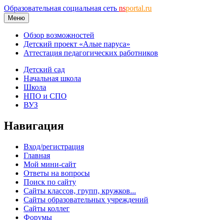
Образовательная социальная сеть
ns
portal.ru
Меню
Обзор возможностей
Детский проект «Алые паруса»
Аттестация педагогических работников
Детский сад
Начальная школа
Школа
НПО и СПО
ВУЗ
Навигация
Вход/регистрация
Главная
Мой мини-сайт
Ответы на вопросы
Поиск по сайту
Сайты классов, групп, кружков...
Сайты образовательных учреждений
Сайты коллег
Форумы