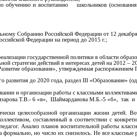
 по обучению и воспитанию школьников (основания 
ьному Собранию Российской Федерации от 12 декабря
ссийской Федерации на период до 2015 г.;
ализации государственной политики в области образов
ой стратегии действий в интересах детей на 2012 – 2
азвитие образования», утвержденная распоряжением 
 развития до 2020 года, раздел III «Образование» (о
вании и организации работы с классными коллективам
лизарова Т.В.- 6 «в», Шаймарданова М.Б.-5 «б», так
ически целесообразной организации жизни детей. Во
коллективом, составленный в соответствии с конкрет
педагог. Анализ планов воспитательной работы классн
на формально, но число их снизилось. Не все классные