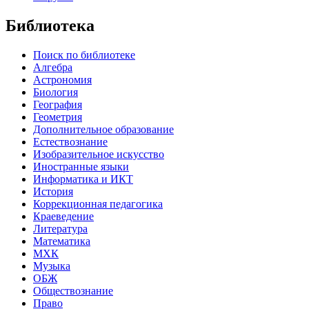
Библиотека
Поиск по библиотеке
Алгебра
Астрономия
Биология
География
Геометрия
Дополнительное образование
Естествознание
Изобразительное искусство
Иностранные языки
Информатика и ИКТ
История
Коррекционная педагогика
Краеведение
Литература
Математика
МХК
Музыка
ОБЖ
Обществознание
Право