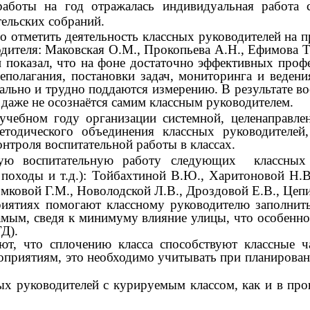
аботы на год отражалась индивидуальная работа 
тельских собраний.
о отметить деятельность классных руководителей на 
ителя: Маковская О.М., Прокопьева А.Н., Ефимова Т.
и показал, что на фоне достаточно эффективных проф
еполагания, постановки задач, мониторинга и веден
льно и трудно поддаются измерению. В результате во
 даже не осознаётся самим классным руководителем.
чебном году организации системной, целенаправлен
тодического объединения классных руководителей
нтроля воспитательной работы в классах.
сную воспитательную работу следующих классных 
 походы и т.д.): Тойбахтиной В.Ю., Харитоновой Н.
омковой Г.М., Новолодской Л.В., Дроздовой Е.В., Це
иятиях помогают классному руководителю заполнит
мым, сведя к минимуму влияние улицы, что особенно
ТД).
ют, что сплочению класса способствуют классные 
приятиям, это необходимо учитывать при планировании
х руководителей с курируемым классом, как и в пр