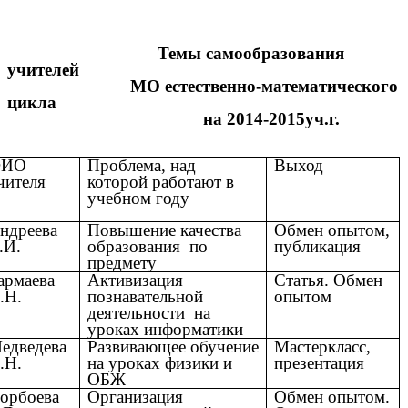
Темы самообразования
учителей
МО естественно-математического
цикла
на 2014-2015уч.г.
ИО
Проблема, над
Выход
чителя
которой работают в
учебном году
ндреева
Повышение качества
Обмен опытом,
.И.
образования по
публикация
предмету
армаева
Активизация
Статья. Обмен
.Н.
познавательной
опытом
деятельности на
уроках информатики
едведева
Развивающее обучение
Мастеркласс,
.Н.
на уроках физики и
презентация
ОБЖ
орбоева
Организация
Обмен опытом.