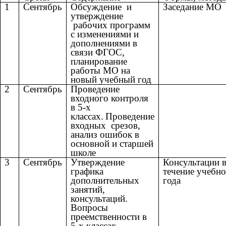
1
Сентябрь
Обсуждение и
Заседание МО
утверждение
рабочих программ
с изменениями и
дополнениями в
связи ФГОС,
планирование
работы МО на
новый учебный год
2
Сентябрь
Проведение
входного контроля
в 5-х
классах.
Проведение
входных срезов,
анализ ошибок в
основной и старшей
школе
3
Сентябрь
Утверждение
Консультации 
графика
течение учебн
дополнительных
года
занятий,
консультаций.
Вопросы
преемственности в
5-х классах