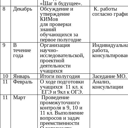
«Шаг в будущее».
8
Декабрь
Обсуждение и
К. работы
утверждение
согласно графи
КИМов
для проверки
знаний
обучающихся за
первое полугодие
9
В
Организация
Индивидуальн
течение
научно-
работа,
года
исследовательской,
консультирова
проектной
деятельности
учащихся
10
Январь
Итоги полугодия
Заседание МО.
11
Февраль
О ходе подготовки
Анализ,
учащихся 11 кл. к
консультации
ЕГЭ и 9кл к ОГЭ.
11
Март
Проведение
промежуточного
контроля в 9, 10 и
11 кл.
Выполнение
вопросов и задач
преемственности