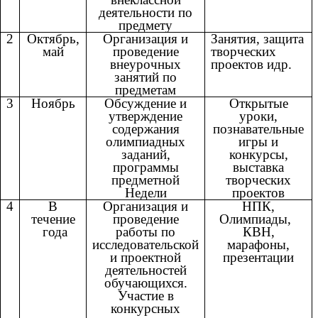
деятельности по
предмету
2
Октябрь,
Организация и
Занятия, защита
май
проведение
творческих
внеурочных
проектов идр.
занятий по
предметам
3
Ноябрь
Обсуждение и
Открытые
утверждение
уроки,
содержания
познавательные
олимпиадных
игры и
заданий,
конкурсы,
программы
выставка
предметной
творческих
Недели
проектов
4
В
Организация и
НПК,
течение
проведение
Олимпиады,
года
работы по
КВН,
исследовательской
марафоны,
и проектной
презентации
деятельностей
обучающихся.
Участие в
конкурсных