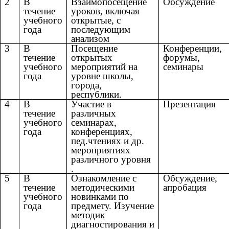
2
В
Взаимопосещение
Обсуждение
течение
уроков, включая
учебного
открытые, с
года
последующим
анализом
3
В
Посещение
Конференции,
течение
открытых
форумы,
учебного
мероприятий на
семинары
года
уровне школы,
города,
республики.
4
В
Участие в
Презентация
течение
различных
учебного
семинарах,
года
конференциях,
пед.чтениях и др.
мероприятиях
различного уровня
.
5
В
Ознакомление с
Обсуждение,
течение
методическими
апробация
учебного
новинками по
года
предмету. Изучение
методик
диагностирования и