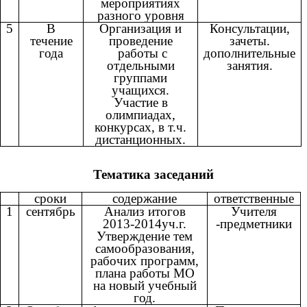
мероприятиях
разного уровня
5
В
Организация и
Консультации,
течение
проведение
зачеты.
года
работы с
дополнительные
отдельными
занятия.
группами
учащихся.
Участие в
олимпиадах,
конкурсах, в т.ч.
дистанционных.
Тематика заседаний
сроки
содержание
ответственные
1
сентябрь
Анализ итогов
Учителя
2013-2014уч.г.
-предметники
Утверждение тем
самообразования,
рабочих программ,
плана работы МО
на новый учебный
год.