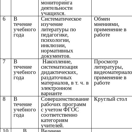
мониторинга
деятельности
учащихся.
6
В
Систематическое
Обмен
течение
изучение
мнениями,
учебного
литературы по
применение в
года
педагогике,
работе
психологии,
инклюзии,
нормативных
документов.
7
В
Накопление,
Просмотр
течение
систематизация
литературы,
учебного
дидактических,
видеоматериало
года
раздаточных
применение в
материалов, в т. ч. в
работе
электронном
варианте
8
В
Совершенствование
Круглый стол
течение
рабочих программ
учебного
с учетом ФГОС
года
соответственно
категориям
учителей.
10
В
Ведение