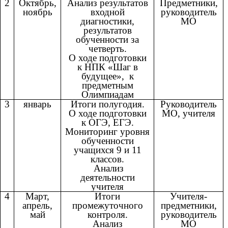
2
Октябрь,
Анализ результатов
Предметники,
ноябрь
входной
руководитель
диагностики,
МО
результатов
обученности за
четверть.
О ходе подготовки
к НПК «Шаг в
будущее», к
предметным
Олимпиадам
3
январь
Итоги полугодия.
Руководитель
О ходе подготовки
МО, учителя
к ОГЭ, ЕГЭ.
Мониторинг уровня
обученности
учащихся 9 и 11
классов.
Анализ
деятельности
учителя
4
Март,
Итоги
Учителя-
апрель,
промежуточного
предметники,
май
контроля.
руководитель
Анализ
МО