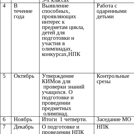
4
В
Выявление
Работа с
течение
способных,
одаренными
года
проявляющих
детьм
интерес к
предметам цикла,
детей для
подготовки и
участия в
олимпиадах,
конкурсах,НПК
5
Октябрь
Утверждение
Контрольные
КИМов для
срезы
проверки знаний
учащихся. О
подготовке и
проведении
предметных
олимпиад.
6
Ноябрь
Итоги 1 четверти.
Заседание МО
7
Декабрь
О подготовке и
НПК
проведении НПК