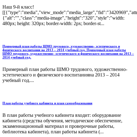
Наш 9-й класс!
[[{"type":"media","view_mode":"media_large","fid":"3420969","attr
{"alt":"","class":"media-image","height":"320","style":"width:
480px; height: 320px; border-width: 2px; border-st...
Примерный план работы ШМО трудового, художественно- эстетического и
физического воспитания на 2013 – 2014 учебный год. Примерный план работы
ШМО трудового, художественно- эстетического и физического воспитания на 2013 –
2014 учебный год.
Примерный план работы ШМО трудового, художественно-
эстетического и физического воспитанияна 2013 – 2014
учебный год....
План работы учебного кабинета и план самообразования
В план работы учебного кабинета входит: оборудование
кабинета (средства обучения, методическое обеспечение,
экзаменнационный материал и проверочные работы,
библиотека кабинета), план работы кабинета (...