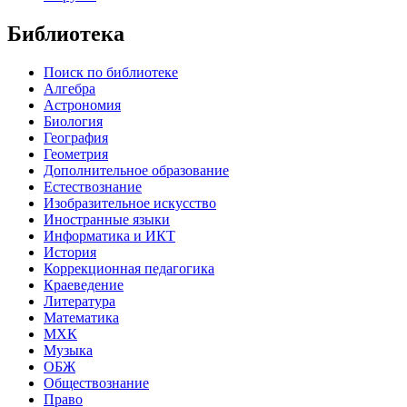
Библиотека
Поиск по библиотеке
Алгебра
Астрономия
Биология
География
Геометрия
Дополнительное образование
Естествознание
Изобразительное искусство
Иностранные языки
Информатика и ИКТ
История
Коррекционная педагогика
Краеведение
Литература
Математика
МХК
Музыка
ОБЖ
Обществознание
Право