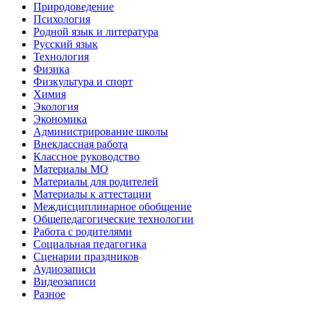
Природоведение
Психология
Родной язык и литература
Русский язык
Технология
Физика
Физкультура и спорт
Химия
Экология
Экономика
Администрирование школы
Внеклассная работа
Классное руководство
Материалы МО
Материалы для родителей
Материалы к аттестации
Междисциплинарное обобщение
Общепедагогические технологии
Работа с родителями
Социальная педагогика
Сценарии праздников
Аудиозаписи
Видеозаписи
Разное