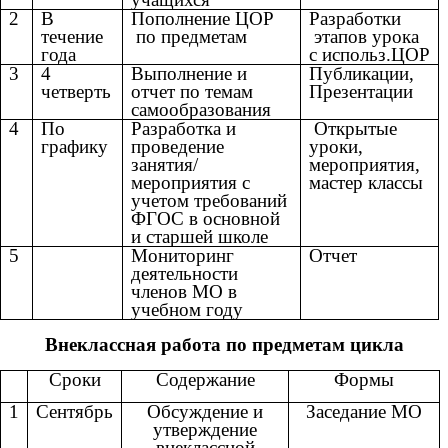
2
В
Пополнение ЦОР
Разработки
течение
по предметам
этапов урока
года
с использ.ЦОР
3
4
Выполнение и
Публикации,
четверть
отчет по темам
Презентации
самообразования
4
По
Разработка и
Открытые
графику
проведение
уроки,
занятия/
мероприятия,
мероприятия с
мастер классы
учетом требований
ФГОС в основной
и старшей школе
5
Мониторинг
Отчет
деятельности
членов МО в
учебном году
Внеклассная работа по предметам цикла
Сроки
Содержание
Формы
1
Сентябрь
Обсуждение и
Заседание МО
утверждение
внеклассной