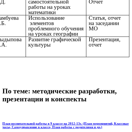
.Д.
самостоятельной
Отчет
работы на уроках
математики
амбуева
Использование
Статья, отчет
.Б.
элементов
на заседании
проблемного обучения
МО
на уроках географии
ыдыпова
Развитие графической
Презентация,
.А.
культуры
отчет
По теме: методические разработки,
презентации и конспекты
План воспитательной работы в 9 классе на 2012-13г. (План мероприятий, Классные
часы, Самоуправление в классе, План работы с родителями и др.)