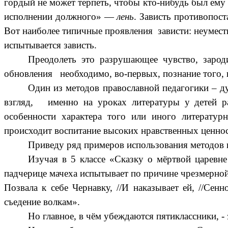
гордый не может терпеть, чтобы кто-нибудь был ему
исполнении должного» —
лень
. Зависть противопос
Вот наиболее типичные проявления зависти: неуместн
испытывается зависть.
Преодолеть это разрушающее чувство, зароди
обновления необходимо, во-первых, познание того, к
Один из методов православной педагогики – д
взгляд, именно на уроках литературы у детей ра
особенности характера того или иного литературн
происходит воспитание высоких нравственных ценнос
Приведу ряд примеров использования
методов 
Изучая в 5 классе «Сказку о мёртвой царевн
падчерице мачеха испытывает по причине чрезмерной
Позвала к себе Чернавку, //И наказывает ей, //Сенн
съедение волкам».
Но главное, в чём убеждаются пятиклассники, - 