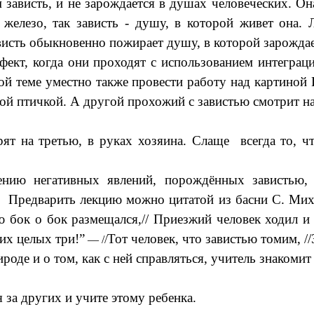
м зависть, и не зарождается в душах человеческих. О
 железо, так зависть - душу, в которой живет она.
висть обыкновенно пожирает душу, в которой зарождае
кт, когда они проходят с использованием интеграци
ной теме уместно также провести работу над картино
огой птичкой. А другой прохожий с завистью смотрит н
рят на третью, в руках хозяина. Слаще всегда то, ч
ению негативных явлений, порождённых завистью, б
. Предварить лекцию можно цитатой из басни С. Мих
ью бок о бок размещался,// Приезжий человек ходил 
 их целых три!”
Тот человек, что завистью томим, /
— //
рироде и о том, как с ней справляться, учитель знаком
 за других и учите этому ребенка.