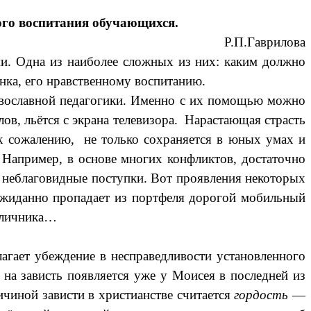
ого воспитания обучающихся.
Р.П.Гаврилова
ми. Одна из наиболее сложных из них: каким должно
нка, его нравственному воспитанию.
авославной педагогики. Именно с их помощью можно
ов, льётся с экрана телевизора. Нарастающая страсть
, к сожалению, не только сохраняется в юных умах и
. Например, в основе многих конфликтов, достаточно
неблаговидные поступки. Вот
проявления
некоторых
еожиданно пропадает из портфеля дорогой мобильный
отличника…
лагает убеждение в несправедливости установленного
 на зависть появляется уже у
Моисея
в последней из
ичиной зависти в христианстве считается
гордость
—