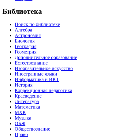
Библиотека
Поиск по библиотеке
Алгебра
Астрономия
Биология
География
Геометрия
Дополнительное образование
Естествознание
Изобразительное искусство
Иностранные языки
Информатика и ИКТ
История
Коррекционная педагогика
Краеведение
Литература
Математика
МХК
Музыка
ОБЖ
Обществознание
Право