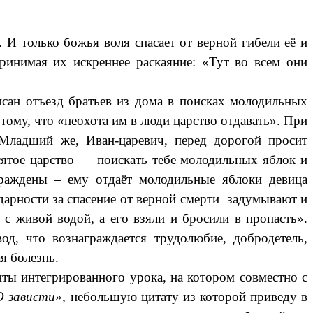
 И только божья воля спасает от верной гибели её и
ринимая их искреннее раскаяние:
«
Тут во всем они
сан отъезд братьев из дома в поисках молодильных
ому, что «неохота им в люди царство отдавать». При
Младший же, Иван-царевич, перед дорогой просит
есятое царство — поискать тебе молодильных яблок и
граждены – ему отдаёт молодильные яблоки девица
одарности за спасение от верной смерти задумывают и
с живой водой, а его взяли и бросили в пропасть».
вод, что вознаграждается трудолюбие, добродетель,
ая болезнь.
ты интегрированного урока, на котором совместно с
О зависти»,
небольшую цитату из которой приведу в