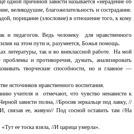
щё одной причиной зависти называется «нерадение об
ние
,
великодушие
,
благожелательность
и
сострадание
.
дой, порицание (злословие) в отношение того, к кому
так и педагогов.
Ведь человеку для нравственного
силия на этом пути и, разумеется, Божья помощь.
ах литературы, так и во внеклассной работе. На мой
 проблемы и противоречия, думать, анализировать
развивать творческие способности, но и главное —
стве источников нравственного воспитания.
данию учителя и отмечают, что чувство ненависти к
 Черной зависти полна, //Бросив зеркальце под лавку, //
 И, связав ее, живую// Под сосной оставить там //На
«Тут ее тоска взяла, //И царица умерла».