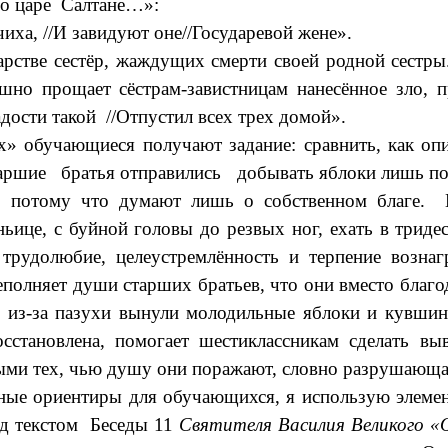
 о царе Салтане…»:
чиха,
//
И завидуют оне
//
Государевой жене
»
.
арстве сестёр, жаждущих смерти своей родной сестры.
шно прощает сёстрам-завистницам нанесённое зло, п
дости такой
//
Отпустил всех трех домой
»
.
» обучающиеся получают задание: сравнить, как опи
старшие братья отправились добывать яблоки лишь пот
, потому что думают лишь о собственном благе. 
ньице, с буйной головы до резвых ног, ехать в трид
трудолюбие, целеустремлённость и терпение возна
ереполняет души старших братьев, что они вместо благ
 из-за пазухи вынули молодильные яблоки и кувшин 
сстановлена, помогает шестиклассникам сделать вы
ливыми тех, чью душу они поражают, словно разрушающ
ные ориентиры для обучающихся, я использую элемен
д текстом Беседы 11
Святителя Василия Великого «