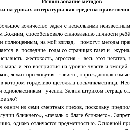
Использование методов
ки на уроках литературы как средства нравственн
 большое количество задач с несколькими неизвестны
м Божиим, способствовало становлению личности ребё
 и полноценным, на мой взгляд, помогут методы пр
ляется в последние годы со страницах газет и журнал
ненависть, жестокость, агрессия - весь этот негатив
я мира и его восприятия на уровне чувств и эмоций
ов, лежит пресловутая зависть,
порождающая самые 
 в котором горделиво щеголяла восьмиклассница. Н
им одноклассникам ученик. Залита штрихом тетрадь 
ное зло?
я одним из
семи смертных грехов
, поскольку предпо
лучии ближнего», «печаль о благе ближнего». Запрет
ынию
, однако отличается предметностью. Основной пр