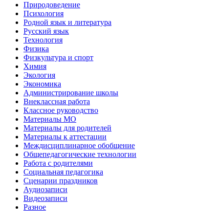
Природоведение
Психология
Родной язык и литература
Русский язык
Технология
Физика
Физкультура и спорт
Химия
Экология
Экономика
Администрирование школы
Внеклассная работа
Классное руководство
Материалы МО
Материалы для родителей
Материалы к аттестации
Междисциплинарное обобщение
Общепедагогические технологии
Работа с родителями
Социальная педагогика
Сценарии праздников
Аудиозаписи
Видеозаписи
Разное