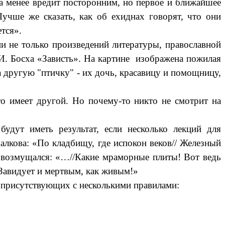
на менее вредит посторонним, но первое и ближайшее
 Лучше же сказать, как об ехиднах говорят, что они
тся».
и не только произведений литературы, православной
й И. Босха «Зависть». На картине изображена пожилая
а другую "птичку" - их дочь, красавицу и помощницу,
то имеет другой. Но почему-то никто не смотрит на
удут иметь результат, если несколько лекций для
алкова
: «По кладбищу, где испокон веков// Железный
и возмущался: «…//Какие мраморные плиты! Вот ведь
/Завидует и мертвым, как живым!»
ит присутствующих с несколькими правилами: