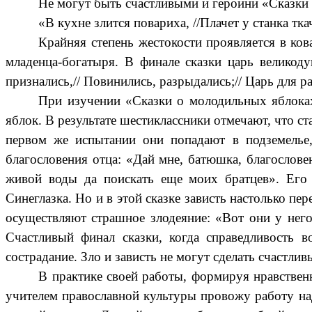
Не могут быть счастливыми и героини «Сказки
«
В кухне злится повариха,
//
Плачет у станка тка
Крайняя степень жестокости проявляется в ков
младенца-богатыря. В финале сказки царь великоду
признались,
//
Повинились, разрыдались;
//
Царь для ра
При изучении «Сказки о молодильных яблоках
яблок. В результате шестиклассники отмечают, что 
первом же испытании они попадают в подземелье
благословения отца: «Дай мне, батюшка, благослове
живой воды да поискать еще моих братцев». Его 
Синеглазка. Но и в этой сказке зависть настолько п
осуществляют страшное злодеяние: «Вот они у него
Счастливый финал сказки, когда справедливость во
сострадание. Зло и зависть не могут сделать счаст
В практике своей работы, формируя нравствен
учителем православной культуры провожу работу на