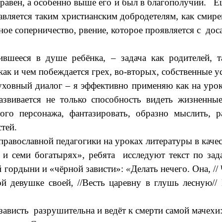
 равен, а особенно выше его и был в благополучии. Е
тавляется таким христианским
добродетелям
, как
смире
ое соперничество, рвение, которое проявляется с доса
вшееся в душе ребёнка, – задача как родителей, 
ак и чем побеждается грех, во-вторых, собственные у
уховный диалог – я эффективно применяю как на урок
звивается не только способность видеть жизненные
ого персонажа, фантазировать, образно мыслить, 
тей.
православной педагогики на уроках литературы
в каче
е и семи богатырях», ребята исследуют текст по за
 гордыни и «чёрной зависти»:
«
Делать нечего. Она, //
ой девушке своей, //Весть царевну в глушь лесную//
зависть разрушительна и ведёт к смерти самой мачехи: 