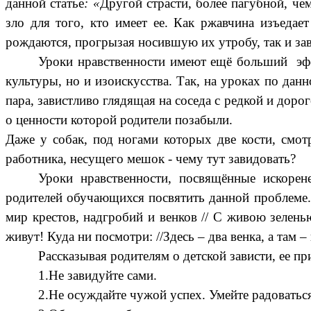
данной статье
: «
Другой страсти, более пагубной, че
зло для того, кто имеет ее. Как ржавчина изъедает
рождаются, прогрызая носившую их утробу, так и за
Уроки нравственности имеют ещё больший эффе
культуры, но и изоискусства. Так, на уроках по дан
пара, завистливо глядящая на соседа с редкой и дор
о ценности которой родители позабыли.
Даже у собак, под ногами которых две кости, смот
работ
ника
, несущего мешок - чему тут завидовать?
Уроки нравственности, посвящённые искорен
родителей обучающихся посвятить данной проблеме
мир крестов, надгробий и венков // С живою зелен
живут! Куда ни посмотри: //Здесь – два венка, а там –
Рассказывая родителям о детской зависти, ее п
1.Не завидуйте сами.
2.Не осуждайте чужой успех. Умейте радоваться