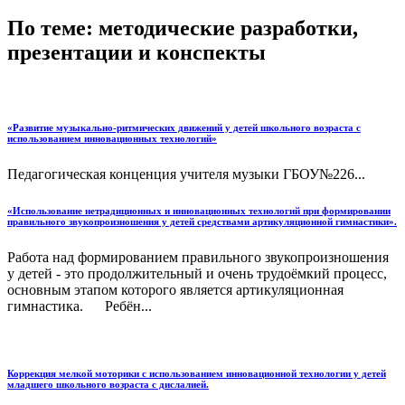
По теме: методические разработки,
презентации и конспекты
«Развитие музыкально-ритмических движений у детей школьного возраста с
использованием инновационных технологий»
Педагогическая конценция учителя музыки ГБОУ№226...
«Использование нетрадиционных и инновационных технологий при формировании
правильного звукопроизношения у детей средствами артикуляционной гимнастики».
Работа над формированием правильного звукопроизношения
у детей - это продолжительный и очень трудоёмкий процесс,
основным этапом которого является артикуляционная
гимнастика. Ребён...
Коррекция мелкой моторики с использованием инновационной технологии у детей
младшего школьного возраста с дислалией.