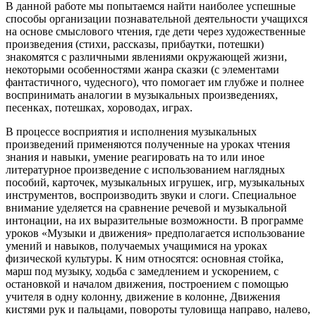
В данной работе мы попытаемся найти наиболее успешные
способы организации познавательной деятельности учащихся
на основе смыслового чтения, где дети через художественные
произведения (стихи, рассказы, прибаутки, потешки)
знакомятся с различными явлениями окружающей жизни,
некоторыми особенностями жанра сказки (с элементами
фантастичного, чудесного), что помогает им глубже и полнее
воспринимать аналогии в музыкальных произведениях,
песенках, потешках, хороводах, играх.
В процессе восприятия и исполнения музыкальных
произведений применяются полученные на уроках чтения
знания и навыки, умение реагировать на то или иное
литературное произведение с использованием наглядных
пособий, карточек, музыкальных игрушек, игр, музыкальных
инструментов, воспроизводить звуки и слоги. Специальное
внимание уделяется на сравнение речевой и музыкальной
интонации, на их выразительные возможности. В программе
уроков «Музыки и движения» предполагается использование
умений и навыков, получаемых учащимися на уроках
физической культуры. К ним относятся: основная стойка,
марш под музыку, ходьба с замедлением и ускорением, с
остановкой и началом движения, построением с помощью
учителя в одну колонну, движение в колонне, Движения
кистями рук и пальцами, повороты туловища направо, налево,