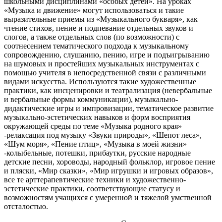
школьными дисциплинами «особых детей». На уроках
«Музыка и движение» могут использоваться и такие
выразительные приемы из «Музыкального букваря», как
чтение стихов, пение и подпевание отдельных звуков и
слогов, а также отдельных слов (по возможности) с
соотнесением тематического подхода к музыкальному
сопровождению, слушанию, пению, игре и подъигрыванию
на шумовых и простейших музыкальных инструментах с
помощью учителя в непосредственной связи с различными
видами искусства. Используются такие художественные
практики, как инсценировки и театрализация (невербальные
и вербальные формы коммуникации), музыкально-
дидактические игры и импровизации, тематическое развитие
музыкально-эстетических навыков и форм восприятия
окружающей среды по теме «Музыка родного края»
-релаксация под музыку «Звуки природы», «Шепот леса»,
«Шум моря», «Пение птиц», «Музыка в моей жизни»
-колыбельные, потешки, прибаутки, русские народные
детские песни, хороводы, народный фольклор, игровое пение
и пляски, «Мир сказки», «Мир игрушки и игровых образов»,
все те арттерапевтические техники и художественно-
эстетические практики, соответствующие статусу и
возможностям учащихся с умеренной и тяжелой умственной
отсталостью.