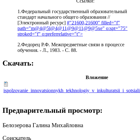
Ссылки:
1.Федеральный государственный образовательный
стандарт начального общего образования //
[Электронный ресурс]
#"21600,21600" filled="f"
path="m@4@5l@4@11@9@11@9@5xe" o:spt="75"
stroked="f" o:preferrelative="t">
2.Федорец Р.Ф
.
Межпредметные связи в процессе
обучения. - Л., 1983. - С. 88.
Скачать:
Вложение
ispolzovanie_innovatsionnykh_tekhnologiy_v_inkulturatsii_i_sotsial
Предварительный просмотр:
Белозерова Галина Михайловна
Соискатель