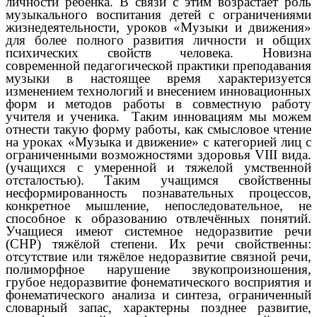
личности ребенка. В связи с этим возрастает роль
музыкального воспитания детей с ограничениями
жизнедеятельности, уроков «Музыки и движения»
для более полного развития личности и общих
психических свойств человека. Новизна
современной педагогической практики преподавания
музыки в настоящее время характеризуется
изменением технологий и внесением инновационных
форм и методов работы в совместную работу
учителя и ученика. Таким инновациям мы можем
отнести такую форму работы, как смысловое чтение
на уроках «Музыка и движение» с категорией лиц с
ограниченными возможностями здоровья VIII вида.
(учащихся с умеренной и тяжелой умственной
отсталостью). Таким учащимся свойственны
несформированность познавательных процессов,
конкретное мышление, непоследовательное, не
способное к образованию отвлечённых понятий.
Учащиеся имеют системное недоразвитие речи
(СНР) тяжёлой степени. Их речи свойственны:
отсутствие или тяжёлое недоразвитие связной речи,
полиморфное нарушение звукопроизношения,
грубое недоразвитие фонематического восприятия и
фонематического анализа и синтеза, ограниченный
словарный запас,
характерны позднее развитие,