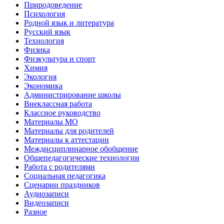
Природоведение
Психология
Родной язык и литература
Русский язык
Технология
Физика
Физкультура и спорт
Химия
Экология
Экономика
Администрирование школы
Внеклассная работа
Классное руководство
Материалы МО
Материалы для родителей
Материалы к аттестации
Междисциплинарное обобщение
Общепедагогические технологии
Работа с родителями
Социальная педагогика
Сценарии праздников
Аудиозаписи
Видеозаписи
Разное