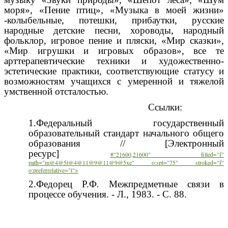
моря», «Пение птиц», «Музыка в моей жизни»
-колыбельные, потешки, прибаутки, русские
народные детские песни, хороводы, народный
фольклор, игровое пение и пляски, «Мир сказки»,
«Мир игрушки и игровых образов», все те
арттерапевтические техники и художественно-
эстетические практики, соответствующие статусу и
возможностям учащихся с умеренной и тяжелой
умственной отсталостью.
Ссылки:
1.Федеральный государственный
образовательный стандарт начального общего
образования // [Электронный
ресурс]
#"21600,21600" filled="f"
path="m@4@5l@4@11@9@11@9@5xe" o:spt="75" stroked="f"
o:preferrelative="t">
2.Федорец Р.Ф
.
Межпредметные связи в
процессе обучения. - Л., 1983. - С. 88.