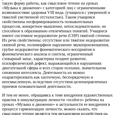
такую форму работы, как смысловое чтение на уроках
«Музыка и движение» с категорией лиц с ограниченными
возможностями здоровья VIII вида. (учащихся с умеренной и
тяжелой умственной отсталостью). Таким учащимся
свойственны несформированность познавательных
процессов, конкретное мышление, непоследовательное, не
способное к образованию отвлечённых понятий. Учащиеся
имеют системное недоразвитие речи (СНР) тяжёлой степени.
Их речи свойственны: отсутствие или тяжёлое недоразвитие
связной речи, полиморфное нарушение звукопроизношения,
грубое недоразвитие фонематического восприятия и
фонематического анализа и синтеза, ограниченный
словарный запас, характерны позднее развитие,
психофизический дефект, выражающийся в нарушениях
двигательной сферы и всех сторон психики, значительном
снижении интеллекта. Деятельность их можно
охарактеризовать как хаотичную, беспорядочную и
неосмысленную, вследствие отсутствия целенаправленных
приемов познавательной деятельности.
И тем не менее, обращаяясь к теме внедрения художественных
практик в инкультурации личности «особого» ребенка на
уроках «Музыка и движение» и актуальности ее внедрения в
процессе гармонизации личности, можно сказать, что
смысловое чтение является тем механизмом воздействия на