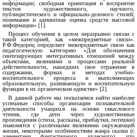
информации; свободная ориентация и восприятие
текстов художественного, научного,
публицистического и официально-делового стилей;
понимание и адекватная оценка средств массовой
информации» [1].
Процесс обучения в целом неразрывно связан с
такой категорией, как «межпредметные связи».
Р.Ф.Федорец определяет межпредметные связи как
педагогическую категорию «Для обозначения
синтезирующих интегративных отношений между
объектами, явлениями и процессами реальной
действительности, нашедших свое отражение в
содержании, формах и методах учебно-
воспитательного процесса и выполняющих
образовательную, развивающую и воспитательную
функции в их органическом единстве» [2
].
В данной работе мы попытаемся найти наиболее
успешные способы организации познавательной
деятельности учащихся на основе смыслового
чтения, где дети через художественные
произведения (стихи, рассказы, прибаутки, потешки)
знакомятся с различными явлениями окружающей
жизни, некоторыми особенностями жанра сказки (с
элементами фантастичного, чудесного), что