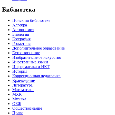
Библиотека
Поиск по библиотеке
Алгебра
Астрономия
Биология
География
Геометрия
Дополнительное образование
Естествознание
Изобразительное искусство
Иностранные языки
Информатика и ИКТ
История
Коррекционная педагогика
Краеведение
Литература
Математика
МХК
Музыка
ОБЖ
Обществознание
Право