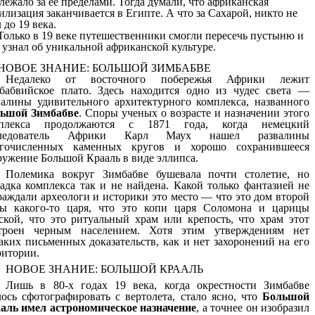
 лежало за ее пределами. Тогда думали, что африканская
илизация заканчивается в Египте. А что за Сахарой, никто не
 до 19 века.
Только в 19 веке путешественники смогли пересечь пустыню и
 узнал об уникальной африканской культуре.
НОВОЕ ЗНАНИЕ: БОЛЬШОЙ ЗИМБАБВЕ
Недалеко от восточного побережья Африки лежит
бабвийское плато. Здесь находится одно из чудес света —
валины удивительного архитектурного комплекса, названного
ьшой Зимбабве
. Споры ученых о возрасте и назначении этого
мплекса продолжаются с 1871 года, когда немецкий
следователь Африки Карл Маух нашел развалины
гочисленных каменных кругов и хорошо сохранившееся
ружение Большой Крааль в виде эллипса.
Полемика вокруг Зимбабве бушевала почти столетие, но
гадка комплекса так и не найдена. Какой только фантазией не
раждали археологи и историки это место — что это дом второй
ы какого-то царя, что это копи царя Соломона и царицы
ской, что это ритуальный храм или крепость, что храм этот
троен черным населением. Хотя этим утверждениям нет
аких письменных доказательств, как и нет захоронений на его
ритории.
НОВОЕ ЗНАНИЕ: БОЛЬШОЙ КРААЛЬ
Лишь в 80-х годах 19 века, когда окрестности Зимбабве
лось сфотографировать с вертолета, стало ясно, что
Большой
аль имел астрономическое назначение
, а точнее он изобразил