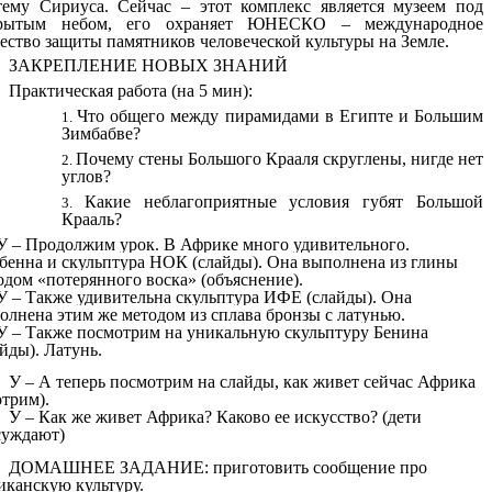
тему Сириуса. Сейчас – этот комплекс является музеем под
рытым небом, его охраняет ЮНЕСКО – международное
ество защиты памятников человеческой культуры на Земле.
ЗАКРЕПЛЕНИЕ НОВЫХ ЗНАНИЙ
Практическая работа (на 5 мин):
Что общего между пирамидами в Египте и Большим
Зимбабве?
Почему стены Большого Крааля скруглены, нигде нет
углов?
Какие неблагоприятные условия губят Большой
Крааль?
У – Продолжим урок. В Африке много удивительного.
бенна и скульптура НОК (слайды). Она выполнена из глины
одом «потерянного воска» (объяснение).
У – Также удивительна скульптура ИФЕ (слайды). Она
олнена этим же методом из сплава бронзы с латунью.
У – Также посмотрим на уникальную скульптуру Бенина
айды). Латунь.
У – А теперь посмотрим на слайды, как живет сейчас Африка
отрим).
У – Как же живет Африка? Каково ее искусство? (дети
суждают)
ДОМАШНЕЕ ЗАДАНИЕ: приготовить сообщение про
иканскую культуру.