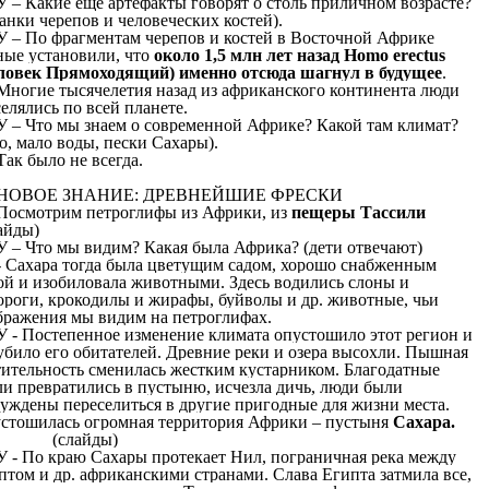
У – Какие еще артефакты говорят о столь приличном возрасте?
танки черепов и человеческих костей).
У – По фрагментам черепов и костей в Восточной Африке
ные установили, что
около 1,5 млн лет назад Homo erectus
ловек Прямоходящий) именно отсюда шагнул в будущее
.
Многие тысячелетия назад из африканского континента люди
селялись по всей планете.
У – Что мы знаем о современной Африке? Какой там климат?
хо, мало воды, пески Сахары).
Так было не всегда.
НОВОЕ ЗНАНИЕ: ДРЕВНЕЙШИЕ ФРЕСКИ
Посмотрим петроглифы из Африки, из
пещеры Тассили
айды)
У – Что мы видим? Какая была Африка? (дети отвечают)
- Сахара тогда была цветущим садом, хорошо снабженным
ой и изобиловала животными. Здесь водились слоны и
ороги, крокодилы и жирафы, буйволы и др. животные, чьи
бражения мы видим на петроглифах.
У - Постепенное изменение климата опустошило этот регион и
убило его обитателей. Древние реки и озера высохли. Пышная
тительность сменилась жестким кустарником. Благодатные
ли превратились в пустыню, исчезла дичь, люди были
уждены переселиться в другие пригодные для жизни места.
стошилась огромная территория Африки – пустыня
Сахара.
слайды)
У - По краю Сахары протекает Нил, пограничная река между
птом и др. африканскими странами. Слава Египта затмила все,