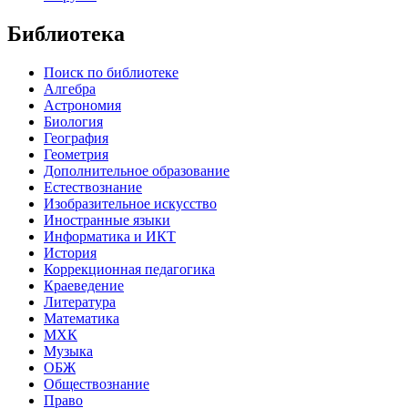
Библиотека
Поиск по библиотеке
Алгебра
Астрономия
Биология
География
Геометрия
Дополнительное образование
Естествознание
Изобразительное искусство
Иностранные языки
Информатика и ИКТ
История
Коррекционная педагогика
Краеведение
Литература
Математика
МХК
Музыка
ОБЖ
Обществознание
Право