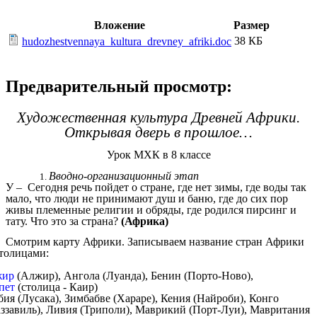
Вложение
Размер
38 КБ
hudozhestvennaya_kultura_drevney_afriki.doc
Предварительный просмотр:
Художественная культура Древней Африки.
Открывая дверь в прошлое…
Урок МХК в 8 классе
Вводно-организационный этап
У – Сегодня речь пойдет о стране, где нет зимы, где воды так
мало, что люди не принимают душ и баню, где до сих пор
живы племенные религии и обряды, где родился пирсинг и
тату. Что это за страна?
(Африка)
Смотрим карту Африки. Записываем название стран Африки
столицами:
жир
(Алжир), Ангола (Луанда), Бенин (Порто-Ново),
пет
(столица - Каир)
бия (Лусака), Зимбабве (Хараре), Кения (Найроби), Конго
аззавиль), Ливия (Триполи), Маврикий (Порт-Луи), Мавритания