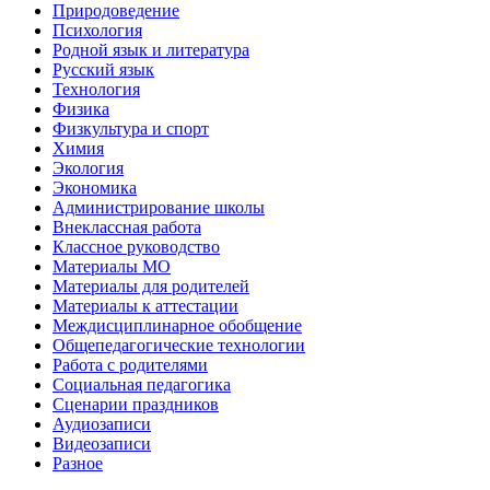
Природоведение
Психология
Родной язык и литература
Русский язык
Технология
Физика
Физкультура и спорт
Химия
Экология
Экономика
Администрирование школы
Внеклассная работа
Классное руководство
Материалы МО
Материалы для родителей
Материалы к аттестации
Междисциплинарное обобщение
Общепедагогические технологии
Работа с родителями
Социальная педагогика
Сценарии праздников
Аудиозаписи
Видеозаписи
Разное