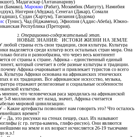
акшот), Мадагаскар (Антананариву)
и (Бамако),
Марокко
(Рабат), Мозамбик (Мапуту), Намибия
ндхук), Нигерия (Абуджа), Сенегал (Дакар), Сомали
гадишо), Судан (Хартум), Танзания (Додома)
ис
(Тунис), Чад (Нджамена), Эфиопия (Аддис-Абеба), Южно-
иканская Республика (Претория).
Операционно-содержательный этап.
НОВЫЕ ЗНАНИЯ: ИСТОКИ ЖИЗНИ НА ЗЕМЛЕ
У любой страны есть свои традиции, своя культура. Культура
ики выделяется среди культур всех остальных стран мира. Она
только богата и разнообразна, что через весь континент
яется от страны к стране. Африка – единственный единый
тинент, который сочетает в себе разные культуры и традиции.
 почему Африка очаровывает и привлекает туристов со всего
а. Культура Африки основана на африканских этнических
ппах и их традициях. Все африканское искусство, музыка,
ература отражают религиозные и социальные особенности
иканской культуры.
ь мнение, что человеческая раса зародилась на африканской
ле 5-8 миллионов лет назад, значит, Африка считается
ыбелью мировой цивилизации.
У – Какие артефакты позволяют нам говорить это? Что осталось
ревнейших времен?
У – Да, это рисунки на стенах пещер, скал. Их называют
роглифы (с гр. петра-камень, глифо-рисую). Они являются
внейшими на земле и их возраст исчисляется 26-19 тысячами
до н.э.!