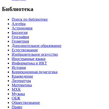
Библиотека
Поиск по библиотеке
Алгебра
Астрономия
Биология
География
Геометрия
Дополнительное образование
Естествознание
Изобразительное искусство
Иностранные языки
Информатика и ИКТ
История
Коррекционная педагогика
Краеведение
Литература
Математика
МХК
Музыка
ОБЖ
Обществознание
Право