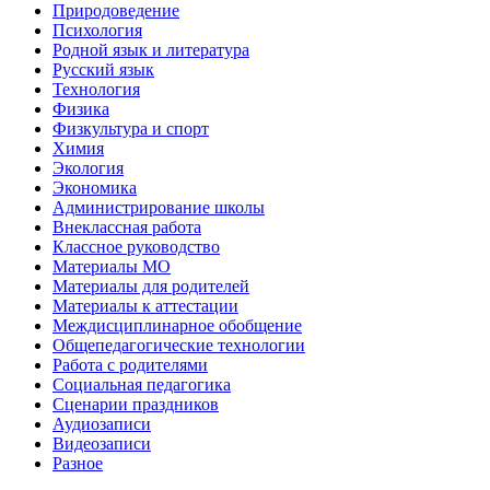
Природоведение
Психология
Родной язык и литература
Русский язык
Технология
Физика
Физкультура и спорт
Химия
Экология
Экономика
Администрирование школы
Внеклассная работа
Классное руководство
Материалы МО
Материалы для родителей
Материалы к аттестации
Междисциплинарное обобщение
Общепедагогические технологии
Работа с родителями
Социальная педагогика
Сценарии праздников
Аудиозаписи
Видеозаписи
Разное