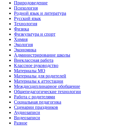
Природоведение
Психология
Родной язык и литература
Русский язык
Технология
Физика
Физкультура и спорт
Химия
Экология
Экономика
Администрирование школы
Внеклассная работа
Классное руководство
Материалы МО
Материалы для родителей
Материалы к аттестации
Междисциплинарное обобщение
Общепедагогические технологии
Работа с родителями
Социальная педагогика
Сценарии праздников
Аудиозаписи
Видеозаписи
Разное