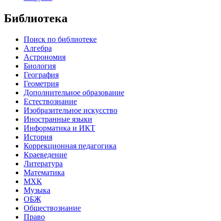
Библиотека
Поиск по библиотеке
Алгебра
Астрономия
Биология
География
Геометрия
Дополнительное образование
Естествознание
Изобразительное искусство
Иностранные языки
Информатика и ИКТ
История
Коррекционная педагогика
Краеведение
Литература
Математика
МХК
Музыка
ОБЖ
Обществознание
Право