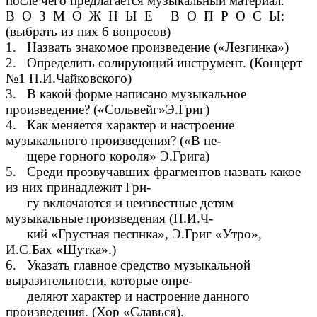
после чего предлагается музыкальный материал.
В О З М О Ж Н Ы Е В О П Р О С Ы:
(выбрать из них 6 вопросов)
1. Назвать знакомое произведение («Лезгинка»)
2. Определить солирующий инструмент. (Концерт
№1 П.И.Чайковского)
3. В какой форме написано музыкальное
произведение? («Сольвейг»Э.Григ)
4. Как меняется характер и настроение
музыкального произведения? («В пе-
щере горного короля» Э.Грига)
5. Среди прозвучавших фрагментов назвать какое
из них принадлежит Гри-
гу включаются и неизвестные детям
музыкальные произведения (П.И.Ч-
кий «Грустная песпнка», Э.Григ «Утро»,
И.С.Бах «Шутка».)
6. Указать главное средство музыкальной
выразительности, которые опре-
деляют характер и настроение данного
произведения. (Хор «Славься).