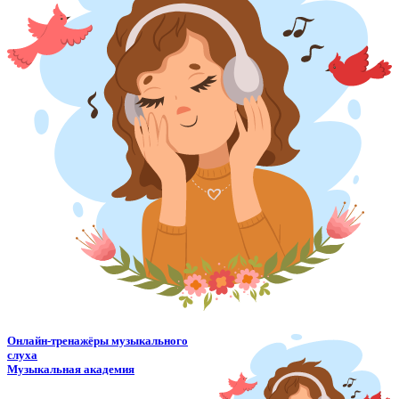
Онлайн-тренажёры музыкального
слуха
Музыкальная академия