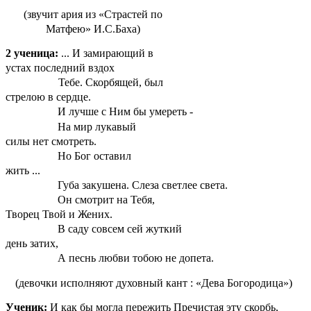
(звучит ария из «Страстей по
Матфею» И.С.Баха)
2 ученица:
... И замирающий в
устах последний вздох
Тебе. Скорбящей, был
стрелою в сердце.
И лучше с Ним бы умереть -
На мир лукавый
силы нет смотреть.
Но Бог оставил
жить ...
Губа закушена. Слеза светлее света.
Он смотрит на Тебя,
Творец Твой и Жених.
В саду совсем сей жуткий
день затих,
А песнь любви тобою не допета.
(девочки исполняют духовный кант : «Дева Богородица»)
Ученик:
И как бы могла пережить Пречистая эту скорбь,