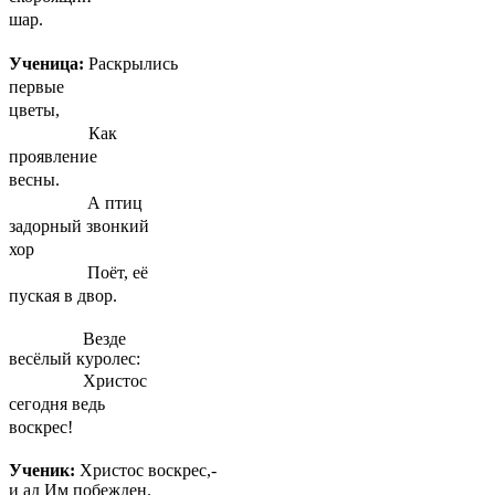
шар.
Ученица:
Раскрылись
первые
цветы,
Как
проявление
весны.
А птиц
задорный звонкий
хор
Поёт, её
пуская в двор.
Везде
весёлый куролес:
Христос
сегодня ведь
воскрес!
Ученик:
Христос воскрес,-
и ад Им побежден.