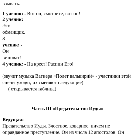
взывать:
1 ученик:
- Вот он, смотрите, вот он!
2
ученик:
-
Это
обманщик.
3
ученик:
-
Он
виноват!
4 ученик:
- На крест! Распни Его!
(звучит музыка Вагнера «Полет валькирий» - участники этой
сцены уходят, их сменяют следующие)
( открывается таблица)
Часть III «Предательство Иуды»
Ведущая:
Предательство Иуды. Злостное, коварное, ничем не
оправданное преступление. Он из числа 12 апостолов. Он