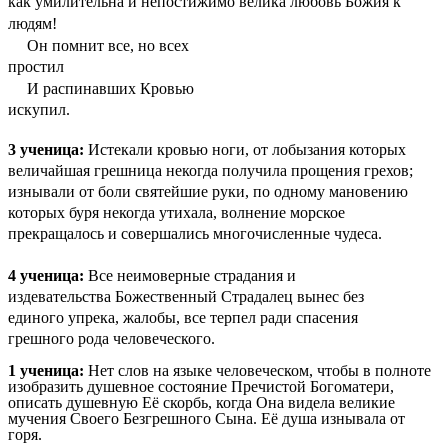
как умилительна и непостижимо велика любовь Божия к
людям!
Он помнит все, но всех
простил
И распинавших Кровью
искупил.
3 ученица:
Истекали кровью ноги, от лобызания которых
величайшая грешница некогда получила прощения грехов;
изнывали от боли святейшие руки, по одному мановению
которых буря некогда утихала, волнение морское
прекращалось и совершались многочисленные чудеса.
4 ученица:
Все неимоверные страдания и
издевательства Божественный Страдалец вынес без
единого упрека, жалобы, все терпел ради спасения
грешного рода человеческого.
1 ученица:
Нет слов на языке человеческом, чтобы в полноте
изобразить душевное состояние Пречистой Богоматери,
описать душевную Её скорбь, когда Она видела великие
мучения Своего Безгрешного Сына. Её душа изнывала от
горя.