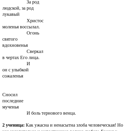
За род
людской, за род
лукавый
Христос
моленья воссылал.
Огонь
святого
вдохновенья
Сверкал
в чертах Его лица.
И
он с улыбкой
сожаленья
Сносил
последние
мученья
И боль тернового венца.
2 ученица:
Как ужасна и ненасытна злоба человеческая! Но