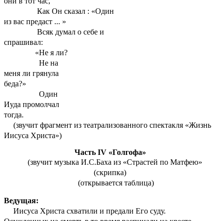
они в тот час,
Как Он сказал : «Один
из вас предаст ... »
Всяк думал о себе и
спрашивал:
«Не я ли?
Не на
меня ли грянула
беда?»
Один
Иуда промолчал
тогда.
(звучит фрагмент из театрализованного спектакля «Жизнь
Иисуса Христа»)
Часть IV «Голгофа»
(звучит музыка И.С.Баха из «Страстей по Матфею»
(скрипка)
(открывается таблица)
Ведущая:
Иисуса Христа схватили и предали Его суду.