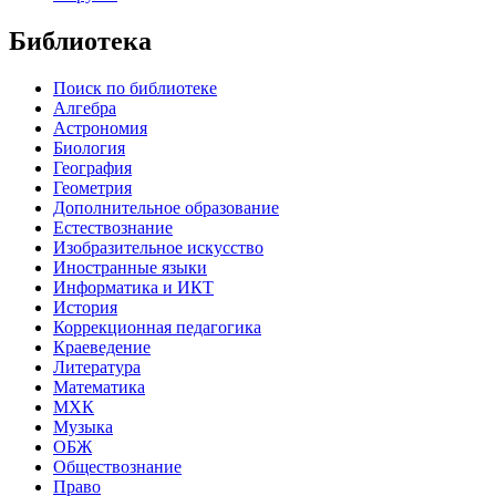
Библиотека
Поиск по библиотеке
Алгебра
Астрономия
Биология
География
Геометрия
Дополнительное образование
Естествознание
Изобразительное искусство
Иностранные языки
Информатика и ИКТ
История
Коррекционная педагогика
Краеведение
Литература
Математика
МХК
Музыка
ОБЖ
Обществознание
Право