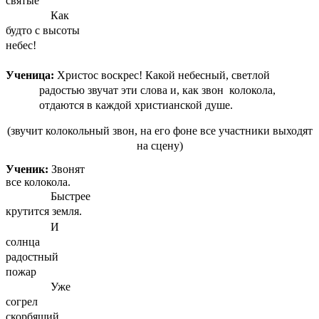
святые
Как
будто с высоты
небес!
Ученица:
Христос воскрес! Какой небесный, светлой
радостью звучат эти слова и, как звон колокола,
отдаются в каждой христианской душе.
(звучит колокольный звон, на его фоне все участники выходят
на сцену)
Ученик:
Звонят
все колокола.
Быстрее
крутится земля.
И
солнца
радостный
пожар
Уже
согрел
скорбящий