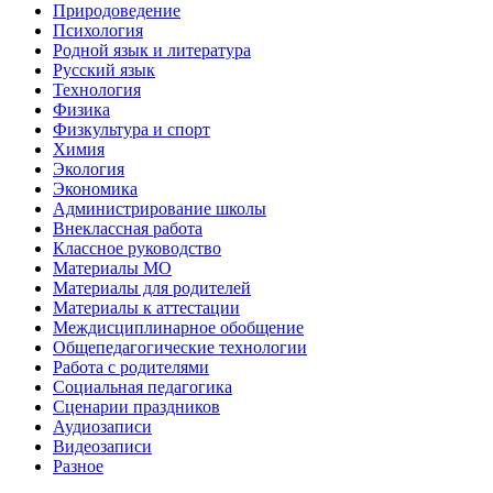
Природоведение
Психология
Родной язык и литература
Русский язык
Технология
Физика
Физкультура и спорт
Химия
Экология
Экономика
Администрирование школы
Внеклассная работа
Классное руководство
Материалы МО
Материалы для родителей
Материалы к аттестации
Междисциплинарное обобщение
Общепедагогические технологии
Работа с родителями
Социальная педагогика
Сценарии праздников
Аудиозаписи
Видеозаписи
Разное