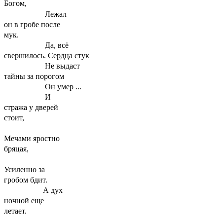
Богом,
Лежал
он в гробе после
мук.
Да, всё
свершилось. Сердца стук
Не выдаст
тайны за порогом
Он умер ...
И
стража у дверей
стоит,
Мечами яростно
бряцая,
Усиленно за
гробом бдит.
А дух
ночной еще
летает.