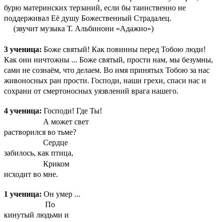
бурю материнских терзаний, если бы таинственно не
поддерживал Её душу Божественный Страдалец.
(звучит музыка Т. Альбинони «Адажио»)
3 ученица:
Боже святый! Как повинны перед Тобою люди!
Как они ничтожны ... Боже святый, прости нам, мы безумны,
сами не сознаём, что делаем. Во имя принятых Тобою за нас
живоносных ран прости. Господи, наши грехи, спаси нас и
сохрани от смертоносных уязвлений врага нашего.
4 ученица:
Господи! Где Ты!
А может свет
растворился во тьме?
Сердце
забилось, как птица,
Криком
исходит во мне.
1 ученица:
Он умер ...
По
кинутый людьми и