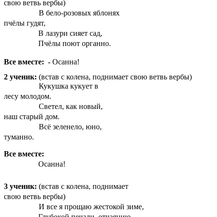
свою ветвь вербы)
В бело-розовых яблонях
пчёлы гудят,
В лазури сияет сад,
Пчёлы поют органно.
Все вместе: -
Осанна!
2 ученик:
(встав с колена, поднимает свою ветвь вербы)
Кукушка кукует в
лесу молодом.
Светел, как новый,
наш старый дом.
Всё зеленело, юно,
туманно.
Все вместе:
Осанна!
3 ученик:
(встав с колена, поднимает
свою ветвь вербы)
И все я прощаю жестокой зиме,
Глубокой печали, отчаянию,