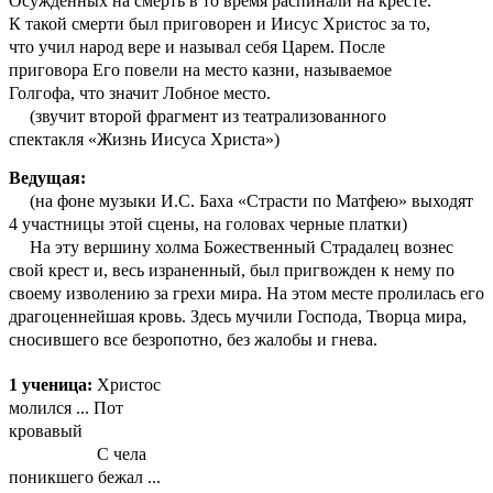
Осужденных на смерть в то время распинали на кресте.
К такой смерти был приговорен и Иисус Христос за то,
что учил народ вере и называл себя Царем. После
приговора Его повели на место казни, называемое
Голгофа, что значит Лобное место.
(звучит второй фрагмент из театрализованного
спектакля «Жизнь Иисуса Христа»)
Ведущая:
(на фоне музыки И.С. Баха «Страсти по Матфею» выходят
4 участницы этой сцены, на головах черные платки)
На эту вершину холма Божественный Страдалец вознес
свой крест и, весь израненный, был пригвожден к нему по
своему изволению за грехи мира. На этом месте пролилась его
драгоценнейшая кровь. Здесь мучили Господа, Творца мира,
сносившего все безропотно, без жалобы и гнева.
1 ученица:
Христос
молился ... Пот
кровавый
С чела
поникшего бежал ...