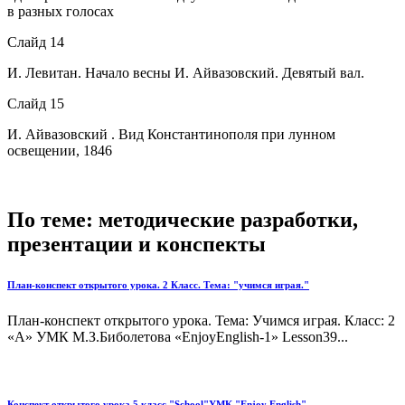
в разных голосах
Слайд 14
И. Левитан. Начало весны И. Айвазовский. Девятый вал.
Слайд 15
И. Айвазовский . Вид Константинополя при лунном
освещении, 1846
По теме: методические разработки,
презентации и конспекты
План-конспект открытого урока. 2 Класс. Тема: "учимся играя."
План-конспект открытого урока. Тема: Учимся играя. Класс: 2
«А» УМК М.З.Биболетова «EnjoyEnglish-1» Lesson39...
Конспект открытого урока 5 класс "School"УМК "Enjoy English"