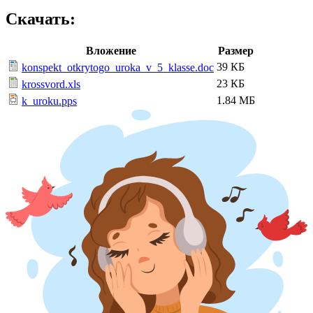
Скачать:
Вложение
Размер
39 КБ
konspekt_otkrytogo_uroka_v_5_klasse.doc
23 КБ
krossvord.xls
1.84 МБ
k_uroku.pps