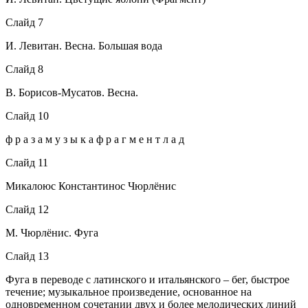
Слайд 7
И. Левитан. Весна. Большая вода
Слайд 8
В. Борисов-Мусатов. Весна.
Слайд 10
ф р а з а м у з ы к а ф р а г м е н т л а д
Слайд 11
Микалоюс Константинос Чюрлёнис
Слайд 12
М. Чюрлёнис. Фуга
Слайд 13
Фуга в переводе с латинского и итальянского – бег, быстрое
течение; музыкальное произведение, основанное на
одновременном сочетании двух и более мелодических линий