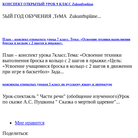
КОНСПЕКТ ОТКРЫТЫЙ УРОК 9 КЛАСС Zukunftspläne
5ЫЙ ГОД ОБУЧЕНИЯ ,ТеМА Zukunftspläne...
План – конспект открытого урока 7 класс. Тема: «Освоение техники выполнения
броска в кольцо с 2 шагов в прыжке».
План – конспект урока 7класс.Тема: «Освоение техники
выполнения броска в кольцо с 2 шагов в прыжке.»Цель:
«Усвоение учащимися броска в кольцо с 2 шагов в движении
при игре в баскетбол» Зада...
конспекты открытых уроков 5 класс по русскому языку и литературе
Урок-спектакль " Части речи" (обобщение изученного)Урок
по сказке А.С. Пушкина " Сказка о мертвой царевне"...
Мне нравится
Поделиться: