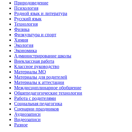
Природоведение
Психология
Родной язык и литература
Русский язык
Технология
Физика
Физкультура и спорт
Химия
Экология
Экономика
Администрирование школы
Внеклассная работа
Классное руководство
Материалы МО
Материалы для родителей
Материалы к аттестации
Междисциплинарное обобщение
Общепедагогические технологии
Работа с родителями
Социальная педагогика
Сценарии праздников
Аудиозаписи
Видеозаписи
Разное