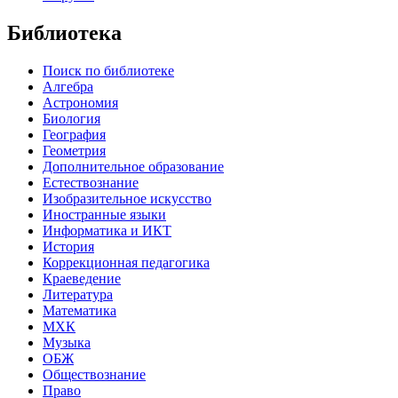
Библиотека
Поиск по библиотеке
Алгебра
Астрономия
Биология
География
Геометрия
Дополнительное образование
Естествознание
Изобразительное искусство
Иностранные языки
Информатика и ИКТ
История
Коррекционная педагогика
Краеведение
Литература
Математика
МХК
Музыка
ОБЖ
Обществознание
Право