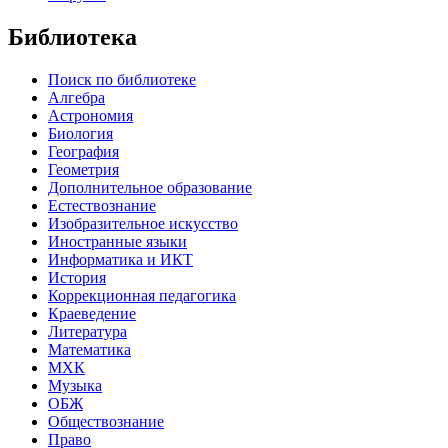
Библиотека
Поиск по библиотеке
Алгебра
Астрономия
Биология
География
Геометрия
Дополнительное образование
Естествознание
Изобразительное искусство
Иностранные языки
Информатика и ИКТ
История
Коррекционная педагогика
Краеведение
Литература
Математика
МХК
Музыка
ОБЖ
Обществознание
Право