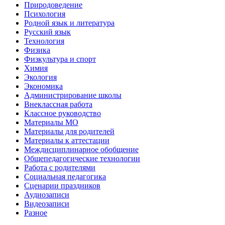
Природоведение
Психология
Родной язык и литература
Русский язык
Технология
Физика
Физкультура и спорт
Химия
Экология
Экономика
Администрирование школы
Внеклассная работа
Классное руководство
Материалы МО
Материалы для родителей
Материалы к аттестации
Междисциплинарное обобщение
Общепедагогические технологии
Работа с родителями
Социальная педагогика
Сценарии праздников
Аудиозаписи
Видеозаписи
Разное