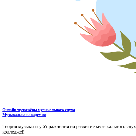
Онлайн-тренажёры музыкального слуха
Музыкальная академия
Теория музыки и у
У
пражнения на развитие музыкального слу
колледжей